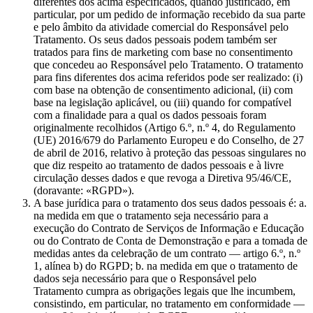
diferentes dos acima especificados, quando justificado, em
particular, por um pedido de informação recebido da sua parte
e pelo âmbito da atividade comercial do Responsável pelo
Tratamento. Os seus dados pessoais podem também ser
tratados para fins de marketing com base no consentimento
que concedeu ao Responsável pelo Tratamento. O tratamento
para fins diferentes dos acima referidos pode ser realizado: (i)
com base na obtenção de consentimento adicional, (ii) com
base na legislação aplicável, ou (iii) quando for compatível
com a finalidade para a qual os dados pessoais foram
originalmente recolhidos (Artigo 6.º, n.º 4, do Regulamento
(UE) 2016/679 do Parlamento Europeu e do Conselho, de 27
de abril de 2016, relativo à proteção das pessoas singulares no
que diz respeito ao tratamento de dados pessoais e à livre
circulação desses dados e que revoga a Diretiva 95/46/CE,
(doravante: «RGPD»).
A base jurídica para o tratamento dos seus dados pessoais é: a.
na medida em que o tratamento seja necessário para a
execução do Contrato de Serviços de Informação e Educação
ou do Contrato de Conta de Demonstração e para a tomada de
medidas antes da celebração de um contrato — artigo 6.º, n.º
1, alínea b) do RGPD; b. na medida em que o tratamento de
dados seja necessário para que o Responsável pelo
Tratamento cumpra as obrigações legais que lhe incumbem,
consistindo, em particular, no tratamento em conformidade —