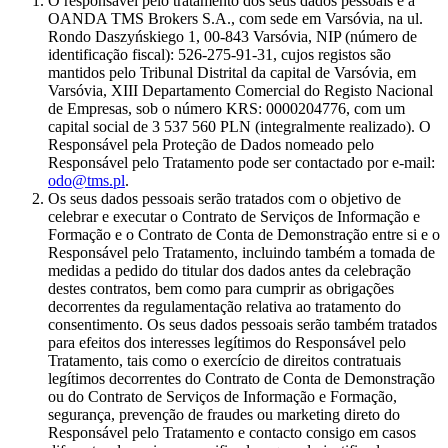
O responsável pelo tratamento dos seus dados pessoais é a
OANDA TMS Brokers S.A., com sede em Varsóvia, na ul.
Rondo Daszyńskiego 1, 00-843 Varsóvia, NIP (número de
identificação fiscal): 526-275-91-31, cujos registos são
mantidos pelo Tribunal Distrital da capital de Varsóvia, em
Varsóvia, XIII Departamento Comercial do Registo Nacional
de Empresas, sob o número KRS: 0000204776, com um
capital social de 3 537 560 PLN (integralmente realizado). O
Responsável pela Proteção de Dados nomeado pelo
Responsável pelo Tratamento pode ser contactado por e-mail:
odo@tms.pl
.
Os seus dados pessoais serão tratados com o objetivo de
celebrar e executar o Contrato de Serviços de Informação e
Formação e o Contrato de Conta de Demonstração entre si e o
Responsável pelo Tratamento, incluindo também a tomada de
medidas a pedido do titular dos dados antes da celebração
destes contratos, bem como para cumprir as obrigações
decorrentes da regulamentação relativa ao tratamento do
consentimento. Os seus dados pessoais serão também tratados
para efeitos dos interesses legítimos do Responsável pelo
Tratamento, tais como o exercício de direitos contratuais
legítimos decorrentes do Contrato de Conta de Demonstração
ou do Contrato de Serviços de Informação e Formação,
segurança, prevenção de fraudes ou marketing direto do
Responsável pelo Tratamento e contacto consigo em casos