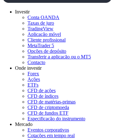
Investir
Conta OANDA
Taxas de juro
TradingView
Aplicação móvel
Cliente profissional
MetaTrader 5
Opções de depósito
Transferir a aplicação ou o MT5
Contacto
Onde investir
Forex
Ações
ETFs
CFD de ações
CFD de índices
CFD de matérias-primas
CFD de criptomoeda
CFD de fundos ETF
Especificação do instrumento
Mercado
Eventos corporativos
Cotações em tempo real