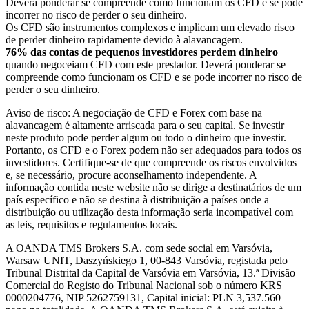
Deverá ponderar se compreende como funcionam os CFD e se pode
incorrer no risco de perder o seu dinheiro.
Os CFD são instrumentos complexos e implicam um elevado risco
de perder dinheiro rapidamente devido à alavancagem.
76% das contas de pequenos investidores perdem dinheiro
quando negoceiam CFD com este prestador. Deverá ponderar se
compreende como funcionam os CFD e se pode incorrer no risco de
perder o seu dinheiro.
Aviso de risco: A negociação de CFD e Forex com base na
alavancagem é altamente arriscada para o seu capital. Se investir
neste produto pode perder algum ou todo o dinheiro que investir.
Portanto, os CFD e o Forex podem não ser adequados para todos os
investidores. Certifique-se de que compreende os riscos envolvidos
e, se necessário, procure aconselhamento independente. A
informação contida neste website não se dirige a destinatários de um
país específico e não se destina à distribuição a países onde a
distribuição ou utilização desta informação seria incompatível com
as leis, requisitos e regulamentos locais.
A OANDA TMS Brokers S.A. com sede social em Varsóvia,
Warsaw UNIT, Daszyńskiego 1, 00-843 Varsóvia, registada pelo
Tribunal Distrital da Capital de Varsóvia em Varsóvia, 13.ª Divisão
Comercial do Registo do Tribunal Nacional sob o número KRS
0000204776, NIP 5262759131, Capital inicial: PLN 3,537.560