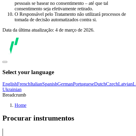
pessoais se basear no consentimento – até que tal
consentimento seja efetivamente retirado.
O Responsável pelo Tratamento não utilizará processos de
tomada de decisão automatizados contra si.
Data da última atualização: 4 de março de 2026.
Select your language
English
French
Italian
Spanish
German
Portuguese
Dutch
Czech
Latvian
L
Ukrainian
Breadcrumb
Home
Procurar instrumentos