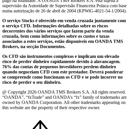
pago na totalidade. A OANDA TMS Brokers S.A. está sujeita à
supervisão da Autoridade de Supervisão Financeira Polaca com base
numa autorização de 26 de abril de 2004 (KPWiG-4021-54-1/2004).
O serviço Stocks é oferecido em venda cruzada juntamente com
o serviço CFD. Informações detalhadas sobre os riscos
decorrentes dos vários serviços que fazem parte da venda
cruzada, bem como informações sobre os custos e taxas
associados a estes serviços, estão disponíveis em OANDA TMS
Brokers, na secção Documentos.
Os CFD são instrumentos complexos e implicam um elevado
risco de perder dinheiro rapidamente devido à alavancagem.
76% das contas de pequenos investidores perdem dinheiro
quando negoceiam CFD com este prestador. Deverá ponderar
se compreende como funcionam os CFD e se pode incorrer no
risco de perder o seu dinheiro.
@ Copyright 2026 OANDA TMS Brokers S.A. All rights reserved.
“OANDA”, “fxTrade” and OANDA’s “fx” family of trademarks are
owned by OANDA Corporation. All other trademarks appearing on
this website are the property of their respective owner.