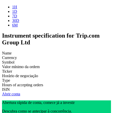
1H
1D
7D
30D
6M
Instrument specification for Trip.com
Group Ltd
Name
Currency
Symbol
Valor mínimo da ordem
Ticker
Horário de negociação
Type
Hours of accepting orders
ISIN
Abrir conta
Abertura rápida de conta, comece já a investir
Descubra como se antecipar à concorrência.