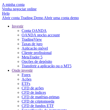
A minha conta
Venha negociar online
Help
Abrir conta
Trading
Demo
Abrir uma conta demo
Investir
Conta OANDA
OANDA stocks account
TradingView
Taxas de juro
Aplicação móvel
Cliente profissional
MetaTrader 5
Opções de depósito
Transferir a aplicação ou o MT5
Onde investir
Forex
Ações
ETFs
CFD de ações
CFD de índices
CFD de matérias-primas
CFD de criptomoeda
CFD de fundos ETF