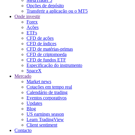
MetaTrader 5
Opções de depósito
Transferir a aplicação ou o MT5
Onde investir
Forex
Ações
ETFs
CFD de ações
CFD de índices
CFD de matérias-primas
CFD de criptomoeda
CFD de fundos ETF
Especificação do instrumento
SpaceX
Mercado
Market news
Cotações em tempo real
Calendário de trading
Eventos corporativos
Updates
Blog
US earnings season
Learn TradingView
Client sentiment
Contacto