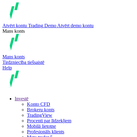
Atvērt kontu
Trading
Demo
Atvērt demo kontu
Mans konts
Mans konts
Tirdzniecība tiešsaistē
Help
Investē
Konto CFD
Brokeru konts
TradingView
Procenti par līdzekļiem
Mobilā lietotne
Profesionāls klients