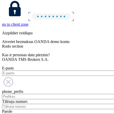
go to client zone
Aizpildiet veidlapu
Atveriet bezmaksas OANDA demo kontu
Rodo section
Kas ir personas datu pārzinis?
OANDA TMS Brokers S.A.
E-pasts
phone_prefix
Tālruņa numurs
Parole