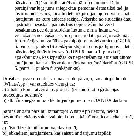
pārziņam kā jūsu profila attēls un tālruņa numurs. Datu
pārziņš var lūgt jums sniegt citus personas datus tikai tad, ja
tas ir nepieciešams, lai atbildētu uz jūsu jautājumu vai risinātu
jautājumu, uz kuru attiecas saziņa. Atkarībā no situācijas datu
apstrādes tiesiskais pamats būs nepieciešamība veikt
pasākumus pēc datu subjekta lūguma pirms līguma vai
vienošanās noslēgšanas starp jums un datu pārziņu saskaņā ar
Informācijas un izglītības pakalpojumu noteikumiem (GDPR
6. panta 1. punkta b) apakšpunkts); un citos gadījumos – datu
pārziņa leģitīmās intereses (GDPR 6. panta 1. punkta f)
apakšpunkts), kas izpaužas kā nepieciešamība atrisināt ziņoto
jautājumu, kas saistīts ar datu pārziņa uzņēmējdarbību (GDPR
6. panta 1. punkta f) apakšpunkts).
Drošības apsvērumu dēļ saruna ar datu pārziņu, izmantojot lietotni
„WhatsApp“, var attiekties vienīgi uz:
a) atbalstu konta atvēršanas procesā (izskaidrojot reģistrācijas
procedūras posmus);
b) atbilžu sniegšanu uz klientu jautājumiem par OANDA darbību.
Saruna ar datu pārziņu, izmantojot WhatsApp lietotni, nekad
nesaturēs nekādas saites vai pielikumus, kā arī neattiecas, cita starpā,
uz:
a) jūsu līdzekļu atlikumu naudas kontā;
b) jebkādiem jautājumiem, kas saistīti ar darījumu izpildi;