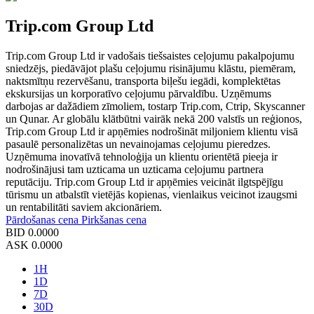
Trip.com Group Ltd
Trip.com Group Ltd ir vadošais tiešsaistes ceļojumu pakalpojumu
sniedzējs, piedāvājot plašu ceļojumu risinājumu klāstu, piemēram,
naktsmītņu rezervēšanu, transporta biļešu iegādi, komplektētas
ekskursijas un korporatīvo ceļojumu pārvaldību. Uzņēmums
darbojas ar dažādiem zīmoliem, tostarp Trip.com, Ctrip, Skyscanner
un Qunar. Ar globālu klātbūtni vairāk nekā 200 valstīs un reģionos,
Trip.com Group Ltd ir apņēmies nodrošināt miljoniem klientu visā
pasaulē personalizētas un nevainojamas ceļojumu pieredzes.
Uzņēmuma inovatīvā tehnoloģija un klientu orientētā pieeja ir
nodrošinājusi tam uzticama un uzticama ceļojumu partnera
reputāciju. Trip.com Group Ltd ir apņēmies veicināt ilgtspējīgu
tūrismu un atbalstīt vietējās kopienas, vienlaikus veicinot izaugsmi
un rentabilitāti saviem akcionāriem.
Pārdošanas cena
Pirkšanas cena
BID
0.0000
ASK
0.0000
1H
1D
7D
30D