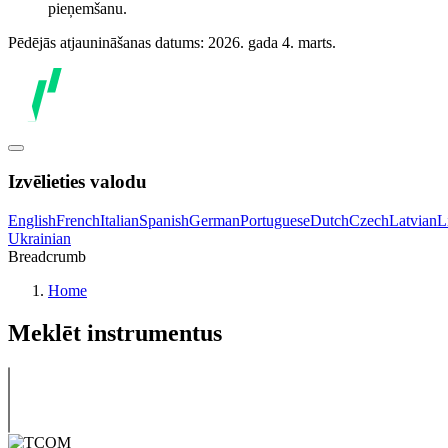
pieņemšanu.
Pēdējās atjaunināšanas datums: 2026. gada 4. marts.
Izvēlieties valodu
English
French
Italian
Spanish
German
Portuguese
Dutch
Czech
Latvian
L
Ukrainian
Breadcrumb
Home
Meklēt instrumentus