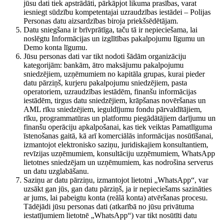
jūsu dati tiek apstrādāti, pārkāpjot likuma prasības, varat
iesniegt sūdzību kompetentajai uzraudzības iestādei – Polijas
Personas datu aizsardzības biroja priekšsēdētājam.
Datu sniegšana ir brīvprātīga, taču tā ir nepieciešama, lai
noslēgtu Informācijas un izglītības pakalpojumu līgumu un
Demo konta līgumu.
Jūsu personas dati var tikt nodoti šādām organizāciju
kategorijām: bankām, ātro maksājumu pakalpojumu
sniedzējiem, uzņēmumiem no kapitāla grupas, kurai pieder
datu pārziņš, kurjeru pakalpojumu sniedzējiem, pasta
operatoriem, uzraudzības iestādēm, finanšu informācijas
iestādēm, tirgus datu sniedzējiem, krāpšanas novēršanas un
AML rīku sniedzējiem, ieguldījumu fondu pārvaldītājiem,
rīku, programmatūras un platformu piegādātājiem darījumu un
finanšu operāciju apkalpošanai, kas tiek veiktas Pamatlīguma
īstenošanas gaitā, kā arī komerciālās informācijas nosūtīšanai,
izmantojot elektronisko saziņu, juridiskajiem konsultantiem,
revīzijas uzņēmumiem, konsultāciju uzņēmumiem, WhatsApp
lietotnes sniedzējam un uzņēmumiem, kas nodrošina serverus
un datu uzglabāšanu.
Saziņu ar datu pārziņu, izmantojot lietotni „WhatsApp“, var
uzsākt gan jūs, gan datu pārziņš, ja ir nepieciešams sazināties
ar jums, lai pabeigtu konta (reālā konta) atvēršanas procesu.
Tādējādi jūsu personas dati (atkarībā no jūsu privātuma
iestatījumiem lietotnē „WhatsApp“) var tikt nosūtīti datu