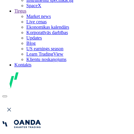
Instrumentu specifikācija
SpaceX
Tirgus
Market news
Live cenas
Ekonomikas kalendārs
Korporatīvās darbības
Updates
Blog
US earnings season
Learn TradingView
Klientu noskaņojums
Kontakts