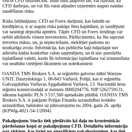
veicot CFD tirdzniecību. Jums būtu jāapsver tas, vai izprotat, kā
CFD darbojas, un vai Jūs varat atļauties uzņemties augsto naudas
zaudēšanas risku.
Risku brīdinājums: CFD un Forex darījumi, kas balstīti uz
kredītplecu, ir ar augstu riska pakāpi Jūsu kapitālam, jo zaudējumi
var sasniegt depozīta apmēru. Tāpēc CFD un Forex treidings var
nebūt atbilstošs visiem investoriem. Pārliecinieties, ka Jūs saprotat
ietvertos riskus, un, ja nepieciešams, meklējiet padomu no
neatkarīga avota. Informācija, kas publicēta šajā mājaslapā nav
adresēta kādas konkrētas valsts saņēmējiem, un tā nav paredzēta
izplatīšanai valstīs, kurās šīs informācijas izplatīšana vai izmantošana
var neatbilst vietējiem likumiem un noteikumiem
OANDA TMS Brokers S.A. ar reģistrēto galveno mītni Warsaw
UNIT, Daszyńskiego 1, 00-843 Varšavā, Polijā, kas ir reģistrēta
Galvaspilsētas Varšavas Apgabaltiesā Varšavā, 13. Nacionālā tiesu
reģistra komercnodaļā ar numuru 0000204776, NIP 5262759131,
sākuma kapitāls: PLN 3 537,560 apmaksāts pilnībā. OANDA TMS
Brokers S.A. ir pakļauts Polijas Finanšu uzraudzības iestādes
uzraudzībai, balstoties uz pilnvarojumu no 2004. gada 26. aprīļa
(KPWig-4021-54-1/2004).
Pakalpojums Stocks tiek piedāvāts kā daļa no krusteniskās
pārdošanas kopā ar pakalpojumu CFD. Detalizēta informācija
par riskiem, kas izriet no atsevišķiem pakalpojumiem, kas tiek