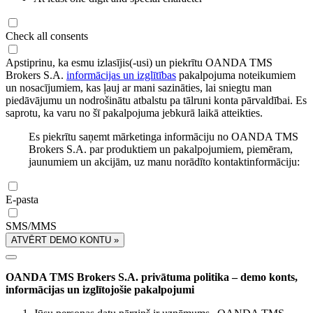
Check all consents
Apstiprinu, ka esmu izlasījis(-usi) un piekrītu OANDA TMS
Brokers S.A.
informācijas un izglītības
pakalpojuma noteikumiem
un nosacījumiem, kas ļauj ar mani sazināties, lai sniegtu man
piedāvājumu un nodrošinātu atbalstu pa tālruni konta pārvaldībai. Es
saprotu, ka varu no šī pakalpojuma jebkurā laikā atteikties.
Es piekrītu saņemt mārketinga informāciju no OANDA TMS
Brokers S.A. par produktiem un pakalpojumiem, piemēram,
jaunumiem un akcijām, uz manu norādīto kontaktinformāciju:
E-pasta
SMS/MMS
ATVĒRT DEMO KONTU »
OANDA TMS Brokers S.A. privātuma politika – demo konts,
informācijas un izglītojošie pakalpojumi