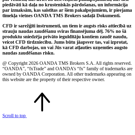
piedāvāti kā daļa no krusteniskās pārdošanas, un informācija
par izmaksām, kas saistītas ar šiem pakalpojumiem, ir pieejama
tīmekļa vietnes OANDA TMS Brokers sadaļā Dokumenti.
CFD ir sarežģīti instrumenti, un tiem ir augsts risks attiecībā uz
strauju naudas zaudēšanu sviras finansējuma dēļ. 76% no šā
produktu sniedzēja privāto ieguldītāju kontiem zaudē naudu,
veicot CFD tirdzniecību. Jums būtu jāapsver tas, vai izprotat,
kā CFD darbojas, un vai Jūs varat atļauties uzņemties augsto
naudas zaudēšanas risku.
@ Copyright 2026 OANDA TMS Brokers S.A. All rights reserved.
“OANDA”, “fxTrade” and OANDA’s “fx” family of trademarks are
owned by OANDA Corporation. All other trademarks appearing on
this website are the property of their respective owner.
Scroll to top