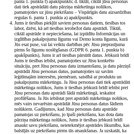
panta 1. punkta f) apakšpunkts; d. tiktāl, ciktāl jūsu personas
dati tiek apstrādāti datu pārziņa mārketinga nolūkos,
pamatojoties uz jūsu piekrišanu – Vispārīgās datu aizsardzības
regulas 6. panta 1. punkta a) apakšpunkts.
Jums ir tiesības piekļūt saviem personas datiem, tiesības tos
labot, dzēst, kā arī tiesības ierobežot datu apstrādi. Tiktāl,
ciktāl apstrāde ir nepieciešama, lai izpildītu Informācijas un
izglītības pakalpojumu līgumu vai Demo konta līgumu, kurā
Jūs esat puse, vai lai veiktu darbības pēc Jūsu pieprasījuma
pirms šo līgumu noslēgšanas (GDPR 6. panta 1. punkta b)
apakšpunkts), Jums ir arī tiesības pārsūtīt datus. Jebkurā brīdī
Jums ir tiesības iebilst, pamatojoties uz Jūsu konkrēto
situāciju, pret Jūsu personas datu izmantošanu, ja datu pārziņš
apstrādā Jūsu personas datus, pamatojoties uz savām
leģitīmajām interesēm, piemēram, saistībā ar produktu un
pakalpojumu mārketingu. Ja Jūsu personas dati tiek apstrādāti
mārketinga nolūkos, Jums ir tiesības jebkurā brīdī iebilst pret
Jūsu personas datu apstrādi šādā mārketingā, ieskaitot
profilēšanu. Ja Jūs iebilstat pret apstrādi mārketinga nolūkos,
mēs vairs nevarēsim apstrādāt Jūsu personas datus šādiem
nolūkiem. Gadījumos, kad Jūsu personas datu apstrāde
pamatojas uz piekrišanu, jo īpaši piekrišanu, kas dota datu
pārziņa mārketinga nolūkos, Jums ir tiesības jebkurā brīdī
atsaukt savu piekrišanu, neietekmējot apstrādes likumību, kas
balstījās uz piekrišanu pirms tās atsaukšanas. Ja uzskatāt, ka