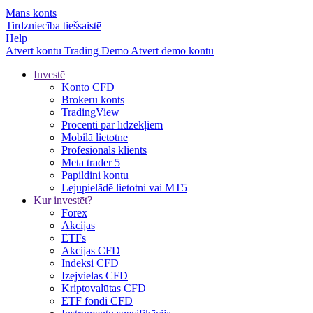
Mans konts
Tirdzniecība tiešsaistē
Help
Atvērt kontu
Trading
Demo
Atvērt demo kontu
Investē
Konto CFD
Brokeru konts
TradingView
Procenti par līdzekļiem
Mobilā lietotne
Profesionāls klients
Meta trader 5
Papildini kontu
Lejupielādē lietotni vai MT5
Kur investēt?
Forex
Akcijas
ETFs
Akcijas CFD
Indeksi CFD
Izejvielas CFD
Kriptovalūtas CFD
ETF fondi CFD