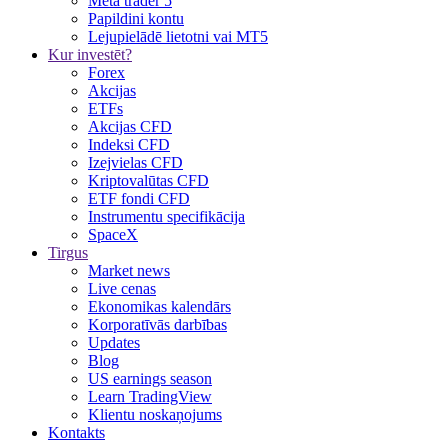
Meta trader 5
Papildini kontu
Lejupielādē lietotni vai MT5
Kur investēt?
Forex
Akcijas
ETFs
Akcijas CFD
Indeksi CFD
Izejvielas CFD
Kriptovalūtas CFD
ETF fondi CFD
Instrumentu specifikācija
SpaceX
Tirgus
Market news
Live cenas
Ekonomikas kalendārs
Korporatīvās darbības
Updates
Blog
US earnings season
Learn TradingView
Klientu noskaņojums
Kontakts