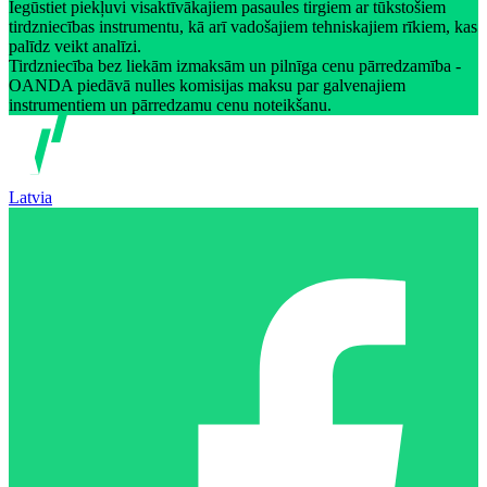
Iegūstiet piekļuvi visaktīvākajiem pasaules tirgiem ar tūkstošiem
tirdzniecības instrumentu, kā arī vadošajiem tehniskajiem rīkiem, kas
palīdz veikt analīzi.
Tirdzniecība bez liekām izmaksām un pilnīga cenu pārredzamība -
OANDA piedāvā nulles komisijas maksu par galvenajiem
instrumentiem un pārredzamu cenu noteikšanu.
Latvia