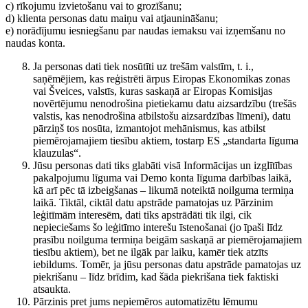
c) rīkojumu izvietošanu vai to grozīšanu;
d) klienta personas datu maiņu vai atjaunināšanu;
e) norādījumu iesniegšanu par naudas iemaksu vai izņemšanu no
naudas konta.
Ja personas dati tiek nosūtīti uz trešām valstīm, t. i.,
saņēmējiem, kas reģistrēti ārpus Eiropas Ekonomikas zonas
vai Šveices, valstīs, kuras saskaņā ar Eiropas Komisijas
novērtējumu nenodrošina pietiekamu datu aizsardzību (trešās
valstis, kas nenodrošina atbilstošu aizsardzības līmeni), datu
pārziņš tos nosūta, izmantojot mehānismus, kas atbilst
piemērojamajiem tiesību aktiem, tostarp ES „standarta līguma
klauzulas“.
Jūsu personas dati tiks glabāti visā Informācijas un izglītības
pakalpojumu līguma vai Demo konta līguma darbības laikā,
kā arī pēc tā izbeigšanas – likumā noteiktā noilguma termiņa
laikā. Tiktāl, ciktāl datu apstrāde pamatojas uz Pārzinim
leģitīmām interesēm, dati tiks apstrādāti tik ilgi, cik
nepieciešams šo leģitīmo interešu īstenošanai (jo īpaši līdz
prasību noilguma termiņa beigām saskaņā ar piemērojamajiem
tiesību aktiem), bet ne ilgāk par laiku, kamēr tiek atzīts
iebildums. Tomēr, ja jūsu personas datu apstrāde pamatojas uz
piekrišanu – līdz brīdim, kad šāda piekrišana tiek faktiski
atsaukta.
Pārzinis pret jums nepiemēros automatizētu lēmumu