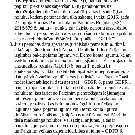
nav iepriekš minētie, var tikt veikta: (i) pamatojoties uz
papildu piekrišanas saņemšanu, (ii) pamatojoties uz
piemērojamiem tiesību aktiem, vai (iii) ja tas ir saderīgi ar
nolūku, kādam personas dati tika sākotnēji vākti (2016. gada
27. aprīļa Eiropas Parlamenta un Padomes Regulas (ES)
2016/679 6. panta 4. punkts par fizisko personu aizsardzību
attiecībā uz personas datu apstrādi un šādu datu brīvu apriti un
ar ko atceļ Direktīvu 95/46/EK (turpmāk – „GDPR”).
Jūsu personas datu apstrādes juridiskais pamats ir: a. tiktāl,
ciktāl apstrāde ir nepieciešama, lai izpildītu Informācijas un
izglītības pakalpojumu līgumu vai Demo konta līgumu, kā arī
veiktu pasākumus pirms līguma noslēgšanas – Vispārīgās datu
aizsardzības regulas (GDPR) 6. panta 1. punkta b)
apakšpunkts; b. tiktāl, ciktāl datu apstrāde ir nepieciešama, lai
datu pārziņš varētu izpildīt savas juridiskās saistības, jo īpaši
nodrošinot atbilstošu datu apstrādi – GDPR 6. panta GDPR 1.
panta c) apakšpunkts; c. tiktāl, ciktāl apstrāde ir nepieciešama
nolūkiem, kas izriet no Pārzinim piemītošajām leģitīmajām
interesēm, piemēram, veicot nepieciešamos norēķinus un
izvirzot prasības, kas izriet no noslēgtā Informācijas un
izglītības pakalpojumu līguma vai Demo konta līguma,
drošības nodrošināšanai, krāpšanas novēršanai vai Pārzinim
tiešā mārketinga nolūkos, vai saziņai ar jums, ja tas ir
pamatots, jo īpaši, ņemot vērā no jums saņemto pieprasījumu
un Pārzinim veiktās uzņēmējdarbības apjomu – GDPR 6.