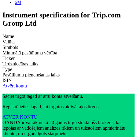
6M
Instrument specification for Trip.com
Group Ltd
Name
Valūta
Simbols
Minimālā pasūtījuma vērtība
Ticker
Tirdzniecības laiks
Type
Pasūtījumu pieņemšanas laiks
ISIN
Atvērt kontu
Sāciet tirgot tagad ar ātru konta atvēršanu.
Reģistrējieties tagad, lai tirgotos aktīvākajos tirgos
ATVER KONTU
OANDA ir vairāk nekā 20 gadus tirgū strādājošs brokeris, kas
lepojas ar vadošajiem analīzes rīkiem un tūkstošiem apmierinātu
klientu, un ir godalgots starpnieks.