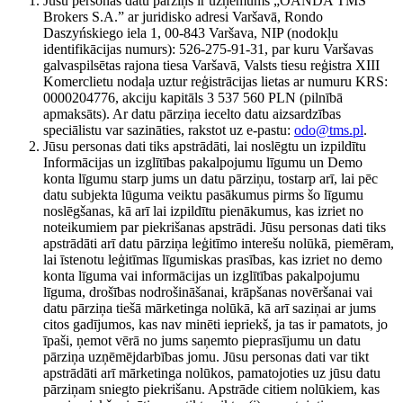
Jūsu personas datu pārziņš ir uzņēmums „OANDA TMS
Brokers S.A.” ar juridisko adresi Varšavā, Rondo
Daszyńskiego iela 1, 00-843 Varšava, NIP (nodokļu
identifikācijas numurs): 526-275-91-31, par kuru Varšavas
galvaspilsētas rajona tiesa Varšavā, Valsts tiesu reģistra XIII
Komerclietu nodaļa uztur reģistrācijas lietas ar numuru KRS:
0000204776, akciju kapitāls 3 537 560 PLN (pilnībā
apmaksāts). Ar datu pārziņa iecelto datu aizsardzības
speciālistu var sazināties, rakstot uz e-pastu:
odo@tms.pl
.
Jūsu personas dati tiks apstrādāti, lai noslēgtu un izpildītu
Informācijas un izglītības pakalpojumu līgumu un Demo
konta līgumu starp jums un datu pārziņu, tostarp arī, lai pēc
datu subjekta lūguma veiktu pasākumus pirms šo līgumu
noslēgšanas, kā arī lai izpildītu pienākumus, kas izriet no
noteikumiem par piekrišanas apstrādi. Jūsu personas dati tiks
apstrādāti arī datu pārziņa leģitīmo interešu nolūkā, piemēram,
lai īstenotu leģitīmas līgumiskas prasības, kas izriet no demo
konta līguma vai informācijas un izglītības pakalpojumu
līguma, drošības nodrošināšanai, krāpšanas novēršanai vai
datu pārziņa tiešā mārketinga nolūkā, kā arī saziņai ar jums
citos gadījumos, kas nav minēti iepriekš, ja tas ir pamatots, jo
īpaši, ņemot vērā no jums saņemto pieprasījumu un datu
pārziņa uzņēmējdarbības jomu. Jūsu personas dati var tikt
apstrādāti arī mārketinga nolūkos, pamatojoties uz jūsu datu
pārziņam sniegto piekrišanu. Apstrāde citiem nolūkiem, kas