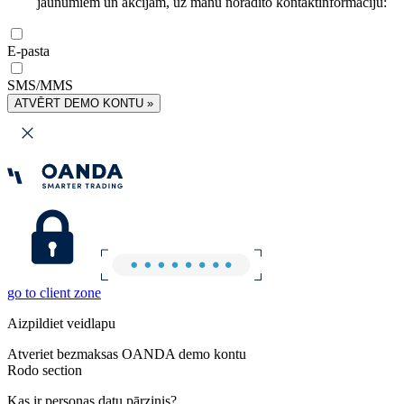
jaunumiem un akcijām, uz manu norādīto kontaktinformāciju:
E-pasta
SMS/MMS
ATVĒRT DEMO KONTU »
go to client zone
Aizpildiet veidlapu
Atveriet bezmaksas OANDA demo kontu
Rodo section
Kas ir personas datu pārzinis?