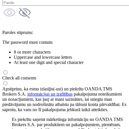
Paroles stiprums:
The password must contain:
8 or more characters
Uppercase and lowercase letters
At least one digit and special character
Check all consents
Apstiprinu, ka esmu izlasījis(-usi) un piekrītu OANDA TMS
Brokers S.A.
informācijas un izglītības
pakalpojuma noteikumiem
un nosacījumiem, kas ļauj ar mani sazināties, lai sniegtu man
piedāvājumu un nodrošinātu atbalstu pa tālruni konta pārvaldībai. Es
saprotu, ka varu no šī pakalpojuma jebkurā laikā atteikties.
Es piekrītu saņemt mārketinga informāciju no OANDA TMS
Brokers S.A. par produktiem un pakalpojumiem, piemēram,