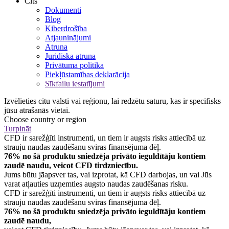
Cits
Dokumenti
Blog
Kiberdrošība
Atjauninājumi
Atruna
Juridiska atruna
Privātuma politika
Piekļūstamības deklarācija
Sīkfailu iestatījumi
Izvēlieties citu valsti vai reģionu, lai redzētu saturu, kas ir specifisks
jūsu atrašanās vietai.
Choose country or region
Turpināt
CFD ir sarežģīti instrumenti, un tiem ir augsts risks attiecībā uz
strauju naudas zaudēšanu sviras finansējuma dēļ.
76% no šā produktu sniedzēja privāto ieguldītāju kontiem
zaudē naudu, veicot CFD tirdzniecību.
Jums būtu jāapsver tas, vai izprotat, kā CFD darbojas, un vai Jūs
varat atļauties uzņemties augsto naudas zaudēšanas risku.
CFD ir sarežģīti instrumenti, un tiem ir augsts risks attiecībā uz
strauju naudas zaudēšanu sviras finansējuma dēļ.
76% no šā produktu sniedzēja privāto ieguldītāju kontiem
zaudē naudu,