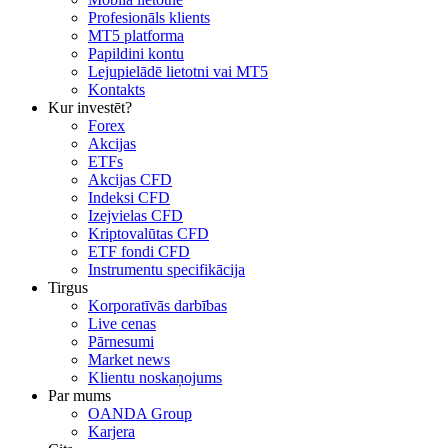
Profesionāls klients
MT5 platforma
Papildini kontu
Lejupielādē lietotni vai MT5
Kontakts
Kur investēt?
Forex
Akcijas
ETFs
Akcijas CFD
Indeksi CFD
Izejvielas CFD
Kriptovalūtas CFD
ETF fondi CFD
Instrumentu specifikācija
Tirgus
Korporatīvās darbības
Live cenas
Pārnesumi
Market news
Klientu noskaņojums
Par mums
OANDA Group
Karjera