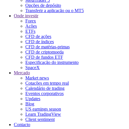
MetaTrader 5
Opções de depósito
Transferir a aplicação ou o MT5
Onde investir
Forex
Ações
ETFs
CFD de ações
CFD de índices
CFD de matérias-primas
CFD de criptomoeda
CFD de fundos ETF
Especificação do instrumento
SpaceX
Mercado
Market news
Cotações em tempo real
Calendário de trading
Eventos corporativos
Updates
Blog
US earnings season
Learn TradingView
Client sentiment
Contacto