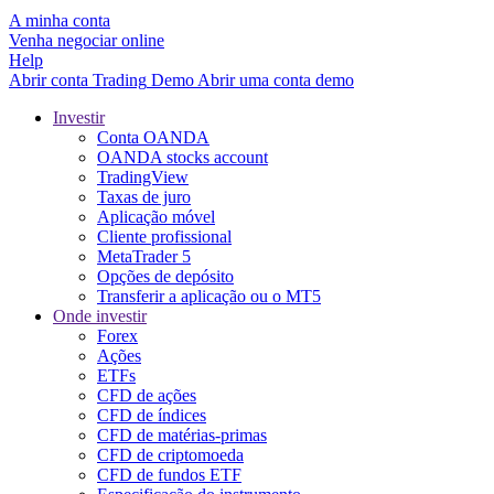
A minha conta
Venha negociar online
Help
Abrir conta
Trading
Demo
Abrir uma conta demo
Investir
Conta OANDA
OANDA stocks account
TradingView
Taxas de juro
Aplicação móvel
Cliente profissional
MetaTrader 5
Opções de depósito
Transferir a aplicação ou o MT5
Onde investir
Forex
Ações
ETFs
CFD de ações
CFD de índices
CFD de matérias-primas
CFD de criptomoeda
CFD de fundos ETF