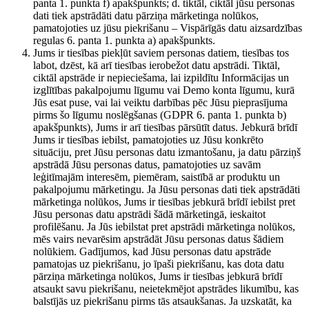
panta 1. punkta f) apakšpunkts; d. tiktāl, ciktāl jūsu personas
dati tiek apstrādāti datu pārziņa mārketinga nolūkos,
pamatojoties uz jūsu piekrišanu – Vispārīgās datu aizsardzības
regulas 6. panta 1. punkta a) apakšpunkts.
Jums ir tiesības piekļūt saviem personas datiem, tiesības tos
labot, dzēst, kā arī tiesības ierobežot datu apstrādi. Tiktāl,
ciktāl apstrāde ir nepieciešama, lai izpildītu Informācijas un
izglītības pakalpojumu līgumu vai Demo konta līgumu, kurā
Jūs esat puse, vai lai veiktu darbības pēc Jūsu pieprasījuma
pirms šo līgumu noslēgšanas (GDPR 6. panta 1. punkta b)
apakšpunkts), Jums ir arī tiesības pārsūtīt datus. Jebkurā brīdī
Jums ir tiesības iebilst, pamatojoties uz Jūsu konkrēto
situāciju, pret Jūsu personas datu izmantošanu, ja datu pārziņš
apstrādā Jūsu personas datus, pamatojoties uz savām
leģitīmajām interesēm, piemēram, saistībā ar produktu un
pakalpojumu mārketingu. Ja Jūsu personas dati tiek apstrādāti
mārketinga nolūkos, Jums ir tiesības jebkurā brīdī iebilst pret
Jūsu personas datu apstrādi šādā mārketingā, ieskaitot
profilēšanu. Ja Jūs iebilstat pret apstrādi mārketinga nolūkos,
mēs vairs nevarēsim apstrādāt Jūsu personas datus šādiem
nolūkiem. Gadījumos, kad Jūsu personas datu apstrāde
pamatojas uz piekrišanu, jo īpaši piekrišanu, kas dota datu
pārziņa mārketinga nolūkos, Jums ir tiesības jebkurā brīdī
atsaukt savu piekrišanu, neietekmējot apstrādes likumību, kas
balstījās uz piekrišanu pirms tās atsaukšanas. Ja uzskatāt, ka