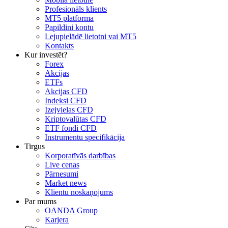
Profesionāls klients
MT5 platforma
Papildini kontu
Lejupielādē lietotni vai MT5
Kontakts
Kur investēt?
Forex
Akcijas
ETFs
Akcijas CFD
Indeksi CFD
Izejvielas CFD
Kriptovalūtas CFD
ETF fondi CFD
Instrumentu specifikācija
Tirgus
Korporatīvās darbības
Live cenas
Pārnesumi
Market news
Klientu noskaņojums
Par mums
OANDA Group
Karjera