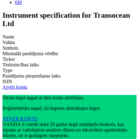
6M
Instrument specification for Transocean
Ltd
Name
Valūta
Simbols
Minimālā pasūtījuma vērtība
Ticker
Tirdzniecības laiks
Type
Pasūtījumu pieņemšanas laiks
ISIN
Atvērt kontu
Sāciet tirgot tagad ar ātru konta atvēršanu.
Reģistrējieties tagad, lai tirgotos aktīvākajos tirgos
ATVER KONTU
OANDA ir vairāk nekā 20 gadus tirgū strādājošs brokeris, kas
lepojas ar vadošajiem analīzes rīkiem un tūkstošiem apmierinātu
klientu, un ir godalgots starpnieks.