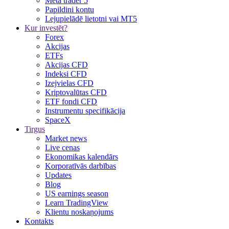
Meta trader 5
Papildini kontu
Lejupielādē lietotni vai MT5
Kur investēt?
Forex
Akcijas
ETFs
Akcijas CFD
Indeksi CFD
Izejvielas CFD
Kriptovalūtas CFD
ETF fondi CFD
Instrumentu specifikācija
SpaceX
Tirgus
Market news
Live cenas
Ekonomikas kalendārs
Korporatīvās darbības
Updates
Blog
US earnings season
Learn TradingView
Klientu noskaņojums
Kontakts