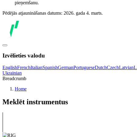
pieņemšanu.
Pēdējās atjaunināšanas datums: 2026. gada 4. marts.
Izvēlieties valodu
English
French
Italian
Spanish
German
Portuguese
Dutch
Czech
Latvian
L
Ukrainian
Breadcrumb
Home
Meklēt instrumentus