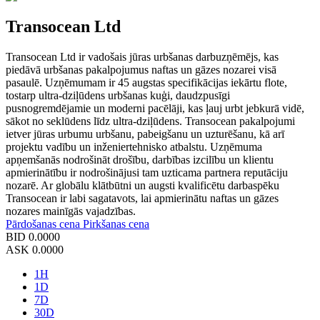
Transocean Ltd
Transocean Ltd ir vadošais jūras urbšanas darbuzņēmējs, kas
piedāvā urbšanas pakalpojumus naftas un gāzes nozarei visā
pasaulē. Uzņēmumam ir 45 augstas specifikācijas iekārtu flote,
tostarp ultra-dziļūdens urbšanas kuģi, daudzpusīgi
pusnogremdējamie un moderni pacēlāji, kas ļauj urbt jebkurā vidē,
sākot no seklūdens līdz ultra-dziļūdens. Transocean pakalpojumi
ietver jūras urbumu urbšanu, pabeigšanu un uzturēšanu, kā arī
projektu vadību un inženiertehnisko atbalstu. Uzņēmuma
apņemšanās nodrošināt drošību, darbības izcilību un klientu
apmierinātību ir nodrošinājusi tam uzticama partnera reputāciju
nozarē. Ar globālu klātbūtni un augsti kvalificētu darbaspēku
Transocean ir labi sagatavots, lai apmierinātu naftas un gāzes
nozares mainīgās vajadzības.
Pārdošanas cena
Pirkšanas cena
BID
0.0000
ASK
0.0000
1H
1D
7D
30D