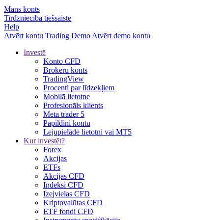
Mans konts
Tirdzniecība tiešsaistē
Help
Atvērt kontu
Trading
Demo
Atvērt demo kontu
Investē
Konto CFD
Brokeru konts
TradingView
Procenti par līdzekļiem
Mobilā lietotne
Profesionāls klients
Meta trader 5
Papildini kontu
Lejupielādē lietotni vai MT5
Kur investēt?
Forex
Akcijas
ETFs
Akcijas CFD
Indeksi CFD
Izejvielas CFD
Kriptovalūtas CFD
ETF fondi CFD