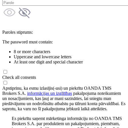
Paroles stiprums:
The password must contain:
8 or more characters
Uppercase and lowercase letters
At least one digit and special character
Check all consents
Apstiprinu, ka esmu izlasījis(-usi) un piekrītu OANDA TMS
Brokers S.A.
informācijas un izglītības
pakalpojuma noteikumiem
un nosacījumiem, kas ļauj ar mani sazināties, lai sniegtu man
piedāvājumu un nodrošinātu atbalstu pa tālruni konta pārvaldībai. Es
saprotu, ka varu no šī pakalpojuma jebkurā laikā atteikties.
Es piekrītu saņemt mārketinga informāciju no OANDA TMS
Brokers S.A. par produktiem un pakalpojumiem, piemēram,