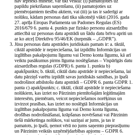
nav iepriekš minētie, var tikt veikta: (i) pamatojoties uz
papildu piekrišanas saņemšanu, (ii) pamatojoties uz
piemērojamiem tiesību aktiem, vai (iii) ja tas ir saderīgi ar
nolūku, kādam personas dati tika sākotnēji vākti (2016. gada
27. aprīļa Eiropas Parlamenta un Padomes Regulas (ES)
2016/679 6. panta 4. punkts par fizisko personu aizsardzību
attiecībā uz personas datu apstrādi un šādu datu brīvu apriti un
ar ko atceļ Direktīvu 95/46/EK (turpmāk – „GDPR”).
Jūsu personas datu apstrādes juridiskais pamats ir: a. tiktāl,
ciktāl apstrāde ir nepieciešama, lai izpildītu Informācijas un
izglītības pakalpojumu līgumu vai Demo konta līgumu, kā arī
veiktu pasākumus pirms līguma noslēgšanas – Vispārīgās datu
aizsardzības regulas (GDPR) 6. panta 1. punkta b)
apakšpunkts; b. tiktāl, ciktāl datu apstrāde ir nepieciešama, lai
datu pārziņš varētu izpildīt savas juridiskās saistības, jo īpaši
nodrošinot atbilstošu datu apstrādi – GDPR 6. panta GDPR 1.
panta c) apakšpunkts; c. tiktāl, ciktāl apstrāde ir nepieciešama
nolūkiem, kas izriet no Pārzinim piemītošajām leģitīmajām
interesēm, piemēram, veicot nepieciešamos norēķinus un
izvirzot prasības, kas izriet no noslēgtā Informācijas un
izglītības pakalpojumu līguma vai Demo konta līguma,
drošības nodrošināšanai, krāpšanas novēršanai vai Pārzinim
tiešā mārketinga nolūkos, vai saziņai ar jums, ja tas ir
pamatots, jo īpaši, ņemot vērā no jums saņemto pieprasījumu
un Pārzinim veiktās uzņēmējdarbības apjomu – GDPR 6.