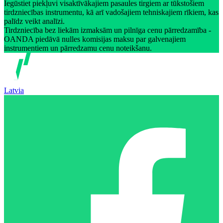
Iegūstiet piekļuvi visaktīvākajiem pasaules tirgiem ar tūkstošiem
tirdzniecības instrumentu, kā arī vadošajiem tehniskajiem rīkiem, kas
palīdz veikt analīzi.
Tirdzniecība bez liekām izmaksām un pilnīga cenu pārredzamība -
OANDA piedāvā nulles komisijas maksu par galvenajiem
instrumentiem un pārredzamu cenu noteikšanu.
Latvia