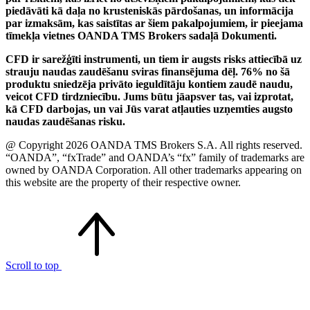
piedāvāti kā daļa no krusteniskās pārdošanas, un informācija
par izmaksām, kas saistītas ar šiem pakalpojumiem, ir pieejama
tīmekļa vietnes OANDA TMS Brokers sadaļā Dokumenti.
CFD ir sarežģīti instrumenti, un tiem ir augsts risks attiecībā uz
strauju naudas zaudēšanu sviras finansējuma dēļ. 76% no šā
produktu sniedzēja privāto ieguldītāju kontiem zaudē naudu,
veicot CFD tirdzniecību. Jums būtu jāapsver tas, vai izprotat,
kā CFD darbojas, un vai Jūs varat atļauties uzņemties augsto
naudas zaudēšanas risku.
@ Copyright 2026 OANDA TMS Brokers S.A. All rights reserved.
“OANDA”, “fxTrade” and OANDA’s “fx” family of trademarks are
owned by OANDA Corporation. All other trademarks appearing on
this website are the property of their respective owner.
Scroll to top