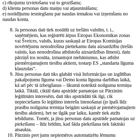
c) rīkojumu izvietošanu vai to grozīšanu;
d) klienta personas datu maiņu vai atjaunināšanu;
e) norādījumu iesniegšanu par naudas iemaksu vai izņemšanu no
naudas konta.
Ja personas dati tiek nosūtīti uz trešām valstīm, t. i.,
saņēmējiem, kas reģistrēti ārpus Eiropas Ekonomikas zonas
vai Šveices, valstīs, kuras saskaņā ar Eiropas Komisijas
novērtējumu nenodrošina pietiekamu datu aizsardzību (trešās
valstis, kas nenodrošina atbilstošu aizsardzības līmeni), datu
pārziņš tos nosūta, izmantojot mehānismus, kas atbilst
piemērojamajiem tiesību aktiem, tostarp ES „standarta līguma
klauzulas“.
Jūsu personas dati tiks glabāti visā Informācijas un izglītības
pakalpojumu līguma vai Demo konta līguma darbības laikā,
kā arī pēc tā izbeigšanas – likumā noteiktā noilguma termiņa
laikā. Tiktāl, ciktāl datu apstrāde pamatojas uz Pārzinim
leģitīmām interesēm, dati tiks apstrādāti tik ilgi, cik
nepieciešams šo leģitīmo interešu īstenošanai (jo īpaši līdz
prasību noilguma termiņa beigām saskaņā ar piemērojamajiem
tiesību aktiem), bet ne ilgāk par laiku, kamēr tiek atzīts
iebildums. Tomēr, ja jūsu personas datu apstrāde pamatojas uz
piekrišanu – līdz brīdim, kad šāda piekrišana tiek faktiski
atsaukta.
Pārzinis pret jums nepiemēros automatizētu lēmumu