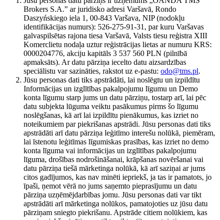
Jūsu personas datu pārziņš ir uzņēmums „OANDA TMS
Brokers S.A.” ar juridisko adresi Varšavā, Rondo
Daszyńskiego iela 1, 00-843 Varšava, NIP (nodokļu
identifikācijas numurs): 526-275-91-31, par kuru Varšavas
galvaspilsētas rajona tiesa Varšavā, Valsts tiesu reģistra XIII
Komerclietu nodaļa uztur reģistrācijas lietas ar numuru KRS:
0000204776, akciju kapitāls 3 537 560 PLN (pilnībā
apmaksāts). Ar datu pārziņa iecelto datu aizsardzības
speciālistu var sazināties, rakstot uz e-pastu:
odo@tms.pl
.
Jūsu personas dati tiks apstrādāti, lai noslēgtu un izpildītu
Informācijas un izglītības pakalpojumu līgumu un Demo
konta līgumu starp jums un datu pārziņu, tostarp arī, lai pēc
datu subjekta lūguma veiktu pasākumus pirms šo līgumu
noslēgšanas, kā arī lai izpildītu pienākumus, kas izriet no
noteikumiem par piekrišanas apstrādi. Jūsu personas dati tiks
apstrādāti arī datu pārziņa leģitīmo interešu nolūkā, piemēram,
lai īstenotu leģitīmas līgumiskas prasības, kas izriet no demo
konta līguma vai informācijas un izglītības pakalpojumu
līguma, drošības nodrošināšanai, krāpšanas novēršanai vai
datu pārziņa tiešā mārketinga nolūkā, kā arī saziņai ar jums
citos gadījumos, kas nav minēti iepriekš, ja tas ir pamatots, jo
īpaši, ņemot vērā no jums saņemto pieprasījumu un datu
pārziņa uzņēmējdarbības jomu. Jūsu personas dati var tikt
apstrādāti arī mārketinga nolūkos, pamatojoties uz jūsu datu
pārziņam sniegto piekrišanu. Apstrāde citiem nolūkiem, kas