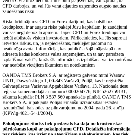
veicot CFD tirdzniecību. Jums būtu jāapsver tas, vai izprotat, kā
CFD darbojas, un vai Jūs varat atļauties uzņemties augsto naudas
zaudēšanas risku.
Risku brīdinājums: CFD un Forex darījumi, kas balstīti uz
kredītplecu, ir ar augstu riska pakāpi Jūsu kapitālam, jo zaudējumi
var sasniegt depozīta apmēru. Tāpēc CFD un Forex treidings var
nebūt atbilstošs visiem investoriem. Pārliecinieties, ka Jūs saprotat
ietvertos riskus, un, ja nepieciešams, meklējiet padomu no
neatkarīga avota. Informācija, kas publicēta šajā mājaslapā nav
adresēta kādas konkrētas valsts saņēmējiem, un tā nav paredzēta
izplatīšanai valstīs, kurās šīs informācijas izplatīšana vai izmantošana
var neatbilst vietējiem likumiem un noteikumiem
OANDA TMS Brokers S.A. ar reģistrēto galveno mītni Warsaw
UNIT, Daszyńskiego 1, 00-843 Varšavā, Polijā, kas ir reģistrēta
Galvaspilsētas Varšavas Apgabaltiesā Varšavā, 13. Nacionālā tiesu
reģistra komercnodaļā ar numuru 0000204776, NIP 5262759131,
sākuma kapitāls: PLN 3 537,560 apmaksāts pilnībā. OANDA TMS
Brokers S.A. ir pakļauts Polijas Finanšu uzraudzības iestādes
uzraudzībai, balstoties uz pilnvarojumu no 2004. gada 26. aprīļa
(KPWig-4021-54-1/2004).
Pakalpojums Stocks tiek piedāvāts kā daļa no krusteniskās
pārdošanas kopā ar pakalpojumu CFD. Detalizēta informācija
par riskiem, kas izriet no atsevišķiem pakalpojumiem, kas tiek