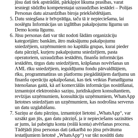
jūsu dati tiek apstrādāti, pārkāpjot likuma prasības, varat
iesniegt sūdzību kompetentajai uzraudzības iestādei – Polijas
Personas datu aizsardzības biroja priekšsēdētājam.
Datu sniegšana ir brīvprātīga, taču tā ir nepieciešama, lai
noslēgtu Informācijas un izglītības pakalpojumu līgumu un
Demo konta līgumu.
Jūsu personas dati var tikt nodoti šādām organizāciju
kategorijām: bankām, ātro maksājumu pakalpojumu
sniedzējiem, uzņēmumiem no kapitāla grupas, kurai pieder
datu pārziņš, kurjeru pakalpojumu sniedzējiem, pasta
operatoriem, uzraudzības iestādēm, finanšu informācijas
iestādēm, tirgus datu sniedzējiem, krāpšanas novēršanas un
AML rīku sniedzējiem, ieguldījumu fondu pārvaldītājiem,
rīku, programmatūras un platformu piegādātājiem darījumu un
finanšu operāciju apkalpošanai, kas tiek veiktas Pamatlīguma
īstenošanas gaitā, kā arī komerciālās informācijas nosūtīšanai,
izmantojot elektronisko saziņu, juridiskajiem konsultantiem,
revīzijas uzņēmumiem, konsultāciju uzņēmumiem, WhatsApp
lietotnes sniedzējam un uzņēmumiem, kas nodrošina serverus
un datu uzglabāšanu.
Saziņu ar datu pārziņu, izmantojot lietotni „WhatsApp“, var
uzsākt gan jūs, gan datu pārziņš, ja ir nepieciešams sazināties
ar jums, lai pabeigtu konta (reālā konta) atvēršanas procesu.
Tādējādi jūsu personas dati (atkarībā no jūsu privātuma
iestatījumiem lietotnē „WhatsApp“) var tikt nosūtīti datu