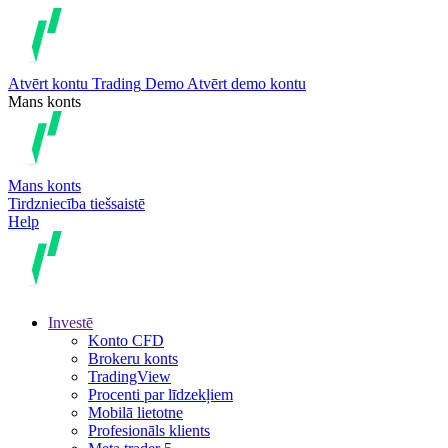
Atvērt kontu
Trading
Demo
Atvērt demo kontu
Mans konts
Mans konts
Tirdzniecība tiešsaistē
Help
Investē
Konto CFD
Brokeru konts
TradingView
Procenti par līdzekļiem
Mobilā lietotne
Profesionāls klients