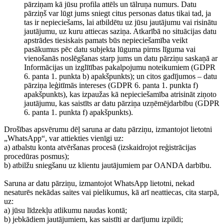
pārziņam kā jūsu profila attēls un tālruņa numurs. Datu
pārziņš var lūgt jums sniegt citus personas datus tikai tad, ja
tas ir nepieciešams, lai atbildētu uz jūsu jautājumu vai risinātu
jautājumu, uz kuru attiecas saziņa. Atkarībā no situācijas datu
apstrādes tiesiskais pamats būs nepieciešamība veikt
pasākumus pēc datu subjekta lūguma pirms līguma vai
vienošanās noslēgšanas starp jums un datu pārziņu saskaņā ar
Informācijas un izglītības pakalpojumu noteikumiem (GDPR
6. panta 1. punkta b) apakšpunkts); un citos gadījumos – datu
pārziņa leģitīmās intereses (GDPR 6. panta 1. punkta f)
apakšpunkts), kas izpaužas kā nepieciešamība atrisināt ziņoto
jautājumu, kas saistīts ar datu pārziņa uzņēmējdarbību (GDPR
6. panta 1. punkta f) apakšpunkts).
Drošības apsvērumu dēļ saruna ar datu pārziņu, izmantojot lietotni
„WhatsApp“, var attiekties vienīgi uz:
a) atbalstu konta atvēršanas procesā (izskaidrojot reģistrācijas
procedūras posmus);
b) atbilžu sniegšanu uz klientu jautājumiem par OANDA darbību.
Saruna ar datu pārziņu, izmantojot WhatsApp lietotni, nekad
nesaturēs nekādas saites vai pielikumus, kā arī neattiecas, cita starpā,
uz:
a) jūsu līdzekļu atlikumu naudas kontā;
b) jebkādiem jautājumiem, kas saistīti ar darījumu izpildi;