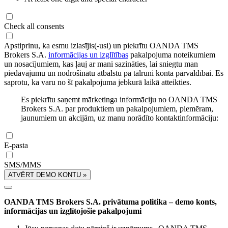
Check all consents
Apstiprinu, ka esmu izlasījis(-usi) un piekrītu OANDA TMS
Brokers S.A.
informācijas un izglītības
pakalpojuma noteikumiem
un nosacījumiem, kas ļauj ar mani sazināties, lai sniegtu man
piedāvājumu un nodrošinātu atbalstu pa tālruni konta pārvaldībai. Es
saprotu, ka varu no šī pakalpojuma jebkurā laikā atteikties.
Es piekrītu saņemt mārketinga informāciju no OANDA TMS
Brokers S.A. par produktiem un pakalpojumiem, piemēram,
jaunumiem un akcijām, uz manu norādīto kontaktinformāciju:
E-pasta
SMS/MMS
ATVĒRT DEMO KONTU »
OANDA TMS Brokers S.A. privātuma politika – demo konts,
informācijas un izglītojošie pakalpojumi