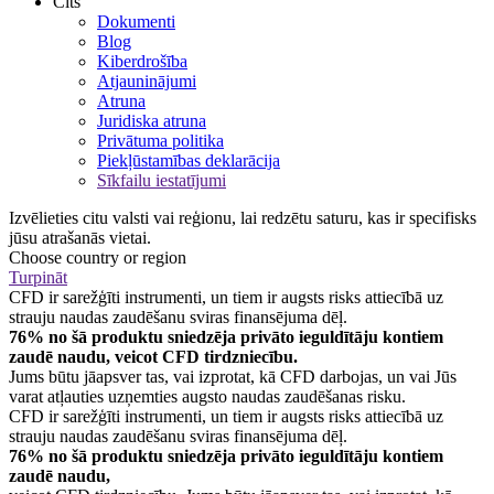
Cits
Dokumenti
Blog
Kiberdrošība
Atjauninājumi
Atruna
Juridiska atruna
Privātuma politika
Piekļūstamības deklarācija
Sīkfailu iestatījumi
Izvēlieties citu valsti vai reģionu, lai redzētu saturu, kas ir specifisks
jūsu atrašanās vietai.
Choose country or region
Turpināt
CFD ir sarežģīti instrumenti, un tiem ir augsts risks attiecībā uz
strauju naudas zaudēšanu sviras finansējuma dēļ.
76% no šā produktu sniedzēja privāto ieguldītāju kontiem
zaudē naudu, veicot CFD tirdzniecību.
Jums būtu jāapsver tas, vai izprotat, kā CFD darbojas, un vai Jūs
varat atļauties uzņemties augsto naudas zaudēšanas risku.
CFD ir sarežģīti instrumenti, un tiem ir augsts risks attiecībā uz
strauju naudas zaudēšanu sviras finansējuma dēļ.
76% no šā produktu sniedzēja privāto ieguldītāju kontiem
zaudē naudu,