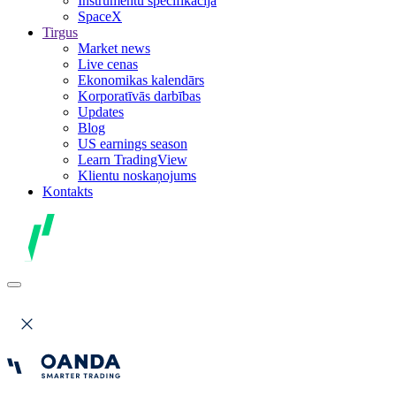
Instrumentu specifikācija
SpaceX
Tirgus
Market news
Live cenas
Ekonomikas kalendārs
Korporatīvās darbības
Updates
Blog
US earnings season
Learn TradingView
Klientu noskaņojums
Kontakts