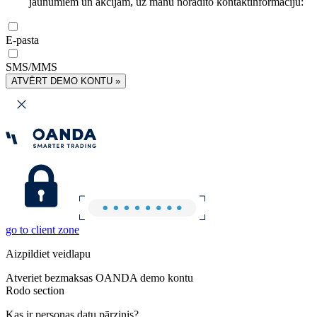
jaunumiem un akcijām, uz manu norādīto kontaktinformāciju:
E-pasta
SMS/MMS
ATVĒRT DEMO KONTU »
go to client zone
Aizpildiet veidlapu
Atveriet bezmaksas OANDA demo kontu
Rodo section
Kas ir personas datu pārzinis?