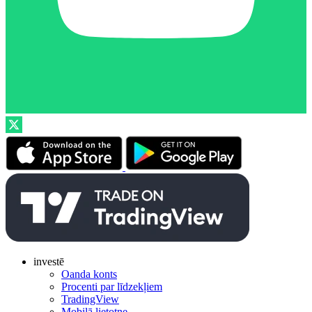
investē
Oanda konts
Procenti par līdzekļiem
TradingView
Mobilā lietotne