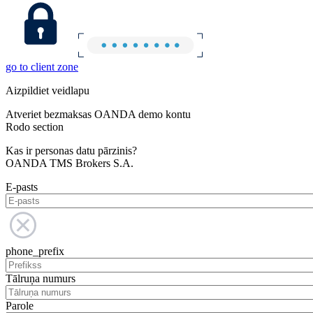
go to client zone
Aizpildiet veidlapu
Atveriet bezmaksas OANDA demo kontu
Rodo section
Kas ir personas datu pārzinis?
OANDA TMS Brokers S.A.
E-pasts
phone_prefix
Tālruņa numurs
Parole