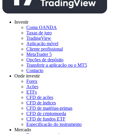
Investir
Conta OANDA
Taxas de juro
TradingView
Aplicação móvel
Cliente profissional
MetaTrader 5
Opções de depósito
Transferir a aplicação ou o MT5
Contacto
Onde investir
Forex
Ações
ETFs
CFD de ações
CFD de índices
CFD de matérias-primas
CFD de criptomoeda
CFD de fundos ETF
Especificação do instrumento
Mercado