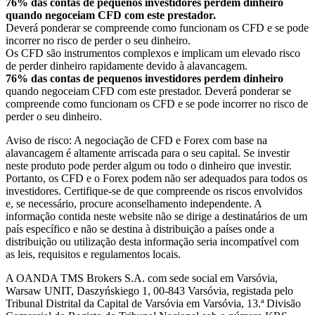
76% das contas de pequenos investidores perdem dinheiro
quando negoceiam CFD com este prestador.
Deverá ponderar se compreende como funcionam os CFD e se pode
incorrer no risco de perder o seu dinheiro.
Os CFD são instrumentos complexos e implicam um elevado risco
de perder dinheiro rapidamente devido à alavancagem.
76% das contas de pequenos investidores perdem dinheiro
quando negoceiam CFD com este prestador. Deverá ponderar se
compreende como funcionam os CFD e se pode incorrer no risco de
perder o seu dinheiro.
Aviso de risco: A negociação de CFD e Forex com base na
alavancagem é altamente arriscada para o seu capital. Se investir
neste produto pode perder algum ou todo o dinheiro que investir.
Portanto, os CFD e o Forex podem não ser adequados para todos os
investidores. Certifique-se de que compreende os riscos envolvidos
e, se necessário, procure aconselhamento independente. A
informação contida neste website não se dirige a destinatários de um
país específico e não se destina à distribuição a países onde a
distribuição ou utilização desta informação seria incompatível com
as leis, requisitos e regulamentos locais.
A OANDA TMS Brokers S.A. com sede social em Varsóvia,
Warsaw UNIT, Daszyńskiego 1, 00-843 Varsóvia, registada pelo
Tribunal Distrital da Capital de Varsóvia em Varsóvia, 13.ª Divisão