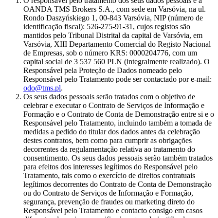
O responsável pelo tratamento dos seus dados pessoais é a
OANDA TMS Brokers S.A., com sede em Varsóvia, na ul.
Rondo Daszyńskiego 1, 00-843 Varsóvia, NIP (número de
identificação fiscal): 526-275-91-31, cujos registos são
mantidos pelo Tribunal Distrital da capital de Varsóvia, em
Varsóvia, XIII Departamento Comercial do Registo Nacional
de Empresas, sob o número KRS: 0000204776, com um
capital social de 3 537 560 PLN (integralmente realizado). O
Responsável pela Proteção de Dados nomeado pelo
Responsável pelo Tratamento pode ser contactado por e-mail:
odo@tms.pl
.
Os seus dados pessoais serão tratados com o objetivo de
celebrar e executar o Contrato de Serviços de Informação e
Formação e o Contrato de Conta de Demonstração entre si e o
Responsável pelo Tratamento, incluindo também a tomada de
medidas a pedido do titular dos dados antes da celebração
destes contratos, bem como para cumprir as obrigações
decorrentes da regulamentação relativa ao tratamento do
consentimento. Os seus dados pessoais serão também tratados
para efeitos dos interesses legítimos do Responsável pelo
Tratamento, tais como o exercício de direitos contratuais
legítimos decorrentes do Contrato de Conta de Demonstração
ou do Contrato de Serviços de Informação e Formação,
segurança, prevenção de fraudes ou marketing direto do
Responsável pelo Tratamento e contacto consigo em casos