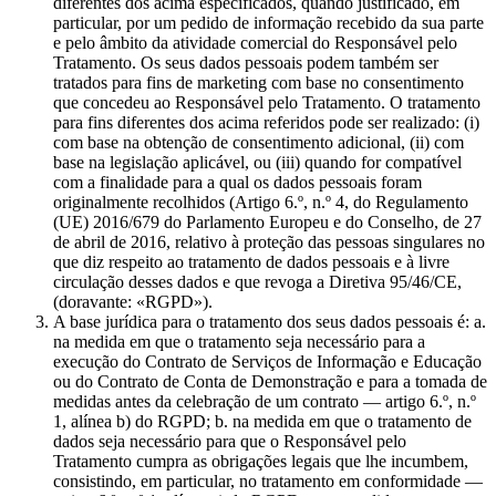
diferentes dos acima especificados, quando justificado, em
particular, por um pedido de informação recebido da sua parte
e pelo âmbito da atividade comercial do Responsável pelo
Tratamento. Os seus dados pessoais podem também ser
tratados para fins de marketing com base no consentimento
que concedeu ao Responsável pelo Tratamento. O tratamento
para fins diferentes dos acima referidos pode ser realizado: (i)
com base na obtenção de consentimento adicional, (ii) com
base na legislação aplicável, ou (iii) quando for compatível
com a finalidade para a qual os dados pessoais foram
originalmente recolhidos (Artigo 6.º, n.º 4, do Regulamento
(UE) 2016/679 do Parlamento Europeu e do Conselho, de 27
de abril de 2016, relativo à proteção das pessoas singulares no
que diz respeito ao tratamento de dados pessoais e à livre
circulação desses dados e que revoga a Diretiva 95/46/CE,
(doravante: «RGPD»).
A base jurídica para o tratamento dos seus dados pessoais é: a.
na medida em que o tratamento seja necessário para a
execução do Contrato de Serviços de Informação e Educação
ou do Contrato de Conta de Demonstração e para a tomada de
medidas antes da celebração de um contrato — artigo 6.º, n.º
1, alínea b) do RGPD; b. na medida em que o tratamento de
dados seja necessário para que o Responsável pelo
Tratamento cumpra as obrigações legais que lhe incumbem,
consistindo, em particular, no tratamento em conformidade —