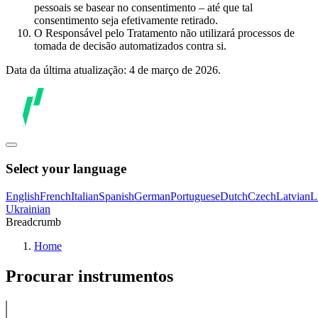
pessoais se basear no consentimento – até que tal
consentimento seja efetivamente retirado.
O Responsável pelo Tratamento não utilizará processos de
tomada de decisão automatizados contra si.
Data da última atualização: 4 de março de 2026.
Select your language
English
French
Italian
Spanish
German
Portuguese
Dutch
Czech
Latvian
L
Ukrainian
Breadcrumb
Home
Procurar instrumentos