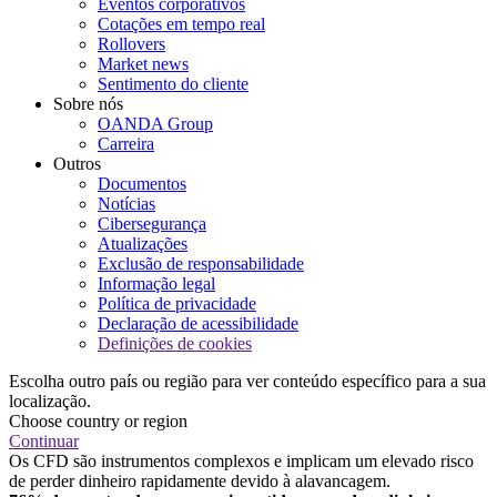
Eventos corporativos
Cotações em tempo real
Rollovers
Market news
Sentimento do cliente
Sobre nós
OANDA Group
Carreira
Outros
Documentos
Notícias
Cibersegurança
Atualizações
Exclusão de responsabilidade
Informação legal
Política de privacidade
Declaração de acessibilidade
Definições de cookies
Escolha outro país ou região para ver conteúdo específico para a sua
localização.
Choose country or region
Continuar
Os CFD são instrumentos complexos e implicam um elevado risco
de perder dinheiro rapidamente devido à alavancagem.