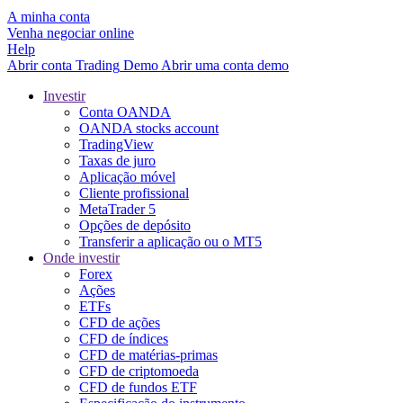
A minha conta
Venha negociar online
Help
Abrir conta
Trading
Demo
Abrir uma conta demo
Investir
Conta OANDA
OANDA stocks account
TradingView
Taxas de juro
Aplicação móvel
Cliente profissional
MetaTrader 5
Opções de depósito
Transferir a aplicação ou o MT5
Onde investir
Forex
Ações
ETFs
CFD de ações
CFD de índices
CFD de matérias-primas
CFD de criptomoeda
CFD de fundos ETF