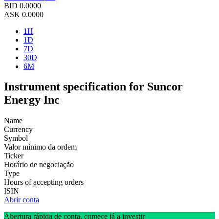
BID
0.0000
ASK
0.0000
1H
1D
7D
30D
6M
Instrument specification for Suncor
Energy Inc
Name
Currency
Symbol
Valor mínimo da ordem
Ticker
Horário de negociação
Type
Hours of accepting orders
ISIN
Abrir conta
Abertura rápida de conta, comece já a investir