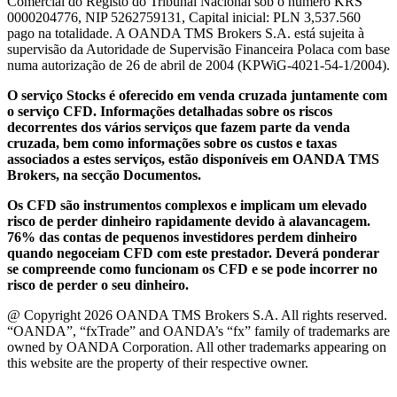
Comercial do Registo do Tribunal Nacional sob o número KRS
0000204776, NIP 5262759131, Capital inicial: PLN 3,537.560
pago na totalidade. A OANDA TMS Brokers S.A. está sujeita à
supervisão da Autoridade de Supervisão Financeira Polaca com base
numa autorização de 26 de abril de 2004 (KPWiG-4021-54-1/2004).
O serviço Stocks é oferecido em venda cruzada juntamente com
o serviço CFD. Informações detalhadas sobre os riscos
decorrentes dos vários serviços que fazem parte da venda
cruzada, bem como informações sobre os custos e taxas
associados a estes serviços, estão disponíveis em OANDA TMS
Brokers, na secção Documentos.
Os CFD são instrumentos complexos e implicam um elevado
risco de perder dinheiro rapidamente devido à alavancagem.
76% das contas de pequenos investidores perdem dinheiro
quando negoceiam CFD com este prestador. Deverá ponderar
se compreende como funcionam os CFD e se pode incorrer no
risco de perder o seu dinheiro.
@ Copyright 2026 OANDA TMS Brokers S.A. All rights reserved.
“OANDA”, “fxTrade” and OANDA’s “fx” family of trademarks are
owned by OANDA Corporation. All other trademarks appearing on
this website are the property of their respective owner.