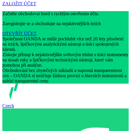
ZALOŽIT ÚČET
Začněte obchodovat hned s rychlým otevřením účtu.
Zaregistrujte se a obchodujte na nejaktivnějších trzích
OTEVŘÍT ÚČET
Společnost OANDA se může pochlubit více než 20 lety působení
na trzích, špičkovými analytickými nástroji a tisíci spokojených
klientů.
Získejte přístup k nejaktivnějším světovým trhům s tisíci instrumenty
na dosah ruky a špičkovými technickými nástroji, které vám
pomohou při analýze.
Obchodování bez zbytečných nákladů a naprostá transparentnost
cen – OANDA si neúčtuje žádnou provizi u hlavních instrumentů a
nabízí transparentní ceny.
Czech