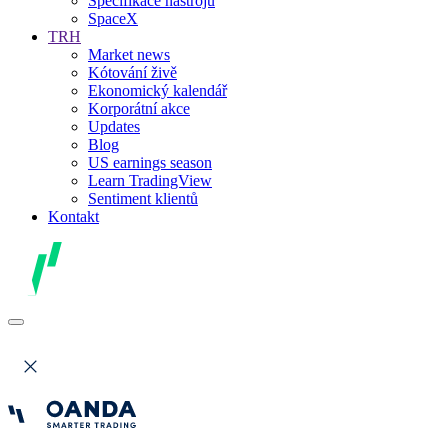
Specifikace nástrojů
SpaceX
TRH
Market news
Kótování živě
Ekonomický kalendář
Korporátní akce
Updates
Blog
US earnings season
Learn TradingView
Sentiment klientů
Kontakt