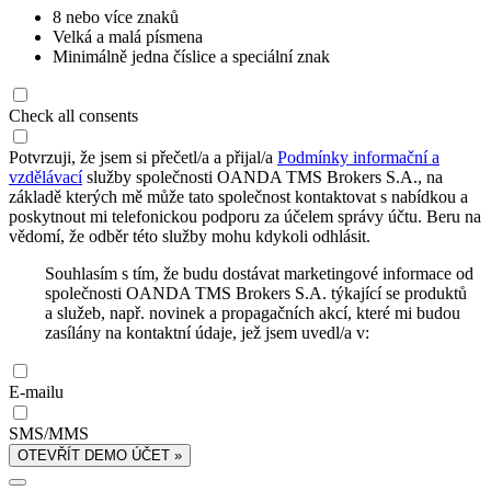
8 nebo více znaků
Velká a malá písmena
Minimálně jedna číslice a speciální znak
Check all consents
Potvrzuji, že jsem si přečetl/a a přijal/a
Podmínky informační a
vzdělávací
služby společnosti OANDA TMS Brokers S.A., na
základě kterých mě může tato společnost kontaktovat s nabídkou a
poskytnout mi telefonickou podporu za účelem správy účtu. Beru na
vědomí, že odběr této služby mohu kdykoli odhlásit.
Souhlasím s tím, že budu dostávat marketingové informace od
společnosti OANDA TMS Brokers S.A. týkající se produktů
a služeb, např. novinek a propagačních akcí, které mi budou
zasílány na kontaktní údaje, jež jsem uvedl/a v:
E-mailu
SMS/MMS
OTEVŘÍT DEMO ÚČET »