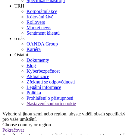
Specifikace nástrojů
TRH
Korporátní akce
Kótování živě
Rollovers
Market news
Sentiment klientů
o nás
OANDA Group
Kariéra
Ostatní
Dokumenty
Blog
Kyberbezpečnost
Aktualizace
Zřeknutí se odpovědnosti
Legální informace
Politika
Prohlášení o přístupnosti
Nastavení souborů cookie
Vyberte si jinou zemi nebo region, abyste viděli obsah specifický
pro vaše umístění.
Choose country or region
Pokračovat