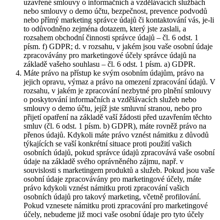
uzavřené smlouvy o informačních a vzdělávacích službách
nebo smlouvy o demo účtu, bezpečnost, prevence podvodů
nebo přímý marketing správce údajů či kontaktování vás, je-li
to odůvodněno zejména dotazem, který jste zaslali, a
rozsahem obchodní činnosti správce údajů – čl. 6 odst. 1
písm. f) GDPR; d. v rozsahu, v jakém jsou vaše osobní údaje
zpracovávány pro marketingové účely správce údajů na
základě vašeho souhlasu – čl. 6 odst. 1 písm. a) GDPR.
Máte právo na přístup ke svým osobním údajům, právo na
jejich opravu, výmaz a právo na omezení zpracování údajů. V
rozsahu, v jakém je zpracování nezbytné pro plnění smlouvy
o poskytování informačních a vzdělávacích služeb nebo
smlouvy o demo účtu, jejíž jste smluvní stranou, nebo pro
přijetí opatření na základě vaší žádosti před uzavřením těchto
smluv (čl. 6 odst. 1 písm. b) GDPR), máte rovněž právo na
přenos údajů. Kdykoli máte právo vznést námitku z důvodů
týkajících se vaší konkrétní situace proti použití vašich
osobních údajů, pokud správce údajů zpracovává vaše osobní
údaje na základě svého oprávněného zájmu, např. v
souvislosti s marketingem produktů a služeb. Pokud jsou vaše
osobní údaje zpracovávány pro marketingové účely, máte
právo kdykoli vznést námitku proti zpracování vašich
osobních údajů pro takový marketing, včetně profilování.
Pokud vznesete námitku proti zpracování pro marketingové
účely, nebudeme již moci vaše osobní údaje pro tyto účely