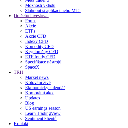
Meta trader 5
Možnosti vkladu
Stáhnout si aplikaci nebo MT5
Do čeho investovat
Forex
Akcie
ETFs
Akcie CFD
Indexy CFD
Komodity CFD
Kryptoměny CFD
ETF fondy CFD
Specifikace nástrojů
SpaceX
TRH
Market news
Kótování živě
Ekonomický kalendář
Korporátní akce
Updates
Blog
US earnings season
Learn TradingView
Sentiment klientů
Kontakt