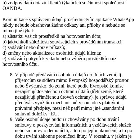
b) zodpovídání dotazů klientů týkajících se činnosti společnosti
OANDA.
Komunikace s správcem údajů prostřednictvím aplikace WhatsApp
nikdy nebude obsahovat žádné odkazy ani přílohy a nebude se
mimo jiné týkat:
a) zůstatku vašich prostředků na hotovostním účtu;
b) jakýchkoli záležitostí souvisejících s prováděním transakcí;
c) zadávání nebo úprav příkazů;
d) změny nebo aktualizace osobních údajů klienta;
e) zadávání pokynů k vkladu nebo výběru prostředků na/z
hotovostního účtu.
V případě předávání osobních údajů do třetích zemí, tj.
příjemcům se sídlem mimo Evropský hospodářský prostor
nebo Švýcarsko, do zemí, které podle Evropské komise
nezajišťují dostatečnou ochranu údajů (třetí země, které
nezajišťují přiměřenou úroveň ochrany), je správce údajů
předává s využitím mechanismů v souladu s platnými
právními předpisy, mezi něž patří mimo jiné „standardní
smluvní doložky“ EU.
Vaše osobní údaje budou uchovávány po dobu trvání
smlouvy o poskytování informačních a vzdělávacích služeb
nebo smlouvy o demo účtu, a to i po jejím ukončení, a to po
dobu trvání zákonné promlčecí lhůty. V rozsahu, v jakém je