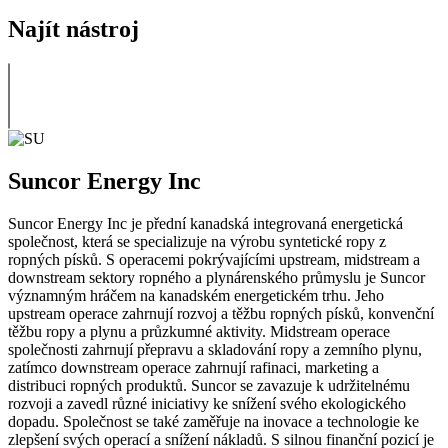
Najít nástroj
Suncor Energy Inc
Suncor Energy Inc je přední kanadská integrovaná energetická
společnost, která se specializuje na výrobu syntetické ropy z
ropných písků. S operacemi pokrývajícími upstream, midstream a
downstream sektory ropného a plynárenského průmyslu je Suncor
významným hráčem na kanadském energetickém trhu. Jeho
upstream operace zahrnují rozvoj a těžbu ropných písků, konvenční
těžbu ropy a plynu a průzkumné aktivity. Midstream operace
společnosti zahrnují přepravu a skladování ropy a zemního plynu,
zatímco downstream operace zahrnují rafinaci, marketing a
distribuci ropných produktů. Suncor se zavazuje k udržitelnému
rozvoji a zavedl různé iniciativy ke snížení svého ekologického
dopadu. Společnost se také zaměřuje na inovace a technologie ke
zlepšení svých operací a snížení nákladů. S silnou finanční pozicí je