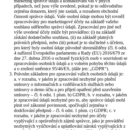
marketing správce údajů a kontaktování vás v jiných
případech, než jsou výše uvedené, pokud je to odůvodněno
zejména dotazem, který jste zaslali, a rozsahem obchodní
činnosti správce údajů. Vaše osobní údaje mohou být rovněž
zpracovávány pro marketingové účely na základě vašeho
souhlasu uděleného správci údajů. Zpracování pro jiné než
výše uvedené účely může být prováděno: (i) na základě
získání dodatečného souhlasu, (ii) na základě platných
právních předpisů, nebo (iii) pokud je to slučitelné s účelem,
pro který byly osobní údaje původně shromážděny (čl. 6 odst.
4 nařízení Evropského parlamentu a Rady (EU) 2016/679 ze
dne 27. dubna 2016 o ochraně fyzických osob v souvislosti se
zpracováním osobních údajů a o volném pohybu těchto údajů
a o zrušení směrnice 95/46/ES, (dále jen: „GDPR“).
Právním základem pro zpracování vašich osobních údajů je:
a. v rozsahu, v jakém je zpracování nezbytné pro plnění
smlouvy o informačních a vzdělávacích službách nebo
smlouvy o demo účtu a pro přijetí opatření před uzavřením
smlouvy – čl. 6 odst. 1 písm. b) GDPR; b. v rozsahu, v jakém
je zpracování údajů nezbytné pro to, aby správce údajů mohl
plnit své zákonné povinnosti, spočívající zejména v
dodržování předpisů – čl. 6 odst. 1 písm. c) GDPR; c. v
rozsahu, v jakém je zpracování nezbytné pro účely
vyplývající z oprávněných zájmů správce, jako je provádění
nezbytných vyúčtování a uplatňování nároků vyplývajících z