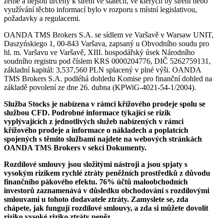
země a nejsou určeny k šíření ve státech, ve kterých by šíření nebo
využívání těchto informací bylo v rozporu s místní legislativou,
požadavky a regulacemi.
OANDA TMS Brokers S.A. se sídlem ve Varšavě v Warsaw UNIT,
Daszyńskiego 1, 00-843 Varšava, zapsaný u Obvodního soudu pro
hl. m. Varšavu ve Varšavě, XIII. hospodářský úsek Národního
soudního registru pod číslem KRS 0000204776, DIČ 5262759131,
základní kapitál: 3,537,560 PLN splacený v plné výši. OANDA
TMS Brokers S.A. podléhá dohledu Komise pro finanční dohled na
základě povolení ze dne 26. dubna (KPWiG-4021-54-1/2004).
Služba Stocks je nabízena v rámci křížového prodeje spolu se
službou CFD. Podrobné informace týkající se rizik
vyplývajících z jednotlivých služeb nabízených v rámci
křížového prodeje a informace o nákladech a poplatcích
spojených s těmito službami najdete na webových stránkách
OANDA TMS Brokers v sekci Dokumenty.
Rozdílové smlouvy jsou složitými nástroji a jsou spjaty s
vysokým rizikem rychlé ztráty peněžních prostředků z důvodu
finančního pákového efektu. 76% účtů maloobchodních
investorů zaznamenává v důsledku obchodování s rozdílovými
smlouvami u tohoto dodavatele ztráty. Zamyslete se, zda
chápete, jak fungují rozdílové smlouvy, a zda si můžete dovolit
riziko vysoké riziko ztráty peněz.