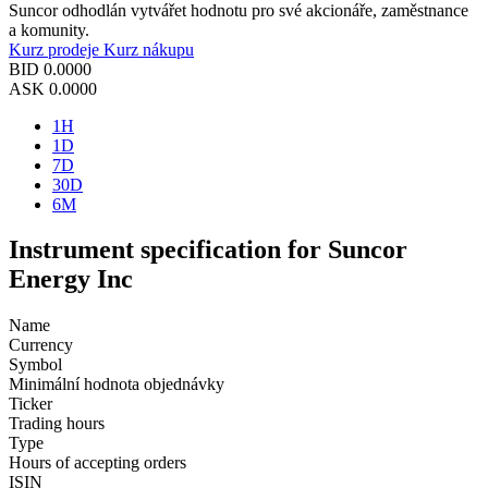
Suncor odhodlán vytvářet hodnotu pro své akcionáře, zaměstnance
a komunity.
Kurz prodeje
Kurz nákupu
BID
0.0000
ASK
0.0000
1H
1D
7D
30D
6M
Instrument specification for Suncor
Energy Inc
Name
Currency
Symbol
Minimální hodnota objednávky
Ticker
Trading hours
Type
Hours of accepting orders
ISIN