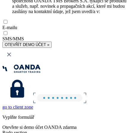
společnosti OANDA TMS Brokers S.A. týkající se produktů
a služeb, např. novinek a propagačních akcí, které mi budou
zasílány na kontaktní údaje, jež jsem uvedl/a v:
E-mailu
SMS/MMS
OTEVŘÍT DEMO ÚČET »
go to client zone
Vyplňte formulář
Otevřete si demo účet OANDA zdarma
Rodo section