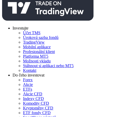
Investujte
Účet TMS
Úroková sazba fondů
TradingView
Mobilní aplikace
Profesionální klient
Platforma MT5
Možnosti vkladu
Stáhnout si aplikaci nebo MT5
Kontakt
Do čeho investovat
Forex
Akcie
ETFs
Akcie CFD
Indexy CFD
Komodity CFD
Kryptoměny CFD
ETF fondy CFD