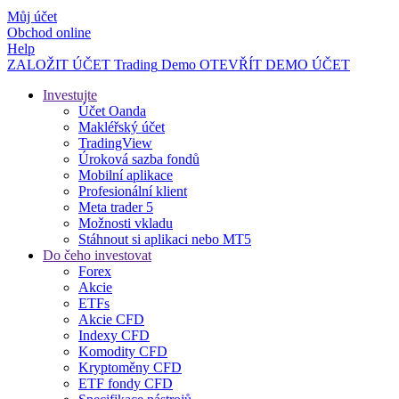
Můj účet
Obchod online
Help
ZALOŽIT ÚČET
Trading
Demo
OTEVŘÍT DEMO ÚČET
Investujte
Účet Oanda
Makléřský účet
TradingView
Úroková sazba fondů
Mobilní aplikace
Profesionální klient
Meta trader 5
Možnosti vkladu
Stáhnout si aplikaci nebo MT5
Do čeho investovat
Forex
Akcie
ETFs
Akcie CFD
Indexy CFD
Komodity CFD
Kryptoměny CFD
ETF fondy CFD