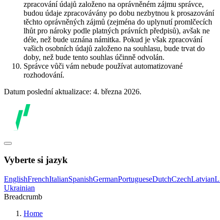
zpracování údajů založeno na oprávněném zájmu správce,
budou údaje zpracovávány po dobu nezbytnou k prosazování
těchto oprávněných zájmů (zejména do uplynutí promlčecích
lhůt pro nároky podle platných právních předpisů), avšak ne
déle, než bude uznána námitka. Pokud je však zpracování
vašich osobních údajů založeno na souhlasu, bude trvat do
doby, než bude tento souhlas účinně odvolán.
Správce vůči vám nebude používat automatizované
rozhodování.
Datum poslední aktualizace: 4. března 2026.
Vyberte si jazyk
English
French
Italian
Spanish
German
Portuguese
Dutch
Czech
Latvian
L
Ukrainian
Breadcrumb
Home