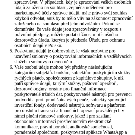
zpracovávat. V případech, kdy je zpracování vašich osobních
údajů založeno na souhlasu, zejména uděleném pro
marketingové účely správce údajů, máte právo svůj souhlas
kdykoli odvolat, aniž by to mělo vliv na zákonnost zpracování
založeného na souhlasu před jeho odvoláním. Pokud se
domníváte, že vaše údaje jsou zpracovávány v rozporu s
právními předpisy, můžete podat stížnost u příslušného
dozorového úřadu, kterým je předseda Úřadu pro ochranu
osobních údajů v Polsku.
Poskytnutí údajů je dobrovolné, je však nezbytné pro
uzavření smlouvy o poskytování informačních a vzdělávacích
služeb a smlouvy o demo účtu.
Vaše osobní údaje mohou být předány následujícím
kategoriím subjektů: bankám, subjektům poskytujícím služby
rychlých plateb, společnostem z kapitálové skupiny, k níž
patří správce údajů, kurýrní služby, poštovní operátoři,
dozorové orgány, orgány pro finanční informace,
poskytovatelé tržních dat, poskytovatelé nástrojů pro prevenci
podvodů a proti praní špinavých peněz, subjekty spravující
investiční fondy, dodavatelé nástrojů, softwaru a platforem
pro obsluhu transakcí a finančních operací prováděných v
rámci plnění rámcové smlouvy, jakož i pro zasílání
obchodních informací prostřednictvím elektronické
komunikace, právní poradci, auditorské společnosti,
poradenské společnosti, poskytovatel aplikace WhatsApp a