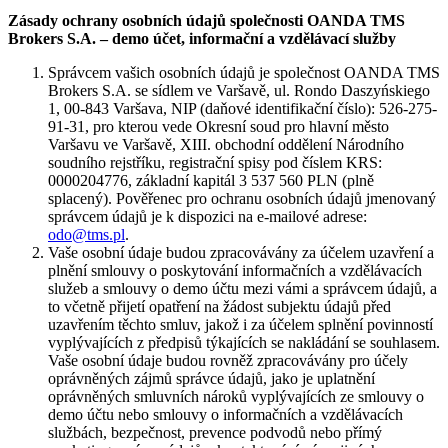
Zásady ochrany osobních údajů společnosti OANDA TMS
Brokers S.A. – demo účet, informační a vzdělávací služby
Správcem vašich osobních údajů je společnost OANDA TMS
Brokers S.A. se sídlem ve Varšavě, ul. Rondo Daszyńskiego
1, 00-843 Varšava, NIP (daňové identifikační číslo): 526-275-
91-31, pro kterou vede Okresní soud pro hlavní město
Varšavu ve Varšavě, XIII. obchodní oddělení Národního
soudního rejstříku, registrační spisy pod číslem KRS:
0000204776, základní kapitál 3 537 560 PLN (plně
splacený). Pověřenec pro ochranu osobních údajů jmenovaný
správcem údajů je k dispozici na e-mailové adrese:
odo@tms.pl
.
Vaše osobní údaje budou zpracovávány za účelem uzavření a
plnění smlouvy o poskytování informačních a vzdělávacích
služeb a smlouvy o demo účtu mezi vámi a správcem údajů, a
to včetně přijetí opatření na žádost subjektu údajů před
uzavřením těchto smluv, jakož i za účelem splnění povinností
vyplývajících z předpisů týkajících se nakládání se souhlasem.
Vaše osobní údaje budou rovněž zpracovávány pro účely
oprávněných zájmů správce údajů, jako je uplatnění
oprávněných smluvních nároků vyplývajících ze smlouvy o
demo účtu nebo smlouvy o informačních a vzdělávacích
službách, bezpečnost, prevence podvodů nebo přímý