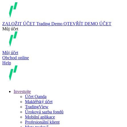
ZALOŽIT ÚČET
Trading
Demo
OTEVŘÍT DEMO ÚČET
Můj účet
Můj účet
Obchod online
Help
Investujte
Účet Oanda
Makléřský účet
TradingView
Úroková sazba fondů
Mobilní aplikace
Profesionální klient