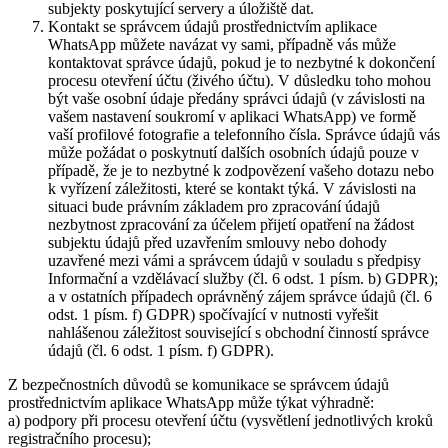
subjekty poskytující servery a úložiště dat.
Kontakt se správcem údajů prostřednictvím aplikace
WhatsApp můžete navázat vy sami, případně vás může
kontaktovat správce údajů, pokud je to nezbytné k dokončení
procesu otevření účtu (živého účtu). V důsledku toho mohou
být vaše osobní údaje předány správci údajů (v závislosti na
vašem nastavení soukromí v aplikaci WhatsApp) ve formě
vaší profilové fotografie a telefonního čísla. Správce údajů vás
může požádat o poskytnutí dalších osobních údajů pouze v
případě, že je to nezbytné k zodpovězení vašeho dotazu nebo
k vyřízení záležitosti, které se kontakt týká. V závislosti na
situaci bude právním základem pro zpracování údajů
nezbytnost zpracování za účelem přijetí opatření na žádost
subjektu údajů před uzavřením smlouvy nebo dohody
uzavřené mezi vámi a správcem údajů v souladu s předpisy
Informační a vzdělávací služby (čl. 6 odst. 1 písm. b) GDPR);
a v ostatních případech oprávněný zájem správce údajů (čl. 6
odst. 1 písm. f) GDPR) spočívající v nutnosti vyřešit
nahlášenou záležitost související s obchodní činností správce
údajů (čl. 6 odst. 1 písm. f) GDPR).
Z bezpečnostních důvodů se komunikace se správcem údajů
prostřednictvím aplikace WhatsApp může týkat výhradně:
a) podpory při procesu otevření účtu (vysvětlení jednotlivých kroků
registračního procesu);