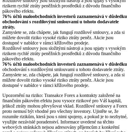
Rozdílové smlouvy jsou složitými nástroji a jsou spjaty s vysokým
rizikem rychlé ztráty peněžních prostředků z důvodu finančního
pákového efektu.
76% účtů maloobchodních investorů zaznamenává v důsledku
obchodování s rozdílovými smlouvami u tohoto dodavatele
ztráty.
Zamyslete se, zda chápete, jak fungují rozdílové smlouvy, a zda si
můžete dovolit riziko vysoké riziko ztráty peněz. Akcie jsou
dostupné v nabídce v rámci křížového prodeje.
Rozdílové smlouvy jsou složitými nástroji a jsou spjaty s vysokým
rizikem rychlé ztráty peněžních prostředků z důvodu finančního
pákového efektu.
76% účtů maloobchodních investorů zaznamenává v důsledku
obchodování s rozdílovými smlouvami u tohoto dodavatele ztráty.
Zamyslete se, zda chápete, jak fungují rozdílové smlouvy, a zda si
můžete dovolit riziko vysoké riziko ztráty peněz. Akcie jsou
dostupné v nabídce v rámci křížového prodeje.
Upozornění na riziko: Transakce Forex a kontrakty založené na
finančním pákovém efektu jsou vysoce rizikové pro Váš kapitál,
jelikož ztráty mohou převyšovat vklad. Rozdílové smlouvy a Forex
proto nemusí být vhodné pro všechny investory. Ujistěte se, že
rozumíte rizikům, která jsou s nimi spojeny, a pokud je to nezbytné,
využijte nezávislé poradenství. Informace uvedené na těchto
webových stránkách nejsou adresovány příjemcům z konkrétní