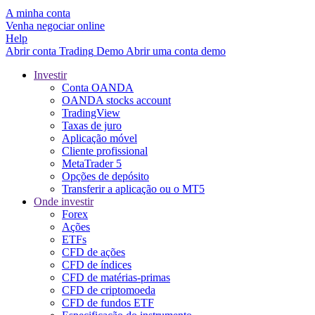
A minha conta
Venha negociar online
Help
Abrir conta
Trading
Demo
Abrir uma conta demo
Investir
Conta OANDA
OANDA stocks account
TradingView
Taxas de juro
Aplicação móvel
Cliente profissional
MetaTrader 5
Opções de depósito
Transferir a aplicação ou o MT5
Onde investir
Forex
Ações
ETFs
CFD de ações
CFD de índices
CFD de matérias-primas
CFD de criptomoeda
CFD de fundos ETF