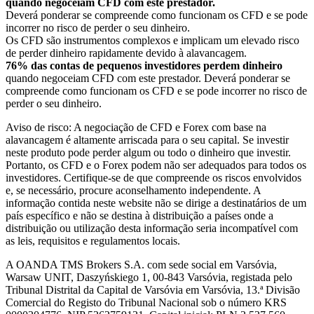
quando negoceiam CFD com este prestador.
Deverá ponderar se compreende como funcionam os CFD e se pode
incorrer no risco de perder o seu dinheiro.
Os CFD são instrumentos complexos e implicam um elevado risco
de perder dinheiro rapidamente devido à alavancagem.
76% das contas de pequenos investidores perdem dinheiro
quando negoceiam CFD com este prestador. Deverá ponderar se
compreende como funcionam os CFD e se pode incorrer no risco de
perder o seu dinheiro.
Aviso de risco: A negociação de CFD e Forex com base na
alavancagem é altamente arriscada para o seu capital. Se investir
neste produto pode perder algum ou todo o dinheiro que investir.
Portanto, os CFD e o Forex podem não ser adequados para todos os
investidores. Certifique-se de que compreende os riscos envolvidos
e, se necessário, procure aconselhamento independente. A
informação contida neste website não se dirige a destinatários de um
país específico e não se destina à distribuição a países onde a
distribuição ou utilização desta informação seria incompatível com
as leis, requisitos e regulamentos locais.
A OANDA TMS Brokers S.A. com sede social em Varsóvia,
Warsaw UNIT, Daszyńskiego 1, 00-843 Varsóvia, registada pelo
Tribunal Distrital da Capital de Varsóvia em Varsóvia, 13.ª Divisão
Comercial do Registo do Tribunal Nacional sob o número KRS