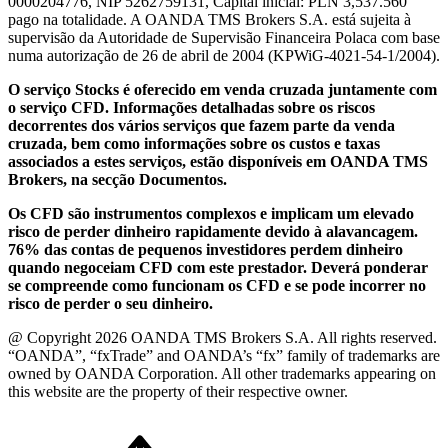
0000204776, NIP 5262759131, Capital inicial: PLN 3,537.560
pago na totalidade. A OANDA TMS Brokers S.A. está sujeita à
supervisão da Autoridade de Supervisão Financeira Polaca com base
numa autorização de 26 de abril de 2004 (KPWiG-4021-54-1/2004).
O serviço Stocks é oferecido em venda cruzada juntamente com
o serviço CFD. Informações detalhadas sobre os riscos
decorrentes dos vários serviços que fazem parte da venda
cruzada, bem como informações sobre os custos e taxas
associados a estes serviços, estão disponíveis em OANDA TMS
Brokers, na secção Documentos.
Os CFD são instrumentos complexos e implicam um elevado
risco de perder dinheiro rapidamente devido à alavancagem.
76% das contas de pequenos investidores perdem dinheiro
quando negoceiam CFD com este prestador. Deverá ponderar
se compreende como funcionam os CFD e se pode incorrer no
risco de perder o seu dinheiro.
@ Copyright 2026 OANDA TMS Brokers S.A. All rights reserved.
“OANDA”, “fxTrade” and OANDA’s “fx” family of trademarks are
owned by OANDA Corporation. All other trademarks appearing on
this website are the property of their respective owner.