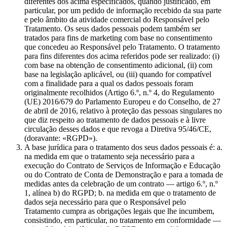
diferentes dos acima especificados, quando justificado, em
particular, por um pedido de informação recebido da sua parte
e pelo âmbito da atividade comercial do Responsável pelo
Tratamento. Os seus dados pessoais podem também ser
tratados para fins de marketing com base no consentimento
que concedeu ao Responsável pelo Tratamento. O tratamento
para fins diferentes dos acima referidos pode ser realizado: (i)
com base na obtenção de consentimento adicional, (ii) com
base na legislação aplicável, ou (iii) quando for compatível
com a finalidade para a qual os dados pessoais foram
originalmente recolhidos (Artigo 6.º, n.º 4, do Regulamento
(UE) 2016/679 do Parlamento Europeu e do Conselho, de 27
de abril de 2016, relativo à proteção das pessoas singulares no
que diz respeito ao tratamento de dados pessoais e à livre
circulação desses dados e que revoga a Diretiva 95/46/CE,
(doravante: «RGPD»).
A base jurídica para o tratamento dos seus dados pessoais é: a.
na medida em que o tratamento seja necessário para a
execução do Contrato de Serviços de Informação e Educação
ou do Contrato de Conta de Demonstração e para a tomada de
medidas antes da celebração de um contrato — artigo 6.º, n.º
1, alínea b) do RGPD; b. na medida em que o tratamento de
dados seja necessário para que o Responsável pelo
Tratamento cumpra as obrigações legais que lhe incumbem,
consistindo, em particular, no tratamento em conformidade —