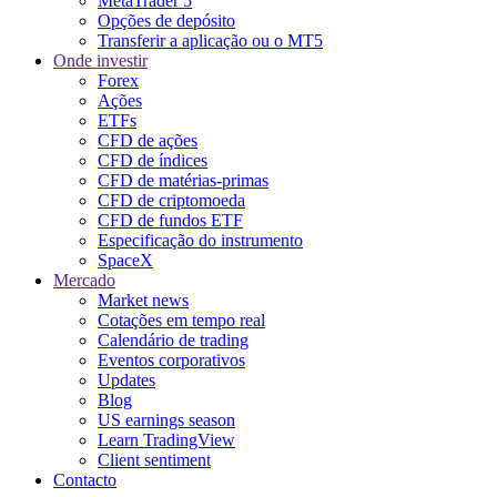
MetaTrader 5
Opções de depósito
Transferir a aplicação ou o MT5
Onde investir
Forex
Ações
ETFs
CFD de ações
CFD de índices
CFD de matérias-primas
CFD de criptomoeda
CFD de fundos ETF
Especificação do instrumento
SpaceX
Mercado
Market news
Cotações em tempo real
Calendário de trading
Eventos corporativos
Updates
Blog
US earnings season
Learn TradingView
Client sentiment
Contacto