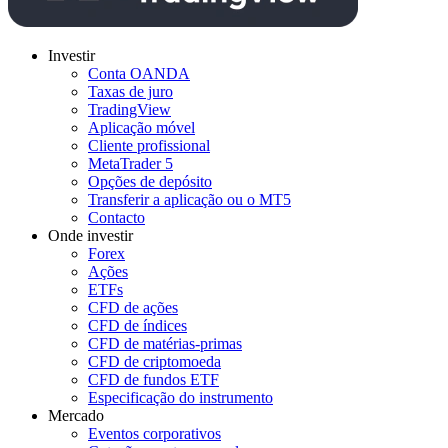
Investir
Conta OANDA
Taxas de juro
TradingView
Aplicação móvel
Cliente profissional
MetaTrader 5
Opções de depósito
Transferir a aplicação ou o MT5
Contacto
Onde investir
Forex
Ações
ETFs
CFD de ações
CFD de índices
CFD de matérias-primas
CFD de criptomoeda
CFD de fundos ETF
Especificação do instrumento
Mercado
Eventos corporativos