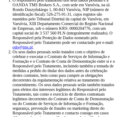
O responsável pelo tratamento dos seus dados pessoais é a
OANDA TMS Brokers S.A., com sede em Varsóvia, na ul.
Rondo Daszyńskiego 1, 00-843 Varsóvia, NIP (número de
identificação fiscal): 526-275-91-31, cujos registos são
mantidos pelo Tribunal Distrital da capital de Varsóvia, em
Varsóvia, XIII Departamento Comercial do Registo Nacional
de Empresas, sob o número KRS: 0000204776, com um
capital social de 3 537 560 PLN (integralmente realizado). O
Responsável pela Proteção de Dados nomeado pelo
Responsável pelo Tratamento pode ser contactado por e-mail:
odo@tms.pl
.
Os seus dados pessoais serão tratados com o objetivo de
celebrar e executar o Contrato de Serviços de Informação e
Formação e o Contrato de Conta de Demonstração entre si e o
Responsável pelo Tratamento, incluindo também a tomada de
medidas a pedido do titular dos dados antes da celebração
destes contratos, bem como para cumprir as obrigações
decorrentes da regulamentação relativa ao tratamento do
consentimento. Os seus dados pessoais serão também tratados
para efeitos dos interesses legítimos do Responsável pelo
Tratamento, tais como o exercício de direitos contratuais
legítimos decorrentes do Contrato de Conta de Demonstração
ou do Contrato de Serviços de Informação e Formação,
segurança, prevenção de fraudes ou marketing direto do
Responsável pelo Tratamento e contacto consigo em casos