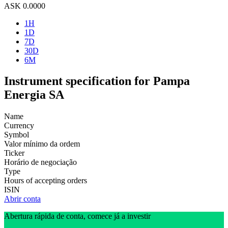
ASK
0.0000
1H
1D
7D
30D
6M
Instrument specification for Pampa
Energia SA
Name
Currency
Symbol
Valor mínimo da ordem
Ticker
Horário de negociação
Type
Hours of accepting orders
ISIN
Abrir conta
Abertura rápida de conta, comece já a investir