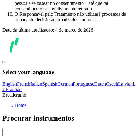
pessoais se basear no consentimento – até que tal
consentimento seja efetivamente retirado.
O Responsável pelo Tratamento não utilizará processos de
tomada de decisão automatizados contra si.
Data da última atualização: 4 de março de 2026.
Select your language
English
French
Italian
Spanish
German
Portuguese
Dutch
Czech
Latvian
L
Ukrainian
Breadcrumb
Home
Procurar instrumentos