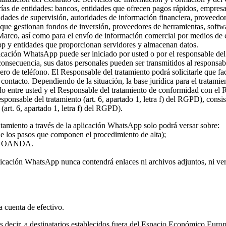
rías de entidades: bancos, entidades que ofrecen pagos rápidos, empresa
ridades de supervisión, autoridades de información financiera, proveed
s que gestionan fondos de inversión, proveedores de herramientas, softw
 Marco, así como para el envío de información comercial por medios de c
pp y entidades que proporcionan servidores y almacenan datos.
plicación WhatsApp puede ser iniciado por usted o por el responsable del
 consecuencia, sus datos personales pueden ser transmitidos al responsa
ro de teléfono. El Responsable del tratamiento podrá solicitarle que fa
l contacto. Dependiendo de la situación, la base jurídica para el tratami
rdo entre usted y el Responsable del tratamiento de conformidad con el
 responsable del tratamiento (art. 6, apartado 1, letra f) del RGPD), con
(art. 6, apartado 1, letra f) del RGPD).
atamiento a través de la aplicación WhatsApp solo podrá versar sobre:
 de los pasos que componen el procedimiento de alta);
o de OANDA.
licación WhatsApp nunca contendrá enlaces ni archivos adjuntos, ni vers
la cuenta de efectivo.
 es decir, a destinatarios establecidos fuera del Espacio Económico Eur