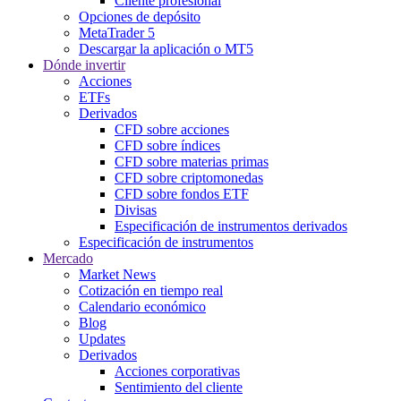
Cliente profesional
Opciones de depósito
MetaTrader 5
Descargar la aplicación o MT5
Dónde invertir
Acciones
ETFs
Derivados
CFD sobre acciones
CFD sobre índices
CFD sobre materias primas
CFD sobre criptomonedas
CFD sobre fondos ETF
Divisas
Especificación de instrumentos derivados
Especificación de instrumentos
Mercado
Market News
Cotización en tiempo real
Calendario económico
Blog
Updates
Derivados
Acciones corporativas
Sentimiento del cliente