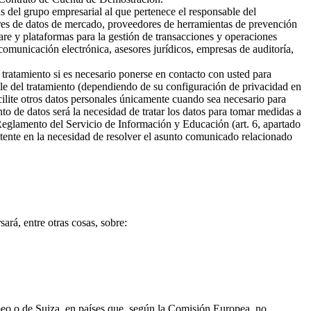
s del grupo empresarial al que pertenece el responsable del
ores de datos de mercado, proveedores de herramientas de prevención
are y plataformas para la gestión de transacciones y operaciones
omunicación electrónica, asesores jurídicos, empresas de auditoría,
 tratamiento si es necesario ponerse en contacto con usted para
ble del tratamiento (dependiendo de su configuración de privacidad en
cilite otros datos personales únicamente cuando sea necesario para
ento de datos será la necesidad de tratar los datos para tomar medidas a
 Reglamento del Servicio de Información y Educación (art. 6, apartado
sistente en la necesidad de resolver el asunto comunicado relacionado
ará, entre otras cosas, sobre:
opeo o de Suiza, en países que, según la Comisión Europea, no