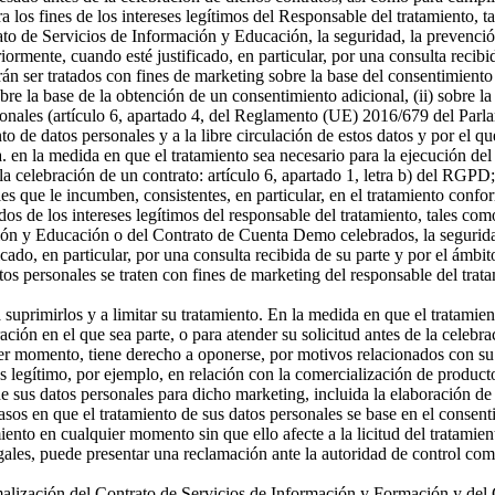
a los fines de los intereses legítimos del Responsable del tratamiento, t
o de Servicios de Información y Educación, la seguridad, la prevención
riormente, cuando esté justificado, en particular, por una consulta recibi
án ser tratados con fines de marketing sobre la base del consentimiento
sobre la base de la obtención de un consentimiento adicional, (ii) sobre la
rsonales (artículo 6, apartado 4, del Reglamento (UE) 2016/679 del Parl
ento de datos personales y a la libre circulación de estos datos y por e
 a. en la medida en que el tratamiento sea necesario para la ejecución 
celebración de un contrato: artículo 6, apartado 1, letra b) del RGPD; 
s que le incumben, consistentes, en particular, en el tratamiento confor
os de los intereses legítimos del responsable del tratamiento, tales como 
ón y Educación o del Contrato de Cuenta Demo celebrados, la seguridad,
icado, en particular, por una consulta recibida de su parte y por el ámbi
tos personales se traten con fines de marketing del responsable del tra
a suprimirlos y a limitar su tratamiento. En la medida en que el tratamie
n en el que sea parte, o para atender su solicitud antes de la celebrac
er momento, tiene derecho a oponerse, por motivos relacionados con su si
és legítimo, por ejemplo, en relación con la comercialización de producto
 sus datos personales para dicho marketing, incluida la elaboración de p
asos en que el tratamiento de sus datos personales se base en el consenti
miento en cualquier momento sin que ello afecte a la licitud del tratamie
egales, puede presentar una reclamación ante la autoridad de control com
ormalización del Contrato de Servicios de Información y Formación y d