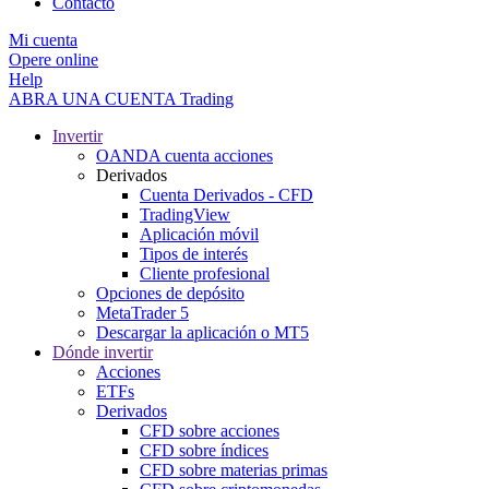
Contacto
Mi cuenta
Opere online
Help
ABRA UNA CUENTA
Trading
Invertir
OANDA cuenta acciones
Derivados
Cuenta Derivados - CFD
TradingView
Aplicación móvil
Tipos de interés
Cliente profesional
Opciones de depósito
MetaTrader 5
Descargar la aplicación o MT5
Dónde invertir
Acciones
ETFs
Derivados
CFD sobre acciones
CFD sobre índices
CFD sobre materias primas