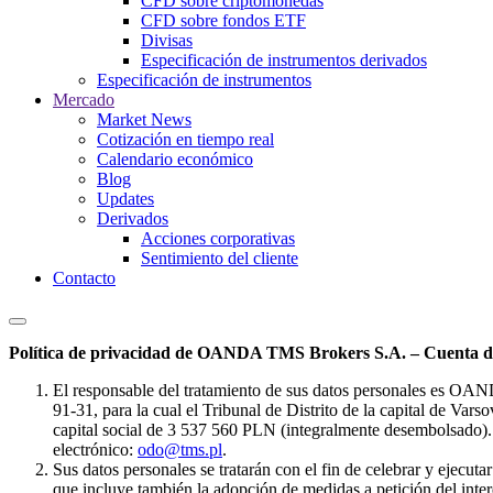
CFD sobre criptomonedas
CFD sobre fondos ETF
Divisas
Especificación de instrumentos derivados
Especificación de instrumentos
Mercado
Market News
Cotización en tiempo real
Calendario económico
Blog
Updates
Derivados
Acciones corporativas
Sentimiento del cliente
Contacto
Política de privacidad de OANDA TMS Brokers S.A. – Cuenta de
El responsable del tratamiento de sus datos personales es OA
91-31, para la cual el Tribunal de Distrito de la capital de Va
capital social de 3 537 560 PLN (integralmente desembolsado). 
electrónico:
odo@tms.pl
.
Sus datos personales se tratarán con el fin de celebrar y ejecut
que incluye también la adopción de medidas a petición del intere