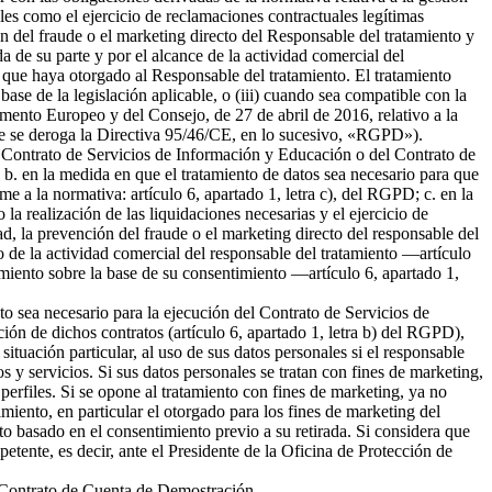
ales como el ejercicio de reclamaciones contractuales legítimas
 del fraude o el marketing directo del Responsable del tratamiento y
da de su parte y por el alcance de la actividad comercial del
 que haya otorgado al Responsable del tratamiento. El tratamiento
 base de la legislación aplicable, o (iii) cuando sea compatible con la
amento Europeo y del Consejo, de 27 de abril de 2016, relativo a la
l que se deroga la Directiva 95/46/CE, en lo sucesivo, «RGPD»).
del Contrato de Servicios de Información y Educación o del Contrato de
b. en la medida en que el tratamiento de datos sea necesario para que
me a la normativa: artículo 6, apartado 1, letra c), del RGPD; c. en la
la realización de las liquidaciones necesarias y el ejercicio de
 la prevención del fraude o el marketing directo del responsable del
to de la actividad comercial del responsable del tratamiento —artículo
tamiento sobre la base de su consentimiento —artículo 6, apartado 1,
nto sea necesario para la ejecución del Contrato de Servicios de
ión de dichos contratos (artículo 6, apartado 1, letra b) del RGPD),
tuación particular, al uso de sus datos personales si el responsable
s y servicios. Si sus datos personales se tratan con fines de marketing,
erfiles. Si se opone al tratamiento con fines de marketing, ya no
miento, en particular el otorgado para los fines de marketing del
nto basado en el consentimiento previo a su retirada. Si considera que
petente, es decir, ante el Presidente de la Oficina de Protección de
el Contrato de Cuenta de Demostración.