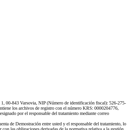
, 00-843 Varsovia, NIP (Número de identificación fiscal): 526-275-
, mantiene los archivos de registro con el número KRS: 0000204776,
esignado por el responsable del tratamiento mediante correo
uenta de Demostración entre usted y el responsable del tratamiento, lo
 con las obligaciones derivadas de la normativa relativa a la gestión