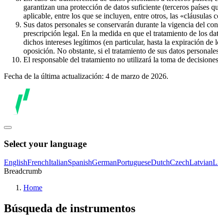
garantizan una protección de datos suficiente (terceros países q
aplicable, entre los que se incluyen, entre otros, las «cláusulas
Sus datos personales se conservarán durante la vigencia del con
prescripción legal. En la medida en que el tratamiento de los dat
dichos intereses legítimos (en particular, hasta la expiración de
oposición. No obstante, si el tratamiento de sus datos personal
El responsable del tratamiento no utilizará la toma de decision
Fecha de la última actualización: 4 de marzo de 2026.
Select your language
English
French
Italian
Spanish
German
Portuguese
Dutch
Czech
Latvian
L
Breadcrumb
Home
Búsqueda de instrumentos