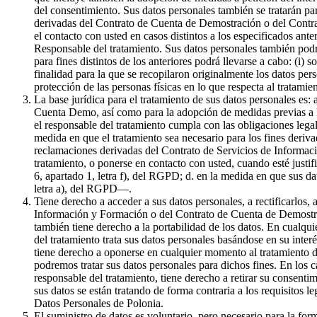
del consentimiento. Sus datos personales también se tratarán par
derivadas del Contrato de Cuenta de Demostración o del Contrat
el contacto con usted en casos distintos a los especificados ante
Responsable del tratamiento. Sus datos personales también podr
para fines distintos de los anteriores podrá llevarse a cabo: (i) 
finalidad para la que se recopilaron originalmente los datos pe
protección de las personas físicas en lo que respecta al tratami
La base jurídica para el tratamiento de sus datos personales es:
Cuenta Demo, así como para la adopción de medidas previas a la 
el responsable del tratamiento cumpla con las obligaciones legale
medida en que el tratamiento sea necesario para los fines derivad
reclamaciones derivadas del Contrato de Servicios de Informaci
tratamiento, o ponerse en contacto con usted, cuando esté justif
6, apartado 1, letra f), del RGPD; d. en la medida en que sus da
letra a), del RGPD—.
Tiene derecho a acceder a sus datos personales, a rectificarlos, 
Información y Formación o del Contrato de Cuenta de Demostració
también tiene derecho a la portabilidad de los datos. En cualqui
del tratamiento trata sus datos personales basándose en su inter
tiene derecho a oponerse en cualquier momento al tratamiento de
podremos tratar sus datos personales para dichos fines. En los c
responsable del tratamiento, tiene derecho a retirar su consenti
sus datos se están tratando de forma contraria a los requisitos l
Datos Personales de Polonia.
El suministro de datos es voluntario, pero necesario para la f