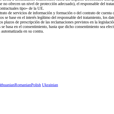
ue no ofrecen un nivel de protección adecuado), el responsable del trat
 contractuales tipo» de la UE.
trato de servicios de información y formación o del contrato de cuenta d
os se base en el interés legítimo del responsable del tratamiento, los da
 los plazos de prescripción de las reclamaciones previstos en la legislac
es se basa en el consentimiento, hasta que dicho consentimiento sea efec
es automatizada en su contra.
ithuanian
Romanian
Polish
Ukrainian