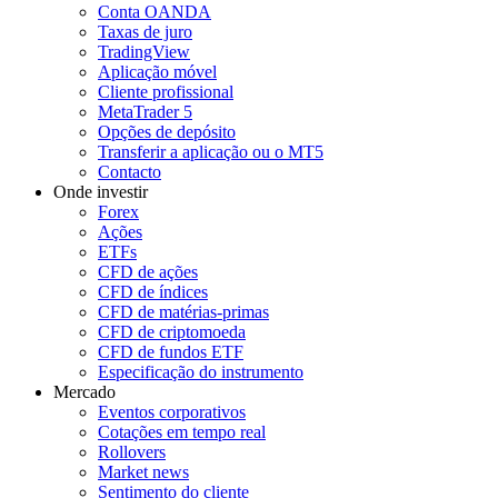
Conta OANDA
Taxas de juro
TradingView
Aplicação móvel
Cliente profissional
MetaTrader 5
Opções de depósito
Transferir a aplicação ou o MT5
Contacto
Onde investir
Forex
Ações
ETFs
CFD de ações
CFD de índices
CFD de matérias-primas
CFD de criptomoeda
CFD de fundos ETF
Especificação do instrumento
Mercado
Eventos corporativos
Cotações em tempo real
Rollovers
Market news
Sentimento do cliente