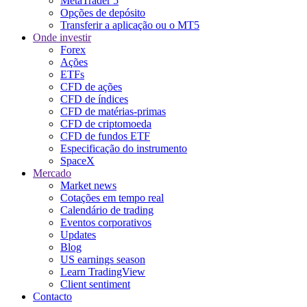
MetaTrader 5
Opções de depósito
Transferir a aplicação ou o MT5
Onde investir
Forex
Ações
ETFs
CFD de ações
CFD de índices
CFD de matérias-primas
CFD de criptomoeda
CFD de fundos ETF
Especificação do instrumento
SpaceX
Mercado
Market news
Cotações em tempo real
Calendário de trading
Eventos corporativos
Updates
Blog
US earnings season
Learn TradingView
Client sentiment
Contacto