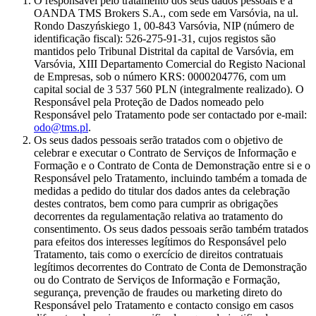
O responsável pelo tratamento dos seus dados pessoais é a
OANDA TMS Brokers S.A., com sede em Varsóvia, na ul.
Rondo Daszyńskiego 1, 00-843 Varsóvia, NIP (número de
identificação fiscal): 526-275-91-31, cujos registos são
mantidos pelo Tribunal Distrital da capital de Varsóvia, em
Varsóvia, XIII Departamento Comercial do Registo Nacional
de Empresas, sob o número KRS: 0000204776, com um
capital social de 3 537 560 PLN (integralmente realizado). O
Responsável pela Proteção de Dados nomeado pelo
Responsável pelo Tratamento pode ser contactado por e-mail:
odo@tms.pl
.
Os seus dados pessoais serão tratados com o objetivo de
celebrar e executar o Contrato de Serviços de Informação e
Formação e o Contrato de Conta de Demonstração entre si e o
Responsável pelo Tratamento, incluindo também a tomada de
medidas a pedido do titular dos dados antes da celebração
destes contratos, bem como para cumprir as obrigações
decorrentes da regulamentação relativa ao tratamento do
consentimento. Os seus dados pessoais serão também tratados
para efeitos dos interesses legítimos do Responsável pelo
Tratamento, tais como o exercício de direitos contratuais
legítimos decorrentes do Contrato de Conta de Demonstração
ou do Contrato de Serviços de Informação e Formação,
segurança, prevenção de fraudes ou marketing direto do
Responsável pelo Tratamento e contacto consigo em casos