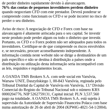
de perder dinheiro rapidamente devido à alavancagem.
76% das contas de pequenos investidores perdem dinheiro
quando negoceiam CFD com este prestador. Deverá ponderar se
compreende como funcionam os CFD e se pode incorrer no risco de
perder o seu dinheiro.
Aviso de risco: A negociação de CFD e Forex com base na
alavancagem é altamente arriscada para o seu capital. Se investir
neste produto pode perder algum ou todo o dinheiro que investir.
Portanto, os CFD e o Forex podem não ser adequados para todos os
investidores. Certifique-se de que compreende os riscos envolvidos
e, se necessário, procure aconselhamento independente. A
informação contida neste website não se dirige a destinatários de um
país específico e não se destina à distribuição a países onde a
distribuição ou utilização desta informação seria incompatível com
as leis, requisitos e regulamentos locais.
A OANDA TMS Brokers S.A. com sede social em Varsóvia,
Warsaw UNIT, Daszyńskiego 1, 00-843 Varsóvia, registada pelo
Tribunal Distrital da Capital de Varsóvia em Varsóvia, 13.ª Divisão
Comercial do Registo do Tribunal Nacional sob o número KRS
0000204776, NIP 5262759131, Capital inicial: PLN 3,537.560
pago na totalidade. A OANDA TMS Brokers S.A. está sujeita à
supervisão da Autoridade de Supervisão Financeira Polaca com base
numa autorização de 26 de abril de 2004 (KPWiG-4021-54-1/2004).