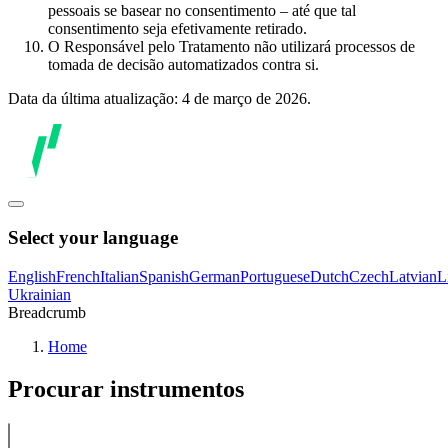
pessoais se basear no consentimento – até que tal
consentimento seja efetivamente retirado.
O Responsável pelo Tratamento não utilizará processos de
tomada de decisão automatizados contra si.
Data da última atualização: 4 de março de 2026.
Select your language
English
French
Italian
Spanish
German
Portuguese
Dutch
Czech
Latvian
L
Ukrainian
Breadcrumb
Home
Procurar instrumentos