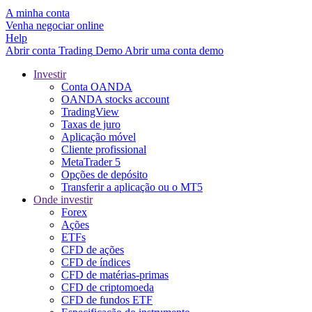
A minha conta
Venha negociar online
Help
Abrir conta
Trading
Demo
Abrir uma conta demo
Investir
Conta OANDA
OANDA stocks account
TradingView
Taxas de juro
Aplicação móvel
Cliente profissional
MetaTrader 5
Opções de depósito
Transferir a aplicação ou o MT5
Onde investir
Forex
Ações
ETFs
CFD de ações
CFD de índices
CFD de matérias-primas
CFD de criptomoeda
CFD de fundos ETF