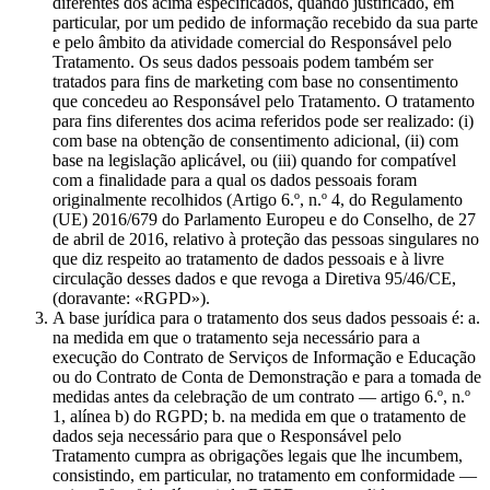
diferentes dos acima especificados, quando justificado, em
particular, por um pedido de informação recebido da sua parte
e pelo âmbito da atividade comercial do Responsável pelo
Tratamento. Os seus dados pessoais podem também ser
tratados para fins de marketing com base no consentimento
que concedeu ao Responsável pelo Tratamento. O tratamento
para fins diferentes dos acima referidos pode ser realizado: (i)
com base na obtenção de consentimento adicional, (ii) com
base na legislação aplicável, ou (iii) quando for compatível
com a finalidade para a qual os dados pessoais foram
originalmente recolhidos (Artigo 6.º, n.º 4, do Regulamento
(UE) 2016/679 do Parlamento Europeu e do Conselho, de 27
de abril de 2016, relativo à proteção das pessoas singulares no
que diz respeito ao tratamento de dados pessoais e à livre
circulação desses dados e que revoga a Diretiva 95/46/CE,
(doravante: «RGPD»).
A base jurídica para o tratamento dos seus dados pessoais é: a.
na medida em que o tratamento seja necessário para a
execução do Contrato de Serviços de Informação e Educação
ou do Contrato de Conta de Demonstração e para a tomada de
medidas antes da celebração de um contrato — artigo 6.º, n.º
1, alínea b) do RGPD; b. na medida em que o tratamento de
dados seja necessário para que o Responsável pelo
Tratamento cumpra as obrigações legais que lhe incumbem,
consistindo, em particular, no tratamento em conformidade —