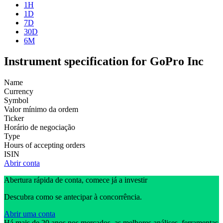
1H
1D
7D
30D
6M
Instrument specification for GoPro Inc
Name
Currency
Symbol
Valor mínimo da ordem
Ticker
Horário de negociação
Type
Hours of accepting orders
ISIN
Abrir conta
Abertura rápida de conta, comece já a investir
Descubra como se antecipar à concorrência.
Abrir uma conta
Há mais de 20 anos nos mercados, as melhores análises, ferramentas