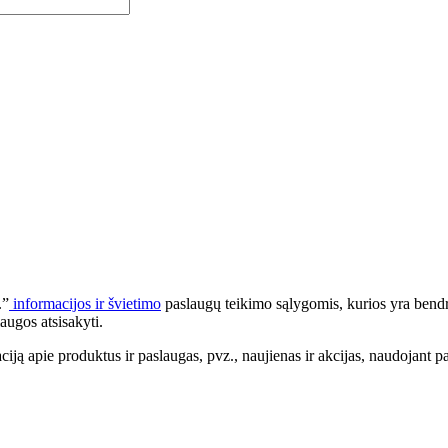
.”
informacijos ir švietimo
paslaugų teikimo sąlygomis, kurios yra bendr
augos atsisakyti.
apie produktus ir paslaugas, pvz., naujienas ir akcijas, naudojant pa