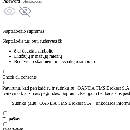
Password
Slaptažodžio stiprumas:
Slaptažodis turi būti sudarytas iš:
8 ar daugiau simbolių
Didžiųjų ir mažųjų raidžių
Bent vieno skaitmenų ir specialiojo simbolio
Check all consents
Patvirtinu, kad perskaičiau ir sutinku su „OANDA TMS Brokers S.A
tvarkymo klausimais pagrindas. Suprantu, kad galiu bet kada šios pasl
Sutinku gauti „OANDA TMS Brokers S.A.” rinkodaros informaciją 
El. paštas
SMS/MMS