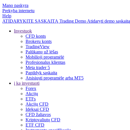
Mano paskyra
Prekyba internetu
Help
ATIDARYKITE SĄSKAITĄ
Trading
Demo
Atidaryti demo sąskaitą
Investuok
CFD konts
Brokeru konts
TradingView
Palūkanų už lėšas
Mobilioji programėlė
Profesionalus klientas
Meta trader 5
Papildyk sąskaitą
Atsisiųsti programėlę arba MT5
į ką investuoti
Forex
Akcijų
ETFs
Akcijų CFD
Ideksai CFD
CFD žaliavos
Kriptovaliutų CFD
ETF CFD