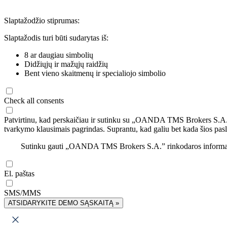
Slaptažodžio stiprumas:
Slaptažodis turi būti sudarytas iš:
8 ar daugiau simbolių
Didžiųjų ir mažųjų raidžių
Bent vieno skaitmenų ir specialiojo simbolio
Check all consents
Patvirtinu, kad perskaičiau ir sutinku su „OANDA TMS Brokers S.A
tvarkymo klausimais pagrindas. Suprantu, kad galiu bet kada šios pasl
Sutinku gauti „OANDA TMS Brokers S.A.” rinkodaros informaciją 
El. paštas
SMS/MMS
ATSIDARYKITE DEMO SĄSKAITĄ »