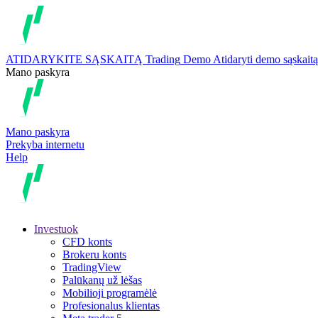
ATIDARYKITE SĄSKAITĄ
Trading
Demo
Atidaryti demo sąskaitą
Mano paskyra
Mano paskyra
Prekyba internetu
Help
Investuok
CFD konts
Brokeru konts
TradingView
Palūkanų už lėšas
Mobilioji programėlė
Profesionalus klientas