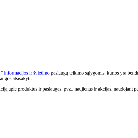
.”
informacijos ir švietimo
paslaugų teikimo sąlygomis, kurios yra bendr
augos atsisakyti.
apie produktus ir paslaugas, pvz., naujienas ir akcijas, naudojant pa