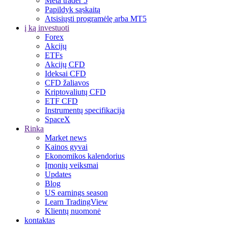
Meta trader 5
Papildyk sąskaitą
Atsisiųsti programėlę arba MT5
į ką investuoti
Forex
Akcijų
ETFs
Akcijų CFD
Ideksai CFD
CFD žaliavos
Kriptovaliutų CFD
ETF CFD
Instrumentų specifikacija
SpaceX
Rinka
Market news
Kainos gyvai
Ekonomikos kalendorius
Įmonių veiksmai
Updates
Blog
US earnings season
Learn TradingView
Klientų nuomonė
kontaktas