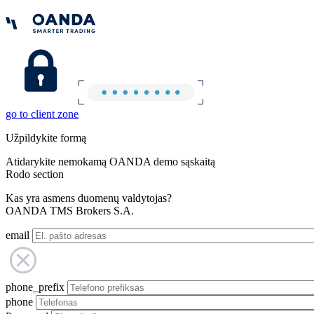
go to client zone
Užpildykite formą
Atidarykite nemokamą OANDA demo sąskaitą
Rodo section
Kas yra asmens duomenų valdytojas?
OANDA TMS Brokers S.A.
email
phone_prefix
phone