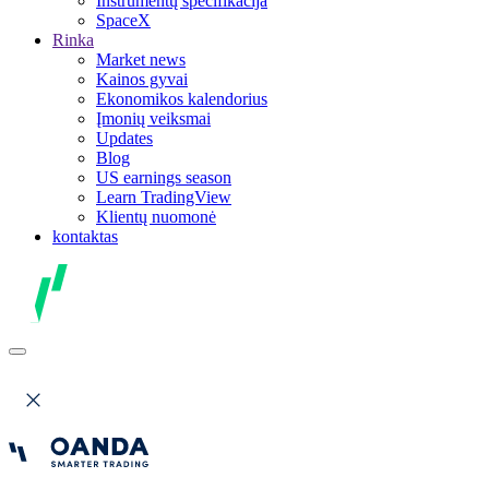
Instrumentų specifikacija
SpaceX
Rinka
Market news
Kainos gyvai
Ekonomikos kalendorius
Įmonių veiksmai
Updates
Blog
US earnings season
Learn TradingView
Klientų nuomonė
kontaktas