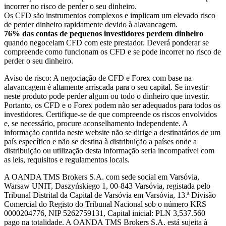
incorrer no risco de perder o seu dinheiro.
Os CFD são instrumentos complexos e implicam um elevado risco
de perder dinheiro rapidamente devido à alavancagem.
76% das contas de pequenos investidores perdem dinheiro
quando negoceiam CFD com este prestador. Deverá ponderar se
compreende como funcionam os CFD e se pode incorrer no risco de
perder o seu dinheiro.
Aviso de risco: A negociação de CFD e Forex com base na
alavancagem é altamente arriscada para o seu capital. Se investir
neste produto pode perder algum ou todo o dinheiro que investir.
Portanto, os CFD e o Forex podem não ser adequados para todos os
investidores. Certifique-se de que compreende os riscos envolvidos
e, se necessário, procure aconselhamento independente. A
informação contida neste website não se dirige a destinatários de um
país específico e não se destina à distribuição a países onde a
distribuição ou utilização desta informação seria incompatível com
as leis, requisitos e regulamentos locais.
A OANDA TMS Brokers S.A. com sede social em Varsóvia,
Warsaw UNIT, Daszyńskiego 1, 00-843 Varsóvia, registada pelo
Tribunal Distrital da Capital de Varsóvia em Varsóvia, 13.ª Divisão
Comercial do Registo do Tribunal Nacional sob o número KRS
0000204776, NIP 5262759131, Capital inicial: PLN 3,537.560
pago na totalidade. A OANDA TMS Brokers S.A. está sujeita à