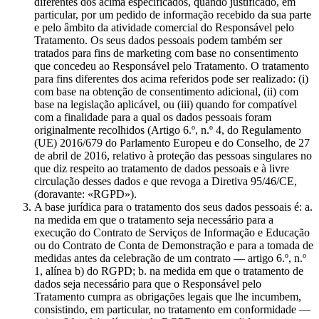
diferentes dos acima especificados, quando justificado, em
particular, por um pedido de informação recebido da sua parte
e pelo âmbito da atividade comercial do Responsável pelo
Tratamento. Os seus dados pessoais podem também ser
tratados para fins de marketing com base no consentimento
que concedeu ao Responsável pelo Tratamento. O tratamento
para fins diferentes dos acima referidos pode ser realizado: (i)
com base na obtenção de consentimento adicional, (ii) com
base na legislação aplicável, ou (iii) quando for compatível
com a finalidade para a qual os dados pessoais foram
originalmente recolhidos (Artigo 6.º, n.º 4, do Regulamento
(UE) 2016/679 do Parlamento Europeu e do Conselho, de 27
de abril de 2016, relativo à proteção das pessoas singulares no
que diz respeito ao tratamento de dados pessoais e à livre
circulação desses dados e que revoga a Diretiva 95/46/CE,
(doravante: «RGPD»).
A base jurídica para o tratamento dos seus dados pessoais é: a.
na medida em que o tratamento seja necessário para a
execução do Contrato de Serviços de Informação e Educação
ou do Contrato de Conta de Demonstração e para a tomada de
medidas antes da celebração de um contrato — artigo 6.º, n.º
1, alínea b) do RGPD; b. na medida em que o tratamento de
dados seja necessário para que o Responsável pelo
Tratamento cumpra as obrigações legais que lhe incumbem,
consistindo, em particular, no tratamento em conformidade —