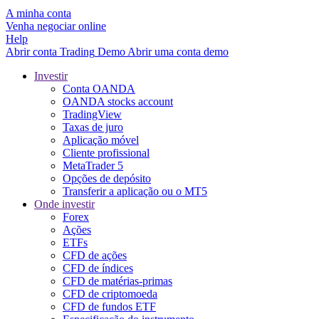
A minha conta
Venha negociar online
Help
Abrir conta
Trading
Demo
Abrir uma conta demo
Investir
Conta OANDA
OANDA stocks account
TradingView
Taxas de juro
Aplicação móvel
Cliente profissional
MetaTrader 5
Opções de depósito
Transferir a aplicação ou o MT5
Onde investir
Forex
Ações
ETFs
CFD de ações
CFD de índices
CFD de matérias-primas
CFD de criptomoeda
CFD de fundos ETF