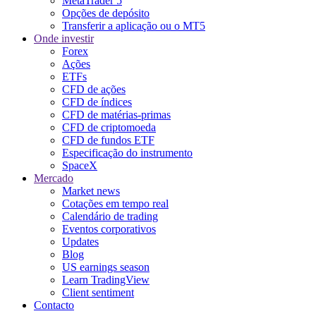
MetaTrader 5
Opções de depósito
Transferir a aplicação ou o MT5
Onde investir
Forex
Ações
ETFs
CFD de ações
CFD de índices
CFD de matérias-primas
CFD de criptomoeda
CFD de fundos ETF
Especificação do instrumento
SpaceX
Mercado
Market news
Cotações em tempo real
Calendário de trading
Eventos corporativos
Updates
Blog
US earnings season
Learn TradingView
Client sentiment
Contacto