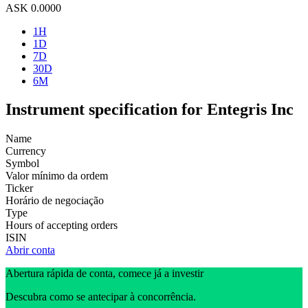
ASK
0.0000
1H
1D
7D
30D
6M
Instrument specification for Entegris Inc
Name
Currency
Symbol
Valor mínimo da ordem
Ticker
Horário de negociação
Type
Hours of accepting orders
ISIN
Abrir conta
Abertura rápida de conta, comece já a investir
Descubra como se antecipar à concorrência.