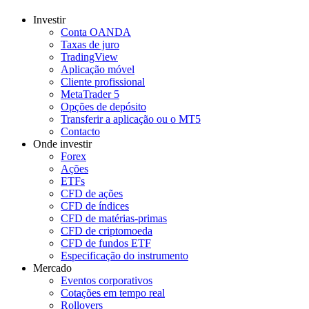
Investir
Conta OANDA
Taxas de juro
TradingView
Aplicação móvel
Cliente profissional
MetaTrader 5
Opções de depósito
Transferir a aplicação ou o MT5
Contacto
Onde investir
Forex
Ações
ETFs
CFD de ações
CFD de índices
CFD de matérias-primas
CFD de criptomoeda
CFD de fundos ETF
Especificação do instrumento
Mercado
Eventos corporativos
Cotações em tempo real
Rollovers