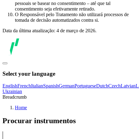
pessoais se basear no consentimento – até que tal
consentimento seja efetivamente retirado.
O Responsável pelo Tratamento não utilizará processos de
tomada de decisão automatizados contra si.
Data da última atualização: 4 de março de 2026.
Select your language
English
French
Italian
Spanish
German
Portuguese
Dutch
Czech
Latvian
L
Ukrainian
Breadcrumb
Home
Procurar instrumentos