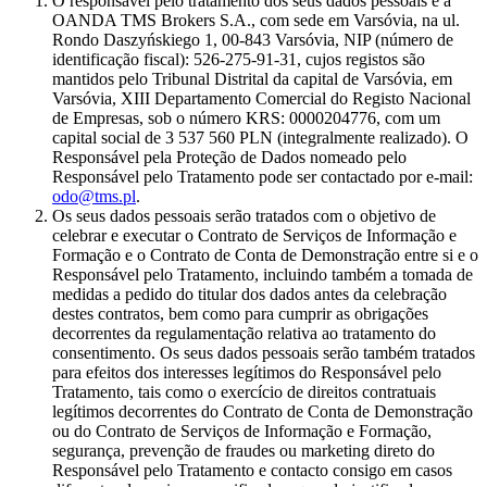
O responsável pelo tratamento dos seus dados pessoais é a
OANDA TMS Brokers S.A., com sede em Varsóvia, na ul.
Rondo Daszyńskiego 1, 00-843 Varsóvia, NIP (número de
identificação fiscal): 526-275-91-31, cujos registos são
mantidos pelo Tribunal Distrital da capital de Varsóvia, em
Varsóvia, XIII Departamento Comercial do Registo Nacional
de Empresas, sob o número KRS: 0000204776, com um
capital social de 3 537 560 PLN (integralmente realizado). O
Responsável pela Proteção de Dados nomeado pelo
Responsável pelo Tratamento pode ser contactado por e-mail:
odo@tms.pl
.
Os seus dados pessoais serão tratados com o objetivo de
celebrar e executar o Contrato de Serviços de Informação e
Formação e o Contrato de Conta de Demonstração entre si e o
Responsável pelo Tratamento, incluindo também a tomada de
medidas a pedido do titular dos dados antes da celebração
destes contratos, bem como para cumprir as obrigações
decorrentes da regulamentação relativa ao tratamento do
consentimento. Os seus dados pessoais serão também tratados
para efeitos dos interesses legítimos do Responsável pelo
Tratamento, tais como o exercício de direitos contratuais
legítimos decorrentes do Contrato de Conta de Demonstração
ou do Contrato de Serviços de Informação e Formação,
segurança, prevenção de fraudes ou marketing direto do
Responsável pelo Tratamento e contacto consigo em casos