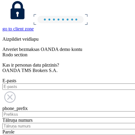
go to client zone
Aizpildiet veidlapu
Atveriet bezmaksas OANDA demo kontu
Rodo section
Kas ir personas datu pārzinis?
OANDA TMS Brokers S.A.
E-pasts
phone_prefix
Tālruņa numurs
Parole