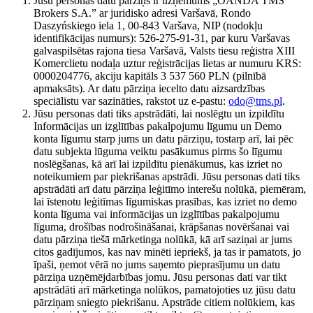
Jūsu personas datu pārziņš ir uzņēmums „OANDA TMS
Brokers S.A.” ar juridisko adresi Varšavā, Rondo
Daszyńskiego iela 1, 00-843 Varšava, NIP (nodokļu
identifikācijas numurs): 526-275-91-31, par kuru Varšavas
galvaspilsētas rajona tiesa Varšavā, Valsts tiesu reģistra XIII
Komerclietu nodaļa uztur reģistrācijas lietas ar numuru KRS:
0000204776, akciju kapitāls 3 537 560 PLN (pilnībā
apmaksāts). Ar datu pārziņa iecelto datu aizsardzības
speciālistu var sazināties, rakstot uz e-pastu:
odo@tms.pl
.
Jūsu personas dati tiks apstrādāti, lai noslēgtu un izpildītu
Informācijas un izglītības pakalpojumu līgumu un Demo
konta līgumu starp jums un datu pārziņu, tostarp arī, lai pēc
datu subjekta lūguma veiktu pasākumus pirms šo līgumu
noslēgšanas, kā arī lai izpildītu pienākumus, kas izriet no
noteikumiem par piekrišanas apstrādi. Jūsu personas dati tiks
apstrādāti arī datu pārziņa leģitīmo interešu nolūkā, piemēram,
lai īstenotu leģitīmas līgumiskas prasības, kas izriet no demo
konta līguma vai informācijas un izglītības pakalpojumu
līguma, drošības nodrošināšanai, krāpšanas novēršanai vai
datu pārziņa tiešā mārketinga nolūkā, kā arī saziņai ar jums
citos gadījumos, kas nav minēti iepriekš, ja tas ir pamatots, jo
īpaši, ņemot vērā no jums saņemto pieprasījumu un datu
pārziņa uzņēmējdarbības jomu. Jūsu personas dati var tikt
apstrādāti arī mārketinga nolūkos, pamatojoties uz jūsu datu
pārziņam sniegto piekrišanu. Apstrāde citiem nolūkiem, kas