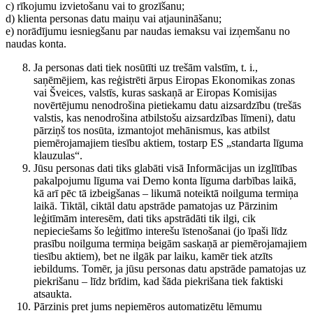
c) rīkojumu izvietošanu vai to grozīšanu;
d) klienta personas datu maiņu vai atjaunināšanu;
e) norādījumu iesniegšanu par naudas iemaksu vai izņemšanu no
naudas konta.
Ja personas dati tiek nosūtīti uz trešām valstīm, t. i.,
saņēmējiem, kas reģistrēti ārpus Eiropas Ekonomikas zonas
vai Šveices, valstīs, kuras saskaņā ar Eiropas Komisijas
novērtējumu nenodrošina pietiekamu datu aizsardzību (trešās
valstis, kas nenodrošina atbilstošu aizsardzības līmeni), datu
pārziņš tos nosūta, izmantojot mehānismus, kas atbilst
piemērojamajiem tiesību aktiem, tostarp ES „standarta līguma
klauzulas“.
Jūsu personas dati tiks glabāti visā Informācijas un izglītības
pakalpojumu līguma vai Demo konta līguma darbības laikā,
kā arī pēc tā izbeigšanas – likumā noteiktā noilguma termiņa
laikā. Tiktāl, ciktāl datu apstrāde pamatojas uz Pārzinim
leģitīmām interesēm, dati tiks apstrādāti tik ilgi, cik
nepieciešams šo leģitīmo interešu īstenošanai (jo īpaši līdz
prasību noilguma termiņa beigām saskaņā ar piemērojamajiem
tiesību aktiem), bet ne ilgāk par laiku, kamēr tiek atzīts
iebildums. Tomēr, ja jūsu personas datu apstrāde pamatojas uz
piekrišanu – līdz brīdim, kad šāda piekrišana tiek faktiski
atsaukta.
Pārzinis pret jums nepiemēros automatizētu lēmumu