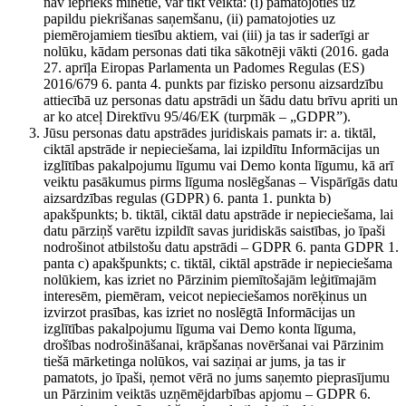
nav iepriekš minētie, var tikt veikta: (i) pamatojoties uz
papildu piekrišanas saņemšanu, (ii) pamatojoties uz
piemērojamiem tiesību aktiem, vai (iii) ja tas ir saderīgi ar
nolūku, kādam personas dati tika sākotnēji vākti (2016. gada
27. aprīļa Eiropas Parlamenta un Padomes Regulas (ES)
2016/679 6. panta 4. punkts par fizisko personu aizsardzību
attiecībā uz personas datu apstrādi un šādu datu brīvu apriti un
ar ko atceļ Direktīvu 95/46/EK (turpmāk – „GDPR”).
Jūsu personas datu apstrādes juridiskais pamats ir: a. tiktāl,
ciktāl apstrāde ir nepieciešama, lai izpildītu Informācijas un
izglītības pakalpojumu līgumu vai Demo konta līgumu, kā arī
veiktu pasākumus pirms līguma noslēgšanas – Vispārīgās datu
aizsardzības regulas (GDPR) 6. panta 1. punkta b)
apakšpunkts; b. tiktāl, ciktāl datu apstrāde ir nepieciešama, lai
datu pārziņš varētu izpildīt savas juridiskās saistības, jo īpaši
nodrošinot atbilstošu datu apstrādi – GDPR 6. panta GDPR 1.
panta c) apakšpunkts; c. tiktāl, ciktāl apstrāde ir nepieciešama
nolūkiem, kas izriet no Pārzinim piemītošajām leģitīmajām
interesēm, piemēram, veicot nepieciešamos norēķinus un
izvirzot prasības, kas izriet no noslēgtā Informācijas un
izglītības pakalpojumu līguma vai Demo konta līguma,
drošības nodrošināšanai, krāpšanas novēršanai vai Pārzinim
tiešā mārketinga nolūkos, vai saziņai ar jums, ja tas ir
pamatots, jo īpaši, ņemot vērā no jums saņemto pieprasījumu
un Pārzinim veiktās uzņēmējdarbības apjomu – GDPR 6.