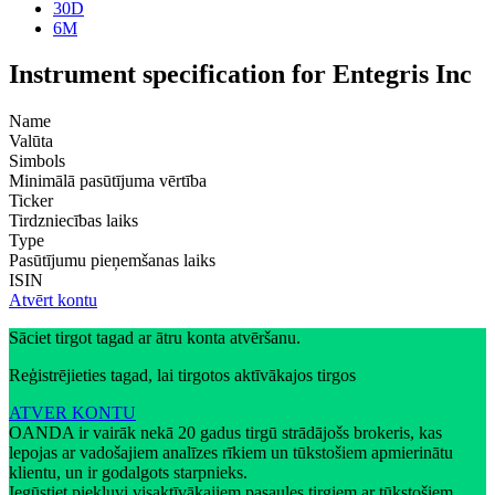
30D
6M
Instrument specification for Entegris Inc
Name
Valūta
Simbols
Minimālā pasūtījuma vērtība
Ticker
Tirdzniecības laiks
Type
Pasūtījumu pieņemšanas laiks
ISIN
Atvērt kontu
Sāciet tirgot tagad ar ātru konta atvēršanu.
Reģistrējieties tagad, lai tirgotos aktīvākajos tirgos
ATVER KONTU
OANDA ir vairāk nekā 20 gadus tirgū strādājošs brokeris, kas
lepojas ar vadošajiem analīzes rīkiem un tūkstošiem apmierinātu
klientu, un ir godalgots starpnieks.
Iegūstiet piekļuvi visaktīvākajiem pasaules tirgiem ar tūkstošiem