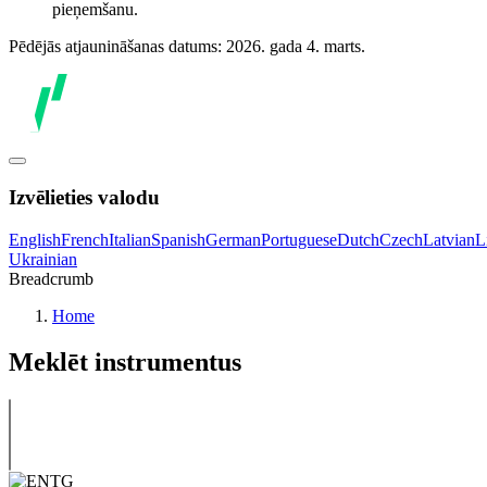
pieņemšanu.
Pēdējās atjaunināšanas datums: 2026. gada 4. marts.
Izvēlieties valodu
English
French
Italian
Spanish
German
Portuguese
Dutch
Czech
Latvian
L
Ukrainian
Breadcrumb
Home
Meklēt instrumentus