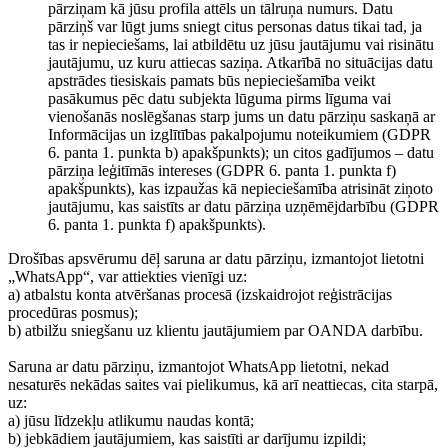
pārziņam kā jūsu profila attēls un tālruņa numurs. Datu
pārziņš var lūgt jums sniegt citus personas datus tikai tad, ja
tas ir nepieciešams, lai atbildētu uz jūsu jautājumu vai risinātu
jautājumu, uz kuru attiecas saziņa. Atkarībā no situācijas datu
apstrādes tiesiskais pamats būs nepieciešamība veikt
pasākumus pēc datu subjekta lūguma pirms līguma vai
vienošanās noslēgšanas starp jums un datu pārziņu saskaņā ar
Informācijas un izglītības pakalpojumu noteikumiem (GDPR
6. panta 1. punkta b) apakšpunkts); un citos gadījumos – datu
pārziņa leģitīmās intereses (GDPR 6. panta 1. punkta f)
apakšpunkts), kas izpaužas kā nepieciešamība atrisināt ziņoto
jautājumu, kas saistīts ar datu pārziņa uzņēmējdarbību (GDPR
6. panta 1. punkta f) apakšpunkts).
Drošības apsvērumu dēļ saruna ar datu pārziņu, izmantojot lietotni
„WhatsApp“, var attiekties vienīgi uz:
a) atbalstu konta atvēršanas procesā (izskaidrojot reģistrācijas
procedūras posmus);
b) atbilžu sniegšanu uz klientu jautājumiem par OANDA darbību.
Saruna ar datu pārziņu, izmantojot WhatsApp lietotni, nekad
nesaturēs nekādas saites vai pielikumus, kā arī neattiecas, cita starpā,
uz:
a) jūsu līdzekļu atlikumu naudas kontā;
b) jebkādiem jautājumiem, kas saistīti ar darījumu izpildi;