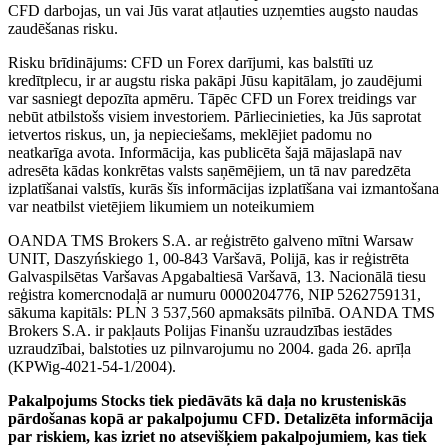
CFD darbojas, un vai Jūs varat atļauties uzņemties augsto naudas
zaudēšanas risku.
Risku brīdinājums: CFD un Forex darījumi, kas balstīti uz
kredītplecu, ir ar augstu riska pakāpi Jūsu kapitālam, jo zaudējumi
var sasniegt depozīta apmēru. Tāpēc CFD un Forex treidings var
nebūt atbilstošs visiem investoriem. Pārliecinieties, ka Jūs saprotat
ietvertos riskus, un, ja nepieciešams, meklējiet padomu no
neatkarīga avota. Informācija, kas publicēta šajā mājaslapā nav
adresēta kādas konkrētas valsts saņēmējiem, un tā nav paredzēta
izplatīšanai valstīs, kurās šīs informācijas izplatīšana vai izmantošana
var neatbilst vietējiem likumiem un noteikumiem
OANDA TMS Brokers S.A. ar reģistrēto galveno mītni Warsaw
UNIT, Daszyńskiego 1, 00-843 Varšavā, Polijā, kas ir reģistrēta
Galvaspilsētas Varšavas Apgabaltiesā Varšavā, 13. Nacionālā tiesu
reģistra komercnodaļā ar numuru 0000204776, NIP 5262759131,
sākuma kapitāls: PLN 3 537,560 apmaksāts pilnībā. OANDA TMS
Brokers S.A. ir pakļauts Polijas Finanšu uzraudzības iestādes
uzraudzībai, balstoties uz pilnvarojumu no 2004. gada 26. aprīļa
(KPWig-4021-54-1/2004).
Pakalpojums Stocks tiek piedāvāts kā daļa no krusteniskās
pārdošanas kopā ar pakalpojumu CFD. Detalizēta informācija
par riskiem, kas izriet no atsevišķiem pakalpojumiem, kas tiek