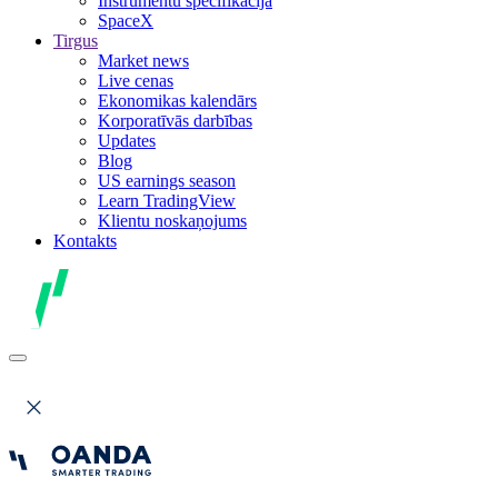
Instrumentu specifikācija
SpaceX
Tirgus
Market news
Live cenas
Ekonomikas kalendārs
Korporatīvās darbības
Updates
Blog
US earnings season
Learn TradingView
Klientu noskaņojums
Kontakts