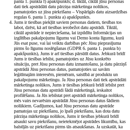
panta 1. punkta f) apakšpunkts; d. tiktāl, ciktāl jūsu personas
dati tiek apstrādāti datu pārziņa mārketinga nolūkos,
pamatojoties uz jūsu piekrišanu – Vispārīgās datu aizsardzības
regulas 6. panta 1. punkta a) apakšpunkts.
Jums ir tiesības piekļūt saviem personas datiem, tiesības tos
labot, dzēst, kā arī tiesības ierobežot datu apstrādi. Tiktāl,
ciktāl apstrāde ir nepieciešama, lai izpildītu Informācijas un
izglītības pakalpojumu līgumu vai Demo konta līgumu, kurā
Jūs esat puse, vai lai veiktu darbības pēc Jūsu pieprasījuma
pirms šo līgumu noslēgšanas (GDPR 6. panta 1. punkta b)
apakšpunkts), Jums ir arī tiesības pārsūtīt datus. Jebkurā brīdī
Jums ir tiesības iebilst, pamatojoties uz Jūsu konkrēto
situāciju, pret Jūsu personas datu izmantošanu, ja datu pārziņš
apstrādā Jūsu personas datus, pamatojoties uz savām
leģitīmajām interesēm, piemēram, saistībā ar produktu un
pakalpojumu mārketingu. Ja Jūsu personas dati tiek apstrādāti
mārketinga nolūkos, Jums ir tiesības jebkurā brīdī iebilst pret
Jūsu personas datu apstrādi šādā mārketingā, ieskaitot
profilēšanu. Ja Jūs iebilstat pret apstrādi mārketinga nolūkos,
mēs vairs nevarēsim apstrādāt Jūsu personas datus šādiem
nolūkiem. Gadījumos, kad Jūsu personas datu apstrāde
pamatojas uz piekrišanu, jo īpaši piekrišanu, kas dota datu
pārziņa mārketinga nolūkos, Jums ir tiesības jebkurā brīdī
atsaukt savu piekrišanu, neietekmējot apstrādes likumību, kas
balstījās uz piekrišanu pirms tās atsaukšanas. Ja uzskatāt, ka