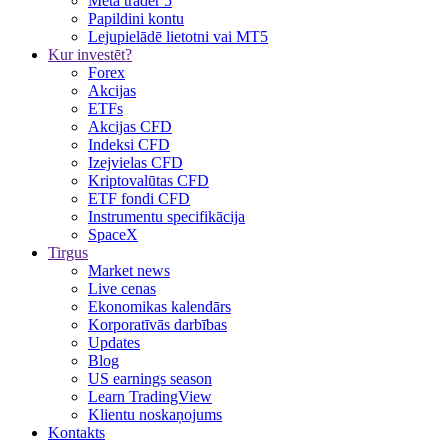
Meta trader 5
Papildini kontu
Lejupielādē lietotni vai MT5
Kur investēt?
Forex
Akcijas
ETFs
Akcijas CFD
Indeksi CFD
Izejvielas CFD
Kriptovalūtas CFD
ETF fondi CFD
Instrumentu specifikācija
SpaceX
Tirgus
Market news
Live cenas
Ekonomikas kalendārs
Korporatīvās darbības
Updates
Blog
US earnings season
Learn TradingView
Klientu noskaņojums
Kontakts