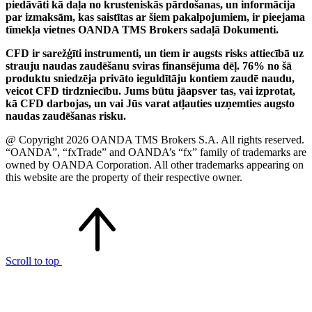
piedāvāti kā daļa no krusteniskās pārdošanas, un informācija
par izmaksām, kas saistītas ar šiem pakalpojumiem, ir pieejama
tīmekļa vietnes OANDA TMS Brokers sadaļā Dokumenti.
CFD ir sarežģīti instrumenti, un tiem ir augsts risks attiecībā uz
strauju naudas zaudēšanu sviras finansējuma dēļ. 76% no šā
produktu sniedzēja privāto ieguldītāju kontiem zaudē naudu,
veicot CFD tirdzniecību. Jums būtu jāapsver tas, vai izprotat,
kā CFD darbojas, un vai Jūs varat atļauties uzņemties augsto
naudas zaudēšanas risku.
@ Copyright 2026 OANDA TMS Brokers S.A. All rights reserved.
“OANDA”, “fxTrade” and OANDA’s “fx” family of trademarks are
owned by OANDA Corporation. All other trademarks appearing on
this website are the property of their respective owner.
Scroll to top