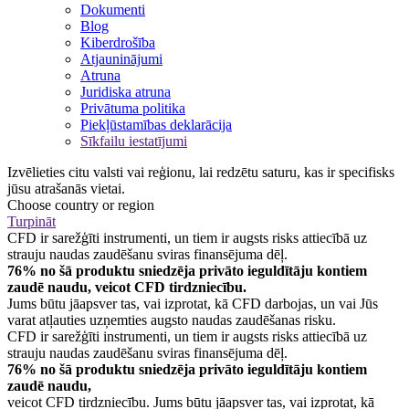
Dokumenti
Blog
Kiberdrošība
Atjauninājumi
Atruna
Juridiska atruna
Privātuma politika
Piekļūstamības deklarācija
Sīkfailu iestatījumi
Izvēlieties citu valsti vai reģionu, lai redzētu saturu, kas ir specifisks
jūsu atrašanās vietai.
Choose country or region
Turpināt
CFD ir sarežģīti instrumenti, un tiem ir augsts risks attiecībā uz
strauju naudas zaudēšanu sviras finansējuma dēļ.
76% no šā produktu sniedzēja privāto ieguldītāju kontiem
zaudē naudu, veicot CFD tirdzniecību.
Jums būtu jāapsver tas, vai izprotat, kā CFD darbojas, un vai Jūs
varat atļauties uzņemties augsto naudas zaudēšanas risku.
CFD ir sarežģīti instrumenti, un tiem ir augsts risks attiecībā uz
strauju naudas zaudēšanu sviras finansējuma dēļ.
76% no šā produktu sniedzēja privāto ieguldītāju kontiem
zaudē naudu,
veicot CFD tirdzniecību. Jums būtu jāapsver tas, vai izprotat, kā