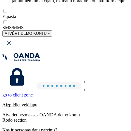
jaunumiem un akcijām, uz manu norādīto kontaktinformāciju:
E-pasta
SMS/MMS
ATVĒRT DEMO KONTU »
go to client zone
Aizpildiet veidlapu
Atveriet bezmaksas OANDA demo kontu
Rodo section
Kas ir personas datu pārzinis?