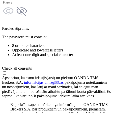
Paroles stiprums:
The password must contain:
8 or more characters
Uppercase and lowercase letters
At least one digit and special character
Check all consents
Apstiprinu, ka esmu izlasījis(-usi) un piekrītu OANDA TMS
Brokers S.A.
informācijas un izglītības
pakalpojuma noteikumiem
un nosacījumiem, kas ļauj ar mani sazināties, lai sniegtu man
piedāvājumu un nodrošinātu atbalstu pa tālruni konta pārvaldībai. Es
saprotu, ka varu no šī pakalpojuma jebkurā laikā atteikties.
Es piekrītu saņemt mārketinga informāciju no OANDA TMS
Brokers S.A. par produktiem un pakalpojumiem, piemēram,