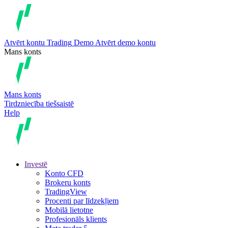
Atvērt kontu
Trading
Demo
Atvērt demo kontu
Mans konts
Mans konts
Tirdzniecība tiešsaistē
Help
Investē
Konto CFD
Brokeru konts
TradingView
Procenti par līdzekļiem
Mobilā lietotne
Profesionāls klients