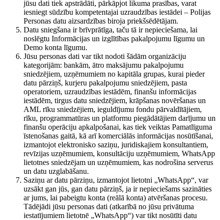
jūsu dati tiek apstrādāti, pārkāpjot likuma prasības, varat
iesniegt sūdzību kompetentajai uzraudzības iestādei – Polijas
Personas datu aizsardzības biroja priekšsēdētājam.
Datu sniegšana ir brīvprātīga, taču tā ir nepieciešama, lai
noslēgtu Informācijas un izglītības pakalpojumu līgumu un
Demo konta līgumu.
Jūsu personas dati var tikt nodoti šādām organizāciju
kategorijām: bankām, ātro maksājumu pakalpojumu
sniedzējiem, uzņēmumiem no kapitāla grupas, kurai pieder
datu pārziņš, kurjeru pakalpojumu sniedzējiem, pasta
operatoriem, uzraudzības iestādēm, finanšu informācijas
iestādēm, tirgus datu sniedzējiem, krāpšanas novēršanas un
AML rīku sniedzējiem, ieguldījumu fondu pārvaldītājiem,
rīku, programmatūras un platformu piegādātājiem darījumu un
finanšu operāciju apkalpošanai, kas tiek veiktas Pamatlīguma
īstenošanas gaitā, kā arī komerciālās informācijas nosūtīšanai,
izmantojot elektronisko saziņu, juridiskajiem konsultantiem,
revīzijas uzņēmumiem, konsultāciju uzņēmumiem, WhatsApp
lietotnes sniedzējam un uzņēmumiem, kas nodrošina serverus
un datu uzglabāšanu.
Saziņu ar datu pārziņu, izmantojot lietotni „WhatsApp“, var
uzsākt gan jūs, gan datu pārziņš, ja ir nepieciešams sazināties
ar jums, lai pabeigtu konta (reālā konta) atvēršanas procesu.
Tādējādi jūsu personas dati (atkarībā no jūsu privātuma
iestatījumiem lietotnē „WhatsApp“) var tikt nosūtīti datu