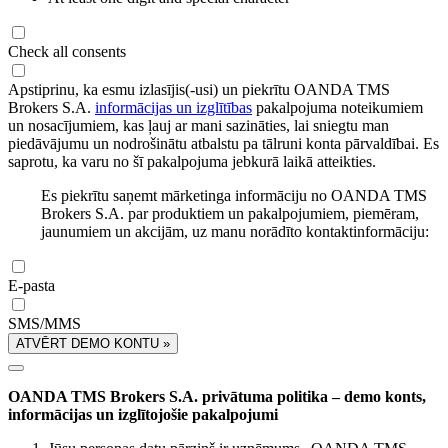
Check all consents
Apstiprinu, ka esmu izlasījis(-usi) un piekrītu OANDA TMS
Brokers S.A.
informācijas un izglītības
pakalpojuma noteikumiem
un nosacījumiem, kas ļauj ar mani sazināties, lai sniegtu man
piedāvājumu un nodrošinātu atbalstu pa tālruni konta pārvaldībai. Es
saprotu, ka varu no šī pakalpojuma jebkurā laikā atteikties.
Es piekrītu saņemt mārketinga informāciju no OANDA TMS
Brokers S.A. par produktiem un pakalpojumiem, piemēram,
jaunumiem un akcijām, uz manu norādīto kontaktinformāciju:
E-pasta
SMS/MMS
ATVĒRT DEMO KONTU »
OANDA TMS Brokers S.A. privātuma politika – demo konts,
informācijas un izglītojošie pakalpojumi