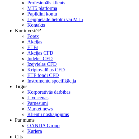
Profesionāls klients
MT5 platforma
Papildini kontu
Lejupielādē lietotni vai MT5
Kontakts
Kur investēt?
Forex
Akcijas
ETFs
Akcijas CFD
Indeksi CFD
Izejvielas CFD
Kriptovalūtas CFD
ETF fondi CFD
Instrumentu specifikācija
Tirgus
Korporatīvās darbības
Live cenas
Pārnesumi
Market news
Klientu noskaņojums
Par mums
OANDA Group
Karjera
Cits