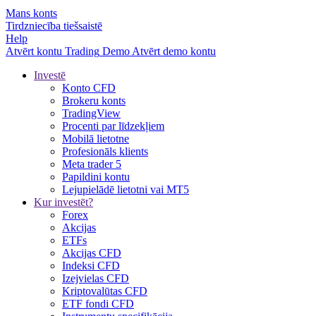
Mans konts
Tirdzniecība tiešsaistē
Help
Atvērt kontu
Trading
Demo
Atvērt demo kontu
Investē
Konto CFD
Brokeru konts
TradingView
Procenti par līdzekļiem
Mobilā lietotne
Profesionāls klients
Meta trader 5
Papildini kontu
Lejupielādē lietotni vai MT5
Kur investēt?
Forex
Akcijas
ETFs
Akcijas CFD
Indeksi CFD
Izejvielas CFD
Kriptovalūtas CFD
ETF fondi CFD