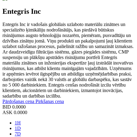
Entegris Inc
Entegris Inc ir vadošais globālais uzlaboto materiālu zinātnes un
specializēto ķimikāliju nodrošinātājs, kas piedāvā būtiskus
risinājumus augsto tehnoloģiju nozarēm, piemēram, pusvadītāju un
dzīvības zinātņu jomā. Viņu produkti un pakalpojumi ļauj klientiem
uzlabot ražošanas procesus, palielināt ražību un samazināt izmaksas.
Ar daudzveidīgu filtrācijas sistēmu, gāzes piegādes sistēmu, CMP
suspensiju un plākšņu apstrādes risinājumu portfeli Entegris
materiālu zinātnes un inženierijas ekspertīze ļauj izstrādāt inovatīvus
risinājumus, kas atbilst klientu mainīgajām vajadzībām. Uzņēmums
ir apņēmies ievērot ilgtspējību un atbildīgu uzņēmējdarbības praksi,
darbojoties vairāk nekā 30 valstīs ar globālu darbaspēku, kas sastāv
no 5 000 darbiniekiem. Entegris cenšas nodrošināt izcilu vērtību
klientiem, akcionāriem un darbiniekiem, izmantojot inovācijas,
sadarbību un darbības izcilību.
Pārdošanas cena
Pirkšanas cena
BID
0.0000
ASK
0.0000
1H
1D
7D