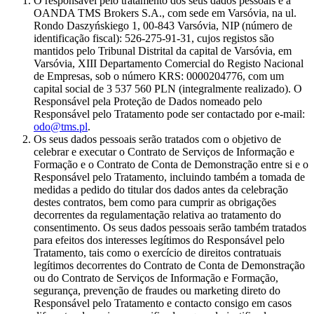
O responsável pelo tratamento dos seus dados pessoais é a
OANDA TMS Brokers S.A., com sede em Varsóvia, na ul.
Rondo Daszyńskiego 1, 00-843 Varsóvia, NIP (número de
identificação fiscal): 526-275-91-31, cujos registos são
mantidos pelo Tribunal Distrital da capital de Varsóvia, em
Varsóvia, XIII Departamento Comercial do Registo Nacional
de Empresas, sob o número KRS: 0000204776, com um
capital social de 3 537 560 PLN (integralmente realizado). O
Responsável pela Proteção de Dados nomeado pelo
Responsável pelo Tratamento pode ser contactado por e-mail:
odo@tms.pl
.
Os seus dados pessoais serão tratados com o objetivo de
celebrar e executar o Contrato de Serviços de Informação e
Formação e o Contrato de Conta de Demonstração entre si e o
Responsável pelo Tratamento, incluindo também a tomada de
medidas a pedido do titular dos dados antes da celebração
destes contratos, bem como para cumprir as obrigações
decorrentes da regulamentação relativa ao tratamento do
consentimento. Os seus dados pessoais serão também tratados
para efeitos dos interesses legítimos do Responsável pelo
Tratamento, tais como o exercício de direitos contratuais
legítimos decorrentes do Contrato de Conta de Demonstração
ou do Contrato de Serviços de Informação e Formação,
segurança, prevenção de fraudes ou marketing direto do
Responsável pelo Tratamento e contacto consigo em casos