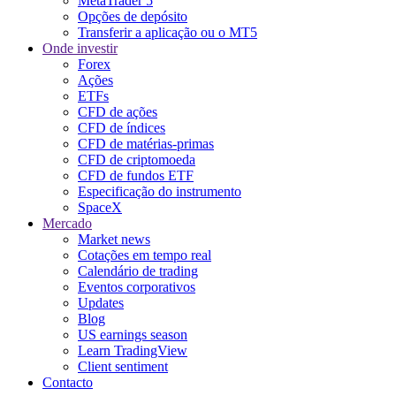
MetaTrader 5
Opções de depósito
Transferir a aplicação ou o MT5
Onde investir
Forex
Ações
ETFs
CFD de ações
CFD de índices
CFD de matérias-primas
CFD de criptomoeda
CFD de fundos ETF
Especificação do instrumento
SpaceX
Mercado
Market news
Cotações em tempo real
Calendário de trading
Eventos corporativos
Updates
Blog
US earnings season
Learn TradingView
Client sentiment
Contacto