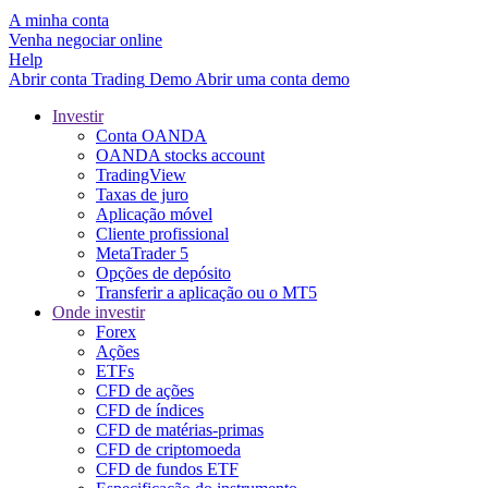
A minha conta
Venha negociar online
Help
Abrir conta
Trading
Demo
Abrir uma conta demo
Investir
Conta OANDA
OANDA stocks account
TradingView
Taxas de juro
Aplicação móvel
Cliente profissional
MetaTrader 5
Opções de depósito
Transferir a aplicação ou o MT5
Onde investir
Forex
Ações
ETFs
CFD de ações
CFD de índices
CFD de matérias-primas
CFD de criptomoeda
CFD de fundos ETF