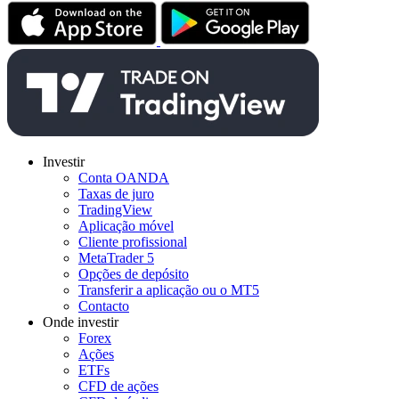
Investir
Conta OANDA
Taxas de juro
TradingView
Aplicação móvel
Cliente profissional
MetaTrader 5
Opções de depósito
Transferir a aplicação ou o MT5
Contacto
Onde investir
Forex
Ações
ETFs
CFD de ações