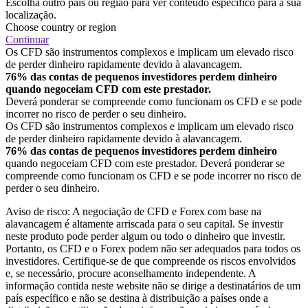
Escolha outro país ou região para ver conteúdo específico para a sua
localização.
Choose country or region
Continuar
Os CFD são instrumentos complexos e implicam um elevado risco
de perder dinheiro rapidamente devido à alavancagem.
76% das contas de pequenos investidores perdem dinheiro
quando negoceiam CFD com este prestador.
Deverá ponderar se compreende como funcionam os CFD e se pode
incorrer no risco de perder o seu dinheiro.
Os CFD são instrumentos complexos e implicam um elevado risco
de perder dinheiro rapidamente devido à alavancagem.
76% das contas de pequenos investidores perdem dinheiro
quando negoceiam CFD com este prestador. Deverá ponderar se
compreende como funcionam os CFD e se pode incorrer no risco de
perder o seu dinheiro.
Aviso de risco: A negociação de CFD e Forex com base na
alavancagem é altamente arriscada para o seu capital. Se investir
neste produto pode perder algum ou todo o dinheiro que investir.
Portanto, os CFD e o Forex podem não ser adequados para todos os
investidores. Certifique-se de que compreende os riscos envolvidos
e, se necessário, procure aconselhamento independente. A
informação contida neste website não se dirige a destinatários de um
país específico e não se destina à distribuição a países onde a