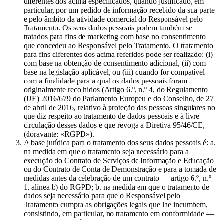
diferentes dos acima especificados, quando justificado, em
particular, por um pedido de informação recebido da sua parte
e pelo âmbito da atividade comercial do Responsável pelo
Tratamento. Os seus dados pessoais podem também ser
tratados para fins de marketing com base no consentimento
que concedeu ao Responsável pelo Tratamento. O tratamento
para fins diferentes dos acima referidos pode ser realizado: (i)
com base na obtenção de consentimento adicional, (ii) com
base na legislação aplicável, ou (iii) quando for compatível
com a finalidade para a qual os dados pessoais foram
originalmente recolhidos (Artigo 6.º, n.º 4, do Regulamento
(UE) 2016/679 do Parlamento Europeu e do Conselho, de 27
de abril de 2016, relativo à proteção das pessoas singulares no
que diz respeito ao tratamento de dados pessoais e à livre
circulação desses dados e que revoga a Diretiva 95/46/CE,
(doravante: «RGPD»).
A base jurídica para o tratamento dos seus dados pessoais é: a.
na medida em que o tratamento seja necessário para a
execução do Contrato de Serviços de Informação e Educação
ou do Contrato de Conta de Demonstração e para a tomada de
medidas antes da celebração de um contrato — artigo 6.º, n.º
1, alínea b) do RGPD; b. na medida em que o tratamento de
dados seja necessário para que o Responsável pelo
Tratamento cumpra as obrigações legais que lhe incumbem,
consistindo, em particular, no tratamento em conformidade —