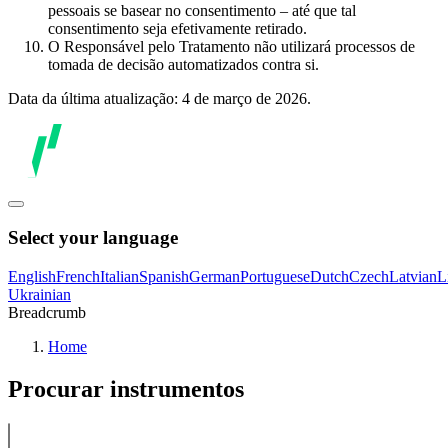
pessoais se basear no consentimento – até que tal
consentimento seja efetivamente retirado.
O Responsável pelo Tratamento não utilizará processos de
tomada de decisão automatizados contra si.
Data da última atualização: 4 de março de 2026.
Select your language
English
French
Italian
Spanish
German
Portuguese
Dutch
Czech
Latvian
L
Ukrainian
Breadcrumb
Home
Procurar instrumentos