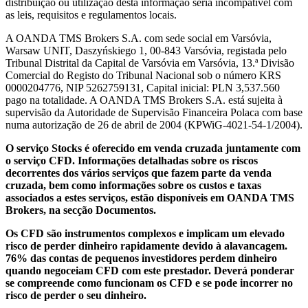
distribuição ou utilização desta informação seria incompatível com
as leis, requisitos e regulamentos locais.
A OANDA TMS Brokers S.A. com sede social em Varsóvia,
Warsaw UNIT, Daszyńskiego 1, 00-843 Varsóvia, registada pelo
Tribunal Distrital da Capital de Varsóvia em Varsóvia, 13.ª Divisão
Comercial do Registo do Tribunal Nacional sob o número KRS
0000204776, NIP 5262759131, Capital inicial: PLN 3,537.560
pago na totalidade. A OANDA TMS Brokers S.A. está sujeita à
supervisão da Autoridade de Supervisão Financeira Polaca com base
numa autorização de 26 de abril de 2004 (KPWiG-4021-54-1/2004).
O serviço Stocks é oferecido em venda cruzada juntamente com
o serviço CFD. Informações detalhadas sobre os riscos
decorrentes dos vários serviços que fazem parte da venda
cruzada, bem como informações sobre os custos e taxas
associados a estes serviços, estão disponíveis em OANDA TMS
Brokers, na secção Documentos.
Os CFD são instrumentos complexos e implicam um elevado
risco de perder dinheiro rapidamente devido à alavancagem.
76% das contas de pequenos investidores perdem dinheiro
quando negoceiam CFD com este prestador. Deverá ponderar
se compreende como funcionam os CFD e se pode incorrer no
risco de perder o seu dinheiro.