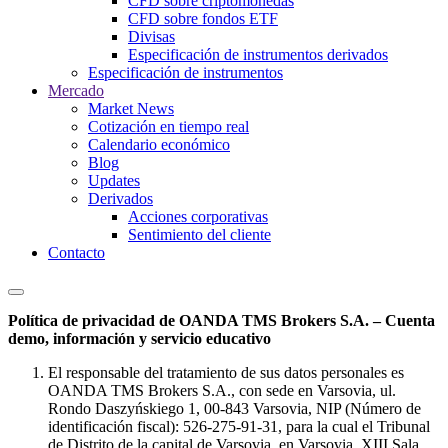
CFD sobre criptomonedas
CFD sobre fondos ETF
Divisas
Especificación de instrumentos derivados
Especificación de instrumentos
Mercado
Market News
Cotización en tiempo real
Calendario económico
Blog
Updates
Derivados
Acciones corporativas
Sentimiento del cliente
Contacto
Política de privacidad de OANDA TMS Brokers S.A. – Cuenta
demo, información y servicio educativo
El responsable del tratamiento de sus datos personales es
OANDA TMS Brokers S.A., con sede en Varsovia, ul.
Rondo Daszyńskiego 1, 00-843 Varsovia, NIP (Número de
identificación fiscal): 526-275-91-31, para la cual el Tribunal
de Distrito de la capital de Varsovia, en Varsovia, XIII Sala