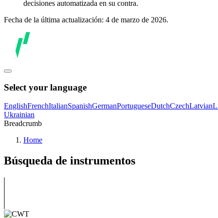
decisiones automatizada en su contra.
Fecha de la última actualización: 4 de marzo de 2026.
Select your language
English
French
Italian
Spanish
German
Portuguese
Dutch
Czech
Latvian
L
Ukrainian
Breadcrumb
Home
Búsqueda de instrumentos