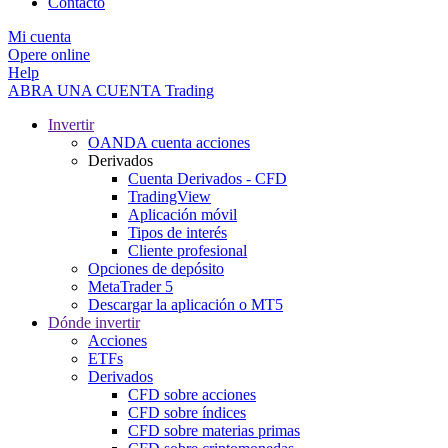
Contacto
Mi cuenta
Opere online
Help
ABRA UNA CUENTA
Trading
Invertir
OANDA cuenta acciones
Derivados
Cuenta Derivados - CFD
TradingView
Aplicación móvil
Tipos de interés
Cliente profesional
Opciones de depósito
MetaTrader 5
Descargar la aplicación o MT5
Dónde invertir
Acciones
ETFs
Derivados
CFD sobre acciones
CFD sobre índices
CFD sobre materias primas