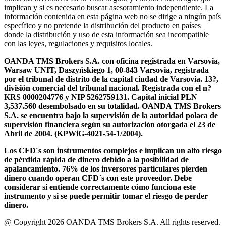
implican y si es necesario buscar asesoramiento independiente. La
información contenida en esta página web no se dirige a ningún país
específico y no pretende la distribución del producto en países
donde la distribución y uso de esta información sea incompatible
con las leyes, regulaciones y requisitos locales.
OANDA TMS Brokers S.A. con oficina registrada en Varsovia,
Warsaw UNIT, Daszyńskiego 1, 00-843 Varsovia, registrada
por el tribunal de distrito de la capital ciudad de Varsovia. 13?,
división comercial del tribunal nacional. Registrada con el n?
KRS 0000204776 y NIP 5262759131. Capital inicial PLN
3,537.560 desembolsado en su totalidad. OANDA TMS Brokers
S.A. se encuentra bajo la supervisión de la autoridad polaca de
supervisión financiera según su autorización otorgada el 23 de
Abril de 2004. (KPWiG-4021-54-1/2004).
Los CFD´s son instrumentos complejos e implican un alto riesgo
de pérdida rápida de dinero debido a la posibilidad de
apalancamiento. 76% de los inversores particulares pierden
dinero cuando operan CFD´s con este proveedor. Debe
considerar si entiende correctamente cómo funciona este
instrumento y si se puede permitir tomar el riesgo de perder
dinero.
@ Copyright 2026 OANDA TMS Brokers S.A. All rights reserved.