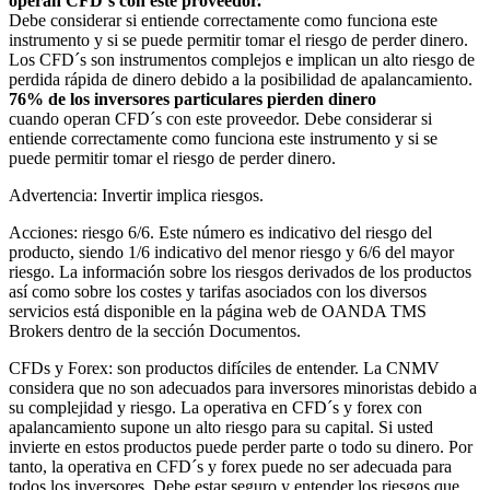
operan CFD´s con este proveedor.
Debe considerar si entiende correctamente como funciona este
instrumento y si se puede permitir tomar el riesgo de perder dinero.
Los CFD´s son instrumentos complejos e implican un alto riesgo de
perdida rápida de dinero debido a la posibilidad de apalancamiento.
76% de los inversores particulares pierden dinero
cuando operan CFD´s con este proveedor. Debe considerar si
entiende correctamente como funciona este instrumento y si se
puede permitir tomar el riesgo de perder dinero.
Advertencia: Invertir implica riesgos.
Acciones: riesgo 6/6. Este número es indicativo del riesgo del
producto, siendo 1/6 indicativo del menor riesgo y 6/6 del mayor
riesgo. La información sobre los riesgos derivados de los productos
así como sobre los costes y tarifas asociados con los diversos
servicios está disponible en la página web de OANDA TMS
Brokers dentro de la sección Documentos.
CFDs y Forex: son productos difíciles de entender. La CNMV
considera que no son adecuados para inversores minoristas debido a
su complejidad y riesgo. La operativa en CFD´s y forex con
apalancamiento supone un alto riesgo para su capital. Si usted
invierte en estos productos puede perder parte o todo su dinero. Por
tanto, la operativa en CFD´s y forex puede no ser adecuada para
todos los inversores. Debe estar seguro y entender los riesgos que