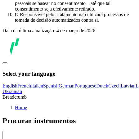
pessoais se basear no consentimento – até que tal
consentimento seja efetivamente retirado.
O Responsável pelo Tratamento não utilizará processos de
tomada de decisão automatizados contra si.
Data da última atualização: 4 de março de 2026.
Select your language
English
French
Italian
Spanish
German
Portuguese
Dutch
Czech
Latvian
L
Ukrainian
Breadcrumb
Home
Procurar instrumentos