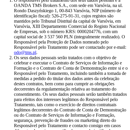
O responsável pelo tratamento dos seus dados pessoais é a
OANDA TMS Brokers S.A., com sede em Varsóvia, na ul.
Rondo Daszyńskiego 1, 00-843 Varsóvia, NIP (número de
identificação fiscal): 526-275-91-31, cujos registos são
mantidos pelo Tribunal Distrital da capital de Varsóvia, em
Varsóvia, XIII Departamento Comercial do Registo Nacional
de Empresas, sob o número KRS: 0000204776, com um
capital social de 3 537 560 PLN (integralmente realizado). O
Responsável pela Proteção de Dados nomeado pelo
Responsável pelo Tratamento pode ser contactado por e-mail:
odo@tms.pl
.
Os seus dados pessoais serão tratados com o objetivo de
celebrar e executar o Contrato de Serviços de Informação e
Formação e o Contrato de Conta de Demonstração entre si e o
Responsável pelo Tratamento, incluindo também a tomada de
medidas a pedido do titular dos dados antes da celebração
destes contratos, bem como para cumprir as obrigações
decorrentes da regulamentação relativa ao tratamento do
consentimento. Os seus dados pessoais serão também tratados
para efeitos dos interesses legítimos do Responsável pelo
Tratamento, tais como o exercício de direitos contratuais
legítimos decorrentes do Contrato de Conta de Demonstração
ou do Contrato de Serviços de Informação e Formação,
segurança, prevenção de fraudes ou marketing direto do
Responsável pelo Tratamento e contacto consigo em casos