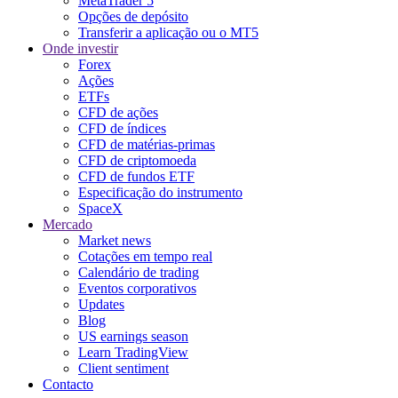
MetaTrader 5
Opções de depósito
Transferir a aplicação ou o MT5
Onde investir
Forex
Ações
ETFs
CFD de ações
CFD de índices
CFD de matérias-primas
CFD de criptomoeda
CFD de fundos ETF
Especificação do instrumento
SpaceX
Mercado
Market news
Cotações em tempo real
Calendário de trading
Eventos corporativos
Updates
Blog
US earnings season
Learn TradingView
Client sentiment
Contacto