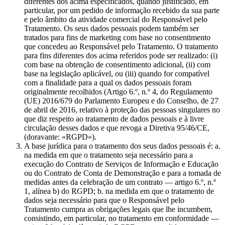
diferentes dos acima especificados, quando justificado, em
particular, por um pedido de informação recebido da sua parte
e pelo âmbito da atividade comercial do Responsável pelo
Tratamento. Os seus dados pessoais podem também ser
tratados para fins de marketing com base no consentimento
que concedeu ao Responsável pelo Tratamento. O tratamento
para fins diferentes dos acima referidos pode ser realizado: (i)
com base na obtenção de consentimento adicional, (ii) com
base na legislação aplicável, ou (iii) quando for compatível
com a finalidade para a qual os dados pessoais foram
originalmente recolhidos (Artigo 6.º, n.º 4, do Regulamento
(UE) 2016/679 do Parlamento Europeu e do Conselho, de 27
de abril de 2016, relativo à proteção das pessoas singulares no
que diz respeito ao tratamento de dados pessoais e à livre
circulação desses dados e que revoga a Diretiva 95/46/CE,
(doravante: «RGPD»).
A base jurídica para o tratamento dos seus dados pessoais é: a.
na medida em que o tratamento seja necessário para a
execução do Contrato de Serviços de Informação e Educação
ou do Contrato de Conta de Demonstração e para a tomada de
medidas antes da celebração de um contrato — artigo 6.º, n.º
1, alínea b) do RGPD; b. na medida em que o tratamento de
dados seja necessário para que o Responsável pelo
Tratamento cumpra as obrigações legais que lhe incumbem,
consistindo, em particular, no tratamento em conformidade —