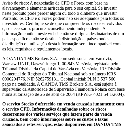
Aviso de risco: A negociação de CFD e Forex com base na
alavancagem é altamente arriscada para o seu capital. Se investir
neste produto pode perder algum ou todo o dinheiro que investir.
Portanto, os CFD e o Forex podem não ser adequados para todos os
investidores. Certifique-se de que compreende os riscos envolvidos
e, se necessário, procure aconselhamento independente. A
informação contida neste website não se dirige a destinatários de um
país específico e não se destina à distribuição a países onde a
distribuição ou utilização desta informação seria incompatível com
as leis, requisitos e regulamentos locais.
A OANDA TMS Brokers S.A. com sede social em Varsóvia,
Warsaw UNIT, Daszyńskiego 1, 00-843 Varsóvia, registada pelo
Tribunal Distrital da Capital de Varsóvia em Varsóvia, 13.ª Divisão
Comercial do Registo do Tribunal Nacional sob o número KRS
0000204776, NIP 5262759131, Capital inicial: PLN 3,537.560
pago na totalidade. A OANDA TMS Brokers S.A. está sujeita à
supervisão da Autoridade de Supervisão Financeira Polaca com base
numa autorização de 26 de abril de 2004 (KPWiG-4021-54-1/2004).
O serviço Stocks é oferecido em venda cruzada juntamente com
o serviço CFD. Informações detalhadas sobre os riscos
decorrentes dos vários serviços que fazem parte da venda
cruzada, bem como informações sobre os custos e taxas
associados a estes serviços, estão disponíveis em OANDA TMS