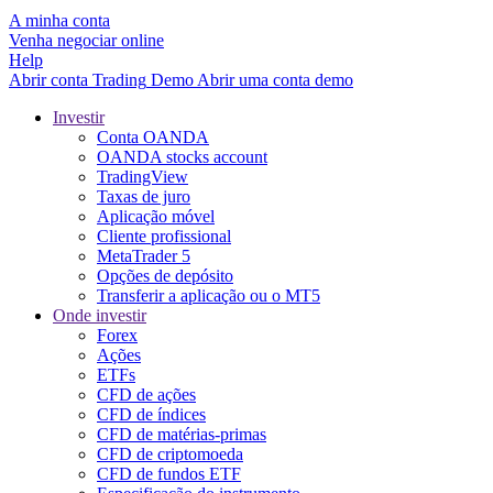
A minha conta
Venha negociar online
Help
Abrir conta
Trading
Demo
Abrir uma conta demo
Investir
Conta OANDA
OANDA stocks account
TradingView
Taxas de juro
Aplicação móvel
Cliente profissional
MetaTrader 5
Opções de depósito
Transferir a aplicação ou o MT5
Onde investir
Forex
Ações
ETFs
CFD de ações
CFD de índices
CFD de matérias-primas
CFD de criptomoeda
CFD de fundos ETF