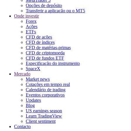
MetaTrader 5
Opções de depósito
Transferir a aplicação ou o MT5
Onde investir
Forex
Ações
ETFs
CFD de ações
CFD de índices
CFD de matérias-primas
CFD de criptomoeda
CFD de fundos ETF
Especificação do instrumento
SpaceX
Mercado
Market news
Cotações em tempo real
Calendário de trading
Eventos corporativos
Updates
Blog
US earnings season
Learn TradingView
Client sentiment
Contacto