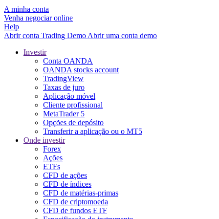
A minha conta
Venha negociar online
Help
Abrir conta
Trading
Demo
Abrir uma conta demo
Investir
Conta OANDA
OANDA stocks account
TradingView
Taxas de juro
Aplicação móvel
Cliente profissional
MetaTrader 5
Opções de depósito
Transferir a aplicação ou o MT5
Onde investir
Forex
Ações
ETFs
CFD de ações
CFD de índices
CFD de matérias-primas
CFD de criptomoeda
CFD de fundos ETF