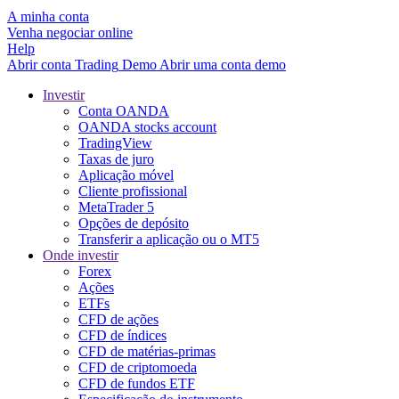
A minha conta
Venha negociar online
Help
Abrir conta
Trading
Demo
Abrir uma conta demo
Investir
Conta OANDA
OANDA stocks account
TradingView
Taxas de juro
Aplicação móvel
Cliente profissional
MetaTrader 5
Opções de depósito
Transferir a aplicação ou o MT5
Onde investir
Forex
Ações
ETFs
CFD de ações
CFD de índices
CFD de matérias-primas
CFD de criptomoeda
CFD de fundos ETF