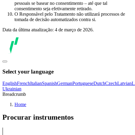
pessoais se basear no consentimento – até que tal
consentimento seja efetivamente retirado.
O Responsável pelo Tratamento não utilizará processos de
tomada de decisão automatizados contra si.
Data da última atualização: 4 de março de 2026.
Select your language
English
French
Italian
Spanish
German
Portuguese
Dutch
Czech
Latvian
L
Ukrainian
Breadcrumb
Home
Procurar instrumentos