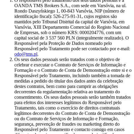
O responsável pelo tratamento dos seus dados pessoais é a
OANDA TMS Brokers S.A., com sede em Varsóvia, na ul.
Rondo Daszyńskiego 1, 00-843 Varsóvia, NIP (número de
identificação fiscal): 526-275-91-31, cujos registos são
mantidos pelo Tribunal Distrital da capital de Varsóvia, em
Varsóvia, XIII Departamento Comercial do Registo Nacional
de Empresas, sob o número KRS: 0000204776, com um
capital social de 3 537 560 PLN (integralmente realizado). O
Responsável pela Proteção de Dados nomeado pelo
Responsável pelo Tratamento pode ser contactado por e-mail:
odo@tms.pl
.
Os seus dados pessoais serão tratados com o objetivo de
celebrar e executar o Contrato de Serviços de Informação e
Formação e o Contrato de Conta de Demonstração entre si e o
Responsável pelo Tratamento, incluindo também a tomada de
medidas a pedido do titular dos dados antes da celebração
destes contratos, bem como para cumprir as obrigações
decorrentes da regulamentação relativa ao tratamento do
consentimento. Os seus dados pessoais serão também tratados
para efeitos dos interesses legítimos do Responsável pelo
Tratamento, tais como o exercício de direitos contratuais
legítimos decorrentes do Contrato de Conta de Demonstração
ou do Contrato de Serviços de Informação e Formação,
segurança, prevenção de fraudes ou marketing direto do
Responsável pelo Tratamento e contacto consigo em casos