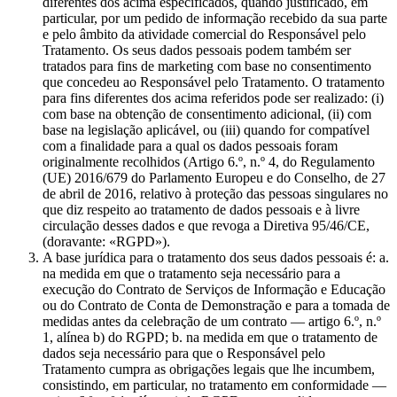
diferentes dos acima especificados, quando justificado, em
particular, por um pedido de informação recebido da sua parte
e pelo âmbito da atividade comercial do Responsável pelo
Tratamento. Os seus dados pessoais podem também ser
tratados para fins de marketing com base no consentimento
que concedeu ao Responsável pelo Tratamento. O tratamento
para fins diferentes dos acima referidos pode ser realizado: (i)
com base na obtenção de consentimento adicional, (ii) com
base na legislação aplicável, ou (iii) quando for compatível
com a finalidade para a qual os dados pessoais foram
originalmente recolhidos (Artigo 6.º, n.º 4, do Regulamento
(UE) 2016/679 do Parlamento Europeu e do Conselho, de 27
de abril de 2016, relativo à proteção das pessoas singulares no
que diz respeito ao tratamento de dados pessoais e à livre
circulação desses dados e que revoga a Diretiva 95/46/CE,
(doravante: «RGPD»).
A base jurídica para o tratamento dos seus dados pessoais é: a.
na medida em que o tratamento seja necessário para a
execução do Contrato de Serviços de Informação e Educação
ou do Contrato de Conta de Demonstração e para a tomada de
medidas antes da celebração de um contrato — artigo 6.º, n.º
1, alínea b) do RGPD; b. na medida em que o tratamento de
dados seja necessário para que o Responsável pelo
Tratamento cumpra as obrigações legais que lhe incumbem,
consistindo, em particular, no tratamento em conformidade —