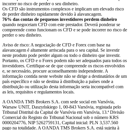
incorrer no risco de perder o seu dinheiro.
Os CFD são instrumentos complexos e implicam um elevado risco
de perder dinheiro rapidamente devido à alavancagem.
76% das contas de pequenos investidores perdem dinheiro
quando negoceiam CFD com este prestador. Deverá ponderar se
compreende como funcionam os CFD e se pode incorrer no risco de
perder o seu dinheiro.
Aviso de risco: A negociação de CFD e Forex com base na
alavancagem é altamente arriscada para o seu capital. Se investir
neste produto pode perder algum ou todo o dinheiro que investir.
Portanto, os CFD e o Forex podem não ser adequados para todos os
investidores. Certifique-se de que compreende os riscos envolvidos
e, se necessário, procure aconselhamento independente. A
informação contida neste website não se dirige a destinatários de um
país específico e não se destina à distribuição a países onde a
distribuição ou utilização desta informação seria incompatível com
as leis, requisitos e regulamentos locais.
A OANDA TMS Brokers S.A. com sede social em Varsóvia,
Warsaw UNIT, Daszyńskiego 1, 00-843 Varsóvia, registada pelo
Tribunal Distrital da Capital de Varsóvia em Varsóvia, 13.ª Divisão
Comercial do Registo do Tribunal Nacional sob o número KRS
0000204776, NIP 5262759131, Capital inicial: PLN 3,537.560
pago na totalidade. A OANDA TMS Brokers S.A. está sujeita à