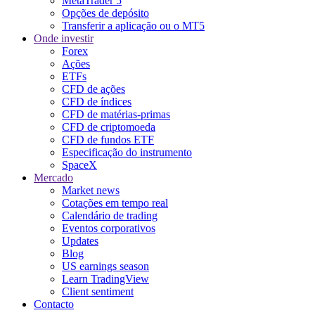
MetaTrader 5
Opções de depósito
Transferir a aplicação ou o MT5
Onde investir
Forex
Ações
ETFs
CFD de ações
CFD de índices
CFD de matérias-primas
CFD de criptomoeda
CFD de fundos ETF
Especificação do instrumento
SpaceX
Mercado
Market news
Cotações em tempo real
Calendário de trading
Eventos corporativos
Updates
Blog
US earnings season
Learn TradingView
Client sentiment
Contacto