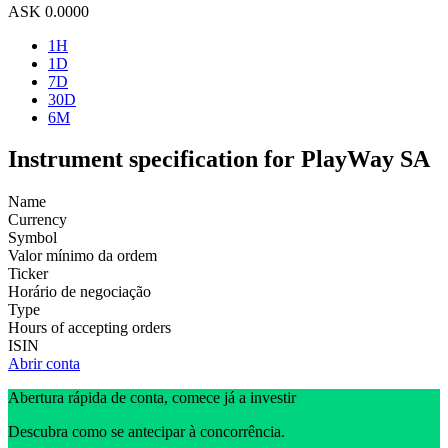
ASK
0.0000
1H
1D
7D
30D
6M
Instrument specification for PlayWay SA
Name
Currency
Symbol
Valor mínimo da ordem
Ticker
Horário de negociação
Type
Hours of accepting orders
ISIN
Abrir conta
Abertura rápida de conta, comece já a investir
Descubra como se antecipar à concorrência.