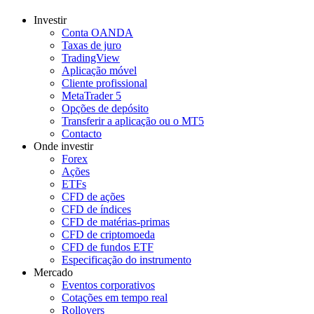
Investir
Conta OANDA
Taxas de juro
TradingView
Aplicação móvel
Cliente profissional
MetaTrader 5
Opções de depósito
Transferir a aplicação ou o MT5
Contacto
Onde investir
Forex
Ações
ETFs
CFD de ações
CFD de índices
CFD de matérias-primas
CFD de criptomoeda
CFD de fundos ETF
Especificação do instrumento
Mercado
Eventos corporativos
Cotações em tempo real
Rollovers