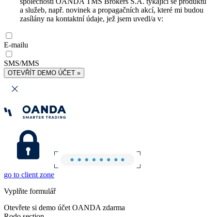
společnosti OANDA TMS Brokers S.A. týkající se produktů
a služeb, např. novinek a propagačních akcí, které mi budou
zasílány na kontaktní údaje, jež jsem uvedl/a v:
E-mailu
SMS/MMS
OTEVŘÍT DEMO ÚČET »
go to client zone
Vyplňte formulář
Otevřete si demo účet OANDA zdarma
Rodo section