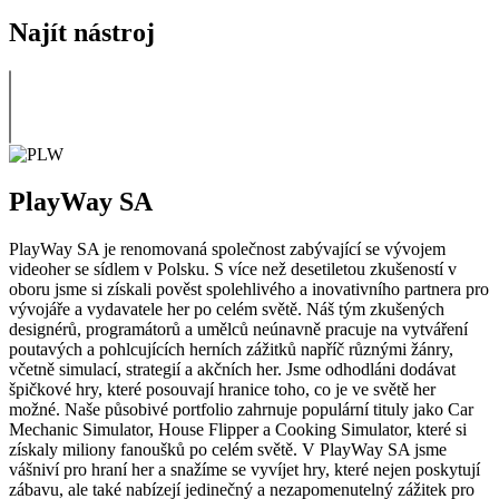
Najít nástroj
PlayWay SA
PlayWay SA je renomovaná společnost zabývající se vývojem
videoher se sídlem v Polsku. S více než desetiletou zkušeností v
oboru jsme si získali pověst spolehlivého a inovativního partnera pro
vývojáře a vydavatele her po celém světě. Náš tým zkušených
designérů, programátorů a umělců neúnavně pracuje na vytváření
poutavých a pohlcujících herních zážitků napříč různými žánry,
včetně simulací, strategií a akčních her. Jsme odhodláni dodávat
špičkové hry, které posouvají hranice toho, co je ve světě her
možné. Naše působivé portfolio zahrnuje populární tituly jako Car
Mechanic Simulator, House Flipper a Cooking Simulator, které si
získaly miliony fanoušků po celém světě. V PlayWay SA jsme
vášniví pro hraní her a snažíme se vyvíjet hry, které nejen poskytují
zábavu, ale také nabízejí jedinečný a nezapomenutelný zážitek pro