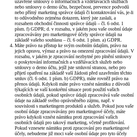
uzavřené smlouvy o informačních a vzdělávacích službách
nebo smlouvy o demo účtu, bezpečnost, prevence podvodů
nebo přímý marketing správce údajů či kontaktování vás, je-li
to odůvodněno zejména dotazem, který jste zaslali, a
rozsahem obchodní činnosti správce údajů – čl. 6 odst. 1
písm. f) GDPR; d. v rozsahu, v jakém jsou vaše osobní údaje
zpracovávány pro marketingové účely správce údajů na
základě vašeho souhlasu – čl. 6 odst. 1 písm. a) GDPR.
Máte právo na přístup ke svým osobním údajům, právo na
jejich opravu, výmaz a právo na omezení zpracování údajů. V
rozsahu, v jakém je zpracování nezbytné pro plnění smlouvy
o poskytování informačních a vzdělávacích služeb nebo
smlouvy o demo účtu, jejíž jste smluvní stranou, nebo pro
přijetí opatření na základě vaší žádosti před uzavřením těchto
smluv (čl. 6 odst. 1 písm. b) GDPR), máte rovněž právo na
přenos údajů. Kdykoli máte právo vznést námitku z důvodů
týkajících se vaší konkrétní situace proti použití vašich
osobních údajů, pokud správce údajů zpracovává vaše osobní
údaje na základě svého oprávněného zájmu, např. v
souvislosti s marketingem produktů a služeb. Pokud jsou vaše
osobní údaje zpracovávány pro marketingové účely, máte
právo kdykoli vznést námitku proti zpracování vašich
osobních údajů pro takový marketing, včetně profilování.
Pokud vznesete námitku proti zpracování pro marketingové
účely, nebudeme již moci vaše osobní údaje pro tyto účely