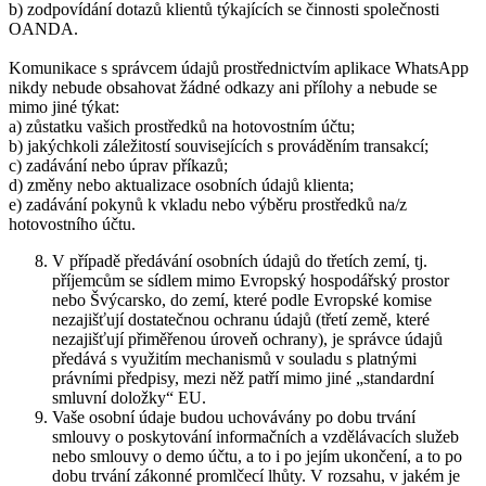
b) zodpovídání dotazů klientů týkajících se činnosti společnosti
OANDA.
Komunikace s správcem údajů prostřednictvím aplikace WhatsApp
nikdy nebude obsahovat žádné odkazy ani přílohy a nebude se
mimo jiné týkat:
a) zůstatku vašich prostředků na hotovostním účtu;
b) jakýchkoli záležitostí souvisejících s prováděním transakcí;
c) zadávání nebo úprav příkazů;
d) změny nebo aktualizace osobních údajů klienta;
e) zadávání pokynů k vkladu nebo výběru prostředků na/z
hotovostního účtu.
V případě předávání osobních údajů do třetích zemí, tj.
příjemcům se sídlem mimo Evropský hospodářský prostor
nebo Švýcarsko, do zemí, které podle Evropské komise
nezajišťují dostatečnou ochranu údajů (třetí země, které
nezajišťují přiměřenou úroveň ochrany), je správce údajů
předává s využitím mechanismů v souladu s platnými
právními předpisy, mezi něž patří mimo jiné „standardní
smluvní doložky“ EU.
Vaše osobní údaje budou uchovávány po dobu trvání
smlouvy o poskytování informačních a vzdělávacích služeb
nebo smlouvy o demo účtu, a to i po jejím ukončení, a to po
dobu trvání zákonné promlčecí lhůty. V rozsahu, v jakém je