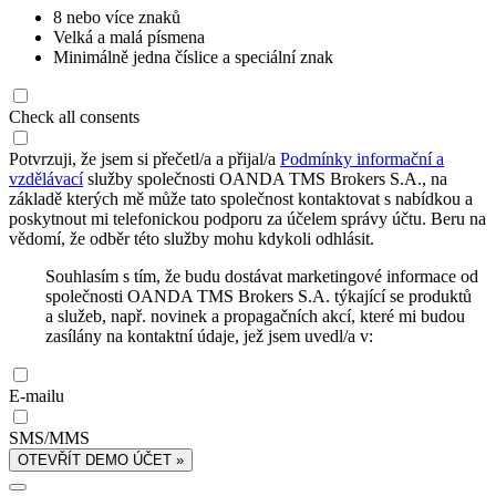
8 nebo více znaků
Velká a malá písmena
Minimálně jedna číslice a speciální znak
Check all consents
Potvrzuji, že jsem si přečetl/a a přijal/a
Podmínky informační a
vzdělávací
služby společnosti OANDA TMS Brokers S.A., na
základě kterých mě může tato společnost kontaktovat s nabídkou a
poskytnout mi telefonickou podporu za účelem správy účtu. Beru na
vědomí, že odběr této služby mohu kdykoli odhlásit.
Souhlasím s tím, že budu dostávat marketingové informace od
společnosti OANDA TMS Brokers S.A. týkající se produktů
a služeb, např. novinek a propagačních akcí, které mi budou
zasílány na kontaktní údaje, jež jsem uvedl/a v:
E-mailu
SMS/MMS
OTEVŘÍT DEMO ÚČET »