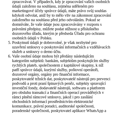
zpracovávat. V případech, kdy je zpracování vašich osobních
údajů založeno na souhlasu, zejména uděleném pro
marketingové účely správce údajů, máte právo svůj souhlas
kdykoli odvolat, aniž by to mělo vliv na zákonnost zpracování
založeného na souhlasu před jeho odvoláním. Pokud se
domníváte, že vaše údaje jsou zpracovávány v rozporu s
právními předpisy, můžete podat stížnost u příslušného
dozorového úřadu, kterým je předseda Úřadu pro ochranu
osobních údajů v Polsku.
Poskytnutí údajů je dobrovolné, je však nezbytné pro
uzavření smlouvy o poskytování informačních a vzdělávacích
služeb a smlouvy o demo účtu.
Vaše osobní údaje mohou být předány následujícím
kategoriím subjektů: bankám, subjektům poskytujícím služby
rychlých plateb, společnostem z kapitálové skupiny, k níž
patří správce údajů, kurýrní služby, poštovní operátoři,
dozorové orgány, orgány pro finanční informace,
poskytovatelé tržních dat, poskytovatelé nástrojů pro prevenci
podvodů a proti praní špinavých peněz, subjekty spravující
investiční fondy, dodavatelé nástrojů, softwaru a platforem
pro obsluhu transakcí a finančních operací prováděných v
rámci plnění rámcové smlouvy, jakož i pro zasílání
obchodních informací prostřednictvím elektronické
komunikace, právní poradci, auditorské společnosti,
poradenské společnosti, poskytovatel aplikace WhatsApp a