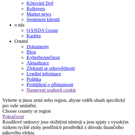
Kótování živě
Rollovers
Market news
Sentiment klientů
o nás
OANDA Group
Kariéra
Ostatní
Dokumenty
Blog
Kyberbezpečnost
Aktualizace
Zřeknutí se odpovědnosti
Legální informace
Politika
Prohlášení o přístupnosti
Nastavení souborů cookie
Vyberte si jinou zemi nebo region, abyste viděli obsah specifický
pro vaše umístění.
Choose country or region
Pokračovat
Rozdílové smlouvy jsou složitými nástroji a jsou spjaty s vysokým
rizikem rychlé ztráty peněžních prostředků z důvodu finančního
pákového efektu.