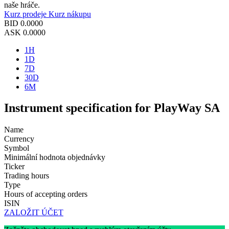
naše hráče.
Kurz prodeje
Kurz nákupu
BID
0.0000
ASK
0.0000
1H
1D
7D
30D
6M
Instrument specification for PlayWay SA
Name
Currency
Symbol
Minimální hodnota objednávky
Ticker
Trading hours
Type
Hours of accepting orders
ISIN
ZALOŽIT ÚČET