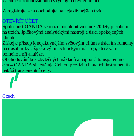
Začněte obchodovat hned s rychlým otevřením účtu.
Zaregistrujte se a obchodujte na nejaktivnějších trzích
OTEVŘÍT ÚČET
Společnost OANDA se může pochlubit více než 20 lety působení
na trzích, špičkovými analytickými nástroji a tisíci spokojených
klientů.
Získejte přístup k nejaktivnějším světovým trhům s tisíci instrumenty
na dosah ruky a špičkovými technickými nástroji, které vám
pomohou při analýze.
Obchodování bez zbytečných nákladů a naprostá transparentnost
cen – OANDA si neúčtuje žádnou provizi u hlavních instrumentů a
nabízí transparentní ceny.
Czech