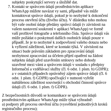
subjekty poskytující servery a úložiště dat.
Kontakt se správcem údajů prostřednictvím aplikace
WhatsApp můžete navázat vy sami, případně vás může
kontaktovat správce údajů, pokud je to nezbytné k dokončení
procesu otevření účtu (živého účtu). V důsledku toho mohou
být vaše osobní údaje předány správci údajů (v závislosti na
vašem nastavení soukromí v aplikaci WhatsApp) ve formě
vaší profilové fotografie a telefonního čísla. Správce údajů vás
může požádat o poskytnutí dalších osobních údajů pouze v
případě, že je to nezbytné k zodpovězení vašeho dotazu nebo
k vyřízení záležitosti, které se kontakt týká. V závislosti na
situaci bude právním základem pro zpracování údajů
nezbytnost zpracování za účelem přijetí opatření na žádost
subjektu údajů před uzavřením smlouvy nebo dohody
uzavřené mezi vámi a správcem údajů v souladu s předpisy
Informační a vzdělávací služby (čl. 6 odst. 1 písm. b) GDPR);
a v ostatních případech oprávněný zájem správce údajů (čl. 6
odst. 1 písm. f) GDPR) spočívající v nutnosti vyřešit
nahlášenou záležitost související s obchodní činností správce
údajů (čl. 6 odst. 1 písm. f) GDPR).
Z bezpečnostních důvodů se komunikace se správcem údajů
prostřednictvím aplikace WhatsApp může týkat výhradně:
a) podpory při procesu otevření účtu (vysvětlení jednotlivých kroků
registračního procesu);