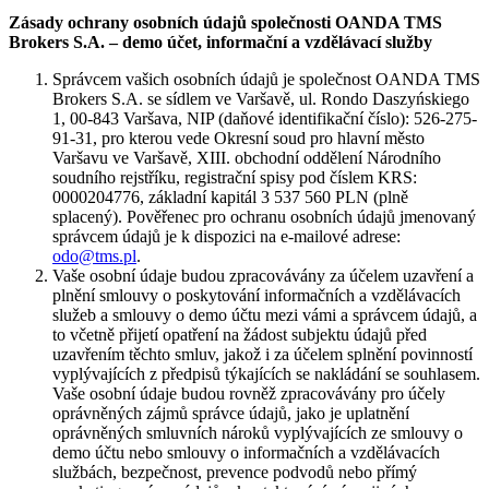
Zásady ochrany osobních údajů společnosti OANDA TMS
Brokers S.A. – demo účet, informační a vzdělávací služby
Správcem vašich osobních údajů je společnost OANDA TMS
Brokers S.A. se sídlem ve Varšavě, ul. Rondo Daszyńskiego
1, 00-843 Varšava, NIP (daňové identifikační číslo): 526-275-
91-31, pro kterou vede Okresní soud pro hlavní město
Varšavu ve Varšavě, XIII. obchodní oddělení Národního
soudního rejstříku, registrační spisy pod číslem KRS:
0000204776, základní kapitál 3 537 560 PLN (plně
splacený). Pověřenec pro ochranu osobních údajů jmenovaný
správcem údajů je k dispozici na e-mailové adrese:
odo@tms.pl
.
Vaše osobní údaje budou zpracovávány za účelem uzavření a
plnění smlouvy o poskytování informačních a vzdělávacích
služeb a smlouvy o demo účtu mezi vámi a správcem údajů, a
to včetně přijetí opatření na žádost subjektu údajů před
uzavřením těchto smluv, jakož i za účelem splnění povinností
vyplývajících z předpisů týkajících se nakládání se souhlasem.
Vaše osobní údaje budou rovněž zpracovávány pro účely
oprávněných zájmů správce údajů, jako je uplatnění
oprávněných smluvních nároků vyplývajících ze smlouvy o
demo účtu nebo smlouvy o informačních a vzdělávacích
službách, bezpečnost, prevence podvodů nebo přímý