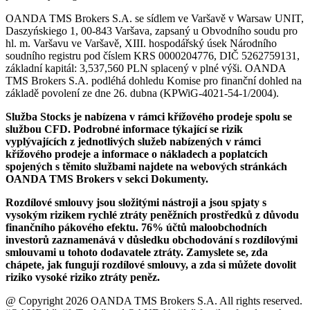
OANDA TMS Brokers S.A. se sídlem ve Varšavě v Warsaw UNIT,
Daszyńskiego 1, 00-843 Varšava, zapsaný u Obvodního soudu pro
hl. m. Varšavu ve Varšavě, XIII. hospodářský úsek Národního
soudního registru pod číslem KRS 0000204776, DIČ 5262759131,
základní kapitál: 3,537,560 PLN splacený v plné výši. OANDA
TMS Brokers S.A. podléhá dohledu Komise pro finanční dohled na
základě povolení ze dne 26. dubna (KPWiG-4021-54-1/2004).
Služba Stocks je nabízena v rámci křížového prodeje spolu se
službou CFD. Podrobné informace týkající se rizik
vyplývajících z jednotlivých služeb nabízených v rámci
křížového prodeje a informace o nákladech a poplatcích
spojených s těmito službami najdete na webových stránkách
OANDA TMS Brokers v sekci Dokumenty.
Rozdílové smlouvy jsou složitými nástroji a jsou spjaty s
vysokým rizikem rychlé ztráty peněžních prostředků z důvodu
finančního pákového efektu. 76% účtů maloobchodních
investorů zaznamenává v důsledku obchodování s rozdílovými
smlouvami u tohoto dodavatele ztráty. Zamyslete se, zda
chápete, jak fungují rozdílové smlouvy, a zda si můžete dovolit
riziko vysoké riziko ztráty peněz.
@ Copyright 2026 OANDA TMS Brokers S.A. All rights reserved.