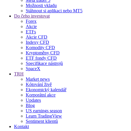
Meta trader 5
Možnosti vkladu
Stáhnout si aplikaci nebo MT5
Do čeho investovat
Forex
Akcie
ETFs
Akcie CFD
Indexy CFD
Komodity CFD
Kryptoměny CFD
ETF fondy CFD
Specifikace nástrojů
SpaceX
TRH
Market news
Kótování živě
Ekonomický kalendář
Korporátní akce
Updates
Blog
US earnings season
Learn TradingView
Sentiment klientů
Kontakt