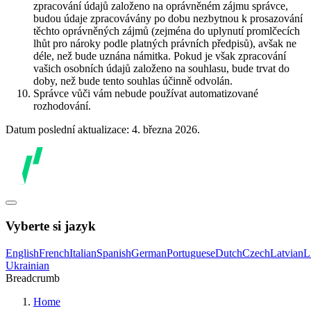
zpracování údajů založeno na oprávněném zájmu správce,
budou údaje zpracovávány po dobu nezbytnou k prosazování
těchto oprávněných zájmů (zejména do uplynutí promlčecích
lhůt pro nároky podle platných právních předpisů), avšak ne
déle, než bude uznána námitka. Pokud je však zpracování
vašich osobních údajů založeno na souhlasu, bude trvat do
doby, než bude tento souhlas účinně odvolán.
Správce vůči vám nebude používat automatizované
rozhodování.
Datum poslední aktualizace: 4. března 2026.
Vyberte si jazyk
English
French
Italian
Spanish
German
Portuguese
Dutch
Czech
Latvian
L
Ukrainian
Breadcrumb
Home