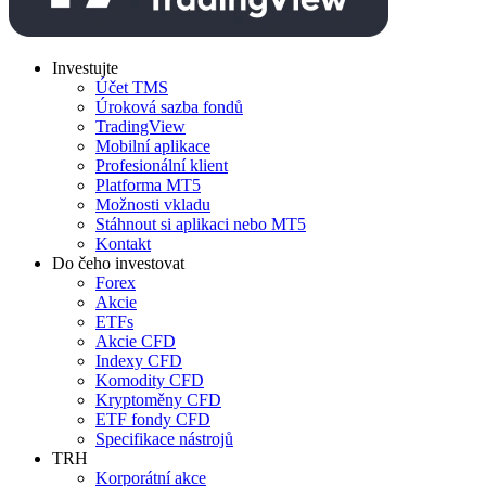
Investujte
Účet TMS
Úroková sazba fondů
TradingView
Mobilní aplikace
Profesionální klient
Platforma MT5
Možnosti vkladu
Stáhnout si aplikaci nebo MT5
Kontakt
Do čeho investovat
Forex
Akcie
ETFs
Akcie CFD
Indexy CFD
Komodity CFD
Kryptoměny CFD
ETF fondy CFD
Specifikace nástrojů
TRH
Korporátní akce