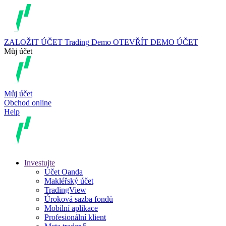
ZALOŽIT ÚČET
Trading
Demo
OTEVŘÍT DEMO ÚČET
Můj účet
Můj účet
Obchod online
Help
Investujte
Účet Oanda
Makléřský účet
TradingView
Úroková sazba fondů
Mobilní aplikace
Profesionální klient