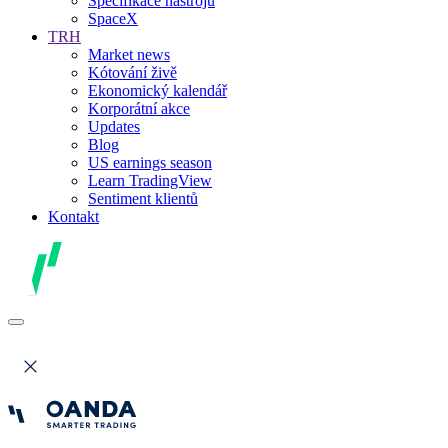
Specifikace nástrojů
SpaceX
TRH
Market news
Kótování živě
Ekonomický kalendář
Korporátní akce
Updates
Blog
US earnings season
Learn TradingView
Sentiment klientů
Kontakt