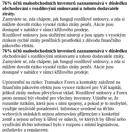
76% účtů maloobchodních investorů zaznamenává v důsledku
obchodování s rozdílovými smlouvami u tohoto dodavatele
ztráty.
Zamyslete se, zda chápete, jak fungují rozdílové smlouvy, a zda si
můžete dovolit riziko vysoké riziko ztráty peněz. Akcie jsou
dostupné v nabídce v rámci křížového prodeje.
Rozdílové smlouvy jsou složitými nástroji a jsou spjaty s vysokým
rizikem rychlé ztráty peněžních prostředků z důvodu finančního
pákového efektu.
76% účtů maloobchodních investorů zaznamenává v důsledku
obchodování s rozdílovými smlouvami u tohoto dodavatele ztráty.
Zamyslete se, zda chápete, jak fungují rozdílové smlouvy, a zda si
můžete dovolit riziko vysoké riziko ztráty peněz. Akcie jsou
dostupné v nabídce v rámci křížového prodeje.
Upozornění na riziko: Transakce Forex a kontrakty založené na
finančním pákovém efektu jsou vysoce rizikové pro Váš kapitál,
jelikož ztráty mohou převyšovat vklad. Rozdílové smlouvy a Forex
proto nemusí být vhodné pro všechny investory. Ujistěte se, že
rozumíte rizikům, která jsou s nimi spojeny, a pokud je to nezbytné,
využijte nezávislé poradenství. Informace uvedené na těchto
webových stránkách nejsou adresovány příjemcům z konkrétní
země a nejsou určeny k šíření ve státech, ve kterých by šíření nebo
využívání těchto informací bylo v rozporu s místní legislativou,
požadavky a regulacemi.