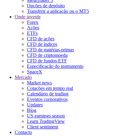
MetaTrader 5
Opções de depósito
Transferir a aplicação ou o MT5
Onde investir
Forex
Ações
ETFs
CFD de ações
CFD de índices
CFD de matérias-primas
CFD de criptomoeda
CFD de fundos ETF
Especificação do instrumento
SpaceX
Mercado
Market news
Cotações em tempo real
Calendário de trading
Eventos corporativos
Updates
Blog
US earnings season
Learn TradingView
Client sentiment
Contacto