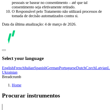
pessoais se basear no consentimento – até que tal
consentimento seja efetivamente retirado.
O Responsável pelo Tratamento não utilizará processos de
tomada de decisão automatizados contra si.
Data da última atualização: 4 de março de 2026.
Select your language
English
French
Italian
Spanish
German
Portuguese
Dutch
Czech
Latvian
L
Ukrainian
Breadcrumb
Home
Procurar instrumentos