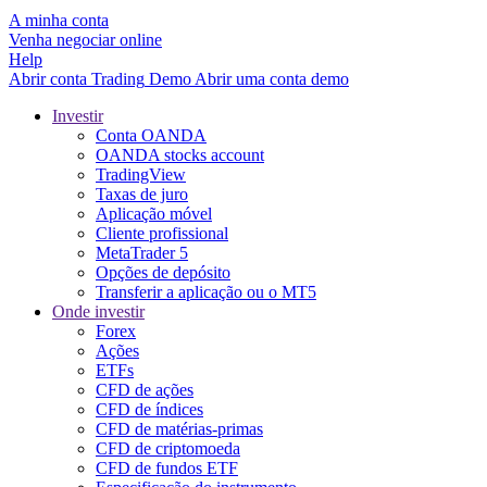
A minha conta
Venha negociar online
Help
Abrir conta
Trading
Demo
Abrir uma conta demo
Investir
Conta OANDA
OANDA stocks account
TradingView
Taxas de juro
Aplicação móvel
Cliente profissional
MetaTrader 5
Opções de depósito
Transferir a aplicação ou o MT5
Onde investir
Forex
Ações
ETFs
CFD de ações
CFD de índices
CFD de matérias-primas
CFD de criptomoeda
CFD de fundos ETF