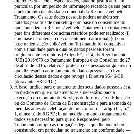
diferentes dos acima especificados, quando justificado, em
particular, por um pedido de informação recebido da sua parte
e pelo âmbito da atividade comercial do Responsável pelo
Tratamento. Os seus dados pessoais podem também ser
tratados para fins de marketing com base no consentimento
que concedeu ao Responsável pelo Tratamento. O tratamento
para fins diferentes dos acima referidos pode ser realizado: (i)
com base na obtenção de consentimento adicional, (ii) com
base na legislação aplicável, ou (iii) quando for compatível
com a finalidade para a qual os dados pessoais foram
originalmente recolhidos (Artigo 6.º, n.º 4, do Regulamento
(UE) 2016/679 do Parlamento Europeu e do Conselho, de 27
de abril de 2016, relativo à proteção das pessoas singulares no
que diz respeito ao tratamento de dados pessoais e à livre
circulação desses dados e que revoga a Diretiva 95/46/CE,
(doravante: «RGPD»).
A base jurídica para o tratamento dos seus dados pessoais é: a.
na medida em que o tratamento seja necessário para a
execução do Contrato de Serviços de Informação e Educação
ou do Contrato de Conta de Demonstração e para a tomada de
medidas antes da celebração de um contrato — artigo 6.º, n.º
1, alínea b) do RGPD; b. na medida em que o tratamento de
dados seja necessário para que o Responsável pelo
Tratamento cumpra as obrigações legais que lhe incumbem,
consistindo, em particular, no tratamento em conformidade —