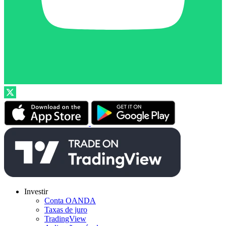
Investir
Conta OANDA
Taxas de juro
TradingView