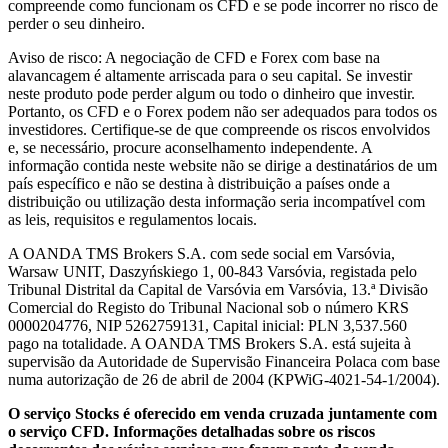
compreende como funcionam os CFD e se pode incorrer no risco de
perder o seu dinheiro.
Aviso de risco: A negociação de CFD e Forex com base na
alavancagem é altamente arriscada para o seu capital. Se investir
neste produto pode perder algum ou todo o dinheiro que investir.
Portanto, os CFD e o Forex podem não ser adequados para todos os
investidores. Certifique-se de que compreende os riscos envolvidos
e, se necessário, procure aconselhamento independente. A
informação contida neste website não se dirige a destinatários de um
país específico e não se destina à distribuição a países onde a
distribuição ou utilização desta informação seria incompatível com
as leis, requisitos e regulamentos locais.
A OANDA TMS Brokers S.A. com sede social em Varsóvia,
Warsaw UNIT, Daszyńskiego 1, 00-843 Varsóvia, registada pelo
Tribunal Distrital da Capital de Varsóvia em Varsóvia, 13.ª Divisão
Comercial do Registo do Tribunal Nacional sob o número KRS
0000204776, NIP 5262759131, Capital inicial: PLN 3,537.560
pago na totalidade. A OANDA TMS Brokers S.A. está sujeita à
supervisão da Autoridade de Supervisão Financeira Polaca com base
numa autorização de 26 de abril de 2004 (KPWiG-4021-54-1/2004).
O serviço Stocks é oferecido em venda cruzada juntamente com
o serviço CFD. Informações detalhadas sobre os riscos