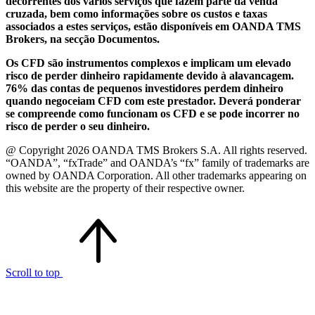
decorrentes dos vários serviços que fazem parte da venda
cruzada, bem como informações sobre os custos e taxas
associados a estes serviços, estão disponíveis em OANDA TMS
Brokers, na secção Documentos.
Os CFD são instrumentos complexos e implicam um elevado
risco de perder dinheiro rapidamente devido à alavancagem.
76% das contas de pequenos investidores perdem dinheiro
quando negoceiam CFD com este prestador. Deverá ponderar
se compreende como funcionam os CFD e se pode incorrer no
risco de perder o seu dinheiro.
@ Copyright 2026 OANDA TMS Brokers S.A. All rights reserved.
“OANDA”, “fxTrade” and OANDA’s “fx” family of trademarks are
owned by OANDA Corporation. All other trademarks appearing on
this website are the property of their respective owner.
Scroll to top