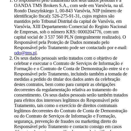
O responsável pelo tratamento dos seus dados pessoais é a
OANDA TMS Brokers S.A., com sede em Varsóvia, na ul.
Rondo Daszyńskiego 1, 00-843 Varsóvia, NIP (número de
identificação fiscal): 526-275-91-31, cujos registos são
mantidos pelo Tribunal Distrital da capital de Varsóvia, em
Varsóvia, XIII Departamento Comercial do Registo Nacional
de Empresas, sob o número KRS: 0000204776, com um
capital social de 3 537 560 PLN (integralmente realizado). O
Responsável pela Proteção de Dados nomeado pelo
Responsável pelo Tratamento pode ser contactado por e-mail:
odo@tms.pl
.
Os seus dados pessoais serão tratados com o objetivo de
celebrar e executar o Contrato de Serviços de Informação e
Formação e o Contrato de Conta de Demonstração entre si e o
Responsável pelo Tratamento, incluindo também a tomada de
medidas a pedido do titular dos dados antes da celebração
destes contratos, bem como para cumprir as obrigações
decorrentes da regulamentação relativa ao tratamento do
consentimento. Os seus dados pessoais serão também tratados
para efeitos dos interesses legítimos do Responsável pelo
Tratamento, tais como o exercício de direitos contratuais
legítimos decorrentes do Contrato de Conta de Demonstração
ou do Contrato de Serviços de Informação e Formação,
segurança, prevenção de fraudes ou marketing direto do
Responsável pelo Tratamento e contacto consigo em casos