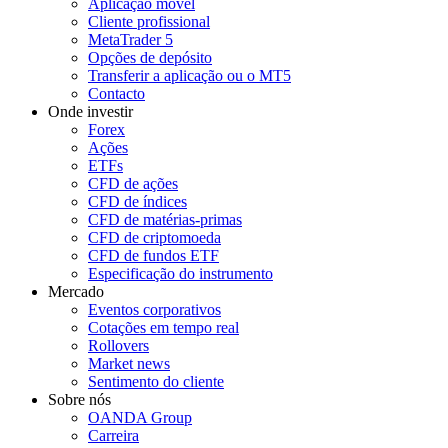
Aplicação móvel
Cliente profissional
MetaTrader 5
Opções de depósito
Transferir a aplicação ou o MT5
Contacto
Onde investir
Forex
Ações
ETFs
CFD de ações
CFD de índices
CFD de matérias-primas
CFD de criptomoeda
CFD de fundos ETF
Especificação do instrumento
Mercado
Eventos corporativos
Cotações em tempo real
Rollovers
Market news
Sentimento do cliente
Sobre nós
OANDA Group
Carreira