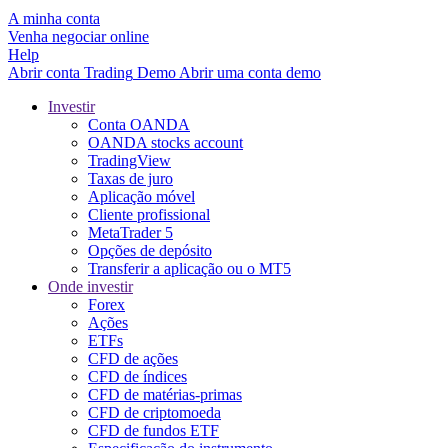
A minha conta
Venha negociar online
Help
Abrir conta
Trading
Demo
Abrir uma conta demo
Investir
Conta OANDA
OANDA stocks account
TradingView
Taxas de juro
Aplicação móvel
Cliente profissional
MetaTrader 5
Opções de depósito
Transferir a aplicação ou o MT5
Onde investir
Forex
Ações
ETFs
CFD de ações
CFD de índices
CFD de matérias-primas
CFD de criptomoeda
CFD de fundos ETF