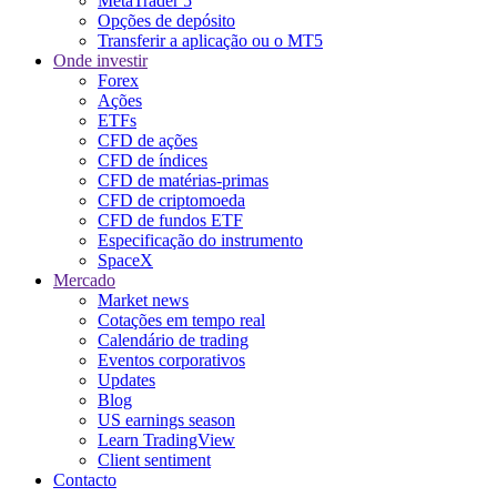
MetaTrader 5
Opções de depósito
Transferir a aplicação ou o MT5
Onde investir
Forex
Ações
ETFs
CFD de ações
CFD de índices
CFD de matérias-primas
CFD de criptomoeda
CFD de fundos ETF
Especificação do instrumento
SpaceX
Mercado
Market news
Cotações em tempo real
Calendário de trading
Eventos corporativos
Updates
Blog
US earnings season
Learn TradingView
Client sentiment
Contacto