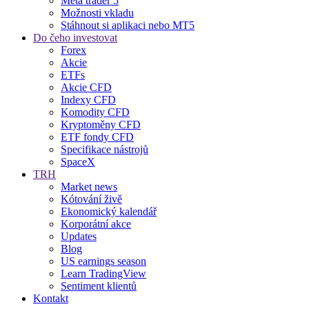
Meta trader 5
Možnosti vkladu
Stáhnout si aplikaci nebo MT5
Do čeho investovat
Forex
Akcie
ETFs
Akcie CFD
Indexy CFD
Komodity CFD
Kryptoměny CFD
ETF fondy CFD
Specifikace nástrojů
SpaceX
TRH
Market news
Kótování živě
Ekonomický kalendář
Korporátní akce
Updates
Blog
US earnings season
Learn TradingView
Sentiment klientů
Kontakt