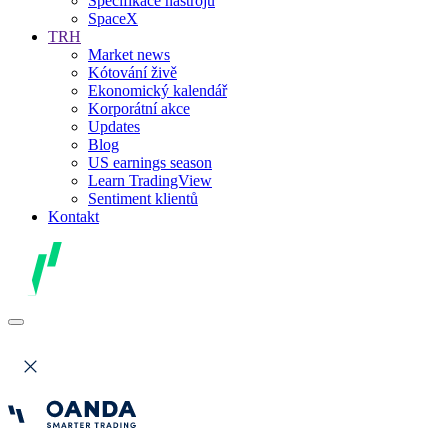
Specifikace nástrojů
SpaceX
TRH
Market news
Kótování živě
Ekonomický kalendář
Korporátní akce
Updates
Blog
US earnings season
Learn TradingView
Sentiment klientů
Kontakt