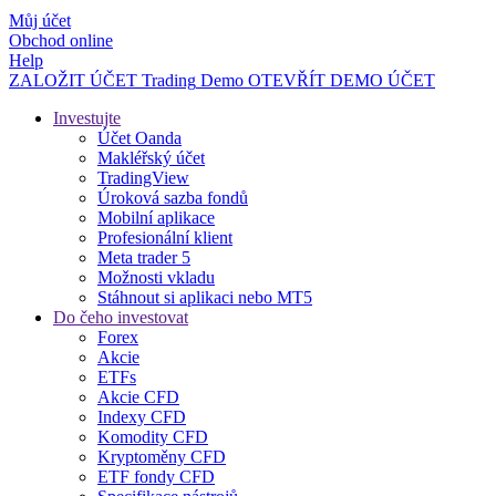
Můj účet
Obchod online
Help
ZALOŽIT ÚČET
Trading
Demo
OTEVŘÍT DEMO ÚČET
Investujte
Účet Oanda
Makléřský účet
TradingView
Úroková sazba fondů
Mobilní aplikace
Profesionální klient
Meta trader 5
Možnosti vkladu
Stáhnout si aplikaci nebo MT5
Do čeho investovat
Forex
Akcie
ETFs
Akcie CFD
Indexy CFD
Komodity CFD
Kryptoměny CFD
ETF fondy CFD