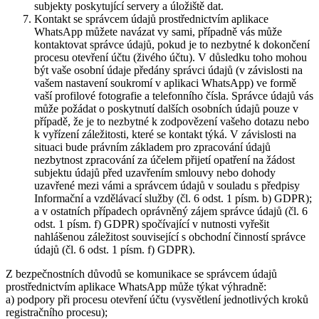
subjekty poskytující servery a úložiště dat.
Kontakt se správcem údajů prostřednictvím aplikace
WhatsApp můžete navázat vy sami, případně vás může
kontaktovat správce údajů, pokud je to nezbytné k dokončení
procesu otevření účtu (živého účtu). V důsledku toho mohou
být vaše osobní údaje předány správci údajů (v závislosti na
vašem nastavení soukromí v aplikaci WhatsApp) ve formě
vaší profilové fotografie a telefonního čísla. Správce údajů vás
může požádat o poskytnutí dalších osobních údajů pouze v
případě, že je to nezbytné k zodpovězení vašeho dotazu nebo
k vyřízení záležitosti, které se kontakt týká. V závislosti na
situaci bude právním základem pro zpracování údajů
nezbytnost zpracování za účelem přijetí opatření na žádost
subjektu údajů před uzavřením smlouvy nebo dohody
uzavřené mezi vámi a správcem údajů v souladu s předpisy
Informační a vzdělávací služby (čl. 6 odst. 1 písm. b) GDPR);
a v ostatních případech oprávněný zájem správce údajů (čl. 6
odst. 1 písm. f) GDPR) spočívající v nutnosti vyřešit
nahlášenou záležitost související s obchodní činností správce
údajů (čl. 6 odst. 1 písm. f) GDPR).
Z bezpečnostních důvodů se komunikace se správcem údajů
prostřednictvím aplikace WhatsApp může týkat výhradně:
a) podpory při procesu otevření účtu (vysvětlení jednotlivých kroků
registračního procesu);