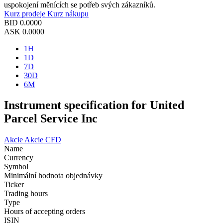
uspokojení měnících se potřeb svých zákazníků.
Kurz prodeje
Kurz nákupu
BID
0.0000
ASK
0.0000
1H
1D
7D
30D
6M
Instrument specification for United
Parcel Service Inc
Akcie
Akcie CFD
Name
Currency
Symbol
Minimální hodnota objednávky
Ticker
Trading hours
Type
Hours of accepting orders
ISIN