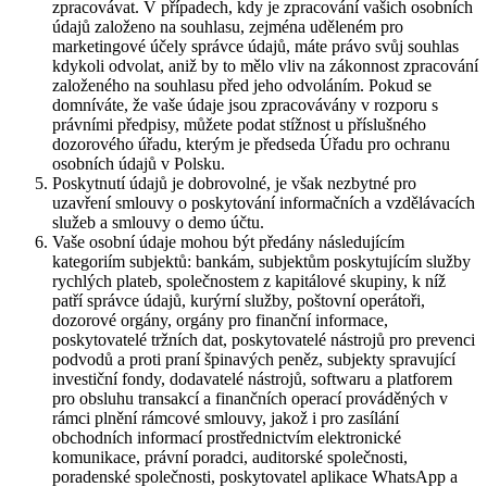
zpracovávat. V případech, kdy je zpracování vašich osobních
údajů založeno na souhlasu, zejména uděleném pro
marketingové účely správce údajů, máte právo svůj souhlas
kdykoli odvolat, aniž by to mělo vliv na zákonnost zpracování
založeného na souhlasu před jeho odvoláním. Pokud se
domníváte, že vaše údaje jsou zpracovávány v rozporu s
právními předpisy, můžete podat stížnost u příslušného
dozorového úřadu, kterým je předseda Úřadu pro ochranu
osobních údajů v Polsku.
Poskytnutí údajů je dobrovolné, je však nezbytné pro
uzavření smlouvy o poskytování informačních a vzdělávacích
služeb a smlouvy o demo účtu.
Vaše osobní údaje mohou být předány následujícím
kategoriím subjektů: bankám, subjektům poskytujícím služby
rychlých plateb, společnostem z kapitálové skupiny, k níž
patří správce údajů, kurýrní služby, poštovní operátoři,
dozorové orgány, orgány pro finanční informace,
poskytovatelé tržních dat, poskytovatelé nástrojů pro prevenci
podvodů a proti praní špinavých peněz, subjekty spravující
investiční fondy, dodavatelé nástrojů, softwaru a platforem
pro obsluhu transakcí a finančních operací prováděných v
rámci plnění rámcové smlouvy, jakož i pro zasílání
obchodních informací prostřednictvím elektronické
komunikace, právní poradci, auditorské společnosti,
poradenské společnosti, poskytovatel aplikace WhatsApp a