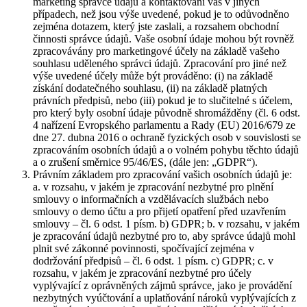
marketing správce údajů a kontaktování vás v jiných
případech, než jsou výše uvedené, pokud je to odůvodněno
zejména dotazem, který jste zaslali, a rozsahem obchodní
činnosti správce údajů. Vaše osobní údaje mohou být rovněž
zpracovávány pro marketingové účely na základě vašeho
souhlasu uděleného správci údajů. Zpracování pro jiné než
výše uvedené účely může být prováděno: (i) na základě
získání dodatečného souhlasu, (ii) na základě platných
právních předpisů, nebo (iii) pokud je to slučitelné s účelem,
pro který byly osobní údaje původně shromážděny (čl. 6 odst.
4 nařízení Evropského parlamentu a Rady (EU) 2016/679 ze
dne 27. dubna 2016 o ochraně fyzických osob v souvislosti se
zpracováním osobních údajů a o volném pohybu těchto údajů
a o zrušení směrnice 95/46/ES, (dále jen: „GDPR“).
Právním základem pro zpracování vašich osobních údajů je:
a. v rozsahu, v jakém je zpracování nezbytné pro plnění
smlouvy o informačních a vzdělávacích službách nebo
smlouvy o demo účtu a pro přijetí opatření před uzavřením
smlouvy – čl. 6 odst. 1 písm. b) GDPR; b. v rozsahu, v jakém
je zpracování údajů nezbytné pro to, aby správce údajů mohl
plnit své zákonné povinnosti, spočívající zejména v
dodržování předpisů – čl. 6 odst. 1 písm. c) GDPR; c. v
rozsahu, v jakém je zpracování nezbytné pro účely
vyplývající z oprávněných zájmů správce, jako je provádění
nezbytných vyúčtování a uplatňování nároků vyplývajících z