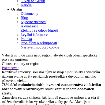
OANDA Group
Kariéra
Ostatní
Dokumenty
Blog
Kyberbezpečnost
Aktualizace
Zřeknutí se odpovědnosti
Legální informace
Politika
Prohlášení o přístupnosti
Nastavení souborů cookie
Vyberte si jinou zemi nebo region, abyste viděli obsah specifický
pro vaše umístění.
Choose country or region
Pokračovat
Rozdílové smlouvy jsou složitými nástroji a jsou spjaty s vysokým
rizikem rychlé ztráty peněžních prostředků z důvodu finančního
pákového efektu.
76% účtů maloobchodních investorů zaznamenává v důsledku
obchodování s rozdílovými smlouvami u tohoto dodavatele
ztráty.
Zamyslete se, zda chápete, jak fungují rozdílové smlouvy, a zda si
můžete dovolit riziko vysoké riziko ztráty peněz. Akcie jsou