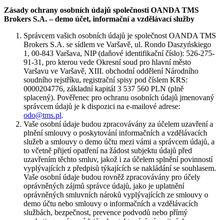
Zásady ochrany osobních údajů společnosti OANDA TMS
Brokers S.A. – demo účet, informační a vzdělávací služby
Správcem vašich osobních údajů je společnost OANDA TMS
Brokers S.A. se sídlem ve Varšavě, ul. Rondo Daszyńskiego
1, 00-843 Varšava, NIP (daňové identifikační číslo): 526-275-
91-31, pro kterou vede Okresní soud pro hlavní město
Varšavu ve Varšavě, XIII. obchodní oddělení Národního
soudního rejstříku, registrační spisy pod číslem KRS:
0000204776, základní kapitál 3 537 560 PLN (plně
splacený). Pověřenec pro ochranu osobních údajů jmenovaný
správcem údajů je k dispozici na e-mailové adrese:
odo@tms.pl
.
Vaše osobní údaje budou zpracovávány za účelem uzavření a
plnění smlouvy o poskytování informačních a vzdělávacích
služeb a smlouvy o demo účtu mezi vámi a správcem údajů, a
to včetně přijetí opatření na žádost subjektu údajů před
uzavřením těchto smluv, jakož i za účelem splnění povinností
vyplývajících z předpisů týkajících se nakládání se souhlasem.
Vaše osobní údaje budou rovněž zpracovávány pro účely
oprávněných zájmů správce údajů, jako je uplatnění
oprávněných smluvních nároků vyplývajících ze smlouvy o
demo účtu nebo smlouvy o informačních a vzdělávacích
službách, bezpečnost, prevence podvodů nebo přímý