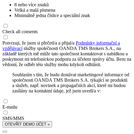
8 nebo více znaků
Velká a malá písmena
Minimálně jedna číslice a speciální znak
Check all consents
Potvrzuji, že jsem si přečetl/a a přijal/a
Podmínky informační a
vzdělávací
služby společnosti OANDA TMS Brokers S.A., na
základě kterých mě může tato společnost kontaktovat s nabídkou a
poskytnout mi telefonickou podporu za účelem správy účtu. Beru na
vědomí, že odběr této služby mohu kdykoli odhlásit.
Souhlasím s tím, že budu dostávat marketingové informace od
společnosti OANDA TMS Brokers S.A. týkající se produktů
a služeb, např. novinek a propagačních akcí, které mi budou
zasílány na kontaktní údaje, jež jsem uvedl/a v:
E-mailu
SMS/MMS
OTEVŘÍT DEMO ÚČET »