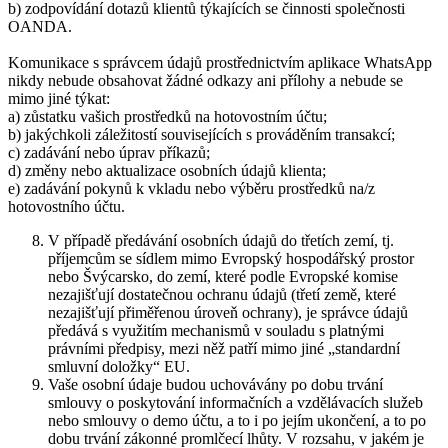
b) zodpovídání dotazů klientů týkajících se činnosti společnosti
OANDA.
Komunikace s správcem údajů prostřednictvím aplikace WhatsApp
nikdy nebude obsahovat žádné odkazy ani přílohy a nebude se
mimo jiné týkat:
a) zůstatku vašich prostředků na hotovostním účtu;
b) jakýchkoli záležitostí souvisejících s prováděním transakcí;
c) zadávání nebo úprav příkazů;
d) změny nebo aktualizace osobních údajů klienta;
e) zadávání pokynů k vkladu nebo výběru prostředků na/z
hotovostního účtu.
V případě předávání osobních údajů do třetích zemí, tj.
příjemcům se sídlem mimo Evropský hospodářský prostor
nebo Švýcarsko, do zemí, které podle Evropské komise
nezajišťují dostatečnou ochranu údajů (třetí země, které
nezajišťují přiměřenou úroveň ochrany), je správce údajů
předává s využitím mechanismů v souladu s platnými
právními předpisy, mezi něž patří mimo jiné „standardní
smluvní doložky“ EU.
Vaše osobní údaje budou uchovávány po dobu trvání
smlouvy o poskytování informačních a vzdělávacích služeb
nebo smlouvy o demo účtu, a to i po jejím ukončení, a to po
dobu trvání zákonné promlčecí lhůty. V rozsahu, v jakém je