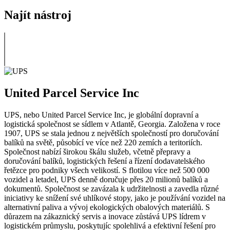
Najít nástroj
United Parcel Service Inc
UPS, nebo United Parcel Service Inc, je globální dopravní a
logistická společnost se sídlem v Atlantě, Georgia. Založena v roce
1907, UPS se stala jednou z největších společností pro doručování
balíků na světě, působící ve více než 220 zemích a teritoriích.
Společnost nabízí širokou škálu služeb, včetně přepravy a
doručování balíků, logistických řešení a řízení dodavatelského
řetězce pro podniky všech velikostí. S flotilou více než 500 000
vozidel a letadel, UPS denně doručuje přes 20 milionů balíků a
dokumentů. Společnost se zavázala k udržitelnosti a zavedla různé
iniciativy ke snížení své uhlíkové stopy, jako je používání vozidel na
alternativní paliva a vývoj ekologických obalových materiálů. S
důrazem na zákaznický servis a inovace zůstává UPS lídrem v
logistickém průmyslu, poskytujíc spolehlivá a efektivní řešení pro