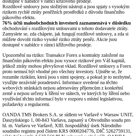
dostupné v nabídce v rámci křížového prodeje.
Rozdílové smlouvy jsou složitými nástroji a jsou spjaty s vysokým
rizikem rychlé ztráty peněžních prostředků z důvodu finančního
pákového efektu.
76% účtů maloobchodních investorů zaznamenává v důsledku
obchodování s rozdílovými smlouvami u tohoto dodavatele ztráty.
Zamyslete se, zda chápete, jak fungují rozdílové smlouvy, a zda si
můžete dovolit riziko vysoké riziko ztráty peněz. Akcie jsou
dostupné v nabídce v rámci křížového prodeje.
Upozornění na riziko: Transakce Forex a kontrakty založené na
finančním pákovém efektu jsou vysoce rizikové pro Váš kapitál,
jelikož ztráty mohou převyšovat vklad. Rozdílové smlouvy a Forex
proto nemusí být vhodné pro všechny investory. Ujistěte se, že
rozumíte rizikům, která jsou s nimi spojeny, a pokud je to nezbytné,
využijte nezávislé poradenství. Informace uvedené na těchto
webových stránkách nejsou adresovány příjemcům z konkrétní
země a nejsou určeny k šíření ve státech, ve kterých by šíření nebo
využívání těchto informací bylo v rozporu s místní legislativou,
požadavky a regulacemi.
OANDA TMS Brokers S.A. se sídlem ve Varšavě v Warsaw UNIT,
Daszyńskiego 1, 00-843 Varšava, zapsaný u Obvodního soudu pro
hl. m. Varšavu ve Varšavě, XIII. hospodářský úsek Národního
soudního registru pod číslem KRS 0000204776, DIČ 5262759131,