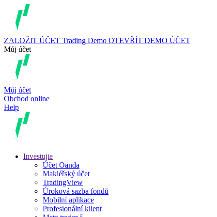
ZALOŽIT ÚČET
Trading
Demo
OTEVŘÍT DEMO ÚČET
Můj účet
Můj účet
Obchod online
Help
Investujte
Účet Oanda
Makléřský účet
TradingView
Úroková sazba fondů
Mobilní aplikace
Profesionální klient