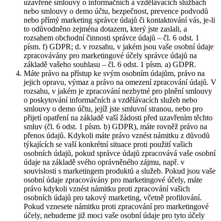
uzavřené smlouvy o informačních a vzdělávacích službách
nebo smlouvy o demo účtu, bezpečnost, prevence podvodů
nebo přímý marketing správce údajů či kontaktování vás, je-li
to odůvodněno zejména dotazem, který jste zaslali, a
rozsahem obchodní činnosti správce údajů – čl. 6 odst. 1
písm. f) GDPR; d. v rozsahu, v jakém jsou vaše osobní údaje
zpracovávány pro marketingové účely správce údajů na
základě vašeho souhlasu – čl. 6 odst. 1 písm. a) GDPR.
Máte právo na přístup ke svým osobním údajům, právo na
jejich opravu, výmaz a právo na omezení zpracování údajů. V
rozsahu, v jakém je zpracování nezbytné pro plnění smlouvy
o poskytování informačních a vzdělávacích služeb nebo
smlouvy o demo účtu, jejíž jste smluvní stranou, nebo pro
přijetí opatření na základě vaší žádosti před uzavřením těchto
smluv (čl. 6 odst. 1 písm. b) GDPR), máte rovněž právo na
přenos údajů. Kdykoli máte právo vznést námitku z důvodů
týkajících se vaší konkrétní situace proti použití vašich
osobních údajů, pokud správce údajů zpracovává vaše osobní
údaje na základě svého oprávněného zájmu, např. v
souvislosti s marketingem produktů a služeb. Pokud jsou vaše
osobní údaje zpracovávány pro marketingové účely, máte
právo kdykoli vznést námitku proti zpracování vašich
osobních údajů pro takový marketing, včetně profilování.
Pokud vznesete námitku proti zpracování pro marketingové
účely, nebudeme již moci vaše osobní údaje pro tyto účely