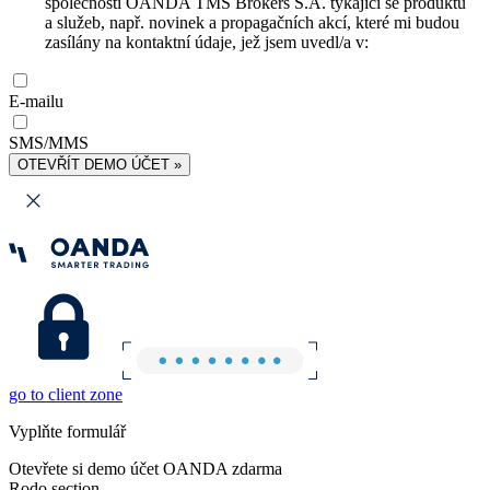
společnosti OANDA TMS Brokers S.A. týkající se produktů
a služeb, např. novinek a propagačních akcí, které mi budou
zasílány na kontaktní údaje, jež jsem uvedl/a v:
E-mailu
SMS/MMS
OTEVŘÍT DEMO ÚČET »
go to client zone
Vyplňte formulář
Otevřete si demo účet OANDA zdarma
Rodo section