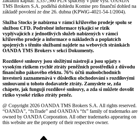
základní kapitál: 3,537,560 PLN splacený v plné výši. OANDA
TMS Brokers S.A. podléhá dohledu Komise pro finanční dohled na
základě povolení ze dne 26. dubna (KPWiG-4021-54-1/2004).
Služba Stocks je nabízena v rámci křížového prodeje spolu se
službou CFD. Podrobné informace týkající se rizik
vyplývajících z jednotlivých služeb nabízených v rámci
křížového prodeje a informace o nákladech a poplatcích
spojených s těmito službami najdete na webových stránkách
OANDA TMS Brokers v sekci Dokumenty.
Rozdílové smlouvy jsou složitými nástroji a jsou spjaty s
vysokým rizikem rychlé ztráty peněžních prostředků z důvodu
finančního pákového efektu. 76% účtů maloobchodních
investorů zaznamenává v důsledku obchodování s rozdílovými
smlouvami u tohoto dodavatele ztráty. Zamyslete se, zda
chápete, jak fungují rozdílové smlouvy, a zda si můžete dovolit
riziko vysoké riziko ztráty peněz.
@ Copyright 2026 OANDA TMS Brokers S.A. All rights reserved.
“OANDA”, “fxTrade” and OANDA’s “fx” family of trademarks are
owned by OANDA Corporation. All other trademarks appearing on
this website are the property of their respective owner.