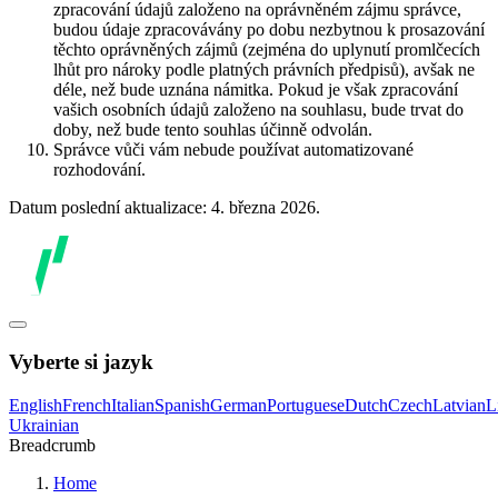
zpracování údajů založeno na oprávněném zájmu správce,
budou údaje zpracovávány po dobu nezbytnou k prosazování
těchto oprávněných zájmů (zejména do uplynutí promlčecích
lhůt pro nároky podle platných právních předpisů), avšak ne
déle, než bude uznána námitka. Pokud je však zpracování
vašich osobních údajů založeno na souhlasu, bude trvat do
doby, než bude tento souhlas účinně odvolán.
Správce vůči vám nebude používat automatizované
rozhodování.
Datum poslední aktualizace: 4. března 2026.
Vyberte si jazyk
English
French
Italian
Spanish
German
Portuguese
Dutch
Czech
Latvian
L
Ukrainian
Breadcrumb
Home