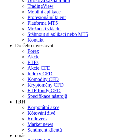
Úroková sazba fondů
TradingView
Mobilní aplikace
Profesionální klient
Platforma MT5
Možnosti vkladu
Stáhnout si aplikaci nebo MT5
Kontakt
Do čeho investovat
Forex
Akcie
ETFs
Akcie CFD
Indexy CFD
Komodity CFD
Kryptoměny CFD
ETF fondy CFD
Specifikace nástrojů
TRH
Korporátní akce
Kótování živě
Rollovers
Market news
Sentiment klientů
o nás