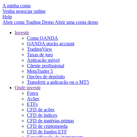
A minha conta
Venha negociar online
Help
Abrir conta
Trading
Demo
Abrir uma conta demo
Investir
Conta OANDA
OANDA stocks account
TradingView
Taxas de juro
Aplicação móvel
Cliente profissional
MetaTrader 5
Opções de depósito
Transferir a aplicação ou o MT5
Onde investir
Forex
Ações
ETFs
CFD de ações
CFD de índices
CFD de matérias-primas
CFD de criptomoeda
CFD de fundos ETF