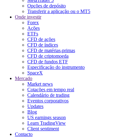
MetaTrader 5
Opções de depósito
Transferir a aplicação ou o MT5
Onde investir
Forex
Ações
ETFs
CFD de ações
CFD de índices
CFD de matérias-primas
CFD de criptomoeda
CFD de fundos ETF
Especificação do instrumento
SpaceX
Mercado
Market news
Cotações em tempo real
Calendário de trading
Eventos corporativos
Updates
Blog
US earnings season
Learn TradingView
Client sentiment
Contacto