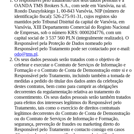
O responsável pelo tratamento dos seus dados pessoais é a
OANDA TMS Brokers S.A., com sede em Varsóvia, na ul.
Rondo Daszyńskiego 1, 00-843 Varsóvia, NIP (número de
identificação fiscal): 526-275-91-31, cujos registos são
mantidos pelo Tribunal Distrital da capital de Varsóvia, em
Varsóvia, XIII Departamento Comercial do Registo Nacional
de Empresas, sob o número KRS: 0000204776, com um
capital social de 3 537 560 PLN (integralmente realizado). O
Responsável pela Proteção de Dados nomeado pelo
Responsável pelo Tratamento pode ser contactado por e-mail:
odo@tms.pl
.
Os seus dados pessoais serão tratados com o objetivo de
celebrar e executar o Contrato de Serviços de Informação e
Formação e o Contrato de Conta de Demonstração entre si e o
Responsável pelo Tratamento, incluindo também a tomada de
medidas a pedido do titular dos dados antes da celebração
destes contratos, bem como para cumprir as obrigações
decorrentes da regulamentação relativa ao tratamento do
consentimento. Os seus dados pessoais serão também tratados
para efeitos dos interesses legítimos do Responsável pelo
Tratamento, tais como o exercício de direitos contratuais
legítimos decorrentes do Contrato de Conta de Demonstração
ou do Contrato de Serviços de Informação e Formação,
segurança, prevenção de fraudes ou marketing direto do
Responsável pelo Tratamento e contacto consigo em casos