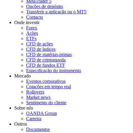
MetaTrader 5
Opções de depósito
Transferir a aplicação ou o MT5
Contacto
Onde investir
Forex
Ações
ETFs
CFD de ações
CFD de índices
CFD de matérias-primas
CFD de criptomoeda
CFD de fundos ETF
Especificação do instrumento
Mercado
Eventos corporativos
Cotações em tempo real
Rollovers
Market news
Sentimento do cliente
Sobre nós
OANDA Group
Carreira
Outros
Documentos