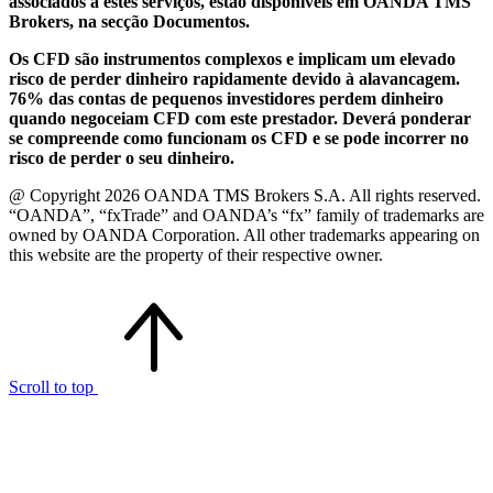
associados a estes serviços, estão disponíveis em OANDA TMS
Brokers, na secção Documentos.
Os CFD são instrumentos complexos e implicam um elevado
risco de perder dinheiro rapidamente devido à alavancagem.
76% das contas de pequenos investidores perdem dinheiro
quando negoceiam CFD com este prestador. Deverá ponderar
se compreende como funcionam os CFD e se pode incorrer no
risco de perder o seu dinheiro.
@ Copyright 2026 OANDA TMS Brokers S.A. All rights reserved.
“OANDA”, “fxTrade” and OANDA’s “fx” family of trademarks are
owned by OANDA Corporation. All other trademarks appearing on
this website are the property of their respective owner.
Scroll to top