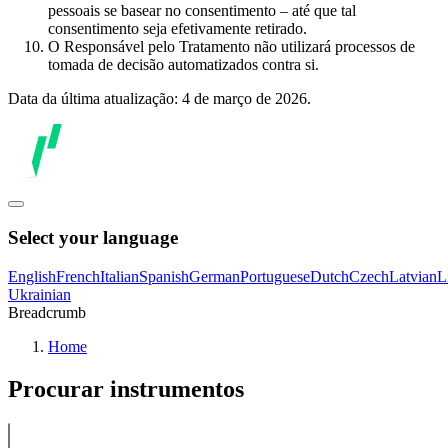
pessoais se basear no consentimento – até que tal
consentimento seja efetivamente retirado.
O Responsável pelo Tratamento não utilizará processos de
tomada de decisão automatizados contra si.
Data da última atualização: 4 de março de 2026.
Select your language
English
French
Italian
Spanish
German
Portuguese
Dutch
Czech
Latvian
L
Ukrainian
Breadcrumb
Home
Procurar instrumentos