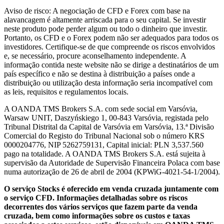
Aviso de risco: A negociação de CFD e Forex com base na
alavancagem é altamente arriscada para o seu capital. Se investir
neste produto pode perder algum ou todo o dinheiro que investir.
Portanto, os CFD e o Forex podem não ser adequados para todos os
investidores. Certifique-se de que compreende os riscos envolvidos
e, se necessário, procure aconselhamento independente. A
informação contida neste website não se dirige a destinatários de um
país específico e não se destina à distribuição a países onde a
distribuição ou utilização desta informação seria incompatível com
as leis, requisitos e regulamentos locais.
A OANDA TMS Brokers S.A. com sede social em Varsóvia,
Warsaw UNIT, Daszyńskiego 1, 00-843 Varsóvia, registada pelo
Tribunal Distrital da Capital de Varsóvia em Varsóvia, 13.ª Divisão
Comercial do Registo do Tribunal Nacional sob o número KRS
0000204776, NIP 5262759131, Capital inicial: PLN 3,537.560
pago na totalidade. A OANDA TMS Brokers S.A. está sujeita à
supervisão da Autoridade de Supervisão Financeira Polaca com base
numa autorização de 26 de abril de 2004 (KPWiG-4021-54-1/2004).
O serviço Stocks é oferecido em venda cruzada juntamente com
o serviço CFD. Informações detalhadas sobre os riscos
decorrentes dos vários serviços que fazem parte da venda
cruzada, bem como informações sobre os custos e taxas