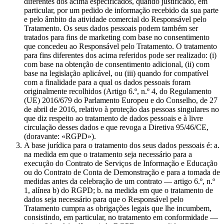
diferentes dos acima especificados, quando justificado, em
particular, por um pedido de informação recebido da sua parte
e pelo âmbito da atividade comercial do Responsável pelo
Tratamento. Os seus dados pessoais podem também ser
tratados para fins de marketing com base no consentimento
que concedeu ao Responsável pelo Tratamento. O tratamento
para fins diferentes dos acima referidos pode ser realizado: (i)
com base na obtenção de consentimento adicional, (ii) com
base na legislação aplicável, ou (iii) quando for compatível
com a finalidade para a qual os dados pessoais foram
originalmente recolhidos (Artigo 6.º, n.º 4, do Regulamento
(UE) 2016/679 do Parlamento Europeu e do Conselho, de 27
de abril de 2016, relativo à proteção das pessoas singulares no
que diz respeito ao tratamento de dados pessoais e à livre
circulação desses dados e que revoga a Diretiva 95/46/CE,
(doravante: «RGPD»).
A base jurídica para o tratamento dos seus dados pessoais é: a.
na medida em que o tratamento seja necessário para a
execução do Contrato de Serviços de Informação e Educação
ou do Contrato de Conta de Demonstração e para a tomada de
medidas antes da celebração de um contrato — artigo 6.º, n.º
1, alínea b) do RGPD; b. na medida em que o tratamento de
dados seja necessário para que o Responsável pelo
Tratamento cumpra as obrigações legais que lhe incumbem,
consistindo, em particular, no tratamento em conformidade —