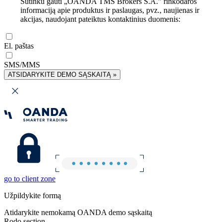
Sutinku gauti „OANDA TMS Brokers S.A.” rinkodaros
informaciją apie produktus ir paslaugas, pvz., naujienas ir
akcijas, naudojant pateiktus kontaktinius duomenis:
El. paštas
SMS/MMS
ATSIDARYKITE DEMO SĄSKAITĄ »
go to client zone
Užpildykite formą
Atidarykite nemokamą OANDA demo sąskaitą
Rodo section