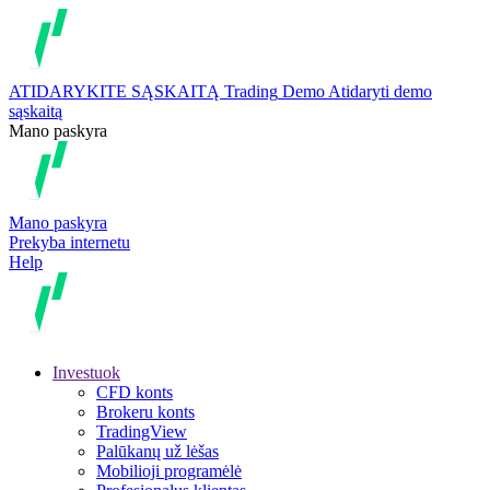
ATIDARYKITE SĄSKAITĄ
Trading
Demo
Atidaryti demo
sąskaitą
Mano paskyra
Mano paskyra
Prekyba internetu
Help
Investuok
CFD konts
Brokeru konts
TradingView
Palūkanų už lėšas
Mobilioji programėlė