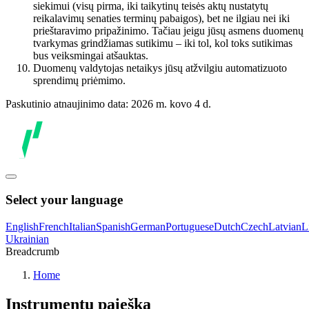
siekimui (visų pirma, iki taikytinų teisės aktų nustatytų
reikalavimų senaties terminų pabaigos), bet ne ilgiau nei iki
prieštaravimo pripažinimo. Tačiau jeigu jūsų asmens duomenų
tvarkymas grindžiamas sutikimu – iki tol, kol toks sutikimas
bus veiksmingai atšauktas.
Duomenų valdytojas netaikys jūsų atžvilgiu automatizuoto
sprendimų priėmimo.
Paskutinio atnaujinimo data: 2026 m. kovo 4 d.
Select your language
English
French
Italian
Spanish
German
Portuguese
Dutch
Czech
Latvian
L
Ukrainian
Breadcrumb
Home
Instrumentų paieška