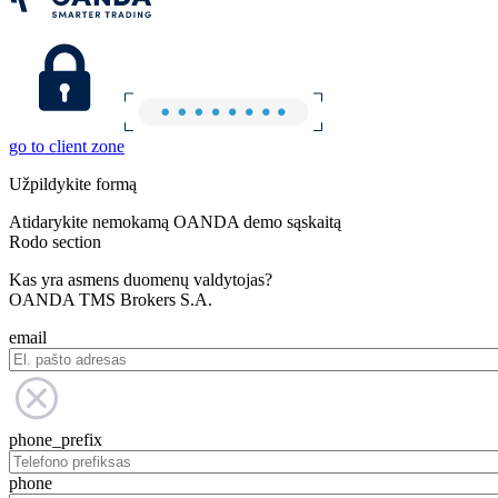
go to client zone
Užpildykite formą
Atidarykite nemokamą OANDA demo sąskaitą
Rodo section
Kas yra asmens duomenų valdytojas?
OANDA TMS Brokers S.A.
email
phone_prefix
phone