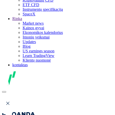
Kriptovaliutų CFD
ETF CFD
Instrumentų specifikacija
SpaceX
Rinka
Market news
Kainos gyvai
Ekonomikos kalendorius
Įmonių veiksmai
Updates
Blog
US earnings season
Learn TradingView
Klientų nuomonė
kontaktas