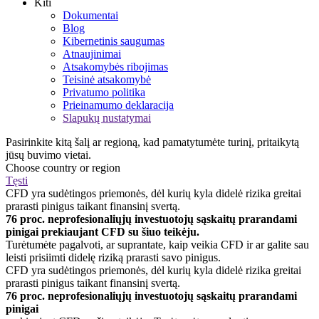
Kiti
Dokumentai
Blog
Kibernetinis saugumas
Atnaujinimai
Atsakomybės ribojimas
Teisinė atsakomybė
Privatumo politika
Prieinamumo deklaracija
Slapukų nustatymai
Pasirinkite kitą šalį ar regioną, kad pamatytumėte turinį, pritaikytą
jūsų buvimo vietai.
Choose country or region
Tęsti
CFD yra sudėtingos priemonės, dėl kurių kyla didelė rizika greitai
prarasti pinigus taikant finansinį svertą.
76 proc. neprofesionaliųjų investuotojų sąskaitų prarandami
pinigai prekiaujant CFD su šiuo teikėju.
Turėtumėte pagalvoti, ar suprantate, kaip veikia CFD ir ar galite sau
leisti prisiimti didelę riziką prarasti savo pinigus.
CFD yra sudėtingos priemonės, dėl kurių kyla didelė rizika greitai
prarasti pinigus taikant finansinį svertą.
76 proc. neprofesionaliųjų investuotojų sąskaitų prarandami
pinigai