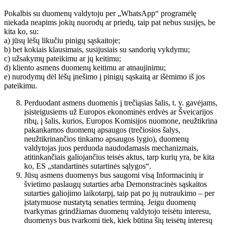
Pokalbis su duomenų valdytoju per „WhatsApp“ programėlę
niekada neapims jokių nuorodų ar priedų, taip pat nebus susijęs, be
kita ko, su:
a) jūsų lėšų likučiu pinigų sąskaitoje;
b) bet kokiais klausimais, susijusiais su sandorių vykdymu;
c) užsakymų pateikimu ar jų keitimu;
d) kliento asmens duomenų keitimu ar atnaujinimu;
e) nurodymų dėl lėšų įnešimo į pinigų sąskaitą ar išėmimo iš jos
pateikimu.
Perduodant asmens duomenis į trečiąsias šalis, t. y. gavėjams,
įsisteigusiems už Europos ekonominės erdvės ar Šveicarijos
ribų, į šalis, kurios, Europos Komisijos nuomone, neužtikrina
pakankamos duomenų apsaugos (trečiosios šalys,
neužtikrinančios tinkamo apsaugos lygio), duomenų
valdytojas juos perduoda naudodamasis mechanizmais,
atitinkančiais galiojančius teisės aktus, tarp kurių yra, be kita
ko, ES „standartinės sutartinės sąlygos“.
Jūsų asmens duomenys bus saugomi visą Informacinių ir
švietimo paslaugų sutarties arba Demonstracinės sąskaitos
sutarties galiojimo laikotarpį, taip pat po jų nutraukimo – per
įstatymuose nustatytą senaties terminą. Jeigu duomenų
tvarkymas grindžiamas duomenų valdytojo teisėtu interesu,
duomenys bus tvarkomi tiek, kiek būtina šių teisėtų interesų