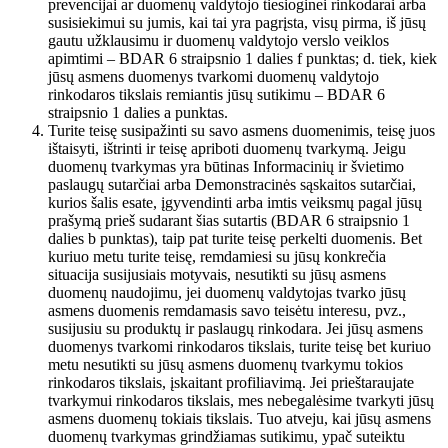
prevencijai ar duomenų valdytojo tiesioginei rinkodarai arba
susisiekimui su jumis, kai tai yra pagrįsta, visų pirma, iš jūsų
gautu užklausimu ir duomenų valdytojo verslo veiklos
apimtimi – BDAR 6 straipsnio 1 dalies f punktas; d. tiek, kiek
jūsų asmens duomenys tvarkomi duomenų valdytojo
rinkodaros tikslais remiantis jūsų sutikimu – BDAR 6
straipsnio 1 dalies a punktas.
Turite teisę susipažinti su savo asmens duomenimis, teisę juos
ištaisyti, ištrinti ir teisę apriboti duomenų tvarkymą. Jeigu
duomenų tvarkymas yra būtinas Informacinių ir švietimo
paslaugų sutarčiai arba Demonstracinės sąskaitos sutarčiai,
kurios šalis esate, įgyvendinti arba imtis veiksmų pagal jūsų
prašymą prieš sudarant šias sutartis (BDAR 6 straipsnio 1
dalies b punktas), taip pat turite teisę perkelti duomenis. Bet
kuriuo metu turite teisę, remdamiesi su jūsų konkrečia
situacija susijusiais motyvais, nesutikti su jūsų asmens
duomenų naudojimu, jei duomenų valdytojas tvarko jūsų
asmens duomenis remdamasis savo teisėtu interesu, pvz.,
susijusiu su produktų ir paslaugų rinkodara. Jei jūsų asmens
duomenys tvarkomi rinkodaros tikslais, turite teisę bet kuriuo
metu nesutikti su jūsų asmens duomenų tvarkymu tokios
rinkodaros tikslais, įskaitant profiliavimą. Jei prieštaraujate
tvarkymui rinkodaros tikslais, mes nebegalėsime tvarkyti jūsų
asmens duomenų tokiais tikslais. Tuo atveju, kai jūsų asmens
duomenų tvarkymas grindžiamas sutikimu, ypač suteiktu