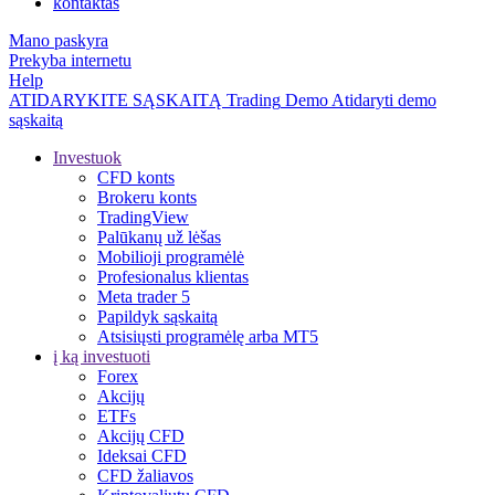
kontaktas
Mano paskyra
Prekyba internetu
Help
ATIDARYKITE SĄSKAITĄ
Trading
Demo
Atidaryti demo
sąskaitą
Investuok
CFD konts
Brokeru konts
TradingView
Palūkanų už lėšas
Mobilioji programėlė
Profesionalus klientas
Meta trader 5
Papildyk sąskaitą
Atsisiųsti programėlę arba MT5
į ką investuoti
Forex
Akcijų
ETFs
Akcijų CFD
Ideksai CFD
CFD žaliavos