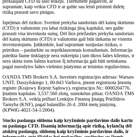
prekiaujant CFD su šiuo teikėju. Turėtumėte pagalvoti, ar
suprantate, kaip veikia CFD ir ar galite sau leisti prisiimti didelę
riziką prarasti savo pinigus.
Ispėjimas dėl rizikos: Svertinė prekyba sandoriais dėl kainų skirtumo
(CFD) ir valiutomis yra labai rizikinga jūsų kapitalui, nes galite
prarasti visa investuota sumą. Dėl šios priežasties prekyba sandoriais
dėl kainų skirtumo (CFD) ir valiutomis gali būti tinkama ne visiems
investuotojams. Įsitikinkite, kad suprantate susijusias rizikas, o
prireikus – pasitarkite su nepriklausomais konsultantais. Informacija
pateikta šiame tinklapyje nera nukreipta į tam tikros šalies klientus, ir
nera skirta toms šalims kuriose šį informacija gali būti netinkama
pagal nurodytos šalies vietinius įstatymus ar teisinius reguliavimus.
OANDA TMS Brokers S.A. buveinės registracijos adresas: Warsaw
UNIT, Daszyńskiego 1, 00-843 Varšuva, įmonė registruota Įmonių
registre (Krajowy Rejestr Sądowy), registracijos Nr.: 0000204776.
Įstatinis kapitalas: 3,537.560 zlotų, sumokėtas pilnai. OANDA TMS
Brokers S.A. veiklą prižiuri Lenkijos Finansų Įstaigų Priežiūros
Tarnyba (KNF), pagal balandžio 26 d. 2004 metų įstatymą.
(KPWiG-4021-54-1/2004).
Stocks paslauga siūloma kaip kryžminio pardavimo dalis kartu
su paslauga CFD. Išsamią informaciją apie riziką, kylančią dėl
atskirų paslaugų, siūlomų kaip kryžminio pardavimo dalis, ir
informaciją apie išlaidas bei mokesčius, susijusius su šiomis