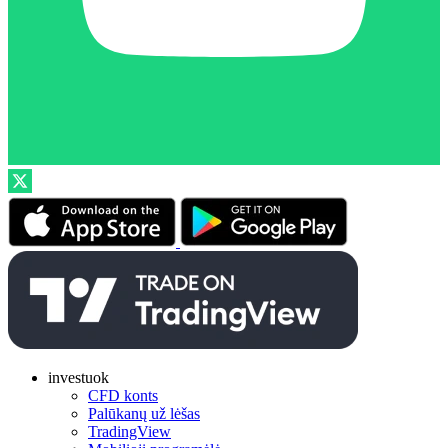
investuok
CFD konts
Palūkanų už lėšas
TradingView