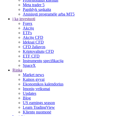
Profesionalus klientas
Meta trader 5
Papildyk sąskaitą
Atsisiųsti programėlę arba MT5
į ką investuoti
Forex
Akcijų
ETFs
Akcijų CFD
Ideksai CFD
CFD žaliavos
Kriptovaliutų CFD
ETF CFD
Instrumentų specifikacija
SpaceX
Rinka
Market news
Kainos gyvai
Ekonomikos kalendorius
Įmonių veiksmai
Updates
Blog
US earnings season
Learn TradingView
Klientų nuomonė