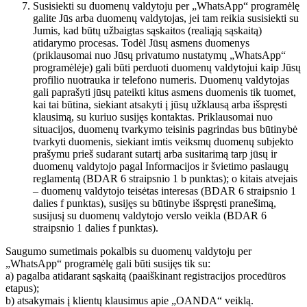
Susisiekti su duomenų valdytoju per „WhatsApp“ programėlę
galite Jūs arba duomenų valdytojas, jei tam reikia susisiekti su
Jumis, kad būtų užbaigtas sąskaitos (realiąją sąskaitą)
atidarymo procesas. Todėl Jūsų asmens duomenys
(priklausomai nuo Jūsų privatumo nustatymų „WhatsApp“
programėlėje) gali būti perduoti duomenų valdytojui kaip Jūsų
profilio nuotrauka ir telefono numeris. Duomenų valdytojas
gali paprašyti jūsų pateikti kitus asmens duomenis tik tuomet,
kai tai būtina, siekiant atsakyti į jūsų užklausą arba išspręsti
klausimą, su kuriuo susijęs kontaktas. Priklausomai nuo
situacijos, duomenų tvarkymo teisinis pagrindas bus būtinybė
tvarkyti duomenis, siekiant imtis veiksmų duomenų subjekto
prašymu prieš sudarant sutartį arba susitarimą tarp jūsų ir
duomenų valdytojo pagal Informacijos ir švietimo paslaugų
reglamentą (BDAR 6 straipsnio 1 b punktas); o kitais atvejais
– duomenų valdytojo teisėtas interesas (BDAR 6 straipsnio 1
dalies f punktas), susijęs su būtinybe išspręsti pranešimą,
susijusį su duomenų valdytojo verslo veikla (BDAR 6
straipsnio 1 dalies f punktas).
Saugumo sumetimais pokalbis su duomenų valdytoju per
„WhatsApp“ programėlę gali būti susijęs tik su:
a) pagalba atidarant sąskaitą (paaiškinant registracijos procedūros
etapus);
b) atsakymais į klientų klausimus apie „OANDA“ veiklą.