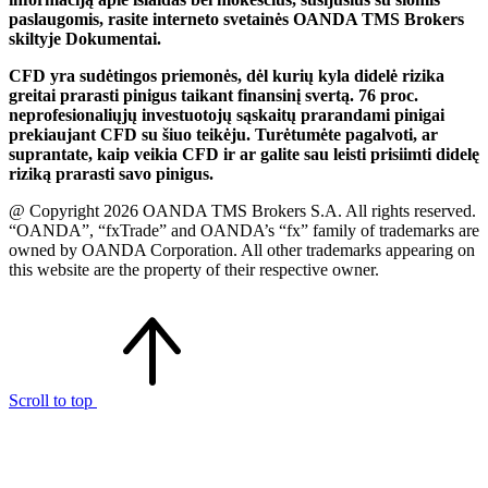
paslaugomis, rasite interneto svetainės OANDA TMS Brokers
skiltyje Dokumentai.
CFD yra sudėtingos priemonės, dėl kurių kyla didelė rizika
greitai prarasti pinigus taikant finansinį svertą. 76 proc.
neprofesionaliųjų investuotojų sąskaitų prarandami pinigai
prekiaujant CFD su šiuo teikėju. Turėtumėte pagalvoti, ar
suprantate, kaip veikia CFD ir ar galite sau leisti prisiimti didelę
riziką prarasti savo pinigus.
@ Copyright 2026 OANDA TMS Brokers S.A. All rights reserved.
“OANDA”, “fxTrade” and OANDA’s “fx” family of trademarks are
owned by OANDA Corporation. All other trademarks appearing on
this website are the property of their respective owner.
Scroll to top