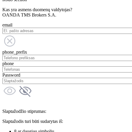
Kas yra asmens duomenų valdytojas?
OANDA TMS Brokers S.A.
email
phone_prefix
phone
Password
Slaptažodžio stiprumas:
Slaptažodis turi būti sudarytas iš:
8 ar daugiau simbolių