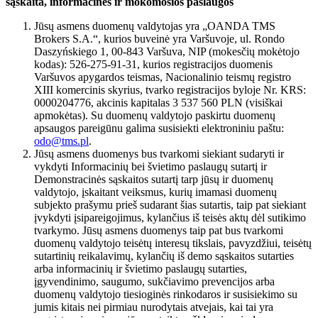
sąskaita, informacinės ir mokomosios paslaugos
Jūsų asmens duomenų valdytojas yra „OANDA TMS
Brokers S.A.“, kurios buveinė yra Varšuvoje, ul. Rondo
Daszyńskiego 1, 00-843 Varšuva, NIP (mokesčių mokėtojo
kodas): 526-275-91-31, kurios registracijos duomenis
Varšuvos apygardos teismas, Nacionalinio teismų registro
XIII komercinis skyrius, tvarko registracijos byloje Nr. KRS:
0000204776, akcinis kapitalas 3 537 560 PLN (visiškai
apmokėtas). Su duomenų valdytojo paskirtu duomenų
apsaugos pareigūnu galima susisiekti elektroniniu paštu:
odo@tms.pl
.
Jūsų asmens duomenys bus tvarkomi siekiant sudaryti ir
vykdyti Informacinių bei švietimo paslaugų sutartį ir
Demonstracinės sąskaitos sutartį tarp jūsų ir duomenų
valdytojo, įskaitant veiksmus, kurių imamasi duomenų
subjekto prašymu prieš sudarant šias sutartis, taip pat siekiant
įvykdyti įsipareigojimus, kylančius iš teisės aktų dėl sutikimo
tvarkymo. Jūsų asmens duomenys taip pat bus tvarkomi
duomenų valdytojo teisėtų interesų tikslais, pavyzdžiui, teisėtų
sutartinių reikalavimų, kylančių iš demo sąskaitos sutarties
arba informacinių ir švietimo paslaugų sutarties,
įgyvendinimo, saugumo, sukčiavimo prevencijos arba
duomenų valdytojo tiesioginės rinkodaros ir susisiekimo su
jumis kitais nei pirmiau nurodytais atvejais, kai tai yra