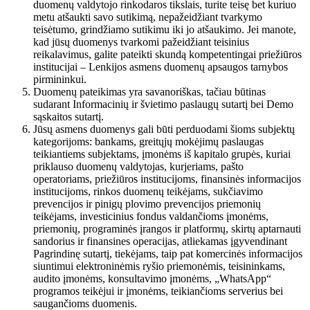
duomenų valdytojo rinkodaros tikslais, turite teisę bet kuriuo
metu atšaukti savo sutikimą, nepažeidžiant tvarkymo
teisėtumo, grindžiamo sutikimu iki jo atšaukimo. Jei manote,
kad jūsų duomenys tvarkomi pažeidžiant teisinius
reikalavimus, galite pateikti skundą kompetentingai priežiūros
institucijai – Lenkijos asmens duomenų apsaugos tarnybos
pirmininkui.
Duomenų pateikimas yra savanoriškas, tačiau būtinas
sudarant Informacinių ir švietimo paslaugų sutartį bei Demo
sąskaitos sutartį.
Jūsų asmens duomenys gali būti perduodami šioms subjektų
kategorijoms: bankams, greitųjų mokėjimų paslaugas
teikiantiems subjektams, įmonėms iš kapitalo grupės, kuriai
priklauso duomenų valdytojas, kurjeriams, pašto
operatoriams, priežiūros institucijoms, finansinės informacijos
institucijoms, rinkos duomenų teikėjams, sukčiavimo
prevencijos ir pinigų plovimo prevencijos priemonių
teikėjams, investicinius fondus valdančioms įmonėms,
priemonių, programinės įrangos ir platformų, skirtų aptarnauti
sandorius ir finansines operacijas, atliekamas įgyvendinant
Pagrindinę sutartį, tiekėjams, taip pat komercinės informacijos
siuntimui elektroninėmis ryšio priemonėmis, teisininkams,
audito įmonėms, konsultavimo įmonėms, „WhatsApp“
programos teikėjui ir įmonėms, teikiančioms serverius bei
saugančioms duomenis.