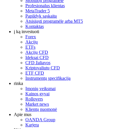
Mobilioji programėlė
Profesionalus klientas
MetaTrader 5
Papildyk sąskaitą
Atsisiųsti programėlę arba MT5
Kontaktas
į ką investuoti
Forex
Akcijų
ETFs
Akcijų CFD
Ideksai CFD
CFD žaliavos
Kriptovaliutų CFD
ETF CFD
Instrumentų specifikacija
rinka
Įmonių veiksmai
Kainos gyvai
Rollovers
Market news
Klientų nuomonė
Apie mus
OANDA Group
Karjera