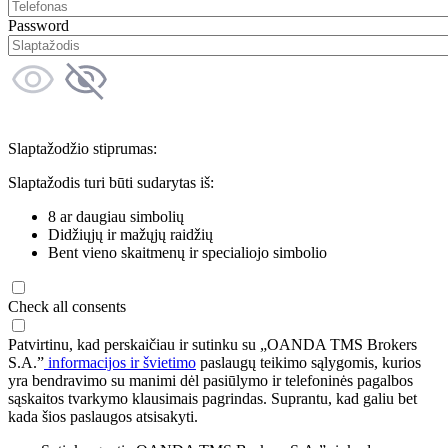
Password
Slaptažodžio stiprumas:
Slaptažodis turi būti sudarytas iš:
8 ar daugiau simbolių
Didžiųjų ir mažųjų raidžių
Bent vieno skaitmenų ir specialiojo simbolio
Check all consents
Patvirtinu, kad perskaičiau ir sutinku su „OANDA TMS Brokers
S.A.”
informacijos ir švietimo
paslaugų teikimo sąlygomis, kurios
yra bendravimo su manimi dėl pasiūlymo ir telefoninės pagalbos
sąskaitos tvarkymo klausimais pagrindas. Suprantu, kad galiu bet
kada šios paslaugos atsisakyti.