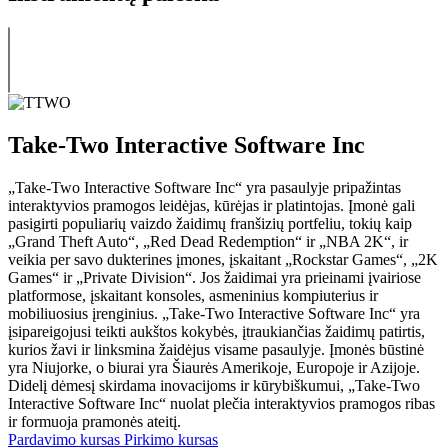
Take-Two Interactive Software Inc
„Take-Two Interactive Software Inc“ yra pasaulyje pripažintas
interaktyvios pramogos leidėjas, kūrėjas ir platintojas. Įmonė gali
pasigirti populiarių vaizdo žaidimų franšizių portfeliu, tokių kaip
„Grand Theft Auto“, „Red Dead Redemption“ ir „NBA 2K“, ir
veikia per savo dukterines įmones, įskaitant „Rockstar Games“, „2K
Games“ ir „Private Division“. Jos žaidimai yra prieinami įvairiose
platformose, įskaitant konsoles, asmeninius kompiuterius ir
mobiliuosius įrenginius. „Take-Two Interactive Software Inc“ yra
įsipareigojusi teikti aukštos kokybės, įtraukiančias žaidimų patirtis,
kurios žavi ir linksmina žaidėjus visame pasaulyje. Įmonės būstinė
yra Niujorke, o biurai yra Šiaurės Amerikoje, Europoje ir Azijoje.
Didelį dėmesį skirdama inovacijoms ir kūrybiškumui, „Take-Two
Interactive Software Inc“ nuolat plečia interaktyvios pramogos ribas
ir formuoja pramonės ateitį.
Pardavimo kursas
Pirkimo kursas