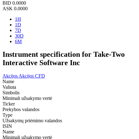
BID
0.0000
ASK
0.0000
1H
1D
7D
30D
6M
Instrument specification for Take-Two
Interactive Software Inc
Akcijos
Akcijos CFD
Name
Valiuta
Simbolis
Minimali užsakymo vertė
Ticker
Prekybos valandos
Type
Užsakymų priėmimo valandos
ISIN
Name
Minimali užsakymo vertė