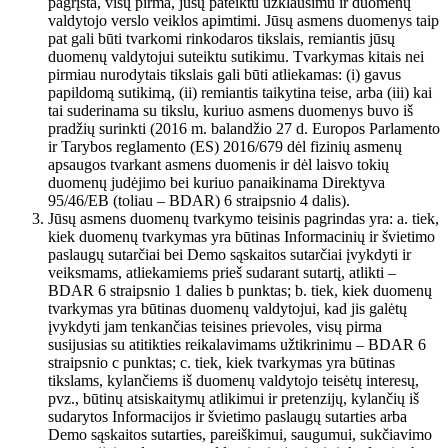
pagrįsta, visų pirma, jūsų pateiktu užklausimu ir duomenų
valdytojo verslo veiklos apimtimi. Jūsų asmens duomenys taip
pat gali būti tvarkomi rinkodaros tikslais, remiantis jūsų
duomenų valdytojui suteiktu sutikimu. Tvarkymas kitais nei
pirmiau nurodytais tikslais gali būti atliekamas: (i) gavus
papildomą sutikimą, (ii) remiantis taikytina teise, arba (iii) kai
tai suderinama su tikslu, kuriuo asmens duomenys buvo iš
pradžių surinkti (2016 m. balandžio 27 d. Europos Parlamento
ir Tarybos reglamento (ES) 2016/679 dėl fizinių asmenų
apsaugos tvarkant asmens duomenis ir dėl laisvo tokių
duomenų judėjimo bei kuriuo panaikinama Direktyva
95/46/EB (toliau – BDAR) 6 straipsnio 4 dalis).
Jūsų asmens duomenų tvarkymo teisinis pagrindas yra: a. tiek,
kiek duomenų tvarkymas yra būtinas Informacinių ir švietimo
paslaugų sutarčiai bei Demo sąskaitos sutarčiai įvykdyti ir
veiksmams, atliekamiems prieš sudarant sutartį, atlikti –
BDAR 6 straipsnio 1 dalies b punktas; b. tiek, kiek duomenų
tvarkymas yra būtinas duomenų valdytojui, kad jis galėtų
įvykdyti jam tenkančias teisines prievoles, visų pirma
susijusias su atitikties reikalavimams užtikrinimu – BDAR 6
straipsnio c punktas; c. tiek, kiek tvarkymas yra būtinas
tikslams, kylančiems iš duomenų valdytojo teisėtų interesų,
pvz., būtinų atsiskaitymų atlikimui ir pretenzijų, kylančių iš
sudarytos Informacijos ir švietimo paslaugų sutarties arba
Demo sąskaitos sutarties, pareiškimui, saugumui, sukčiavimo