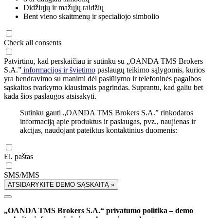
Didžiųjų ir mažųjų raidžių
Bent vieno skaitmenų ir specialiojo simbolio
Check all consents
Patvirtinu, kad perskaičiau ir sutinku su „OANDA TMS Brokers
S.A.”
informacijos ir švietimo
paslaugų teikimo sąlygomis, kurios
yra bendravimo su manimi dėl pasiūlymo ir telefoninės pagalbos
sąskaitos tvarkymo klausimais pagrindas. Suprantu, kad galiu bet
kada šios paslaugos atsisakyti.
Sutinku gauti „OANDA TMS Brokers S.A.” rinkodaros
informaciją apie produktus ir paslaugas, pvz., naujienas ir
akcijas, naudojant pateiktus kontaktinius duomenis:
El. paštas
SMS/MMS
ATSIDARYKITE DEMO SĄSKAITĄ »
„OANDA TMS Brokers S.A.“ privatumo politika – demo