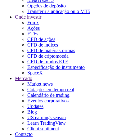
MetaTrader 5
Opções de depósito
Transferir a aplicação ou o MT5
Onde investir
Forex
Ações
ETFs
CFD de ações
CFD de índices
CFD de matérias-primas
CFD de criptomoeda
CFD de fundos ETF
Especificação do instrumento
SpaceX
Mercado
Market news
Cotações em tempo real
Calendário de trading
Eventos corporativos
Updates
Blog
US earnings season
Learn TradingView
Client sentiment
Contacto