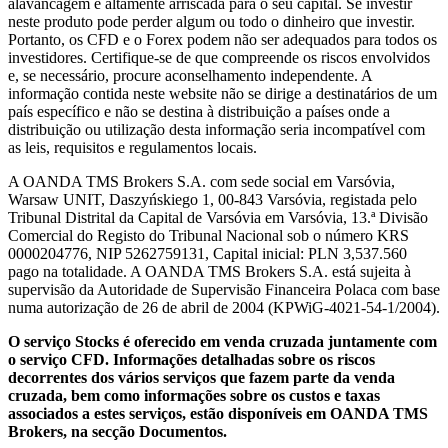
alavancagem é altamente arriscada para o seu capital. Se investir
neste produto pode perder algum ou todo o dinheiro que investir.
Portanto, os CFD e o Forex podem não ser adequados para todos os
investidores. Certifique-se de que compreende os riscos envolvidos
e, se necessário, procure aconselhamento independente. A
informação contida neste website não se dirige a destinatários de um
país específico e não se destina à distribuição a países onde a
distribuição ou utilização desta informação seria incompatível com
as leis, requisitos e regulamentos locais.
A OANDA TMS Brokers S.A. com sede social em Varsóvia,
Warsaw UNIT, Daszyńskiego 1, 00-843 Varsóvia, registada pelo
Tribunal Distrital da Capital de Varsóvia em Varsóvia, 13.ª Divisão
Comercial do Registo do Tribunal Nacional sob o número KRS
0000204776, NIP 5262759131, Capital inicial: PLN 3,537.560
pago na totalidade. A OANDA TMS Brokers S.A. está sujeita à
supervisão da Autoridade de Supervisão Financeira Polaca com base
numa autorização de 26 de abril de 2004 (KPWiG-4021-54-1/2004).
O serviço Stocks é oferecido em venda cruzada juntamente com
o serviço CFD. Informações detalhadas sobre os riscos
decorrentes dos vários serviços que fazem parte da venda
cruzada, bem como informações sobre os custos e taxas
associados a estes serviços, estão disponíveis em OANDA TMS
Brokers, na secção Documentos.