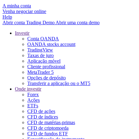
A minha conta
Venha negociar online
Help
Abrir conta
Trading
Demo
Abrir uma conta demo
Investir
Conta OANDA
OANDA stocks account
TradingView
Taxas de juro
Aplicação móvel
Cliente profissional
MetaTrader 5
Opções de depósito
Transferir a aplicação ou o MT5
Onde investir
Forex
Ações
ETFs
CFD de ações
CFD de índices
CFD de matérias-primas
CFD de criptomoeda
CFD de fundos ETF