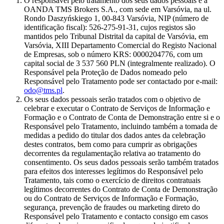
O responsável pelo tratamento dos seus dados pessoais é a
OANDA TMS Brokers S.A., com sede em Varsóvia, na ul.
Rondo Daszyńskiego 1, 00-843 Varsóvia, NIP (número de
identificação fiscal): 526-275-91-31, cujos registos são
mantidos pelo Tribunal Distrital da capital de Varsóvia, em
Varsóvia, XIII Departamento Comercial do Registo Nacional
de Empresas, sob o número KRS: 0000204776, com um
capital social de 3 537 560 PLN (integralmente realizado). O
Responsável pela Proteção de Dados nomeado pelo
Responsável pelo Tratamento pode ser contactado por e-mail:
odo@tms.pl
.
Os seus dados pessoais serão tratados com o objetivo de
celebrar e executar o Contrato de Serviços de Informação e
Formação e o Contrato de Conta de Demonstração entre si e o
Responsável pelo Tratamento, incluindo também a tomada de
medidas a pedido do titular dos dados antes da celebração
destes contratos, bem como para cumprir as obrigações
decorrentes da regulamentação relativa ao tratamento do
consentimento. Os seus dados pessoais serão também tratados
para efeitos dos interesses legítimos do Responsável pelo
Tratamento, tais como o exercício de direitos contratuais
legítimos decorrentes do Contrato de Conta de Demonstração
ou do Contrato de Serviços de Informação e Formação,
segurança, prevenção de fraudes ou marketing direto do
Responsável pelo Tratamento e contacto consigo em casos