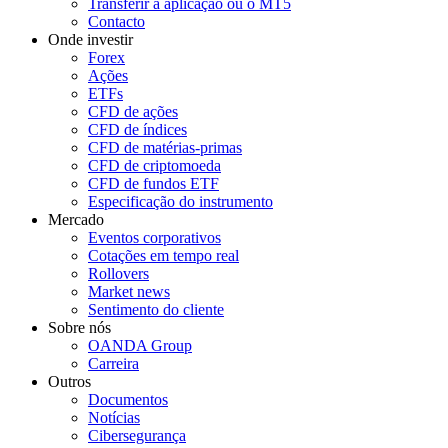
Transferir a aplicação ou o MT5
Contacto
Onde investir
Forex
Ações
ETFs
CFD de ações
CFD de índices
CFD de matérias-primas
CFD de criptomoeda
CFD de fundos ETF
Especificação do instrumento
Mercado
Eventos corporativos
Cotações em tempo real
Rollovers
Market news
Sentimento do cliente
Sobre nós
OANDA Group
Carreira
Outros
Documentos
Notícias
Cibersegurança