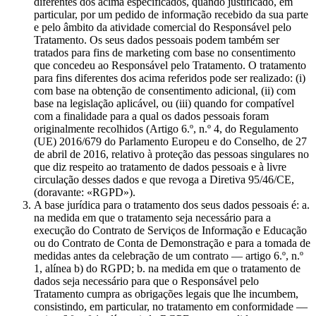
diferentes dos acima especificados, quando justificado, em
particular, por um pedido de informação recebido da sua parte
e pelo âmbito da atividade comercial do Responsável pelo
Tratamento. Os seus dados pessoais podem também ser
tratados para fins de marketing com base no consentimento
que concedeu ao Responsável pelo Tratamento. O tratamento
para fins diferentes dos acima referidos pode ser realizado: (i)
com base na obtenção de consentimento adicional, (ii) com
base na legislação aplicável, ou (iii) quando for compatível
com a finalidade para a qual os dados pessoais foram
originalmente recolhidos (Artigo 6.º, n.º 4, do Regulamento
(UE) 2016/679 do Parlamento Europeu e do Conselho, de 27
de abril de 2016, relativo à proteção das pessoas singulares no
que diz respeito ao tratamento de dados pessoais e à livre
circulação desses dados e que revoga a Diretiva 95/46/CE,
(doravante: «RGPD»).
A base jurídica para o tratamento dos seus dados pessoais é: a.
na medida em que o tratamento seja necessário para a
execução do Contrato de Serviços de Informação e Educação
ou do Contrato de Conta de Demonstração e para a tomada de
medidas antes da celebração de um contrato — artigo 6.º, n.º
1, alínea b) do RGPD; b. na medida em que o tratamento de
dados seja necessário para que o Responsável pelo
Tratamento cumpra as obrigações legais que lhe incumbem,
consistindo, em particular, no tratamento em conformidade —