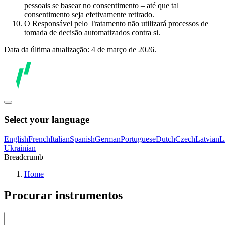
pessoais se basear no consentimento – até que tal
consentimento seja efetivamente retirado.
O Responsável pelo Tratamento não utilizará processos de
tomada de decisão automatizados contra si.
Data da última atualização: 4 de março de 2026.
Select your language
English
French
Italian
Spanish
German
Portuguese
Dutch
Czech
Latvian
L
Ukrainian
Breadcrumb
Home
Procurar instrumentos