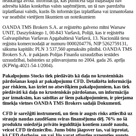
neatkarīga avota. Informācija, kas publicēta šajā mājaslapā nav
adresēta kādas konkrētas valsts saņēmējiem, un tā nav paredzēta
izplatīšanai valstīs, kurās šīs informācijas izplatīšana vai izmantošana
var neatbilst vietējiem likumiem un noteikumiem
OANDA TMS Brokers S.A. ar reģistrēto galveno mītni Warsaw
UNIT, Daszyńskiego 1, 00-843 Varšavā, Polijā, kas ir reģistrēta
Galvaspilsētas Varšavas Apgabaltiesā Varšavā, 13. Nacionālā tiesu
reģistra komercnodaļā ar numuru 0000204776, NIP 5262759131,
sākuma kapitāls: PLN 3 537,560 apmaksāts pilnībā. OANDA TMS
Brokers S.A. ir pakļauts Polijas Finanšu uzraudzības iestādes
uzraudzībai, balstoties uz pilnvarojumu no 2004. gada 26. aprīļa
(KPWig-4021-54-1/2004).
Pakalpojums Stocks tiek piedāvāts kā daļa no krusteniskās
pārdošanas kopā ar pakalpojumu CFD. Detalizēta informācija
par riskiem, kas izriet no atsevišķiem pakalpojumiem, kas tiek
piedāvāti kā daļa no krusteniskās pārdošanas, un informācija
par izmaksām, kas saistītas ar šiem pakalpojumiem, ir pieejama
tīmekļa vietnes OANDA TMS Brokers sadaļā Dokumenti.
CFD ir sarežģīti instrumenti, un tiem ir augsts risks attiecībā uz
strauju naudas zaudēšanu sviras finansējuma dēļ. 76% no šā
produktu sniedzēja privāto ieguldītāju kontiem zaudē naudu,
veicot CFD tirdzniecību. Jums būtu jāapsver tas, vai izprotat,
kā CFD darbojas, un vai Jūs varat atļauties uzņemties augsto