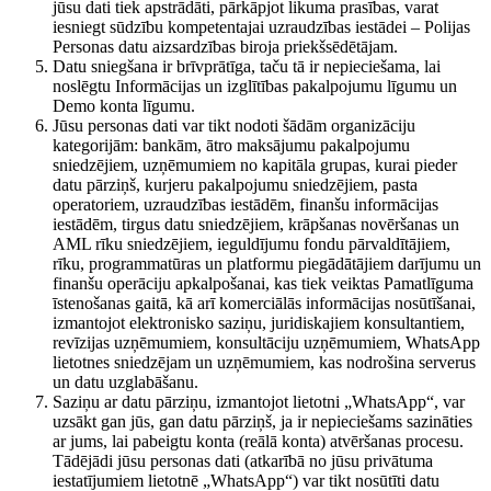
jūsu dati tiek apstrādāti, pārkāpjot likuma prasības, varat
iesniegt sūdzību kompetentajai uzraudzības iestādei – Polijas
Personas datu aizsardzības biroja priekšsēdētājam.
Datu sniegšana ir brīvprātīga, taču tā ir nepieciešama, lai
noslēgtu Informācijas un izglītības pakalpojumu līgumu un
Demo konta līgumu.
Jūsu personas dati var tikt nodoti šādām organizāciju
kategorijām: bankām, ātro maksājumu pakalpojumu
sniedzējiem, uzņēmumiem no kapitāla grupas, kurai pieder
datu pārziņš, kurjeru pakalpojumu sniedzējiem, pasta
operatoriem, uzraudzības iestādēm, finanšu informācijas
iestādēm, tirgus datu sniedzējiem, krāpšanas novēršanas un
AML rīku sniedzējiem, ieguldījumu fondu pārvaldītājiem,
rīku, programmatūras un platformu piegādātājiem darījumu un
finanšu operāciju apkalpošanai, kas tiek veiktas Pamatlīguma
īstenošanas gaitā, kā arī komerciālās informācijas nosūtīšanai,
izmantojot elektronisko saziņu, juridiskajiem konsultantiem,
revīzijas uzņēmumiem, konsultāciju uzņēmumiem, WhatsApp
lietotnes sniedzējam un uzņēmumiem, kas nodrošina serverus
un datu uzglabāšanu.
Saziņu ar datu pārziņu, izmantojot lietotni „WhatsApp“, var
uzsākt gan jūs, gan datu pārziņš, ja ir nepieciešams sazināties
ar jums, lai pabeigtu konta (reālā konta) atvēršanas procesu.
Tādējādi jūsu personas dati (atkarībā no jūsu privātuma
iestatījumiem lietotnē „WhatsApp“) var tikt nosūtīti datu