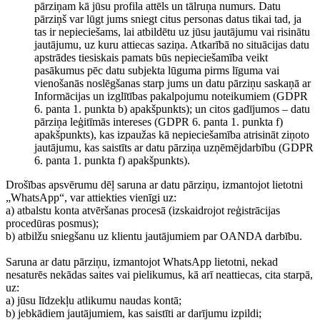
pārziņam kā jūsu profila attēls un tālruņa numurs. Datu
pārziņš var lūgt jums sniegt citus personas datus tikai tad, ja
tas ir nepieciešams, lai atbildētu uz jūsu jautājumu vai risinātu
jautājumu, uz kuru attiecas saziņa. Atkarībā no situācijas datu
apstrādes tiesiskais pamats būs nepieciešamība veikt
pasākumus pēc datu subjekta lūguma pirms līguma vai
vienošanās noslēgšanas starp jums un datu pārziņu saskaņā ar
Informācijas un izglītības pakalpojumu noteikumiem (GDPR
6. panta 1. punkta b) apakšpunkts); un citos gadījumos – datu
pārziņa leģitīmās intereses (GDPR 6. panta 1. punkta f)
apakšpunkts), kas izpaužas kā nepieciešamība atrisināt ziņoto
jautājumu, kas saistīts ar datu pārziņa uzņēmējdarbību (GDPR
6. panta 1. punkta f) apakšpunkts).
Drošības apsvērumu dēļ saruna ar datu pārziņu, izmantojot lietotni
„WhatsApp“, var attiekties vienīgi uz:
a) atbalstu konta atvēršanas procesā (izskaidrojot reģistrācijas
procedūras posmus);
b) atbilžu sniegšanu uz klientu jautājumiem par OANDA darbību.
Saruna ar datu pārziņu, izmantojot WhatsApp lietotni, nekad
nesaturēs nekādas saites vai pielikumus, kā arī neattiecas, cita starpā,
uz:
a) jūsu līdzekļu atlikumu naudas kontā;
b) jebkādiem jautājumiem, kas saistīti ar darījumu izpildi;