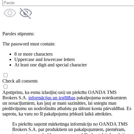
Paroles stiprums:
The password must contain:
8 or more characters
Uppercase and lowercase letters
At least one digit and special character
Check all consents
Apstiprinu, ka esmu izlasījis(-usi) un piekrītu OANDA TMS
Brokers S.A.
informācijas un izglītības
pakalpojuma noteikumiem
un nosacījumiem, kas ļauj ar mani sazināties, lai sniegtu man
piedāvājumu un nodrošinātu atbalstu pa tālruni konta pārvaldībai. Es
saprotu, ka varu no šī pakalpojuma jebkurā laikā atteikties.
Es piekrītu saņemt mārketinga informāciju no OANDA TMS
Brokers S.A. par produktiem un pakalpojumiem, piemēram,