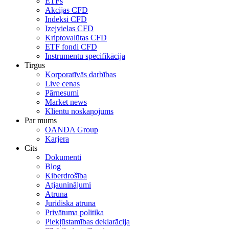
ETFs
Akcijas CFD
Indeksi CFD
Izejvielas CFD
Kriptovalūtas CFD
ETF fondi CFD
Instrumentu specifikācija
Tirgus
Korporatīvās darbības
Live cenas
Pārnesumi
Market news
Klientu noskaņojums
Par mums
OANDA Group
Karjera
Cits
Dokumenti
Blog
Kiberdrošība
Atjauninājumi
Atruna
Juridiska atruna
Privātuma politika
Piekļūstamības deklarācija