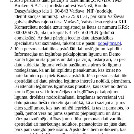
Jūsu personas datu pārziņš ir uzņēmums „OANDA TMS
Brokers S.A.” ar juridisko adresi Varšavā, Rondo
Daszyńskiego iela 1, 00-843 Varšava, NIP (nodokļu
identifikācijas numurs): 526-275-91-31, par kuru Varšavas
galvaspilsētas rajona tiesa Varšavā, Valsts tiesu reģistra XIII
Komerclietu nodaļa uztur reģistrācijas lietas ar numuru KRS:
0000204776, akciju kapitāls 3 537 560 PLN (pilnībā
apmaksāts). Ar datu pārziņa iecelto datu aizsardzības
speciālistu var sazināties, rakstot uz e-pastu:
odo@tms.pl
.
Jūsu personas dati tiks apstrādāti, lai noslēgtu un izpildītu
Informācijas un izglītības pakalpojumu līgumu un Demo
konta līgumu starp jums un datu pārziņu, tostarp arī, lai pēc
datu subjekta lūguma veiktu pasākumus pirms šo līgumu
noslēgšanas, kā arī lai izpildītu pienākumus, kas izriet no
noteikumiem par piekrišanas apstrādi. Jūsu personas dati tiks
apstrādāti arī datu pārziņa leģitīmo interešu nolūkā, piemēram,
lai īstenotu leģitīmas līgumiskas prasības, kas izriet no demo
konta līguma vai informācijas un izglītības pakalpojumu
līguma, drošības nodrošināšanai, krāpšanas novēršanai vai
datu pārziņa tiešā mārketinga nolūkā, kā arī saziņai ar jums
citos gadījumos, kas nav minēti iepriekš, ja tas ir pamatots, jo
īpaši, ņemot vērā no jums saņemto pieprasījumu un datu
pārziņa uzņēmējdarbības jomu. Jūsu personas dati var tikt
apstrādāti arī mārketinga nolūkos, pamatojoties uz jūsu datu
pārziņam sniegto piekrišanu. Apstrāde citiem nolūkiem, kas