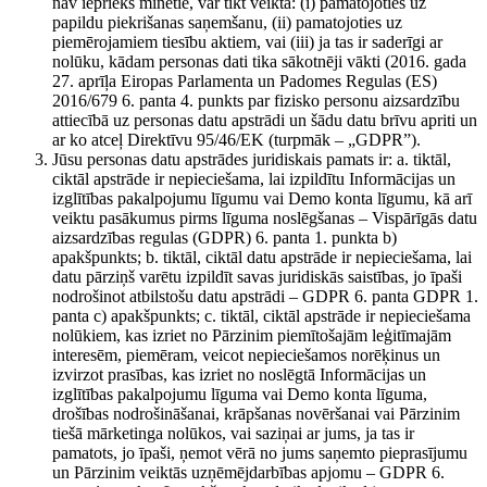
nav iepriekš minētie, var tikt veikta: (i) pamatojoties uz
papildu piekrišanas saņemšanu, (ii) pamatojoties uz
piemērojamiem tiesību aktiem, vai (iii) ja tas ir saderīgi ar
nolūku, kādam personas dati tika sākotnēji vākti (2016. gada
27. aprīļa Eiropas Parlamenta un Padomes Regulas (ES)
2016/679 6. panta 4. punkts par fizisko personu aizsardzību
attiecībā uz personas datu apstrādi un šādu datu brīvu apriti un
ar ko atceļ Direktīvu 95/46/EK (turpmāk – „GDPR”).
Jūsu personas datu apstrādes juridiskais pamats ir: a. tiktāl,
ciktāl apstrāde ir nepieciešama, lai izpildītu Informācijas un
izglītības pakalpojumu līgumu vai Demo konta līgumu, kā arī
veiktu pasākumus pirms līguma noslēgšanas – Vispārīgās datu
aizsardzības regulas (GDPR) 6. panta 1. punkta b)
apakšpunkts; b. tiktāl, ciktāl datu apstrāde ir nepieciešama, lai
datu pārziņš varētu izpildīt savas juridiskās saistības, jo īpaši
nodrošinot atbilstošu datu apstrādi – GDPR 6. panta GDPR 1.
panta c) apakšpunkts; c. tiktāl, ciktāl apstrāde ir nepieciešama
nolūkiem, kas izriet no Pārzinim piemītošajām leģitīmajām
interesēm, piemēram, veicot nepieciešamos norēķinus un
izvirzot prasības, kas izriet no noslēgtā Informācijas un
izglītības pakalpojumu līguma vai Demo konta līguma,
drošības nodrošināšanai, krāpšanas novēršanai vai Pārzinim
tiešā mārketinga nolūkos, vai saziņai ar jums, ja tas ir
pamatots, jo īpaši, ņemot vērā no jums saņemto pieprasījumu
un Pārzinim veiktās uzņēmējdarbības apjomu – GDPR 6.