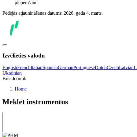
pieņemšanu.
Pēdējās atjaunināšanas datums: 2026. gada 4. marts.
Izvēlieties valodu
English
French
Italian
Spanish
German
Portuguese
Dutch
Czech
Latvian
L
Ukrainian
Breadcrumb
Home
Meklēt instrumentus