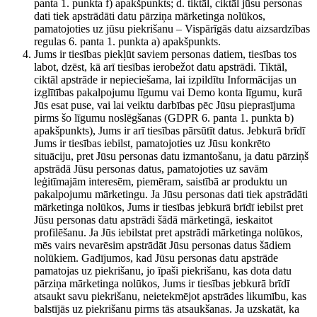
panta 1. punkta f) apakšpunkts; d. tiktāl, ciktāl jūsu personas
dati tiek apstrādāti datu pārziņa mārketinga nolūkos,
pamatojoties uz jūsu piekrišanu – Vispārīgās datu aizsardzības
regulas 6. panta 1. punkta a) apakšpunkts.
Jums ir tiesības piekļūt saviem personas datiem, tiesības tos
labot, dzēst, kā arī tiesības ierobežot datu apstrādi. Tiktāl,
ciktāl apstrāde ir nepieciešama, lai izpildītu Informācijas un
izglītības pakalpojumu līgumu vai Demo konta līgumu, kurā
Jūs esat puse, vai lai veiktu darbības pēc Jūsu pieprasījuma
pirms šo līgumu noslēgšanas (GDPR 6. panta 1. punkta b)
apakšpunkts), Jums ir arī tiesības pārsūtīt datus. Jebkurā brīdī
Jums ir tiesības iebilst, pamatojoties uz Jūsu konkrēto
situāciju, pret Jūsu personas datu izmantošanu, ja datu pārziņš
apstrādā Jūsu personas datus, pamatojoties uz savām
leģitīmajām interesēm, piemēram, saistībā ar produktu un
pakalpojumu mārketingu. Ja Jūsu personas dati tiek apstrādāti
mārketinga nolūkos, Jums ir tiesības jebkurā brīdī iebilst pret
Jūsu personas datu apstrādi šādā mārketingā, ieskaitot
profilēšanu. Ja Jūs iebilstat pret apstrādi mārketinga nolūkos,
mēs vairs nevarēsim apstrādāt Jūsu personas datus šādiem
nolūkiem. Gadījumos, kad Jūsu personas datu apstrāde
pamatojas uz piekrišanu, jo īpaši piekrišanu, kas dota datu
pārziņa mārketinga nolūkos, Jums ir tiesības jebkurā brīdī
atsaukt savu piekrišanu, neietekmējot apstrādes likumību, kas
balstījās uz piekrišanu pirms tās atsaukšanas. Ja uzskatāt, ka