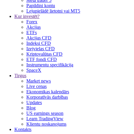
Meta trader 5
Papildini kontu
Lejupielādē lietotni vai MT5
Kur investēt?
Forex
Akcijas
ETFs
Akcijas CFD
Indeksi CFD
Izejvielas CFD
Kriptovalūtas CFD
ETF fondi CFD
Instrumentu specifikācija
SpaceX
Tirgus
Market news
Live cenas
Ekonomikas kalendārs
Korporatīvās darbības
Updates
Blog
US earnings season
Learn TradingView
Klientu noskaņojums
Kontakts