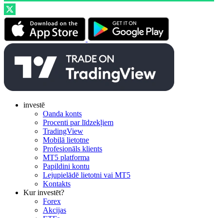
investē
Oanda konts
Procenti par līdzekļiem
TradingView
Mobilā lietotne
Profesionāls klients
MT5 platforma
Papildini kontu
Lejupielādē lietotni vai MT5
Kontakts
Kur investēt?
Forex
Akcijas