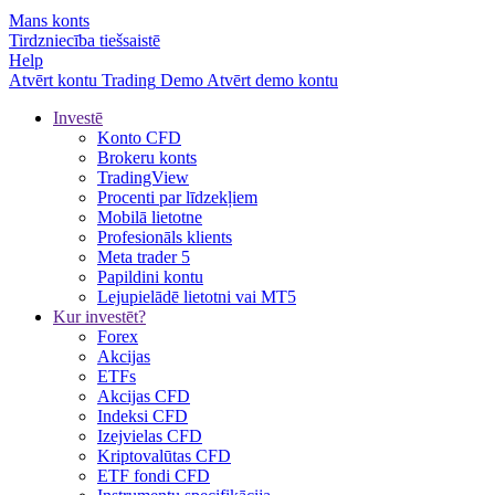
Mans konts
Tirdzniecība tiešsaistē
Help
Atvērt kontu
Trading
Demo
Atvērt demo kontu
Investē
Konto CFD
Brokeru konts
TradingView
Procenti par līdzekļiem
Mobilā lietotne
Profesionāls klients
Meta trader 5
Papildini kontu
Lejupielādē lietotni vai MT5
Kur investēt?
Forex
Akcijas
ETFs
Akcijas CFD
Indeksi CFD
Izejvielas CFD
Kriptovalūtas CFD
ETF fondi CFD