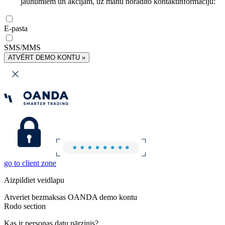
jaunumiem un akcijām, uz manu norādīto kontaktinformāciju:
E-pasta
SMS/MMS
ATVĒRT DEMO KONTU »
go to client zone
Aizpildiet veidlapu
Atveriet bezmaksas OANDA demo kontu
Rodo section
Kas ir personas datu pārzinis?