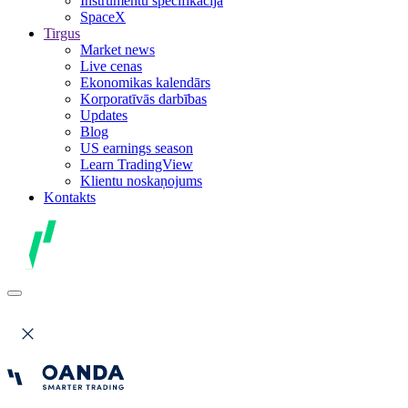
Instrumentu specifikācija
SpaceX
Tirgus
Market news
Live cenas
Ekonomikas kalendārs
Korporatīvās darbības
Updates
Blog
US earnings season
Learn TradingView
Klientu noskaņojums
Kontakts