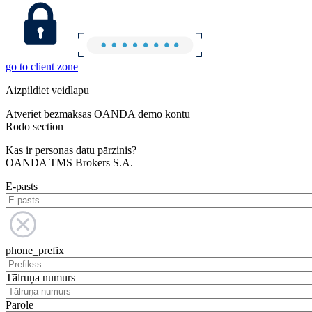
go to client zone
Aizpildiet veidlapu
Atveriet bezmaksas OANDA demo kontu
Rodo section
Kas ir personas datu pārzinis?
OANDA TMS Brokers S.A.
E-pasts
phone_prefix
Tālruņa numurs
Parole