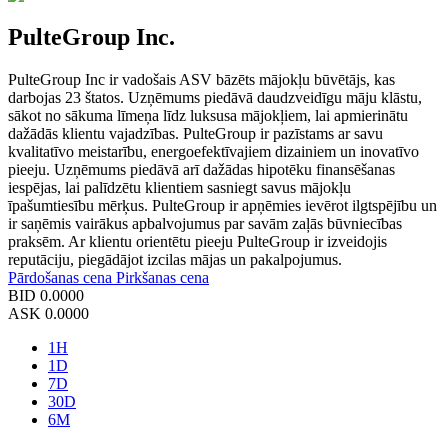
PulteGroup Inc.
PulteGroup Inc ir vadošais ASV bāzēts mājokļu būvētājs, kas
darbojas 23 štatos. Uzņēmums piedāvā daudzveidīgu māju klāstu,
sākot no sākuma līmeņa līdz luksusa mājokļiem, lai apmierinātu
dažādās klientu vajadzības. PulteGroup ir pazīstams ar savu
kvalitatīvo meistarību, energoefektīvajiem dizainiem un inovatīvo
pieeju. Uzņēmums piedāvā arī dažādas hipotēku finansēšanas
iespējas, lai palīdzētu klientiem sasniegt savus mājokļu
īpašumtiesību mērķus. PulteGroup ir apņēmies ievērot ilgtspējību un
ir saņēmis vairākus apbalvojumus par savām zaļās būvniecības
praksēm. Ar klientu orientētu pieeju PulteGroup ir izveidojis
reputāciju, piegādājot izcilas mājas un pakalpojumus.
Pārdošanas cena
Pirkšanas cena
BID
0.0000
ASK
0.0000
1H
1D
7D
30D
6M