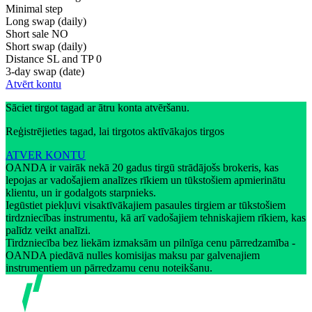
Minimal step
Long swap (daily)
Short sale
NO
Short swap (daily)
Distance SL and TP
0
3-day swap (date)
Atvērt kontu
Sāciet tirgot tagad ar ātru konta atvēršanu.
Reģistrējieties tagad, lai tirgotos aktīvākajos tirgos
ATVER KONTU
OANDA ir vairāk nekā 20 gadus tirgū strādājošs brokeris, kas
lepojas ar vadošajiem analīzes rīkiem un tūkstošiem apmierinātu
klientu, un ir godalgots starpnieks.
Iegūstiet piekļuvi visaktīvākajiem pasaules tirgiem ar tūkstošiem
tirdzniecības instrumentu, kā arī vadošajiem tehniskajiem rīkiem, kas
palīdz veikt analīzi.
Tirdzniecība bez liekām izmaksām un pilnīga cenu pārredzamība -
OANDA piedāvā nulles komisijas maksu par galvenajiem
instrumentiem un pārredzamu cenu noteikšanu.