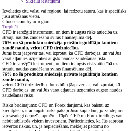
Sīkfailu iestatījumi
Izvēlieties citu valsti vai reģionu, lai redzētu saturu, kas ir specifisks
jūsu atrašanās vietai.
Choose country or region
Turpināt
CFD ir sarežģīti instrumenti, un tiem ir augsts risks attiecībā uz
strauju naudas zaudēšanu sviras finansējuma dēļ.
76% no šā produktu sniedzēja privāto ieguldītāju kontiem
zaudē naudu, veicot CFD tirdzniecību.
Jums būtu jāapsver tas, vai izprotat, kā CFD darbojas, un vai Jūs
varat atļauties uzņemties augsto naudas zaudēšanas risku.
CFD ir sarežģīti instrumenti, un tiem ir augsts risks attiecībā uz
strauju naudas zaudēšanu sviras finansējuma dēļ.
76% no šā produktu sniedzēja privāto ieguldītāju kontiem
zaudē naudu,
veicot CFD tirdzniecību. Jums būtu jāapsver tas, vai izprotat, kā
CFD darbojas, un vai Jūs varat atļauties uzņemties augsto naudas
zaudēšanas risku.
Risku brīdinājums: CFD un Forex darījumi, kas balstīti uz
kredītplecu, ir ar augstu riska pakāpi Jūsu kapitālam, jo zaudējumi
var sasniegt depozīta apmēru. Tāpēc CFD un Forex treidings var
nebūt atbilstošs visiem investoriem. Pārliecinieties, ka Jūs saprotat
ietvertos riskus, un, ja nepieciešams, meklējiet padomu no