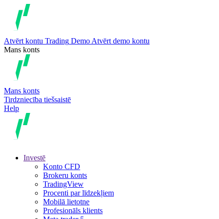
Atvērt kontu
Trading
Demo
Atvērt demo kontu
Mans konts
Mans konts
Tirdzniecība tiešsaistē
Help
Investē
Konto CFD
Brokeru konts
TradingView
Procenti par līdzekļiem
Mobilā lietotne
Profesionāls klients