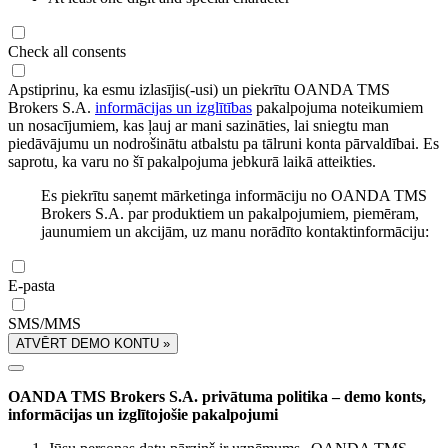
Check all consents
Apstiprinu, ka esmu izlasījis(-usi) un piekrītu OANDA TMS
Brokers S.A.
informācijas un izglītības
pakalpojuma noteikumiem
un nosacījumiem, kas ļauj ar mani sazināties, lai sniegtu man
piedāvājumu un nodrošinātu atbalstu pa tālruni konta pārvaldībai. Es
saprotu, ka varu no šī pakalpojuma jebkurā laikā atteikties.
Es piekrītu saņemt mārketinga informāciju no OANDA TMS
Brokers S.A. par produktiem un pakalpojumiem, piemēram,
jaunumiem un akcijām, uz manu norādīto kontaktinformāciju:
E-pasta
SMS/MMS
ATVĒRT DEMO KONTU »
OANDA TMS Brokers S.A. privātuma politika – demo konts,
informācijas un izglītojošie pakalpojumi