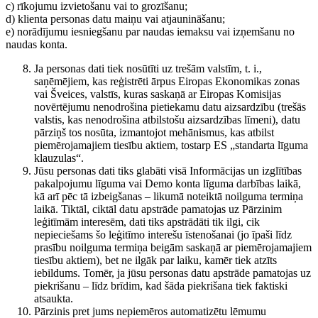
c) rīkojumu izvietošanu vai to grozīšanu;
d) klienta personas datu maiņu vai atjaunināšanu;
e) norādījumu iesniegšanu par naudas iemaksu vai izņemšanu no
naudas konta.
Ja personas dati tiek nosūtīti uz trešām valstīm, t. i.,
saņēmējiem, kas reģistrēti ārpus Eiropas Ekonomikas zonas
vai Šveices, valstīs, kuras saskaņā ar Eiropas Komisijas
novērtējumu nenodrošina pietiekamu datu aizsardzību (trešās
valstis, kas nenodrošina atbilstošu aizsardzības līmeni), datu
pārziņš tos nosūta, izmantojot mehānismus, kas atbilst
piemērojamajiem tiesību aktiem, tostarp ES „standarta līguma
klauzulas“.
Jūsu personas dati tiks glabāti visā Informācijas un izglītības
pakalpojumu līguma vai Demo konta līguma darbības laikā,
kā arī pēc tā izbeigšanas – likumā noteiktā noilguma termiņa
laikā. Tiktāl, ciktāl datu apstrāde pamatojas uz Pārzinim
leģitīmām interesēm, dati tiks apstrādāti tik ilgi, cik
nepieciešams šo leģitīmo interešu īstenošanai (jo īpaši līdz
prasību noilguma termiņa beigām saskaņā ar piemērojamajiem
tiesību aktiem), bet ne ilgāk par laiku, kamēr tiek atzīts
iebildums. Tomēr, ja jūsu personas datu apstrāde pamatojas uz
piekrišanu – līdz brīdim, kad šāda piekrišana tiek faktiski
atsaukta.
Pārzinis pret jums nepiemēros automatizētu lēmumu