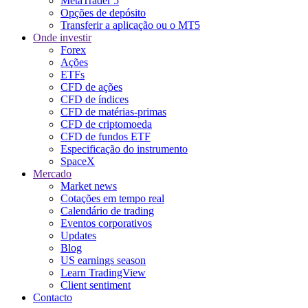
MetaTrader 5
Opções de depósito
Transferir a aplicação ou o MT5
Onde investir
Forex
Ações
ETFs
CFD de ações
CFD de índices
CFD de matérias-primas
CFD de criptomoeda
CFD de fundos ETF
Especificação do instrumento
SpaceX
Mercado
Market news
Cotações em tempo real
Calendário de trading
Eventos corporativos
Updates
Blog
US earnings season
Learn TradingView
Client sentiment
Contacto