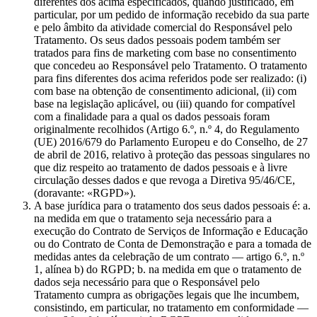
diferentes dos acima especificados, quando justificado, em
particular, por um pedido de informação recebido da sua parte
e pelo âmbito da atividade comercial do Responsável pelo
Tratamento. Os seus dados pessoais podem também ser
tratados para fins de marketing com base no consentimento
que concedeu ao Responsável pelo Tratamento. O tratamento
para fins diferentes dos acima referidos pode ser realizado: (i)
com base na obtenção de consentimento adicional, (ii) com
base na legislação aplicável, ou (iii) quando for compatível
com a finalidade para a qual os dados pessoais foram
originalmente recolhidos (Artigo 6.º, n.º 4, do Regulamento
(UE) 2016/679 do Parlamento Europeu e do Conselho, de 27
de abril de 2016, relativo à proteção das pessoas singulares no
que diz respeito ao tratamento de dados pessoais e à livre
circulação desses dados e que revoga a Diretiva 95/46/CE,
(doravante: «RGPD»).
A base jurídica para o tratamento dos seus dados pessoais é: a.
na medida em que o tratamento seja necessário para a
execução do Contrato de Serviços de Informação e Educação
ou do Contrato de Conta de Demonstração e para a tomada de
medidas antes da celebração de um contrato — artigo 6.º, n.º
1, alínea b) do RGPD; b. na medida em que o tratamento de
dados seja necessário para que o Responsável pelo
Tratamento cumpra as obrigações legais que lhe incumbem,
consistindo, em particular, no tratamento em conformidade —