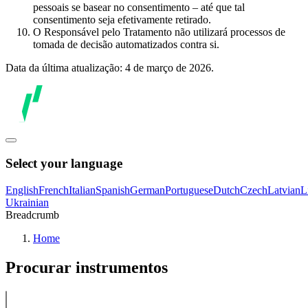
pessoais se basear no consentimento – até que tal
consentimento seja efetivamente retirado.
O Responsável pelo Tratamento não utilizará processos de
tomada de decisão automatizados contra si.
Data da última atualização: 4 de março de 2026.
Select your language
English
French
Italian
Spanish
German
Portuguese
Dutch
Czech
Latvian
L
Ukrainian
Breadcrumb
Home
Procurar instrumentos