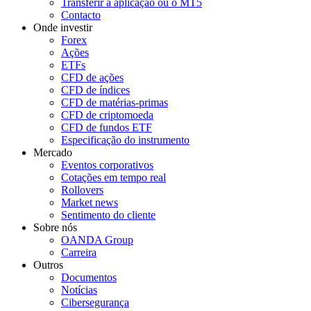
Transferir a aplicação ou o MT5
Contacto
Onde investir
Forex
Ações
ETFs
CFD de ações
CFD de índices
CFD de matérias-primas
CFD de criptomoeda
CFD de fundos ETF
Especificação do instrumento
Mercado
Eventos corporativos
Cotações em tempo real
Rollovers
Market news
Sentimento do cliente
Sobre nós
OANDA Group
Carreira
Outros
Documentos
Notícias
Cibersegurança