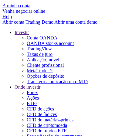
A minha conta
Venha negociar online
Help
Abrir conta
Trading
Demo
Abrir uma conta demo
Investir
Conta OANDA
OANDA stocks account
TradingView
Taxas de juro
Aplicação móvel
Cliente profissional
MetaTrader 5
Opções de depósito
Transferir a aplicação ou o MT5
Onde investir
Forex
Ações
ETFs
CFD de ações
CFD de índices
CFD de matérias-primas
CFD de criptomoeda
CFD de fundos ETF