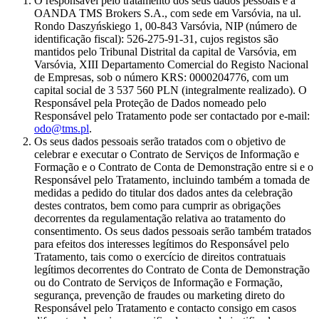
O responsável pelo tratamento dos seus dados pessoais é a
OANDA TMS Brokers S.A., com sede em Varsóvia, na ul.
Rondo Daszyńskiego 1, 00-843 Varsóvia, NIP (número de
identificação fiscal): 526-275-91-31, cujos registos são
mantidos pelo Tribunal Distrital da capital de Varsóvia, em
Varsóvia, XIII Departamento Comercial do Registo Nacional
de Empresas, sob o número KRS: 0000204776, com um
capital social de 3 537 560 PLN (integralmente realizado). O
Responsável pela Proteção de Dados nomeado pelo
Responsável pelo Tratamento pode ser contactado por e-mail:
odo@tms.pl
.
Os seus dados pessoais serão tratados com o objetivo de
celebrar e executar o Contrato de Serviços de Informação e
Formação e o Contrato de Conta de Demonstração entre si e o
Responsável pelo Tratamento, incluindo também a tomada de
medidas a pedido do titular dos dados antes da celebração
destes contratos, bem como para cumprir as obrigações
decorrentes da regulamentação relativa ao tratamento do
consentimento. Os seus dados pessoais serão também tratados
para efeitos dos interesses legítimos do Responsável pelo
Tratamento, tais como o exercício de direitos contratuais
legítimos decorrentes do Contrato de Conta de Demonstração
ou do Contrato de Serviços de Informação e Formação,
segurança, prevenção de fraudes ou marketing direto do
Responsável pelo Tratamento e contacto consigo em casos