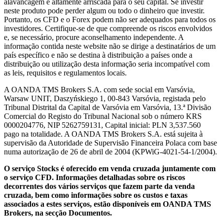
alavancagem é altamente arriscada para o seu capital. Se investir
neste produto pode perder algum ou todo o dinheiro que investir.
Portanto, os CFD e o Forex podem não ser adequados para todos os
investidores. Certifique-se de que compreende os riscos envolvidos
e, se necessário, procure aconselhamento independente. A
informação contida neste website não se dirige a destinatários de um
país específico e não se destina à distribuição a países onde a
distribuição ou utilização desta informação seria incompatível com
as leis, requisitos e regulamentos locais.
A OANDA TMS Brokers S.A. com sede social em Varsóvia,
Warsaw UNIT, Daszyńskiego 1, 00-843 Varsóvia, registada pelo
Tribunal Distrital da Capital de Varsóvia em Varsóvia, 13.ª Divisão
Comercial do Registo do Tribunal Nacional sob o número KRS
0000204776, NIP 5262759131, Capital inicial: PLN 3,537.560
pago na totalidade. A OANDA TMS Brokers S.A. está sujeita à
supervisão da Autoridade de Supervisão Financeira Polaca com base
numa autorização de 26 de abril de 2004 (KPWiG-4021-54-1/2004).
O serviço Stocks é oferecido em venda cruzada juntamente com
o serviço CFD. Informações detalhadas sobre os riscos
decorrentes dos vários serviços que fazem parte da venda
cruzada, bem como informações sobre os custos e taxas
associados a estes serviços, estão disponíveis em OANDA TMS
Brokers, na secção Documentos.