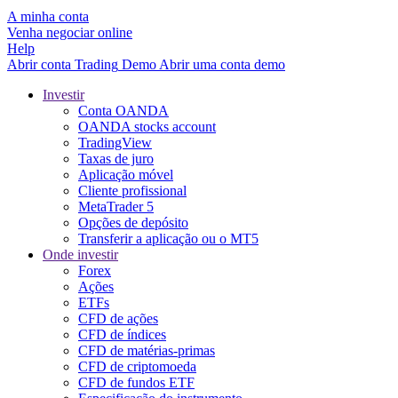
A minha conta
Venha negociar online
Help
Abrir conta
Trading
Demo
Abrir uma conta demo
Investir
Conta OANDA
OANDA stocks account
TradingView
Taxas de juro
Aplicação móvel
Cliente profissional
MetaTrader 5
Opções de depósito
Transferir a aplicação ou o MT5
Onde investir
Forex
Ações
ETFs
CFD de ações
CFD de índices
CFD de matérias-primas
CFD de criptomoeda
CFD de fundos ETF