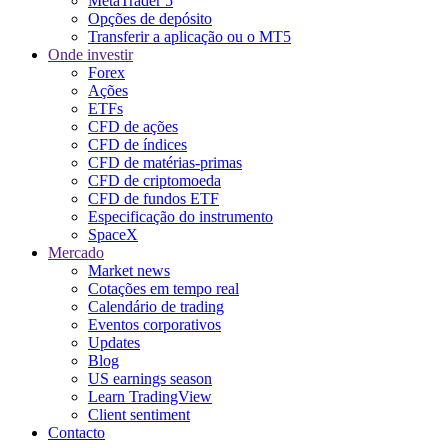
MetaTrader 5
Opções de depósito
Transferir a aplicação ou o MT5
Onde investir
Forex
Ações
ETFs
CFD de ações
CFD de índices
CFD de matérias-primas
CFD de criptomoeda
CFD de fundos ETF
Especificação do instrumento
SpaceX
Mercado
Market news
Cotações em tempo real
Calendário de trading
Eventos corporativos
Updates
Blog
US earnings season
Learn TradingView
Client sentiment
Contacto