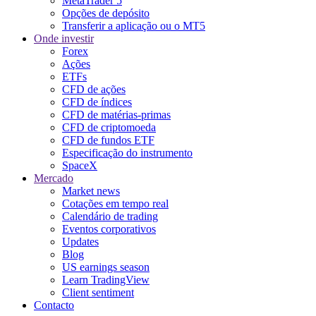
MetaTrader 5
Opções de depósito
Transferir a aplicação ou o MT5
Onde investir
Forex
Ações
ETFs
CFD de ações
CFD de índices
CFD de matérias-primas
CFD de criptomoeda
CFD de fundos ETF
Especificação do instrumento
SpaceX
Mercado
Market news
Cotações em tempo real
Calendário de trading
Eventos corporativos
Updates
Blog
US earnings season
Learn TradingView
Client sentiment
Contacto