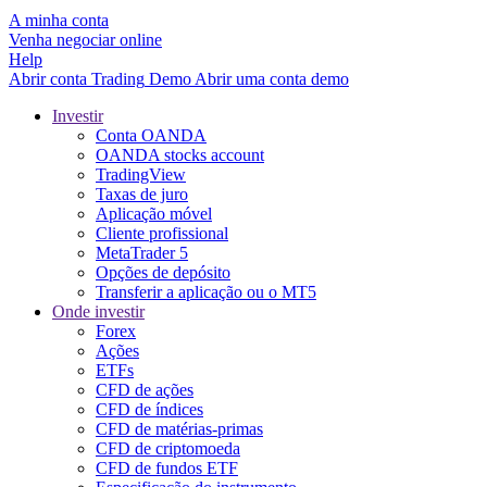
A minha conta
Venha negociar online
Help
Abrir conta
Trading
Demo
Abrir uma conta demo
Investir
Conta OANDA
OANDA stocks account
TradingView
Taxas de juro
Aplicação móvel
Cliente profissional
MetaTrader 5
Opções de depósito
Transferir a aplicação ou o MT5
Onde investir
Forex
Ações
ETFs
CFD de ações
CFD de índices
CFD de matérias-primas
CFD de criptomoeda
CFD de fundos ETF