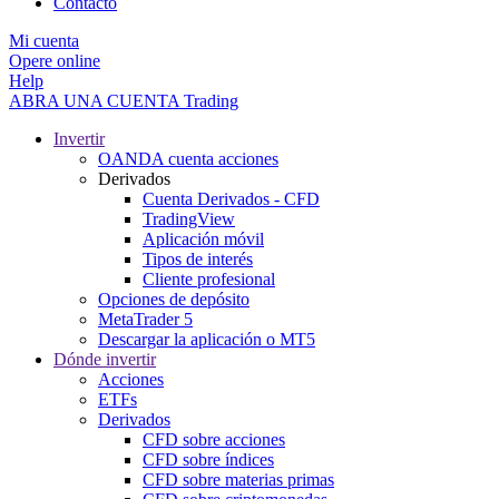
Contacto
Mi cuenta
Opere online
Help
ABRA UNA CUENTA
Trading
Invertir
OANDA cuenta acciones
Derivados
Cuenta Derivados - CFD
TradingView
Aplicación móvil
Tipos de interés
Cliente profesional
Opciones de depósito
MetaTrader 5
Descargar la aplicación o MT5
Dónde invertir
Acciones
ETFs
Derivados
CFD sobre acciones
CFD sobre índices
CFD sobre materias primas