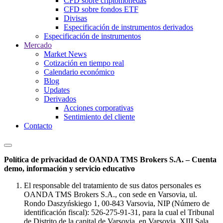
CFD sobre criptomonedas
CFD sobre fondos ETF
Divisas
Especificación de instrumentos derivados
Especificación de instrumentos
Mercado
Market News
Cotización en tiempo real
Calendario económico
Blog
Updates
Derivados
Acciones corporativas
Sentimiento del cliente
Contacto
Política de privacidad de OANDA TMS Brokers S.A. – Cuenta
demo, información y servicio educativo
El responsable del tratamiento de sus datos personales es
OANDA TMS Brokers S.A., con sede en Varsovia, ul.
Rondo Daszyńskiego 1, 00-843 Varsovia, NIP (Número de
identificación fiscal): 526-275-91-31, para la cual el Tribunal
de Distrito de la capital de Varsovia, en Varsovia, XIII Sala