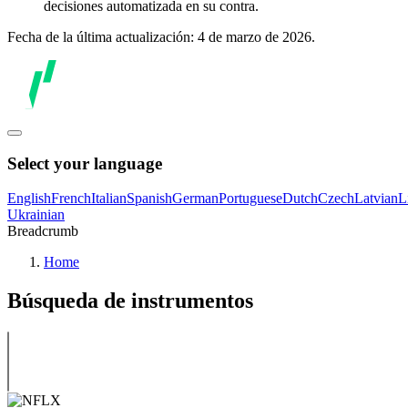
decisiones automatizada en su contra.
Fecha de la última actualización: 4 de marzo de 2026.
Select your language
English
French
Italian
Spanish
German
Portuguese
Dutch
Czech
Latvian
L
Ukrainian
Breadcrumb
Home
Búsqueda de instrumentos