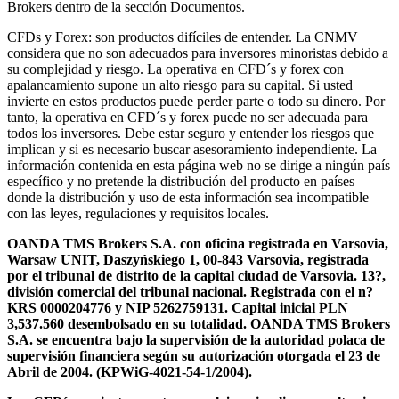
Brokers dentro de la sección Documentos.
CFDs y Forex: son productos difíciles de entender. La CNMV
considera que no son adecuados para inversores minoristas debido a
su complejidad y riesgo. La operativa en CFD´s y forex con
apalancamiento supone un alto riesgo para su capital. Si usted
invierte en estos productos puede perder parte o todo su dinero. Por
tanto, la operativa en CFD´s y forex puede no ser adecuada para
todos los inversores. Debe estar seguro y entender los riesgos que
implican y si es necesario buscar asesoramiento independiente. La
información contenida en esta página web no se dirige a ningún país
específico y no pretende la distribución del producto en países
donde la distribución y uso de esta información sea incompatible
con las leyes, regulaciones y requisitos locales.
OANDA TMS Brokers S.A. con oficina registrada en Varsovia,
Warsaw UNIT, Daszyńskiego 1, 00-843 Varsovia, registrada
por el tribunal de distrito de la capital ciudad de Varsovia. 13?,
división comercial del tribunal nacional. Registrada con el n?
KRS 0000204776 y NIP 5262759131. Capital inicial PLN
3,537.560 desembolsado en su totalidad. OANDA TMS Brokers
S.A. se encuentra bajo la supervisión de la autoridad polaca de
supervisión financiera según su autorización otorgada el 23 de
Abril de 2004. (KPWiG-4021-54-1/2004).