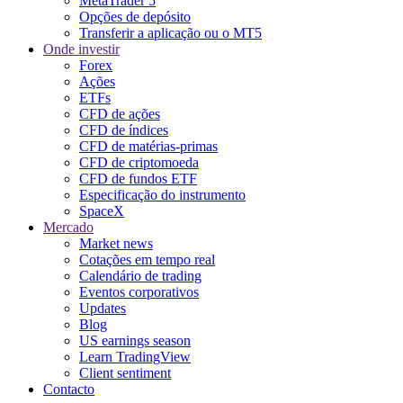
MetaTrader 5
Opções de depósito
Transferir a aplicação ou o MT5
Onde investir
Forex
Ações
ETFs
CFD de ações
CFD de índices
CFD de matérias-primas
CFD de criptomoeda
CFD de fundos ETF
Especificação do instrumento
SpaceX
Mercado
Market news
Cotações em tempo real
Calendário de trading
Eventos corporativos
Updates
Blog
US earnings season
Learn TradingView
Client sentiment
Contacto