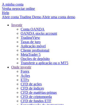
A minha conta
Venha negociar online
Help
Abrir conta
Trading
Demo
Abrir uma conta demo
Investir
Conta OANDA
OANDA stocks account
TradingView
Taxas de juro
Aplicação móvel
Cliente profissional
MetaTrader 5
Opções de depósito
Transferir a aplicação ou o MT5
Onde investir
Forex
Ações
ETFs
CFD de ações
CFD de índices
CFD de matérias-primas
CFD de criptomoeda
CFD de fundos ETF