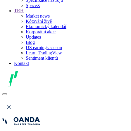
Specifikace nástrojů
SpaceX
TRH
Market news
Kótování živě
Ekonomický kalendář
Korporátní akce
Updates
Blog
US earnings season
Learn TradingView
Sentiment klientů
Kontakt