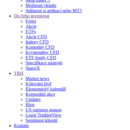
Meta trader 5
Možnosti vkladu
Stáhnout si aplikaci nebo MT5
Do čeho investovat
Forex
Akcie
ETFs
Akcie CFD
Indexy CFD
Komodity CFD
Kryptoměny CFD
ETF fondy CFD
Specifikace nástrojů
SpaceX
TRH
Market news
Kótování živě
Ekonomický kalendář
Korporátní akce
Updates
Blog
US earnings season
Learn TradingView
Sentiment klientů
Kontakt