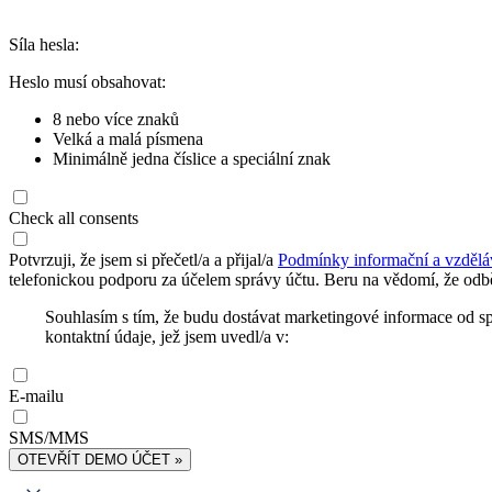
Síla hesla:
Heslo musí obsahovat:
8 nebo více znaků
Velká a malá písmena
Minimálně jedna číslice a speciální znak
Check all consents
Potvrzuji, že jsem si přečetl/a a přijal/a
Podmínky informační a vzdělá
telefonickou podporu za účelem správy účtu. Beru na vědomí, že odbě
Souhlasím s tím, že budu dostávat marketingové informace od s
kontaktní údaje, jež jsem uvedl/a v:
E-mailu
SMS/MMS
OTEVŘÍT DEMO ÚČET »