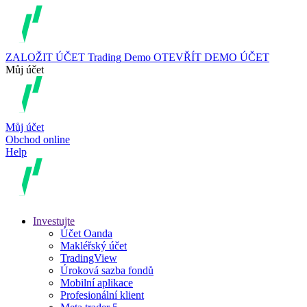
ZALOŽIT ÚČET
Trading
Demo
OTEVŘÍT DEMO ÚČET
Můj účet
Můj účet
Obchod online
Help
Investujte
Účet Oanda
Makléřský účet
TradingView
Úroková sazba fondů
Mobilní aplikace
Profesionální klient