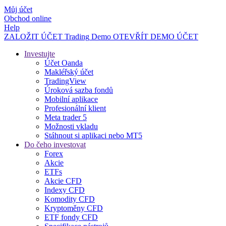
Můj účet
Obchod online
Help
ZALOŽIT ÚČET
Trading
Demo
OTEVŘÍT DEMO ÚČET
Investujte
Účet Oanda
Makléřský účet
TradingView
Úroková sazba fondů
Mobilní aplikace
Profesionální klient
Meta trader 5
Možnosti vkladu
Stáhnout si aplikaci nebo MT5
Do čeho investovat
Forex
Akcie
ETFs
Akcie CFD
Indexy CFD
Komodity CFD
Kryptoměny CFD
ETF fondy CFD