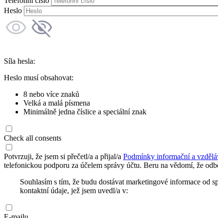
Telefonní číslo
Heslo
Síla hesla:
Heslo musí obsahovat:
8 nebo více znaků
Velká a malá písmena
Minimálně jedna číslice a speciální znak
Check all consents
Potvrzuji, že jsem si přečetl/a a přijal/a
Podmínky informační a vzdělá
telefonickou podporu za účelem správy účtu. Beru na vědomí, že odbě
Souhlasím s tím, že budu dostávat marketingové informace od s
kontaktní údaje, jež jsem uvedl/a v:
E-mailu