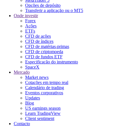
MetaTrader 5
Opções de depósito
Transferir a aplicação ou o MT5
Onde investir
Forex
Ações
ETFs
CFD de ações
CFD de índices
CFD de matérias-primas
CFD de criptomoeda
CFD de fundos ETF
Especificação do instrumento
SpaceX
Mercado
Market news
Cotações em tempo real
Calendário de trading
Eventos corporativos
Updates
Blog
US earnings season
Learn TradingView
Client sentiment
Contacto