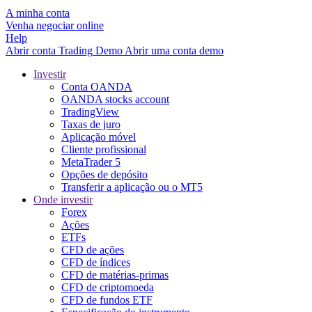
A minha conta
Venha negociar online
Help
Abrir conta
Trading
Demo
Abrir uma conta demo
Investir
Conta OANDA
OANDA stocks account
TradingView
Taxas de juro
Aplicação móvel
Cliente profissional
MetaTrader 5
Opções de depósito
Transferir a aplicação ou o MT5
Onde investir
Forex
Ações
ETFs
CFD de ações
CFD de índices
CFD de matérias-primas
CFD de criptomoeda
CFD de fundos ETF