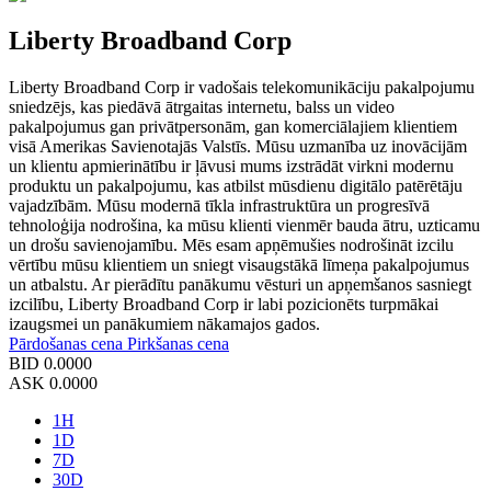
Liberty Broadband Corp
Liberty Broadband Corp ir vadošais telekomunikāciju pakalpojumu
sniedzējs, kas piedāvā ātrgaitas internetu, balss un video
pakalpojumus gan privātpersonām, gan komerciālajiem klientiem
visā Amerikas Savienotajās Valstīs. Mūsu uzmanība uz inovācijām
un klientu apmierinātību ir ļāvusi mums izstrādāt virkni modernu
produktu un pakalpojumu, kas atbilst mūsdienu digitālo patērētāju
vajadzībām. Mūsu modernā tīkla infrastruktūra un progresīvā
tehnoloģija nodrošina, ka mūsu klienti vienmēr bauda ātru, uzticamu
un drošu savienojamību. Mēs esam apņēmušies nodrošināt izcilu
vērtību mūsu klientiem un sniegt visaugstākā līmeņa pakalpojumus
un atbalstu. Ar pierādītu panākumu vēsturi un apņemšanos sasniegt
izcilību, Liberty Broadband Corp ir labi pozicionēts turpmākai
izaugsmei un panākumiem nākamajos gados.
Pārdošanas cena
Pirkšanas cena
BID
0.0000
ASK
0.0000
1H
1D
7D
30D