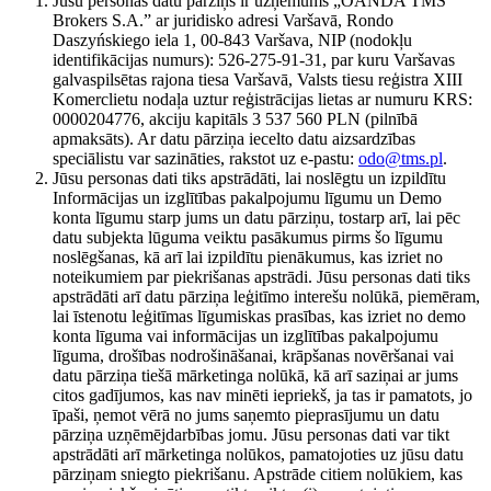
Jūsu personas datu pārziņš ir uzņēmums „OANDA TMS
Brokers S.A.” ar juridisko adresi Varšavā, Rondo
Daszyńskiego iela 1, 00-843 Varšava, NIP (nodokļu
identifikācijas numurs): 526-275-91-31, par kuru Varšavas
galvaspilsētas rajona tiesa Varšavā, Valsts tiesu reģistra XIII
Komerclietu nodaļa uztur reģistrācijas lietas ar numuru KRS:
0000204776, akciju kapitāls 3 537 560 PLN (pilnībā
apmaksāts). Ar datu pārziņa iecelto datu aizsardzības
speciālistu var sazināties, rakstot uz e-pastu:
odo@tms.pl
.
Jūsu personas dati tiks apstrādāti, lai noslēgtu un izpildītu
Informācijas un izglītības pakalpojumu līgumu un Demo
konta līgumu starp jums un datu pārziņu, tostarp arī, lai pēc
datu subjekta lūguma veiktu pasākumus pirms šo līgumu
noslēgšanas, kā arī lai izpildītu pienākumus, kas izriet no
noteikumiem par piekrišanas apstrādi. Jūsu personas dati tiks
apstrādāti arī datu pārziņa leģitīmo interešu nolūkā, piemēram,
lai īstenotu leģitīmas līgumiskas prasības, kas izriet no demo
konta līguma vai informācijas un izglītības pakalpojumu
līguma, drošības nodrošināšanai, krāpšanas novēršanai vai
datu pārziņa tiešā mārketinga nolūkā, kā arī saziņai ar jums
citos gadījumos, kas nav minēti iepriekš, ja tas ir pamatots, jo
īpaši, ņemot vērā no jums saņemto pieprasījumu un datu
pārziņa uzņēmējdarbības jomu. Jūsu personas dati var tikt
apstrādāti arī mārketinga nolūkos, pamatojoties uz jūsu datu
pārziņam sniegto piekrišanu. Apstrāde citiem nolūkiem, kas