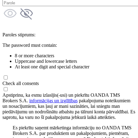
Paroles stiprums:
The password must contain:
8 or more characters
Uppercase and lowercase letters
At least one digit and special character
Check all consents
Apstiprinu, ka esmu izlasījis(-usi) un piekrītu OANDA TMS
Brokers S.A.
informācijas un izglītības
pakalpojuma noteikumiem
un nosacījumiem, kas ļauj ar mani sazināties, lai sniegtu man
piedāvājumu un nodrošinātu atbalstu pa tālruni konta pārvaldībai. Es
saprotu, ka varu no šī pakalpojuma jebkurā laikā atteikties.
Es piekrītu saņemt mārketinga informāciju no OANDA TMS
Brokers S.A. par produktiem un pakalpojumiem, piemēram,