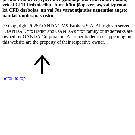
veicot CFD tirdzniecību. Jums būtu jāapsver tas, vai izprotat,
kā CFD darbojas, un vai Jūs varat atļauties uzņemties augsto
naudas zaudēšanas risku.
@ Copyright 2026 OANDA TMS Brokers S.A. All rights reserved.
“OANDA”, “fxTrade” and OANDA’s “fx” family of trademarks are
owned by OANDA Corporation. All other trademarks appearing on
this website are the property of their respective owner.
Scroll to top