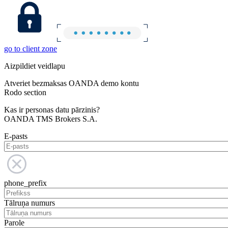
go to client zone
Aizpildiet veidlapu
Atveriet bezmaksas OANDA demo kontu
Rodo section
Kas ir personas datu pārzinis?
OANDA TMS Brokers S.A.
E-pasts
phone_prefix
Tālruņa numurs
Parole