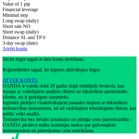
Value of 1 pip
Financial leverage
Minimal step
Long swap (daily)
Short sale
NO
Short swap (daily)
Distance SL and TP
0
3-day swap (date)
Atvērt kontu
Sāciet tirgot tagad ar ātru konta atvēršanu.
Reģistrējieties tagad, lai tirgotos aktīvākajos tirgos
ATVER KONTU
OANDA ir vairāk nekā 20 gadus tirgū strādājošs brokeris, kas
lepojas ar vadošajiem analīzes rīkiem un tūkstošiem apmierinātu
klientu, un ir godalgots starpnieks.
Iegūstiet piekļuvi visaktīvākajiem pasaules tirgiem ar tūkstošiem
tirdzniecības instrumentu, kā arī vadošajiem tehniskajiem rīkiem, kas
palīdz veikt analīzi.
Tirdzniecība bez liekām izmaksām un pilnīga cenu pārredzamība -
OANDA piedāvā nulles komisijas maksu par galvenajiem
instrumentiem un pārredzamu cenu noteikšanu.