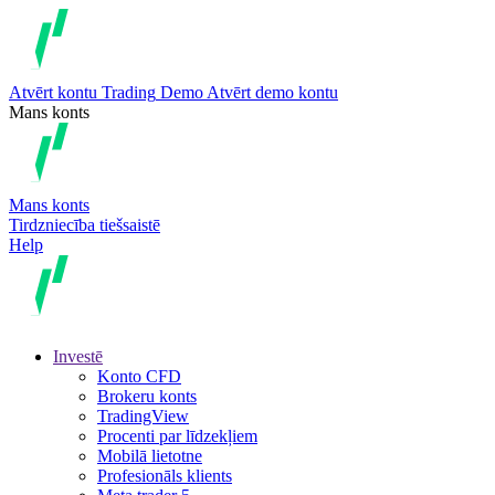
Atvērt kontu
Trading
Demo
Atvērt demo kontu
Mans konts
Mans konts
Tirdzniecība tiešsaistē
Help
Investē
Konto CFD
Brokeru konts
TradingView
Procenti par līdzekļiem
Mobilā lietotne
Profesionāls klients