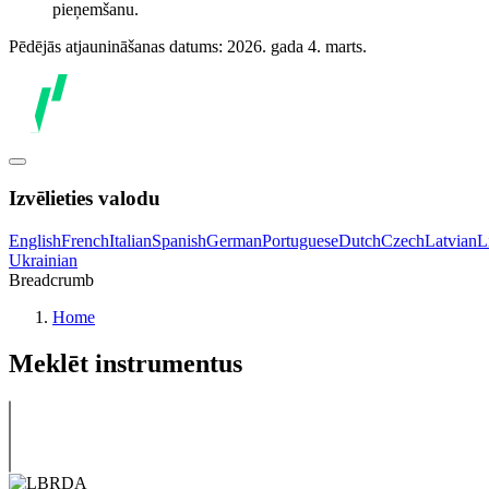
pieņemšanu.
Pēdējās atjaunināšanas datums: 2026. gada 4. marts.
Izvēlieties valodu
English
French
Italian
Spanish
German
Portuguese
Dutch
Czech
Latvian
L
Ukrainian
Breadcrumb
Home
Meklēt instrumentus