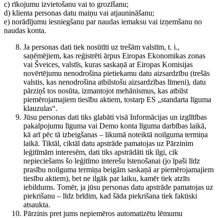
c) rīkojumu izvietošanu vai to grozīšanu;
d) klienta personas datu maiņu vai atjaunināšanu;
e) norādījumu iesniegšanu par naudas iemaksu vai izņemšanu no
naudas konta.
Ja personas dati tiek nosūtīti uz trešām valstīm, t. i.,
saņēmējiem, kas reģistrēti ārpus Eiropas Ekonomikas zonas
vai Šveices, valstīs, kuras saskaņā ar Eiropas Komisijas
novērtējumu nenodrošina pietiekamu datu aizsardzību (trešās
valstis, kas nenodrošina atbilstošu aizsardzības līmeni), datu
pārziņš tos nosūta, izmantojot mehānismus, kas atbilst
piemērojamajiem tiesību aktiem, tostarp ES „standarta līguma
klauzulas“.
Jūsu personas dati tiks glabāti visā Informācijas un izglītības
pakalpojumu līguma vai Demo konta līguma darbības laikā,
kā arī pēc tā izbeigšanas – likumā noteiktā noilguma termiņa
laikā. Tiktāl, ciktāl datu apstrāde pamatojas uz Pārzinim
leģitīmām interesēm, dati tiks apstrādāti tik ilgi, cik
nepieciešams šo leģitīmo interešu īstenošanai (jo īpaši līdz
prasību noilguma termiņa beigām saskaņā ar piemērojamajiem
tiesību aktiem), bet ne ilgāk par laiku, kamēr tiek atzīts
iebildums. Tomēr, ja jūsu personas datu apstrāde pamatojas uz
piekrišanu – līdz brīdim, kad šāda piekrišana tiek faktiski
atsaukta.
Pārzinis pret jums nepiemēros automatizētu lēmumu