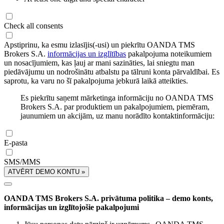
Check all consents
Apstiprinu, ka esmu izlasījis(-usi) un piekrītu OANDA TMS
Brokers S.A.
informācijas un izglītības
pakalpojuma noteikumiem
un nosacījumiem, kas ļauj ar mani sazināties, lai sniegtu man
piedāvājumu un nodrošinātu atbalstu pa tālruni konta pārvaldībai. Es
saprotu, ka varu no šī pakalpojuma jebkurā laikā atteikties.
Es piekrītu saņemt mārketinga informāciju no OANDA TMS
Brokers S.A. par produktiem un pakalpojumiem, piemēram,
jaunumiem un akcijām, uz manu norādīto kontaktinformāciju:
E-pasta
SMS/MMS
ATVĒRT DEMO KONTU »
OANDA TMS Brokers S.A. privātuma politika – demo konts,
informācijas un izglītojošie pakalpojumi