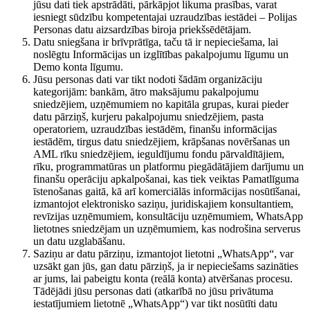
jūsu dati tiek apstrādāti, pārkāpjot likuma prasības, varat
iesniegt sūdzību kompetentajai uzraudzības iestādei – Polijas
Personas datu aizsardzības biroja priekšsēdētājam.
Datu sniegšana ir brīvprātīga, taču tā ir nepieciešama, lai
noslēgtu Informācijas un izglītības pakalpojumu līgumu un
Demo konta līgumu.
Jūsu personas dati var tikt nodoti šādām organizāciju
kategorijām: bankām, ātro maksājumu pakalpojumu
sniedzējiem, uzņēmumiem no kapitāla grupas, kurai pieder
datu pārziņš, kurjeru pakalpojumu sniedzējiem, pasta
operatoriem, uzraudzības iestādēm, finanšu informācijas
iestādēm, tirgus datu sniedzējiem, krāpšanas novēršanas un
AML rīku sniedzējiem, ieguldījumu fondu pārvaldītājiem,
rīku, programmatūras un platformu piegādātājiem darījumu un
finanšu operāciju apkalpošanai, kas tiek veiktas Pamatlīguma
īstenošanas gaitā, kā arī komerciālās informācijas nosūtīšanai,
izmantojot elektronisko saziņu, juridiskajiem konsultantiem,
revīzijas uzņēmumiem, konsultāciju uzņēmumiem, WhatsApp
lietotnes sniedzējam un uzņēmumiem, kas nodrošina serverus
un datu uzglabāšanu.
Saziņu ar datu pārziņu, izmantojot lietotni „WhatsApp“, var
uzsākt gan jūs, gan datu pārziņš, ja ir nepieciešams sazināties
ar jums, lai pabeigtu konta (reālā konta) atvēršanas procesu.
Tādējādi jūsu personas dati (atkarībā no jūsu privātuma
iestatījumiem lietotnē „WhatsApp“) var tikt nosūtīti datu