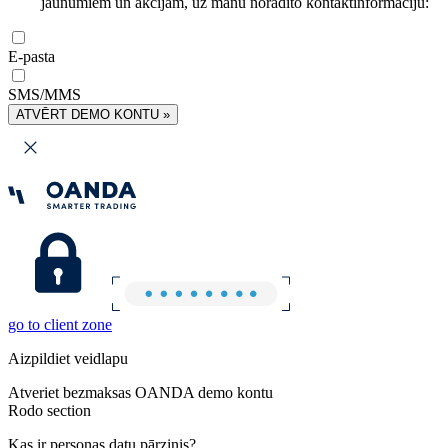
jaunumiem un akcijām, uz manu norādīto kontaktinformāciju:
E-pasta
SMS/MMS
ATVĒRT DEMO KONTU »
go to client zone
Aizpildiet veidlapu
Atveriet bezmaksas OANDA demo kontu
Rodo section
Kas ir personas datu pārzinis?