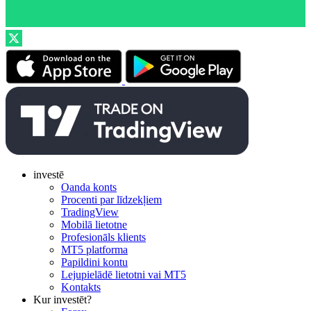
investē
Oanda konts
Procenti par līdzekļiem
TradingView
Mobilā lietotne
Profesionāls klients
MT5 platforma
Papildini kontu
Lejupielādē lietotni vai MT5
Kontakts
Kur investēt?