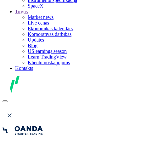
Instrumentu specifikācija
SpaceX
Tirgus
Market news
Live cenas
Ekonomikas kalendārs
Korporatīvās darbības
Updates
Blog
US earnings season
Learn TradingView
Klientu noskaņojums
Kontakts