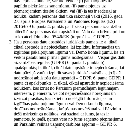
nav iepriekš minētie, var tikt veikta: (i) pamatojoties uz
papildu piekrišanas saņemšanu, (ii) pamatojoties uz
piemērojamiem tiesību aktiem, vai (iii) ja tas ir saderīgi ar
nolūku, kādam personas dati tika sākotnēji vākti (2016. gada
27. aprīļa Eiropas Parlamenta un Padomes Regulas (ES)
2016/679 6. panta 4. punkts par fizisko personu aizsardzību
attiecībā uz personas datu apstrādi un šādu datu brīvu apriti un
ar ko atceļ Direktīvu 95/46/EK (turpmāk – „GDPR”).
Jūsu personas datu apstrādes juridiskais pamats ir: a. tiktāl,
ciktāl apstrāde ir nepieciešama, lai izpildītu Informācijas un
izglītības pakalpojumu līgumu vai Demo konta līgumu, kā arī
veiktu pasākumus pirms līguma noslēgšanas – Vispārīgās datu
aizsardzības regulas (GDPR) 6. panta 1. punkta b)
apakšpunkts; b. tiktāl, ciktāl datu apstrāde ir nepieciešama, lai
datu pārziņš varētu izpildīt savas juridiskās saistības, jo īpaši
nodrošinot atbilstošu datu apstrādi – GDPR 6. panta GDPR 1.
panta c) apakšpunkts; c. tiktāl, ciktāl apstrāde ir nepieciešama
nolūkiem, kas izriet no Pārzinim piemītošajām leģitīmajām
interesēm, piemēram, veicot nepieciešamos norēķinus un
izvirzot prasības, kas izriet no noslēgtā Informācijas un
izglītības pakalpojumu līguma vai Demo konta līguma,
drošības nodrošināšanai, krāpšanas novēršanai vai Pārzinim
tiešā mārketinga nolūkos, vai saziņai ar jums, ja tas ir
pamatots, jo īpaši, ņemot vērā no jums saņemto pieprasījumu
un Pārzinim veiktās uzņēmējdarbības apjomu – GDPR 6.