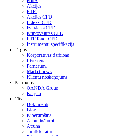
Forex
Akcijas
ETFs
Akcijas CFD
Indeksi CFD
Izejvielas CFD
Kriptovalūtas CFD
ETF fondi CFD
Instrumentu specifikācija
Tirgus
Korporatīvās darbības
Live cenas
Pārnesumi
Market news
Klientu noskaņojums
Par mums
OANDA Group
Karjera
Cits
Dokumenti
Blog
Kiberdrošība
Atjauninājumi
Atruna
Juridiska atruna