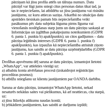
pārziņam kā jūsu profila attēls un tālruņa numurs. Datu
pārziņš var lūgt jums sniegt citus personas datus tikai tad, ja
tas ir nepieciešams, lai atbildētu uz jūsu jautājumu vai risinātu
jautājumu, uz kuru attiecas saziņa. Atkarībā no situācijas datu
apstrādes tiesiskais pamats būs nepieciešamība veikt
pasākumus pēc datu subjekta lūguma pirms līguma vai
vienošanās noslēgšanas starp jums un datu pārziņu saskaņā ar
Informācijas un izglītības pakalpojumu noteikumiem (GDPR
6. panta 1. punkta b) apakšpunkts); un citos gadījumos – datu
pārziņa leģitīmās intereses (GDPR 6. panta 1. punkta f)
apakšpunkts), kas izpaužas kā nepieciešamība atrisināt ziņoto
jautājumu, kas saistīts ar datu pārziņa uzņēmējdarbību (GDPR
6. panta 1. punkta f) apakšpunkts).
Drošības apsvērumu dēļ saruna ar datu pārziņu, izmantojot lietotni
„WhatsApp“, var attiekties vienīgi uz:
a) atbalstu konta atvēršanas procesā (izskaidrojot reģistrācijas
procedūras posmus);
b) atbilžu sniegšanu uz klientu jautājumiem par OANDA darbību.
Saruna ar datu pārziņu, izmantojot WhatsApp lietotni, nekad
nesaturēs nekādas saites vai pielikumus, kā arī neattiecas, cita starpā,
uz:
a) jūsu līdzekļu atlikumu naudas kontā;
b) jebkādiem jautājumiem, kas saistīti ar darījumu izpildi;