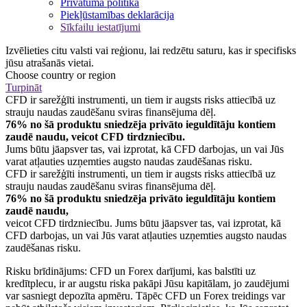
Privātuma politika
Piekļūstamības deklarācija
Sīkfailu iestatījumi
Izvēlieties citu valsti vai reģionu, lai redzētu saturu, kas ir specifisks
jūsu atrašanās vietai.
Choose country or region
Turpināt
CFD ir sarežģīti instrumenti, un tiem ir augsts risks attiecībā uz
strauju naudas zaudēšanu sviras finansējuma dēļ.
76% no šā produktu sniedzēja privāto ieguldītāju kontiem
zaudē naudu, veicot CFD tirdzniecību.
Jums būtu jāapsver tas, vai izprotat, kā CFD darbojas, un vai Jūs
varat atļauties uzņemties augsto naudas zaudēšanas risku.
CFD ir sarežģīti instrumenti, un tiem ir augsts risks attiecībā uz
strauju naudas zaudēšanu sviras finansējuma dēļ.
76% no šā produktu sniedzēja privāto ieguldītāju kontiem
zaudē naudu,
veicot CFD tirdzniecību. Jums būtu jāapsver tas, vai izprotat, kā
CFD darbojas, un vai Jūs varat atļauties uzņemties augsto naudas
zaudēšanas risku.
Risku brīdinājums: CFD un Forex darījumi, kas balstīti uz
kredītplecu, ir ar augstu riska pakāpi Jūsu kapitālam, jo zaudējumi
var sasniegt depozīta apmēru. Tāpēc CFD un Forex treidings var