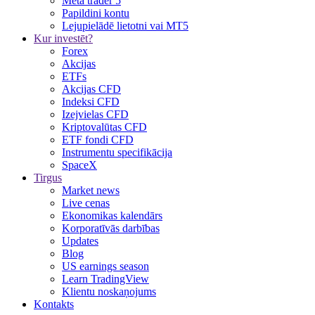
Meta trader 5
Papildini kontu
Lejupielādē lietotni vai MT5
Kur investēt?
Forex
Akcijas
ETFs
Akcijas CFD
Indeksi CFD
Izejvielas CFD
Kriptovalūtas CFD
ETF fondi CFD
Instrumentu specifikācija
SpaceX
Tirgus
Market news
Live cenas
Ekonomikas kalendārs
Korporatīvās darbības
Updates
Blog
US earnings season
Learn TradingView
Klientu noskaņojums
Kontakts