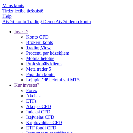
Mans konts
Tirdzniecība tiešsaistē
Help
Atvērt kontu
Trading
Demo
Atvērt demo kontu
Investē
Konto CFD
Brokeru konts
TradingView
Procenti par līdzekļiem
Mobilā lietotne
Profesionāls klients
Meta trader 5
Papildini kontu
Lejupielādē lietotni vai MT5
Kur investēt?
Forex
Akcijas
ETFs
Akcijas CFD
Indeksi CFD
Izejvielas CFD
Kriptovalūtas CFD
ETF fondi CFD