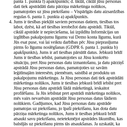
panta 1. punkta f) apakšpunkts; d. tiktāl, ciktāl jūsu personas
dati tiek apstrādāti datu pārziņa mārketinga nolūkos,
pamatojoties uz jūsu piekrišanu – Vispārīgās datu aizsardzības
regulas 6. panta 1. punkta a) apakšpunkts.
Jums ir tiesības piekļūt saviem personas datiem, tiesības tos
labot, dzēst, kā arī tiesības ierobežot datu apstrādi. Tiktāl,
ciktāl apstrāde ir nepieciešama, lai izpildītu Informācijas un
izglītības pakalpojumu līgumu vai Demo konta līgumu, kurā
Jūs esat puse, vai lai veiktu darbības pēc Jūsu pieprasījuma
pirms šo līgumu noslēgšanas (GDPR 6. panta 1. punkta b)
apakšpunkts), Jums ir arī tiesības pārsūtīt datus. Jebkurā brīdī
Jums ir tiesības iebilst, pamatojoties uz Jūsu konkrēto
situāciju, pret Jūsu personas datu izmantošanu, ja datu pārziņš
apstrādā Jūsu personas datus, pamatojoties uz savām
leģitīmajām interesēm, piemēram, saistībā ar produktu un
pakalpojumu mārketingu. Ja Jūsu personas dati tiek apstrādāti
mārketinga nolūkos, Jums ir tiesības jebkurā brīdī iebilst pret
Jūsu personas datu apstrādi šādā mārketingā, ieskaitot
profilēšanu. Ja Jūs iebilstat pret apstrādi mārketinga nolūkos,
mēs vairs nevarēsim apstrādāt Jūsu personas datus šādiem
nolūkiem. Gadījumos, kad Jūsu personas datu apstrāde
pamatojas uz piekrišanu, jo īpaši piekrišanu, kas dota datu
pārziņa mārketinga nolūkos, Jums ir tiesības jebkurā brīdī
atsaukt savu piekrišanu, neietekmējot apstrādes likumību, kas
balstījās uz piekrišanu pirms tās atsaukšanas. Ja uzskatāt, ka