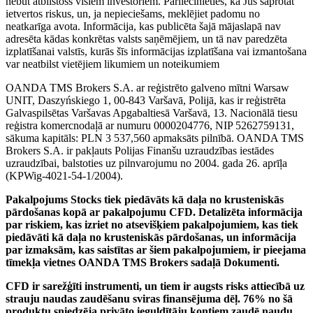
nebūt atbilstošs visiem investoriem. Pārliecinieties, ka Jūs saprotat
ietvertos riskus, un, ja nepieciešams, meklējiet padomu no
neatkarīga avota. Informācija, kas publicēta šajā mājaslapā nav
adresēta kādas konkrētas valsts saņēmējiem, un tā nav paredzēta
izplatīšanai valstīs, kurās šīs informācijas izplatīšana vai izmantošana
var neatbilst vietējiem likumiem un noteikumiem
OANDA TMS Brokers S.A. ar reģistrēto galveno mītni Warsaw
UNIT, Daszyńskiego 1, 00-843 Varšavā, Polijā, kas ir reģistrēta
Galvaspilsētas Varšavas Apgabaltiesā Varšavā, 13. Nacionālā tiesu
reģistra komercnodaļā ar numuru 0000204776, NIP 5262759131,
sākuma kapitāls: PLN 3 537,560 apmaksāts pilnībā. OANDA TMS
Brokers S.A. ir pakļauts Polijas Finanšu uzraudzības iestādes
uzraudzībai, balstoties uz pilnvarojumu no 2004. gada 26. aprīļa
(KPWig-4021-54-1/2004).
Pakalpojums Stocks tiek piedāvāts kā daļa no krusteniskās
pārdošanas kopā ar pakalpojumu CFD. Detalizēta informācija
par riskiem, kas izriet no atsevišķiem pakalpojumiem, kas tiek
piedāvāti kā daļa no krusteniskās pārdošanas, un informācija
par izmaksām, kas saistītas ar šiem pakalpojumiem, ir pieejama
tīmekļa vietnes OANDA TMS Brokers sadaļā Dokumenti.
CFD ir sarežģīti instrumenti, un tiem ir augsts risks attiecībā uz
strauju naudas zaudēšanu sviras finansējuma dēļ. 76% no šā
produktu sniedzēja privāto ieguldītāju kontiem zaudē naudu,