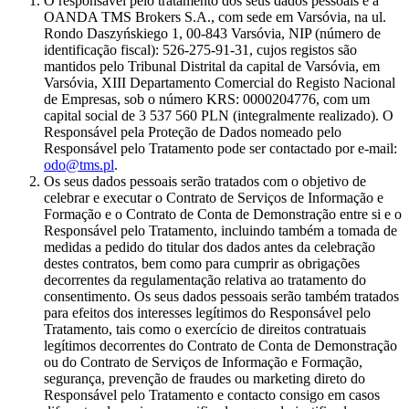
O responsável pelo tratamento dos seus dados pessoais é a
OANDA TMS Brokers S.A., com sede em Varsóvia, na ul.
Rondo Daszyńskiego 1, 00-843 Varsóvia, NIP (número de
identificação fiscal): 526-275-91-31, cujos registos são
mantidos pelo Tribunal Distrital da capital de Varsóvia, em
Varsóvia, XIII Departamento Comercial do Registo Nacional
de Empresas, sob o número KRS: 0000204776, com um
capital social de 3 537 560 PLN (integralmente realizado). O
Responsável pela Proteção de Dados nomeado pelo
Responsável pelo Tratamento pode ser contactado por e-mail:
odo@tms.pl
.
Os seus dados pessoais serão tratados com o objetivo de
celebrar e executar o Contrato de Serviços de Informação e
Formação e o Contrato de Conta de Demonstração entre si e o
Responsável pelo Tratamento, incluindo também a tomada de
medidas a pedido do titular dos dados antes da celebração
destes contratos, bem como para cumprir as obrigações
decorrentes da regulamentação relativa ao tratamento do
consentimento. Os seus dados pessoais serão também tratados
para efeitos dos interesses legítimos do Responsável pelo
Tratamento, tais como o exercício de direitos contratuais
legítimos decorrentes do Contrato de Conta de Demonstração
ou do Contrato de Serviços de Informação e Formação,
segurança, prevenção de fraudes ou marketing direto do
Responsável pelo Tratamento e contacto consigo em casos