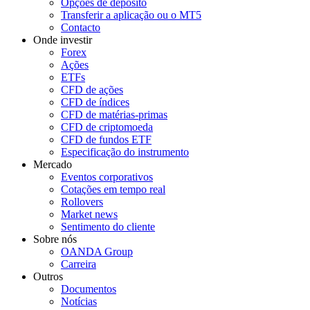
Opções de depósito
Transferir a aplicação ou o MT5
Contacto
Onde investir
Forex
Ações
ETFs
CFD de ações
CFD de índices
CFD de matérias-primas
CFD de criptomoeda
CFD de fundos ETF
Especificação do instrumento
Mercado
Eventos corporativos
Cotações em tempo real
Rollovers
Market news
Sentimento do cliente
Sobre nós
OANDA Group
Carreira
Outros
Documentos
Notícias