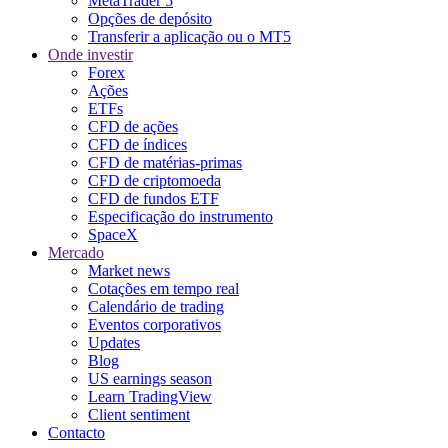
MetaTrader 5
Opções de depósito
Transferir a aplicação ou o MT5
Onde investir
Forex
Ações
ETFs
CFD de ações
CFD de índices
CFD de matérias-primas
CFD de criptomoeda
CFD de fundos ETF
Especificação do instrumento
SpaceX
Mercado
Market news
Cotações em tempo real
Calendário de trading
Eventos corporativos
Updates
Blog
US earnings season
Learn TradingView
Client sentiment
Contacto