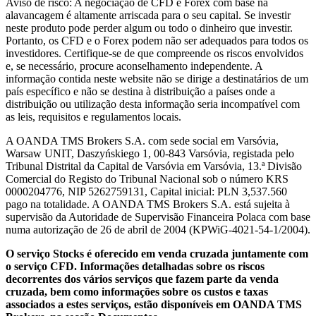
Aviso de risco: A negociação de CFD e Forex com base na
alavancagem é altamente arriscada para o seu capital. Se investir
neste produto pode perder algum ou todo o dinheiro que investir.
Portanto, os CFD e o Forex podem não ser adequados para todos os
investidores. Certifique-se de que compreende os riscos envolvidos
e, se necessário, procure aconselhamento independente. A
informação contida neste website não se dirige a destinatários de um
país específico e não se destina à distribuição a países onde a
distribuição ou utilização desta informação seria incompatível com
as leis, requisitos e regulamentos locais.
A OANDA TMS Brokers S.A. com sede social em Varsóvia,
Warsaw UNIT, Daszyńskiego 1, 00-843 Varsóvia, registada pelo
Tribunal Distrital da Capital de Varsóvia em Varsóvia, 13.ª Divisão
Comercial do Registo do Tribunal Nacional sob o número KRS
0000204776, NIP 5262759131, Capital inicial: PLN 3,537.560
pago na totalidade. A OANDA TMS Brokers S.A. está sujeita à
supervisão da Autoridade de Supervisão Financeira Polaca com base
numa autorização de 26 de abril de 2004 (KPWiG-4021-54-1/2004).
O serviço Stocks é oferecido em venda cruzada juntamente com
o serviço CFD. Informações detalhadas sobre os riscos
decorrentes dos vários serviços que fazem parte da venda
cruzada, bem como informações sobre os custos e taxas
associados a estes serviços, estão disponíveis em OANDA TMS