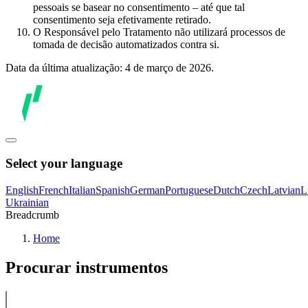
pessoais se basear no consentimento – até que tal
consentimento seja efetivamente retirado.
O Responsável pelo Tratamento não utilizará processos de
tomada de decisão automatizados contra si.
Data da última atualização: 4 de março de 2026.
Select your language
English
French
Italian
Spanish
German
Portuguese
Dutch
Czech
Latvian
L
Ukrainian
Breadcrumb
Home
Procurar instrumentos