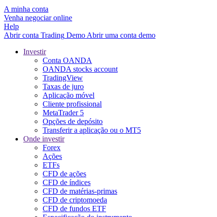
A minha conta
Venha negociar online
Help
Abrir conta
Trading
Demo
Abrir uma conta demo
Investir
Conta OANDA
OANDA stocks account
TradingView
Taxas de juro
Aplicação móvel
Cliente profissional
MetaTrader 5
Opções de depósito
Transferir a aplicação ou o MT5
Onde investir
Forex
Ações
ETFs
CFD de ações
CFD de índices
CFD de matérias-primas
CFD de criptomoeda
CFD de fundos ETF