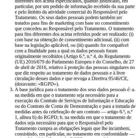
diferentes dos acima especificados, quando justificado, em
particular, por um pedido de informação recebido da sua parte
e pelo âmbito da atividade comercial do Responsável pelo
Tratamento. Os seus dados pessoais podem também ser
tratados para fins de marketing com base no consentimento
que concedeu ao Responsável pelo Tratamento. O tratamento
para fins diferentes dos acima referidos pode ser realizado: (i)
com base na obtenção de consentimento adicional, (ii) com
base na legislação aplicável, ou (iii) quando for compatível
com a finalidade para a qual os dados pessoais foram
originalmente recolhidos (Artigo 6.º, n.º 4, do Regulamento
(UE) 2016/679 do Parlamento Europeu e do Conselho, de 27
de abril de 2016, relativo à proteção das pessoas singulares no
que diz respeito ao tratamento de dados pessoais e à livre
circulação desses dados e que revoga a Diretiva 95/46/CE,
(doravante: «RGPD»).
A base jurídica para o tratamento dos seus dados pessoais é: a.
na medida em que o tratamento seja necessário para a
execução do Contrato de Serviços de Informação e Educação
ou do Contrato de Conta de Demonstração e para a tomada de
medidas antes da celebração de um contrato — artigo 6.º, n.º
1, alínea b) do RGPD; b. na medida em que o tratamento de
dados seja necessário para que o Responsável pelo
Tratamento cumpra as obrigações legais que lhe incumbem,
consistindo, em particular, no tratamento em conformidade —