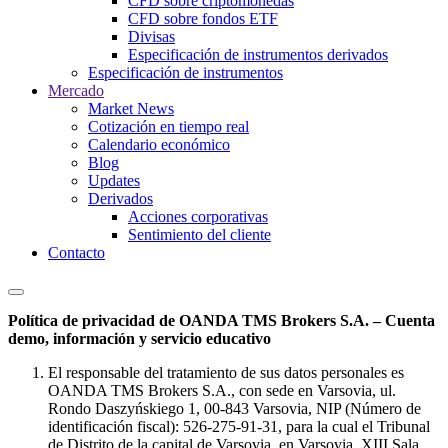
CFD sobre criptomonedas
CFD sobre fondos ETF
Divisas
Especificación de instrumentos derivados
Especificación de instrumentos
Mercado
Market News
Cotización en tiempo real
Calendario económico
Blog
Updates
Derivados
Acciones corporativas
Sentimiento del cliente
Contacto
Política de privacidad de OANDA TMS Brokers S.A. – Cuenta
demo, información y servicio educativo
El responsable del tratamiento de sus datos personales es
OANDA TMS Brokers S.A., con sede en Varsovia, ul.
Rondo Daszyńskiego 1, 00-843 Varsovia, NIP (Número de
identificación fiscal): 526-275-91-31, para la cual el Tribunal
de Distrito de la capital de Varsovia, en Varsovia, XIII Sala