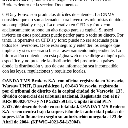
Brokers dentro de la sección Documentos.
CFDs y Forex: son productos difíciles de entender. La CNMV
considera que no son adecuados para inversores minoristas debido a
su complejidad y riesgo. La operativa en CFD´s y forex con
apalancamiento supone un alto riesgo para su capital. Si usted
invierte en estos productos puede perder parte o todo su dinero. Por
tanto, la operativa en CFD´s y forex puede no ser adecuada para
todos los inversores. Debe estar seguro y entender los riesgos que
implican y si es necesario buscar asesoramiento independiente. La
información contenida en esta página web no se dirige a ningún país
específico y no pretende la distribución del producto en países
donde la distribución y uso de esta información sea incompatible
con las leyes, regulaciones y requisitos locales.
OANDA TMS Brokers S.A. con oficina registrada en Varsovia,
Warsaw UNIT, Daszyńskiego 1, 00-843 Varsovia, registrada
por el tribunal de distrito de la capital ciudad de Varsovia. 13?,
división comercial del tribunal nacional. Registrada con el n?
KRS 0000204776 y NIP 5262759131. Capital inicial PLN
3,537.560 desembolsado en su totalidad. OANDA TMS Brokers
S.A. se encuentra bajo la supervisión de la autoridad polaca de
supervisión financiera según su autorización otorgada el 23 de
Abril de 2004. (KPWiG-4021-54-1/2004).