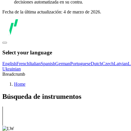
decisiones automatizada en su contra.
Fecha de la última actualización: 4 de marzo de 2026.
Select your language
English
French
Italian
Spanish
German
Portuguese
Dutch
Czech
Latvian
L
Ukrainian
Breadcrumb
Home
Búsqueda de instrumentos