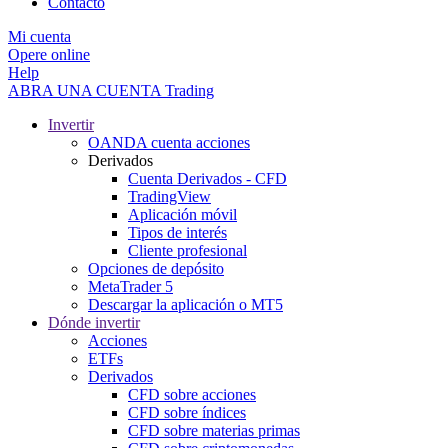
Contacto
Mi cuenta
Opere online
Help
ABRA UNA CUENTA
Trading
Invertir
OANDA cuenta acciones
Derivados
Cuenta Derivados - CFD
TradingView
Aplicación móvil
Tipos de interés
Cliente profesional
Opciones de depósito
MetaTrader 5
Descargar la aplicación o MT5
Dónde invertir
Acciones
ETFs
Derivados
CFD sobre acciones
CFD sobre índices
CFD sobre materias primas