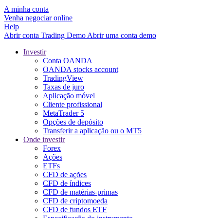
A minha conta
Venha negociar online
Help
Abrir conta
Trading
Demo
Abrir uma conta demo
Investir
Conta OANDA
OANDA stocks account
TradingView
Taxas de juro
Aplicação móvel
Cliente profissional
MetaTrader 5
Opções de depósito
Transferir a aplicação ou o MT5
Onde investir
Forex
Ações
ETFs
CFD de ações
CFD de índices
CFD de matérias-primas
CFD de criptomoeda
CFD de fundos ETF