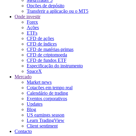
MetaTrader 5
Opções de depósito
Transferir a aplicação ou o MT5
Onde investir
Forex
Ações
ETFs
CFD de ações
CFD de índices
CFD de matérias-primas
CFD de criptomoeda
CFD de fundos ETF
Especificação do instrumento
SpaceX
Mercado
Market news
Cotações em tempo real
Calendário de trading
Eventos corporativos
Updates
Blog
US earnings season
Learn TradingView
Client sentiment
Contacto