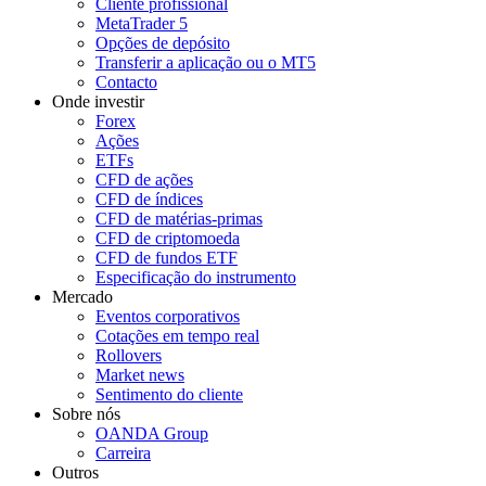
Cliente profissional
MetaTrader 5
Opções de depósito
Transferir a aplicação ou o MT5
Contacto
Onde investir
Forex
Ações
ETFs
CFD de ações
CFD de índices
CFD de matérias-primas
CFD de criptomoeda
CFD de fundos ETF
Especificação do instrumento
Mercado
Eventos corporativos
Cotações em tempo real
Rollovers
Market news
Sentimento do cliente
Sobre nós
OANDA Group
Carreira
Outros