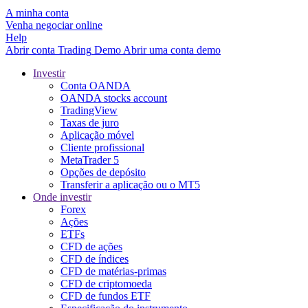
A minha conta
Venha negociar online
Help
Abrir conta
Trading
Demo
Abrir uma conta demo
Investir
Conta OANDA
OANDA stocks account
TradingView
Taxas de juro
Aplicação móvel
Cliente profissional
MetaTrader 5
Opções de depósito
Transferir a aplicação ou o MT5
Onde investir
Forex
Ações
ETFs
CFD de ações
CFD de índices
CFD de matérias-primas
CFD de criptomoeda
CFD de fundos ETF