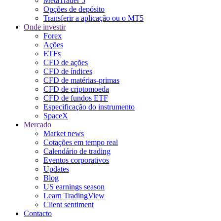
MetaTrader 5
Opções de depósito
Transferir a aplicação ou o MT5
Onde investir
Forex
Ações
ETFs
CFD de ações
CFD de índices
CFD de matérias-primas
CFD de criptomoeda
CFD de fundos ETF
Especificação do instrumento
SpaceX
Mercado
Market news
Cotações em tempo real
Calendário de trading
Eventos corporativos
Updates
Blog
US earnings season
Learn TradingView
Client sentiment
Contacto