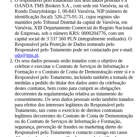
O responsável pelo tratamento dos seus dados pessoais é a
OANDA TMS Brokers S.A., com sede em Varsóvia, na ul.
Rondo Daszyńskiego 1, 00-843 Varsóvia, NIP (número de
identificação fiscal): 526-275-91-31, cujos registos são
mantidos pelo Tribunal Distrital da capital de Varsóvia, em
Varsóvia, XIII Departamento Comercial do Registo Nacional
de Empresas, sob o número KRS: 0000204776, com um
capital social de 3 537 560 PLN (integralmente realizado). O
Responsável pela Proteção de Dados nomeado pelo
Responsável pelo Tratamento pode ser contactado por e-mail:
odo@tms.pl
.
Os seus dados pessoais serão tratados com o objetivo de
celebrar e executar o Contrato de Serviços de Informação e
Formação e o Contrato de Conta de Demonstração entre si e o
Responsável pelo Tratamento, incluindo também a tomada de
medidas a pedido do titular dos dados antes da celebração
destes contratos, bem como para cumprir as obrigações
decorrentes da regulamentação relativa ao tratamento do
consentimento. Os seus dados pessoais serão também tratados
para efeitos dos interesses legítimos do Responsável pelo
Tratamento, tais como o exercício de direitos contratuais
legítimos decorrentes do Contrato de Conta de Demonstração
ou do Contrato de Serviços de Informação e Formação,
segurança, prevenção de fraudes ou marketing direto do
Responsável pelo Tratamento e contacto consigo em casos