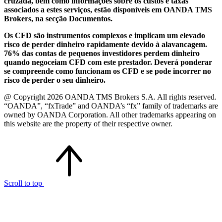
cruzada, bem como informações sobre os custos e taxas
associados a estes serviços, estão disponíveis em OANDA TMS
Brokers, na secção Documentos.
Os CFD são instrumentos complexos e implicam um elevado
risco de perder dinheiro rapidamente devido à alavancagem.
76% das contas de pequenos investidores perdem dinheiro
quando negoceiam CFD com este prestador. Deverá ponderar
se compreende como funcionam os CFD e se pode incorrer no
risco de perder o seu dinheiro.
@ Copyright 2026 OANDA TMS Brokers S.A. All rights reserved.
“OANDA”, “fxTrade” and OANDA’s “fx” family of trademarks are
owned by OANDA Corporation. All other trademarks appearing on
this website are the property of their respective owner.
Scroll to top