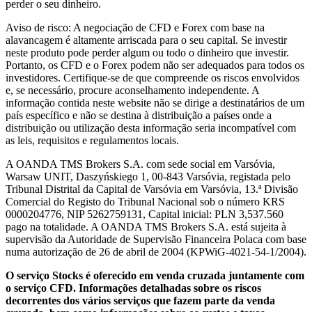
perder o seu dinheiro.
Aviso de risco: A negociação de CFD e Forex com base na
alavancagem é altamente arriscada para o seu capital. Se investir
neste produto pode perder algum ou todo o dinheiro que investir.
Portanto, os CFD e o Forex podem não ser adequados para todos os
investidores. Certifique-se de que compreende os riscos envolvidos
e, se necessário, procure aconselhamento independente. A
informação contida neste website não se dirige a destinatários de um
país específico e não se destina à distribuição a países onde a
distribuição ou utilização desta informação seria incompatível com
as leis, requisitos e regulamentos locais.
A OANDA TMS Brokers S.A. com sede social em Varsóvia,
Warsaw UNIT, Daszyńskiego 1, 00-843 Varsóvia, registada pelo
Tribunal Distrital da Capital de Varsóvia em Varsóvia, 13.ª Divisão
Comercial do Registo do Tribunal Nacional sob o número KRS
0000204776, NIP 5262759131, Capital inicial: PLN 3,537.560
pago na totalidade. A OANDA TMS Brokers S.A. está sujeita à
supervisão da Autoridade de Supervisão Financeira Polaca com base
numa autorização de 26 de abril de 2004 (KPWiG-4021-54-1/2004).
O serviço Stocks é oferecido em venda cruzada juntamente com
o serviço CFD. Informações detalhadas sobre os riscos
decorrentes dos vários serviços que fazem parte da venda