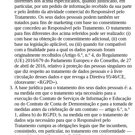
diferentes dos acima especificados, quando justificado, em
particular, por um pedido de informação recebido da sua parte
e pelo âmbito da atividade comercial do Responsável pelo
Tratamento. Os seus dados pessoais podem também ser
tratados para fins de marketing com base no consentimento
que concedeu ao Responsável pelo Tratamento. O tratamento
para fins diferentes dos acima referidos pode ser realizado: (i)
com base na obtenção de consentimento adicional, (ii) com
base na legislação aplicável, ou (iii) quando for compatível
com a finalidade para a qual os dados pessoais foram
originalmente recolhidos (Artigo 6.º, n.º 4, do Regulamento
(UE) 2016/679 do Parlamento Europeu e do Conselho, de 27
de abril de 2016, relativo à proteção das pessoas singulares no
que diz respeito ao tratamento de dados pessoais e à livre
circulação desses dados e que revoga a Diretiva 95/46/CE,
(doravante: «RGPD»).
A base jurídica para o tratamento dos seus dados pessoais é: a.
na medida em que o tratamento seja necessário para a
execução do Contrato de Serviços de Informação e Educação
ou do Contrato de Conta de Demonstração e para a tomada de
medidas antes da celebração de um contrato — artigo 6.º, n.º
1, alínea b) do RGPD; b. na medida em que o tratamento de
dados seja necessário para que o Responsável pelo
Tratamento cumpra as obrigações legais que lhe incumbem,
consistindo, em particular, no tratamento em conformidade —