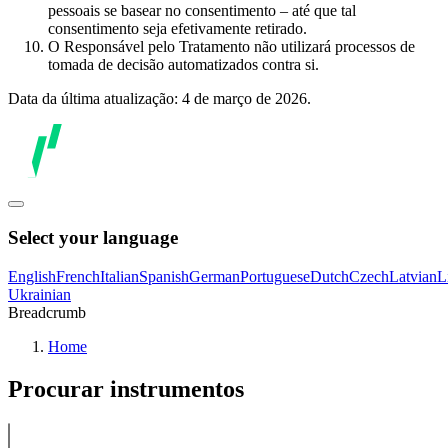
pessoais se basear no consentimento – até que tal
consentimento seja efetivamente retirado.
O Responsável pelo Tratamento não utilizará processos de
tomada de decisão automatizados contra si.
Data da última atualização: 4 de março de 2026.
Select your language
English
French
Italian
Spanish
German
Portuguese
Dutch
Czech
Latvian
L
Ukrainian
Breadcrumb
Home
Procurar instrumentos