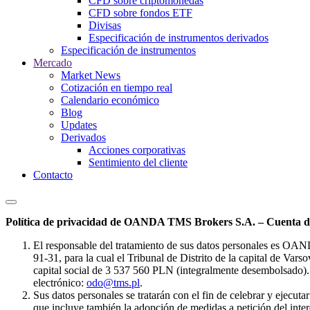
CFD sobre criptomonedas
CFD sobre fondos ETF
Divisas
Especificación de instrumentos derivados
Especificación de instrumentos
Mercado
Market News
Cotización en tiempo real
Calendario económico
Blog
Updates
Derivados
Acciones corporativas
Sentimiento del cliente
Contacto
Política de privacidad de OANDA TMS Brokers S.A. – Cuenta de
El responsable del tratamiento de sus datos personales es OA
91-31, para la cual el Tribunal de Distrito de la capital de Va
capital social de 3 537 560 PLN (integralmente desembolsado). 
electrónico:
odo@tms.pl
.
Sus datos personales se tratarán con el fin de celebrar y ejecut
que incluye también la adopción de medidas a petición del intere