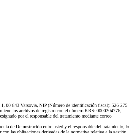
, 00-843 Varsovia, NIP (Número de identificación fiscal): 526-275-
, mantiene los archivos de registro con el número KRS: 0000204776,
esignado por el responsable del tratamiento mediante correo
uenta de Demostración entre usted y el responsable del tratamiento, lo
 con las obligaciones derivadas de la normativa relativa a la gestión