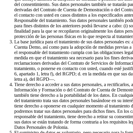
del consentimiento. Sus datos personales también se tratarán par
derivadas del Contrato de Cuenta de Demostración o del Contrat
el contacto con usted en casos distintos a los especificados ante
Responsable del tratamiento. Sus datos personales también podr
para fines distintos de los anteriores podrá llevarse a cabo: (i) 
finalidad para la que se recopilaron originalmente los datos pe
protección de las personas físicas en lo que respecta al tratami
La base jurídica para el tratamiento de sus datos personales es:
Cuenta Demo, así como para la adopción de medidas previas a la 
el responsable del tratamiento cumpla con las obligaciones legale
medida en que el tratamiento sea necesario para los fines derivad
reclamaciones derivadas del Contrato de Servicios de Informaci
tratamiento, o ponerse en contacto con usted, cuando esté justif
6, apartado 1, letra f), del RGPD; d. en la medida en que sus da
letra a), del RGPD—.
Tiene derecho a acceder a sus datos personales, a rectificarlos, 
Información y Formación o del Contrato de Cuenta de Demostració
también tiene derecho a la portabilidad de los datos. En cualqui
del tratamiento trata sus datos personales basándose en su inter
tiene derecho a oponerse en cualquier momento al tratamiento de
podremos tratar sus datos personales para dichos fines. En los c
responsable del tratamiento, tiene derecho a retirar su consenti
sus datos se están tratando de forma contraria a los requisitos l
Datos Personales de Polonia.
El suministro de datos es voluntario, pero necesario para la f