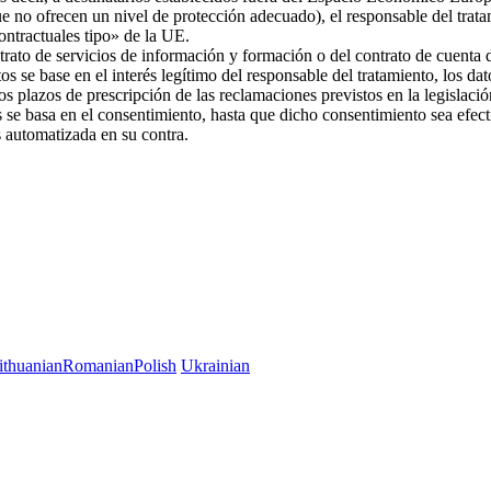
ue no ofrecen un nivel de protección adecuado), el responsable del trat
 contractuales tipo» de la UE.
trato de servicios de información y formación o del contrato de cuenta d
os se base en el interés legítimo del responsable del tratamiento, los da
 los plazos de prescripción de las reclamaciones previstos en la legislac
es se basa en el consentimiento, hasta que dicho consentimiento sea efec
es automatizada en su contra.
ithuanian
Romanian
Polish
Ukrainian