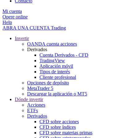
Contacto
Mi cuenta
Opere online
Help
ABRA UNA CUENTA
Trading
Invertir
OANDA cuenta acciones
Derivados
Cuenta Derivados - CFD
TradingView
Aplicación móvil
Tipos de interés
Cliente profesional
Opciones de depósito
MetaTrader 5
Descargar la aplicación o MT5
Dónde invertir
Acciones
ETFs
Derivados
CFD sobre acciones
CFD sobre índices
CFD sobre materias primas