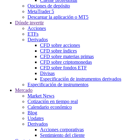
Cliente profesional
Opciones de depósito
MetaTrader 5
Descargar la aplicación o MT5
Dónde invertir
Acciones
ETFs
Derivados
CFD sobre acciones
CFD sobre índices
CFD sobre materias primas
CFD sobre criptomonedas
CFD sobre fondos ETF
Divisas
Especificación de instrumentos derivados
Especificación de instrumentos
Mercado
Market News
Cotización en tiempo real
Calendario económico
Blog
Updates
Derivados
Acciones corporativas
Sentimiento del cliente