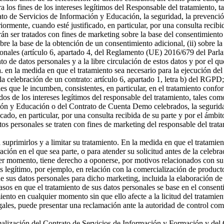
a los fines de los intereses legítimos del Responsable del tratamiento, t
o de Servicios de Información y Educación, la seguridad, la prevención
riormente, cuando esté justificado, en particular, por una consulta recibi
án ser tratados con fines de marketing sobre la base del consentimiento
sobre la base de la obtención de un consentimiento adicional, (ii) sobre la
rsonales (artículo 6, apartado 4, del Reglamento (UE) 2016/679 del Parl
ento de datos personales y a la libre circulación de estos datos y por e
 a. en la medida en que el tratamiento sea necesario para la ejecución 
celebración de un contrato: artículo 6, apartado 1, letra b) del RGPD; 
s que le incumben, consistentes, en particular, en el tratamiento confor
os de los intereses legítimos del responsable del tratamiento, tales como 
ón y Educación o del Contrato de Cuenta Demo celebrados, la seguridad,
icado, en particular, por una consulta recibida de su parte y por el ámbi
tos personales se traten con fines de marketing del responsable del tra
a suprimirlos y a limitar su tratamiento. En la medida en que el tratamie
n en el que sea parte, o para atender su solicitud antes de la celebrac
er momento, tiene derecho a oponerse, por motivos relacionados con su si
és legítimo, por ejemplo, en relación con la comercialización de producto
 sus datos personales para dicho marketing, incluida la elaboración de p
asos en que el tratamiento de sus datos personales se base en el consenti
miento en cualquier momento sin que ello afecte a la licitud del tratamie
egales, puede presentar una reclamación ante la autoridad de control com
ormalización del Contrato de Servicios de Información y Formación y d