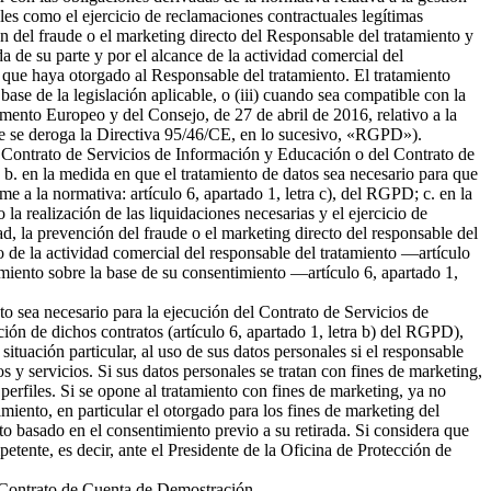
ales como el ejercicio de reclamaciones contractuales legítimas
 del fraude o el marketing directo del Responsable del tratamiento y
da de su parte y por el alcance de la actividad comercial del
 que haya otorgado al Responsable del tratamiento. El tratamiento
 base de la legislación aplicable, o (iii) cuando sea compatible con la
amento Europeo y del Consejo, de 27 de abril de 2016, relativo a la
l que se deroga la Directiva 95/46/CE, en lo sucesivo, «RGPD»).
del Contrato de Servicios de Información y Educación o del Contrato de
b. en la medida en que el tratamiento de datos sea necesario para que
me a la normativa: artículo 6, apartado 1, letra c), del RGPD; c. en la
la realización de las liquidaciones necesarias y el ejercicio de
 la prevención del fraude o el marketing directo del responsable del
to de la actividad comercial del responsable del tratamiento —artículo
tamiento sobre la base de su consentimiento —artículo 6, apartado 1,
nto sea necesario para la ejecución del Contrato de Servicios de
ión de dichos contratos (artículo 6, apartado 1, letra b) del RGPD),
tuación particular, al uso de sus datos personales si el responsable
s y servicios. Si sus datos personales se tratan con fines de marketing,
erfiles. Si se opone al tratamiento con fines de marketing, ya no
miento, en particular el otorgado para los fines de marketing del
nto basado en el consentimiento previo a su retirada. Si considera que
petente, es decir, ante el Presidente de la Oficina de Protección de
el Contrato de Cuenta de Demostración.