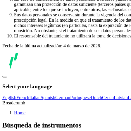
garantizan una protección de datos suficiente (terceros países q
aplicable, entre los que se incluyen, entre otros, las «cláusulas
Sus datos personales se conservarán durante la vigencia del con
prescripción legal. En la medida en que el tratamiento de los dat
dichos intereses legítimos (en particular, hasta la expiración de
oposición. No obstante, si el tratamiento de sus datos personal
El responsable del tratamiento no utilizará la toma de decision
Fecha de la última actualización: 4 de marzo de 2026.
Select your language
English
French
Italian
Spanish
German
Portuguese
Dutch
Czech
Latvian
L
Breadcrumb
Home
Búsqueda de instrumentos