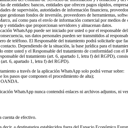
rías de entidades: bancos, entidades que ofrecen pagos rápidos, empresa
ridades de supervisión, autoridades de información financiera, proveed
s que gestionan fondos de inversión, proveedores de herramientas, softw
 Marco, así como para el envío de información comercial por medios de c
pp y entidades que proporcionan servidores y almacenan datos.
plicación WhatsApp puede ser iniciado por usted o por el responsable del
 consecuencia, sus datos personales pueden ser transmitidos al responsa
ro de teléfono. El Responsable del tratamiento podrá solicitarle que fa
l contacto. Dependiendo de la situación, la base jurídica para el tratami
rdo entre usted y el Responsable del tratamiento de conformidad con el
 responsable del tratamiento (art. 6, apartado 1, letra f) del RGPD), con
(art. 6, apartado 1, letra f) del RGPD).
atamiento a través de la aplicación WhatsApp solo podrá versar sobre:
 de los pasos que componen el procedimiento de alta);
o de OANDA.
licación WhatsApp nunca contendrá enlaces ni archivos adjuntos, ni vers
la cuenta de efectivo.
 es decir, a destinatarios establecidos fuera del Espacio Económico Eur