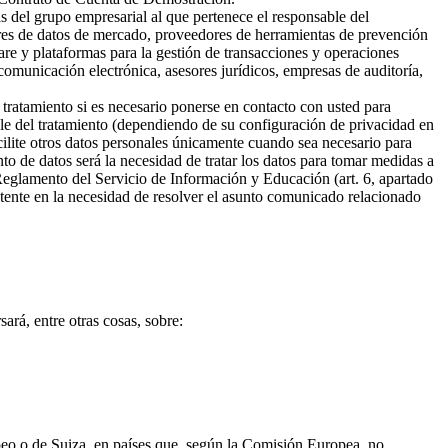
s del grupo empresarial al que pertenece el responsable del
ores de datos de mercado, proveedores de herramientas de prevención
are y plataformas para la gestión de transacciones y operaciones
omunicación electrónica, asesores jurídicos, empresas de auditoría,
 tratamiento si es necesario ponerse en contacto con usted para
ble del tratamiento (dependiendo de su configuración de privacidad en
cilite otros datos personales únicamente cuando sea necesario para
ento de datos será la necesidad de tratar los datos para tomar medidas a
 Reglamento del Servicio de Información y Educación (art. 6, apartado
sistente en la necesidad de resolver el asunto comunicado relacionado
ará, entre otras cosas, sobre:
opeo o de Suiza, en países que, según la Comisión Europea, no