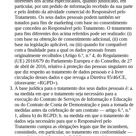
diferentes dos acima especificados, quando justificado, em
particular, por um pedido de informação recebido da sua parte
e pelo âmbito da atividade comercial do Responsável pelo
Tratamento. Os seus dados pessoais podem também ser
tratados para fins de marketing com base no consentimento
que concedeu ao Responsável pelo Tratamento. O tratamento
para fins diferentes dos acima referidos pode ser realizado: (i)
com base na obtenção de consentimento adicional, (ii) com
base na legislação aplicável, ou (iii) quando for compatível
com a finalidade para a qual os dados pessoais foram
originalmente recolhidos (Artigo 6.º, n.º 4, do Regulamento
(UE) 2016/679 do Parlamento Europeu e do Conselho, de 27
de abril de 2016, relativo à proteção das pessoas singulares no
que diz respeito ao tratamento de dados pessoais e à livre
circulação desses dados e que revoga a Diretiva 95/46/CE,
(doravante: «RGPD»).
A base jurídica para o tratamento dos seus dados pessoais é: a.
na medida em que o tratamento seja necessário para a
execução do Contrato de Serviços de Informação e Educação
ou do Contrato de Conta de Demonstração e para a tomada de
medidas antes da celebração de um contrato — artigo 6.º, n.º
1, alínea b) do RGPD; b. na medida em que o tratamento de
dados seja necessário para que o Responsável pelo
Tratamento cumpra as obrigações legais que lhe incumbem,
consistindo, em particular, no tratamento em conformidade —