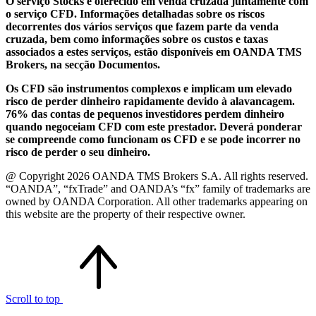
O serviço Stocks é oferecido em venda cruzada juntamente com
o serviço CFD. Informações detalhadas sobre os riscos
decorrentes dos vários serviços que fazem parte da venda
cruzada, bem como informações sobre os custos e taxas
associados a estes serviços, estão disponíveis em OANDA TMS
Brokers, na secção Documentos.
Os CFD são instrumentos complexos e implicam um elevado
risco de perder dinheiro rapidamente devido à alavancagem.
76% das contas de pequenos investidores perdem dinheiro
quando negoceiam CFD com este prestador. Deverá ponderar
se compreende como funcionam os CFD e se pode incorrer no
risco de perder o seu dinheiro.
@ Copyright 2026 OANDA TMS Brokers S.A. All rights reserved.
“OANDA”, “fxTrade” and OANDA’s “fx” family of trademarks are
owned by OANDA Corporation. All other trademarks appearing on
this website are the property of their respective owner.
Scroll to top