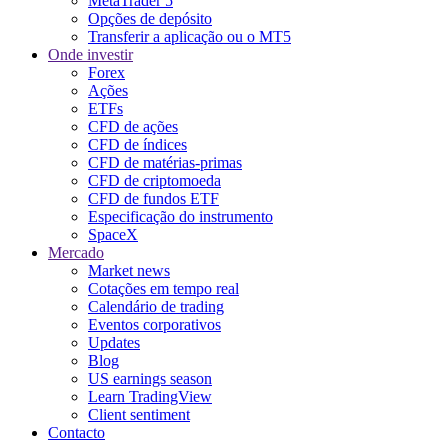
MetaTrader 5
Opções de depósito
Transferir a aplicação ou o MT5
Onde investir
Forex
Ações
ETFs
CFD de ações
CFD de índices
CFD de matérias-primas
CFD de criptomoeda
CFD de fundos ETF
Especificação do instrumento
SpaceX
Mercado
Market news
Cotações em tempo real
Calendário de trading
Eventos corporativos
Updates
Blog
US earnings season
Learn TradingView
Client sentiment
Contacto