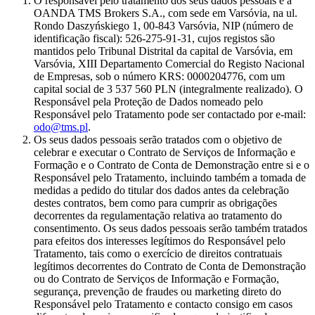
O responsável pelo tratamento dos seus dados pessoais é a
OANDA TMS Brokers S.A., com sede em Varsóvia, na ul.
Rondo Daszyńskiego 1, 00-843 Varsóvia, NIP (número de
identificação fiscal): 526-275-91-31, cujos registos são
mantidos pelo Tribunal Distrital da capital de Varsóvia, em
Varsóvia, XIII Departamento Comercial do Registo Nacional
de Empresas, sob o número KRS: 0000204776, com um
capital social de 3 537 560 PLN (integralmente realizado). O
Responsável pela Proteção de Dados nomeado pelo
Responsável pelo Tratamento pode ser contactado por e-mail:
odo@tms.pl
.
Os seus dados pessoais serão tratados com o objetivo de
celebrar e executar o Contrato de Serviços de Informação e
Formação e o Contrato de Conta de Demonstração entre si e o
Responsável pelo Tratamento, incluindo também a tomada de
medidas a pedido do titular dos dados antes da celebração
destes contratos, bem como para cumprir as obrigações
decorrentes da regulamentação relativa ao tratamento do
consentimento. Os seus dados pessoais serão também tratados
para efeitos dos interesses legítimos do Responsável pelo
Tratamento, tais como o exercício de direitos contratuais
legítimos decorrentes do Contrato de Conta de Demonstração
ou do Contrato de Serviços de Informação e Formação,
segurança, prevenção de fraudes ou marketing direto do
Responsável pelo Tratamento e contacto consigo em casos