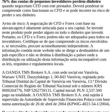
76% das contas de pequenos investidores perdem dinheiro
quando negoceiam CFD com este prestador. Deverá ponderar se
compreende como funcionam os CFD e se pode incorrer no risco de
perder o seu dinheiro.
Aviso de risco: A negociação de CFD e Forex com base na
alavancagem é altamente arriscada para o seu capital. Se investir
neste produto pode perder algum ou todo o dinheiro que investir.
Portanto, os CFD e o Forex podem não ser adequados para todos os
investidores. Certifique-se de que compreende os riscos envolvidos
e, se necessário, procure aconselhamento independente. A
informação contida neste website não se dirige a destinatários de um
país específico e não se destina à distribuição a países onde a
distribuição ou utilização desta informação seria incompatível com
as leis, requisitos e regulamentos locais.
A OANDA TMS Brokers S.A. com sede social em Varsóvia,
Warsaw UNIT, Daszyńskiego 1, 00-843 Varsóvia, registada pelo
Tribunal Distrital da Capital de Varsóvia em Varsóvia, 13.ª Divisão
Comercial do Registo do Tribunal Nacional sob o número KRS
0000204776, NIP 5262759131, Capital inicial: PLN 3,537.560
pago na totalidade. A OANDA TMS Brokers S.A. está sujeita à
supervisão da Autoridade de Supervisão Financeira Polaca com base
numa autorização de 26 de abril de 2004 (KPWiG-4021-54-1/2004).