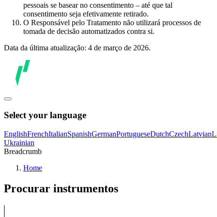
pessoais se basear no consentimento – até que tal
consentimento seja efetivamente retirado.
O Responsável pelo Tratamento não utilizará processos de
tomada de decisão automatizados contra si.
Data da última atualização: 4 de março de 2026.
Select your language
English
French
Italian
Spanish
German
Portuguese
Dutch
Czech
Latvian
L
Ukrainian
Breadcrumb
Home
Procurar instrumentos