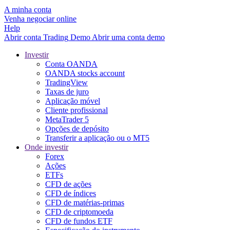
A minha conta
Venha negociar online
Help
Abrir conta
Trading
Demo
Abrir uma conta demo
Investir
Conta OANDA
OANDA stocks account
TradingView
Taxas de juro
Aplicação móvel
Cliente profissional
MetaTrader 5
Opções de depósito
Transferir a aplicação ou o MT5
Onde investir
Forex
Ações
ETFs
CFD de ações
CFD de índices
CFD de matérias-primas
CFD de criptomoeda
CFD de fundos ETF