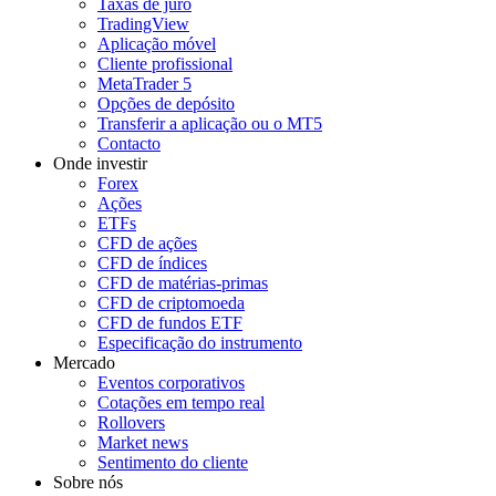
Taxas de juro
TradingView
Aplicação móvel
Cliente profissional
MetaTrader 5
Opções de depósito
Transferir a aplicação ou o MT5
Contacto
Onde investir
Forex
Ações
ETFs
CFD de ações
CFD de índices
CFD de matérias-primas
CFD de criptomoeda
CFD de fundos ETF
Especificação do instrumento
Mercado
Eventos corporativos
Cotações em tempo real
Rollovers
Market news
Sentimento do cliente
Sobre nós