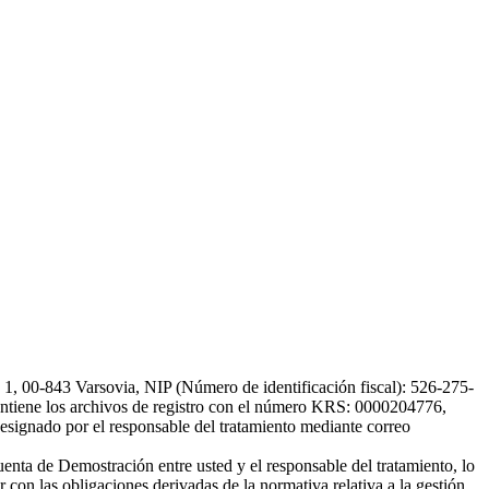
, 00-843 Varsovia, NIP (Número de identificación fiscal): 526-275-
, mantiene los archivos de registro con el número KRS: 0000204776,
esignado por el responsable del tratamiento mediante correo
uenta de Demostración entre usted y el responsable del tratamiento, lo
 con las obligaciones derivadas de la normativa relativa a la gestión