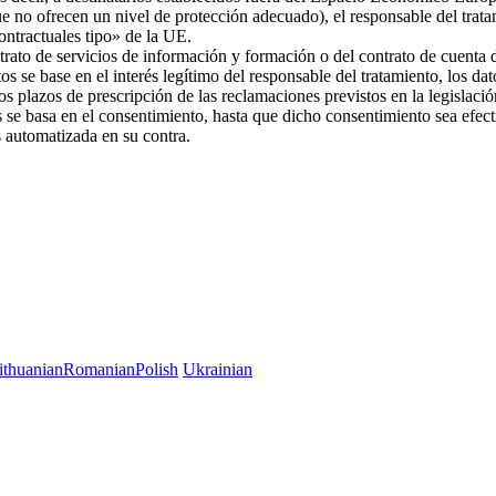
ue no ofrecen un nivel de protección adecuado), el responsable del trat
 contractuales tipo» de la UE.
trato de servicios de información y formación o del contrato de cuenta d
os se base en el interés legítimo del responsable del tratamiento, los da
 los plazos de prescripción de las reclamaciones previstos en la legislac
es se basa en el consentimiento, hasta que dicho consentimiento sea efec
es automatizada en su contra.
ithuanian
Romanian
Polish
Ukrainian