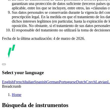
garantizan una protección de datos suficiente (terceros países q
aplicable, entre los que se incluyen, entre otros, las «cláusulas
Sus datos personales se conservarán durante la vigencia del con
prescripción legal. En la medida en que el tratamiento de los dat
dichos intereses legítimos (en particular, hasta la expiración de
oposición. No obstante, si el tratamiento de sus datos personal
El responsable del tratamiento no utilizará la toma de decision
Fecha de la última actualización: 4 de marzo de 2026.
Select your language
English
French
Italian
Spanish
German
Portuguese
Dutch
Czech
Latvian
L
Breadcrumb
Home
Búsqueda de instrumentos