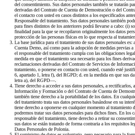
del consentimiento. Sus datos personales también se tratarán par
derivadas del Contrato de Cuenta de Demostración o del Contrat
el contacto con usted en casos distintos a los especificados ante
Responsable del tratamiento. Sus datos personales también podr
para fines distintos de los anteriores podrá llevarse a cabo: (i) 
finalidad para la que se recopilaron originalmente los datos pe
protección de las personas físicas en lo que respecta al tratami
La base jurídica para el tratamiento de sus datos personales es:
Cuenta Demo, así como para la adopción de medidas previas a la 
el responsable del tratamiento cumpla con las obligaciones legale
medida en que el tratamiento sea necesario para los fines derivad
reclamaciones derivadas del Contrato de Servicios de Informaci
tratamiento, o ponerse en contacto con usted, cuando esté justif
6, apartado 1, letra f), del RGPD; d. en la medida en que sus da
letra a), del RGPD—.
Tiene derecho a acceder a sus datos personales, a rectificarlos, 
Información y Formación o del Contrato de Cuenta de Demostració
también tiene derecho a la portabilidad de los datos. En cualqui
del tratamiento trata sus datos personales basándose en su inter
tiene derecho a oponerse en cualquier momento al tratamiento de
podremos tratar sus datos personales para dichos fines. En los c
responsable del tratamiento, tiene derecho a retirar su consenti
sus datos se están tratando de forma contraria a los requisitos l
Datos Personales de Polonia.
El suministro de datos es voluntario, pero necesario para la f