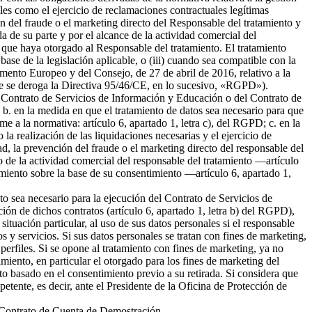
ales como el ejercicio de reclamaciones contractuales legítimas
 del fraude o el marketing directo del Responsable del tratamiento y
da de su parte y por el alcance de la actividad comercial del
 que haya otorgado al Responsable del tratamiento. El tratamiento
 base de la legislación aplicable, o (iii) cuando sea compatible con la
amento Europeo y del Consejo, de 27 de abril de 2016, relativo a la
l que se deroga la Directiva 95/46/CE, en lo sucesivo, «RGPD»).
del Contrato de Servicios de Información y Educación o del Contrato de
b. en la medida en que el tratamiento de datos sea necesario para que
me a la normativa: artículo 6, apartado 1, letra c), del RGPD; c. en la
la realización de las liquidaciones necesarias y el ejercicio de
 la prevención del fraude o el marketing directo del responsable del
to de la actividad comercial del responsable del tratamiento —artículo
tamiento sobre la base de su consentimiento —artículo 6, apartado 1,
nto sea necesario para la ejecución del Contrato de Servicios de
ión de dichos contratos (artículo 6, apartado 1, letra b) del RGPD),
tuación particular, al uso de sus datos personales si el responsable
s y servicios. Si sus datos personales se tratan con fines de marketing,
erfiles. Si se opone al tratamiento con fines de marketing, ya no
miento, en particular el otorgado para los fines de marketing del
nto basado en el consentimiento previo a su retirada. Si considera que
petente, es decir, ante el Presidente de la Oficina de Protección de
el Contrato de Cuenta de Demostración.