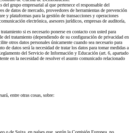
s del grupo empresarial al que pertenece el responsable del
ores de datos de mercado, proveedores de herramientas de prevención
are y plataformas para la gestión de transacciones y operaciones
omunicación electrónica, asesores jurídicos, empresas de auditoría,
 tratamiento si es necesario ponerse en contacto con usted para
ble del tratamiento (dependiendo de su configuración de privacidad en
cilite otros datos personales únicamente cuando sea necesario para
ento de datos será la necesidad de tratar los datos para tomar medidas a
 Reglamento del Servicio de Información y Educación (art. 6, apartado
sistente en la necesidad de resolver el asunto comunicado relacionado
ará, entre otras cosas, sobre:
opeo o de Suiza, en países que, según la Comisión Europea, no