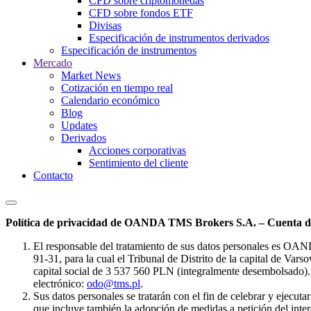
CFD sobre criptomonedas
CFD sobre fondos ETF
Divisas
Especificación de instrumentos derivados
Especificación de instrumentos
Mercado
Market News
Cotización en tiempo real
Calendario económico
Blog
Updates
Derivados
Acciones corporativas
Sentimiento del cliente
Contacto
Política de privacidad de OANDA TMS Brokers S.A. – Cuenta de
El responsable del tratamiento de sus datos personales es OA
91-31, para la cual el Tribunal de Distrito de la capital de Va
capital social de 3 537 560 PLN (integralmente desembolsado). 
electrónico:
odo@tms.pl
.
Sus datos personales se tratarán con el fin de celebrar y ejecut
que incluye también la adopción de medidas a petición del intere