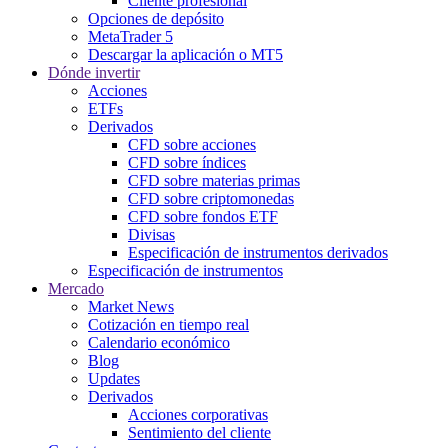
Cliente profesional
Opciones de depósito
MetaTrader 5
Descargar la aplicación o MT5
Dónde invertir
Acciones
ETFs
Derivados
CFD sobre acciones
CFD sobre índices
CFD sobre materias primas
CFD sobre criptomonedas
CFD sobre fondos ETF
Divisas
Especificación de instrumentos derivados
Especificación de instrumentos
Mercado
Market News
Cotización en tiempo real
Calendario económico
Blog
Updates
Derivados
Acciones corporativas
Sentimiento del cliente