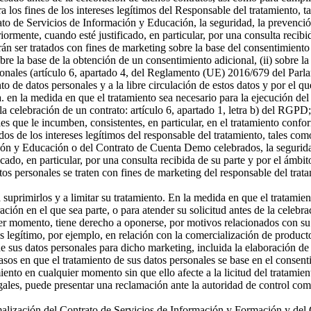
a los fines de los intereses legítimos del Responsable del tratamiento, t
o de Servicios de Información y Educación, la seguridad, la prevención
riormente, cuando esté justificado, en particular, por una consulta recibi
án ser tratados con fines de marketing sobre la base del consentimiento
sobre la base de la obtención de un consentimiento adicional, (ii) sobre la
rsonales (artículo 6, apartado 4, del Reglamento (UE) 2016/679 del Parl
ento de datos personales y a la libre circulación de estos datos y por e
 a. en la medida en que el tratamiento sea necesario para la ejecución 
celebración de un contrato: artículo 6, apartado 1, letra b) del RGPD; 
s que le incumben, consistentes, en particular, en el tratamiento confor
os de los intereses legítimos del responsable del tratamiento, tales como 
ón y Educación o del Contrato de Cuenta Demo celebrados, la seguridad,
icado, en particular, por una consulta recibida de su parte y por el ámbi
tos personales se traten con fines de marketing del responsable del tra
a suprimirlos y a limitar su tratamiento. En la medida en que el tratamie
n en el que sea parte, o para atender su solicitud antes de la celebrac
er momento, tiene derecho a oponerse, por motivos relacionados con su si
és legítimo, por ejemplo, en relación con la comercialización de producto
 sus datos personales para dicho marketing, incluida la elaboración de p
asos en que el tratamiento de sus datos personales se base en el consenti
miento en cualquier momento sin que ello afecte a la licitud del tratamie
egales, puede presentar una reclamación ante la autoridad de control com
ormalización del Contrato de Servicios de Información y Formación y d