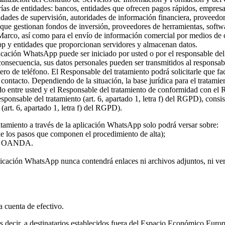
rías de entidades: bancos, entidades que ofrecen pagos rápidos, empresa
ridades de supervisión, autoridades de información financiera, proveed
s que gestionan fondos de inversión, proveedores de herramientas, softw
 Marco, así como para el envío de información comercial por medios de c
pp y entidades que proporcionan servidores y almacenan datos.
plicación WhatsApp puede ser iniciado por usted o por el responsable del
 consecuencia, sus datos personales pueden ser transmitidos al responsa
ro de teléfono. El Responsable del tratamiento podrá solicitarle que fa
l contacto. Dependiendo de la situación, la base jurídica para el tratami
rdo entre usted y el Responsable del tratamiento de conformidad con el
 responsable del tratamiento (art. 6, apartado 1, letra f) del RGPD), con
(art. 6, apartado 1, letra f) del RGPD).
atamiento a través de la aplicación WhatsApp solo podrá versar sobre:
 de los pasos que componen el procedimiento de alta);
o de OANDA.
licación WhatsApp nunca contendrá enlaces ni archivos adjuntos, ni vers
la cuenta de efectivo.
 es decir, a destinatarios establecidos fuera del Espacio Económico Eur