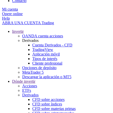
Contacto
Mi cuenta
Opere online
Help
ABRA UNA CUENTA
Trading
Invertir
OANDA cuenta acciones
Derivados
Cuenta Derivados - CFD
TradingView
Aplicación móvil
Tipos de interés
Cliente profesional
Opciones de depósito
MetaTrader 5
Descargar la aplicación o MT5
Dónde invertir
Acciones
ETFs
Derivados
CFD sobre acciones
CFD sobre índices
CFD sobre materias primas