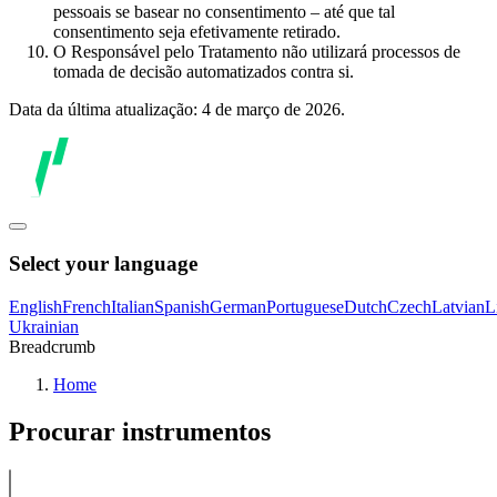
pessoais se basear no consentimento – até que tal
consentimento seja efetivamente retirado.
O Responsável pelo Tratamento não utilizará processos de
tomada de decisão automatizados contra si.
Data da última atualização: 4 de março de 2026.
Select your language
English
French
Italian
Spanish
German
Portuguese
Dutch
Czech
Latvian
L
Ukrainian
Breadcrumb
Home
Procurar instrumentos