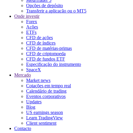
MetaTrader 5
Opções de depósito
Transferir a aplicação ou o MT5
Onde investir
Forex
Ações
ETFs
CFD de ações
CFD de índices
CFD de matérias-primas
CFD de criptomoeda
CFD de fundos ETF
Especificação do instrumento
SpaceX
Mercado
Market news
Cotações em tempo real
Calendário de trading
Eventos corporativos
Updates
Blog
US earnings season
Learn TradingView
Client sentiment
Contacto