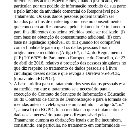
diferentes dos acima especificados, quando justificado, em
particular, por um pedido de informação recebido da sua parte
e pelo âmbito da atividade comercial do Responsável pelo
Tratamento. Os seus dados pessoais podem também ser
tratados para fins de marketing com base no consentimento
que concedeu ao Responsável pelo Tratamento. O tratamento
para fins diferentes dos acima referidos pode ser realizado: (i)
com base na obtenção de consentimento adicional, (ii) com
base na legislação aplicável, ou (iii) quando for compatível
com a finalidade para a qual os dados pessoais foram
originalmente recolhidos (Artigo 6.º, n.º 4, do Regulamento
(UE) 2016/679 do Parlamento Europeu e do Conselho, de 27
de abril de 2016, relativo à proteção das pessoas singulares no
que diz respeito ao tratamento de dados pessoais e à livre
circulação desses dados e que revoga a Diretiva 95/46/CE,
(doravante: «RGPD»).
A base jurídica para o tratamento dos seus dados pessoais é: a.
na medida em que o tratamento seja necessário para a
execução do Contrato de Serviços de Informação e Educação
ou do Contrato de Conta de Demonstração e para a tomada de
medidas antes da celebração de um contrato — artigo 6.º, n.º
1, alínea b) do RGPD; b. na medida em que o tratamento de
dados seja necessário para que o Responsável pelo
Tratamento cumpra as obrigações legais que lhe incumbem,
consistindo, em particular, no tratamento em conformidade —