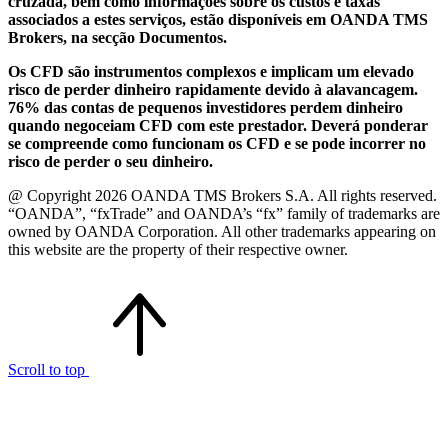
cruzada, bem como informações sobre os custos e taxas
associados a estes serviços, estão disponíveis em OANDA TMS
Brokers, na secção Documentos.
Os CFD são instrumentos complexos e implicam um elevado
risco de perder dinheiro rapidamente devido à alavancagem.
76% das contas de pequenos investidores perdem dinheiro
quando negoceiam CFD com este prestador. Deverá ponderar
se compreende como funcionam os CFD e se pode incorrer no
risco de perder o seu dinheiro.
@ Copyright 2026 OANDA TMS Brokers S.A. All rights reserved.
“OANDA”, “fxTrade” and OANDA’s “fx” family of trademarks are
owned by OANDA Corporation. All other trademarks appearing on
this website are the property of their respective owner.
Scroll to top