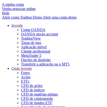
A minha conta
Venha negociar online
Help
Abrir conta
Trading
Demo
Abrir uma conta demo
Investir
Conta OANDA
OANDA stocks account
TradingView
Taxas de juro
Aplicação móvel
Cliente profissional
MetaTrader 5
Opções de depósito
Transferir a aplicação ou o MT5
Onde investir
Forex
Ações
ETFs
CFD de ações
CFD de índices
CFD de matérias-primas
CFD de criptomoeda
CFD de fundos ETF