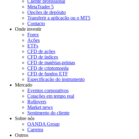
Cliente profissional
MetaTrader 5
Opções de depósito
Transferir a aplicação ou o MT5
Contacto
Onde investir
Forex
Ações
ETFs
CFD de ações
CFD de índices
CFD de matérias-primas
CFD de criptomoeda
CFD de fundos ETF
Especificação do instrumento
Mercado
Eventos corporativos
Cotações em tempo real
Rollovers
Market news
Sentimento do cliente
Sobre nós
OANDA Group
Carreira
Outros