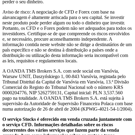
perder o seu dinheiro.
Aviso de risco: A negociação de CFD e Forex com base na
alavancagem é altamente arriscada para o seu capital. Se investir
neste produto pode perder algum ou todo o dinheiro que investir.
Portanto, os CFD e o Forex podem não ser adequados para todos os
investidores. Certifique-se de que compreende os riscos envolvidos
e, se necessário, procure aconselhamento independente. A
informação contida neste website não se dirige a destinatários de um
país específico e não se destina à distribuição a países onde a
distribuição ou utilização desta informação seria incompatível com
as leis, requisitos e regulamentos locais.
A OANDA TMS Brokers S.A. com sede social em Varsóvia,
Warsaw UNIT, Daszyńskiego 1, 00-843 Varsóvia, registada pelo
Tribunal Distrital da Capital de Varsóvia em Varsóvia, 13.ª Divisão
Comercial do Registo do Tribunal Nacional sob o número KRS
0000204776, NIP 5262759131, Capital inicial: PLN 3,537.560
pago na totalidade. A OANDA TMS Brokers S.A. está sujeita à
supervisão da Autoridade de Supervisão Financeira Polaca com base
numa autorização de 26 de abril de 2004 (KPWiG-4021-54-1/2004).
O serviço Stocks é oferecido em venda cruzada juntamente com
o serviço CFD. Informações detalhadas sobre os riscos
decorrentes dos vários serviços que fazem parte da venda