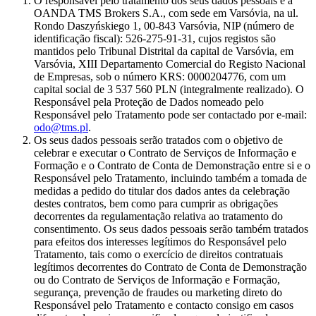
O responsável pelo tratamento dos seus dados pessoais é a
OANDA TMS Brokers S.A., com sede em Varsóvia, na ul.
Rondo Daszyńskiego 1, 00-843 Varsóvia, NIP (número de
identificação fiscal): 526-275-91-31, cujos registos são
mantidos pelo Tribunal Distrital da capital de Varsóvia, em
Varsóvia, XIII Departamento Comercial do Registo Nacional
de Empresas, sob o número KRS: 0000204776, com um
capital social de 3 537 560 PLN (integralmente realizado). O
Responsável pela Proteção de Dados nomeado pelo
Responsável pelo Tratamento pode ser contactado por e-mail:
odo@tms.pl
.
Os seus dados pessoais serão tratados com o objetivo de
celebrar e executar o Contrato de Serviços de Informação e
Formação e o Contrato de Conta de Demonstração entre si e o
Responsável pelo Tratamento, incluindo também a tomada de
medidas a pedido do titular dos dados antes da celebração
destes contratos, bem como para cumprir as obrigações
decorrentes da regulamentação relativa ao tratamento do
consentimento. Os seus dados pessoais serão também tratados
para efeitos dos interesses legítimos do Responsável pelo
Tratamento, tais como o exercício de direitos contratuais
legítimos decorrentes do Contrato de Conta de Demonstração
ou do Contrato de Serviços de Informação e Formação,
segurança, prevenção de fraudes ou marketing direto do
Responsável pelo Tratamento e contacto consigo em casos