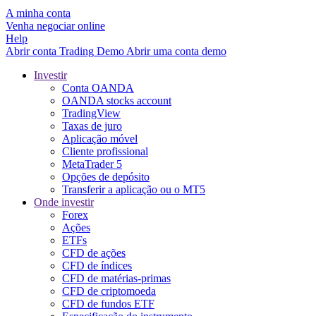
A minha conta
Venha negociar online
Help
Abrir conta
Trading
Demo
Abrir uma conta demo
Investir
Conta OANDA
OANDA stocks account
TradingView
Taxas de juro
Aplicação móvel
Cliente profissional
MetaTrader 5
Opções de depósito
Transferir a aplicação ou o MT5
Onde investir
Forex
Ações
ETFs
CFD de ações
CFD de índices
CFD de matérias-primas
CFD de criptomoeda
CFD de fundos ETF