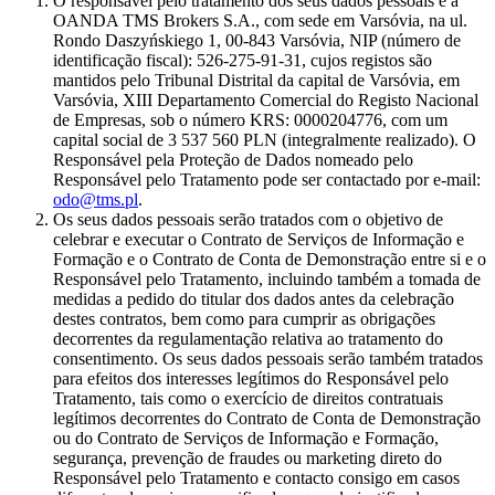
O responsável pelo tratamento dos seus dados pessoais é a
OANDA TMS Brokers S.A., com sede em Varsóvia, na ul.
Rondo Daszyńskiego 1, 00-843 Varsóvia, NIP (número de
identificação fiscal): 526-275-91-31, cujos registos são
mantidos pelo Tribunal Distrital da capital de Varsóvia, em
Varsóvia, XIII Departamento Comercial do Registo Nacional
de Empresas, sob o número KRS: 0000204776, com um
capital social de 3 537 560 PLN (integralmente realizado). O
Responsável pela Proteção de Dados nomeado pelo
Responsável pelo Tratamento pode ser contactado por e-mail:
odo@tms.pl
.
Os seus dados pessoais serão tratados com o objetivo de
celebrar e executar o Contrato de Serviços de Informação e
Formação e o Contrato de Conta de Demonstração entre si e o
Responsável pelo Tratamento, incluindo também a tomada de
medidas a pedido do titular dos dados antes da celebração
destes contratos, bem como para cumprir as obrigações
decorrentes da regulamentação relativa ao tratamento do
consentimento. Os seus dados pessoais serão também tratados
para efeitos dos interesses legítimos do Responsável pelo
Tratamento, tais como o exercício de direitos contratuais
legítimos decorrentes do Contrato de Conta de Demonstração
ou do Contrato de Serviços de Informação e Formação,
segurança, prevenção de fraudes ou marketing direto do
Responsável pelo Tratamento e contacto consigo em casos