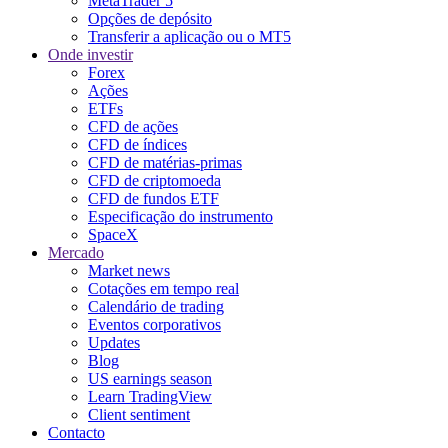
MetaTrader 5
Opções de depósito
Transferir a aplicação ou o MT5
Onde investir
Forex
Ações
ETFs
CFD de ações
CFD de índices
CFD de matérias-primas
CFD de criptomoeda
CFD de fundos ETF
Especificação do instrumento
SpaceX
Mercado
Market news
Cotações em tempo real
Calendário de trading
Eventos corporativos
Updates
Blog
US earnings season
Learn TradingView
Client sentiment
Contacto