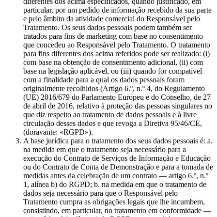
diferentes dos acima especificados, quando justificado, em
particular, por um pedido de informação recebido da sua parte
e pelo âmbito da atividade comercial do Responsável pelo
Tratamento. Os seus dados pessoais podem também ser
tratados para fins de marketing com base no consentimento
que concedeu ao Responsável pelo Tratamento. O tratamento
para fins diferentes dos acima referidos pode ser realizado: (i)
com base na obtenção de consentimento adicional, (ii) com
base na legislação aplicável, ou (iii) quando for compatível
com a finalidade para a qual os dados pessoais foram
originalmente recolhidos (Artigo 6.º, n.º 4, do Regulamento
(UE) 2016/679 do Parlamento Europeu e do Conselho, de 27
de abril de 2016, relativo à proteção das pessoas singulares no
que diz respeito ao tratamento de dados pessoais e à livre
circulação desses dados e que revoga a Diretiva 95/46/CE,
(doravante: «RGPD»).
A base jurídica para o tratamento dos seus dados pessoais é: a.
na medida em que o tratamento seja necessário para a
execução do Contrato de Serviços de Informação e Educação
ou do Contrato de Conta de Demonstração e para a tomada de
medidas antes da celebração de um contrato — artigo 6.º, n.º
1, alínea b) do RGPD; b. na medida em que o tratamento de
dados seja necessário para que o Responsável pelo
Tratamento cumpra as obrigações legais que lhe incumbem,
consistindo, em particular, no tratamento em conformidade —