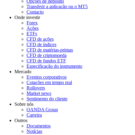
Opções de depósito
Transferir a aplicação ou o MT5
Contacto
Onde investir
Forex
Ações
ETFs
CFD de ações
CFD de índices
CFD de matérias-primas
CFD de criptomoeda
CFD de fundos ETF
Especificação do instrumento
Mercado
Eventos corporativos
Cotações em tempo real
Rollovers
Market news
Sentimento do cliente
Sobre nós
OANDA Group
Carreira
Outros
Documentos
Notícias