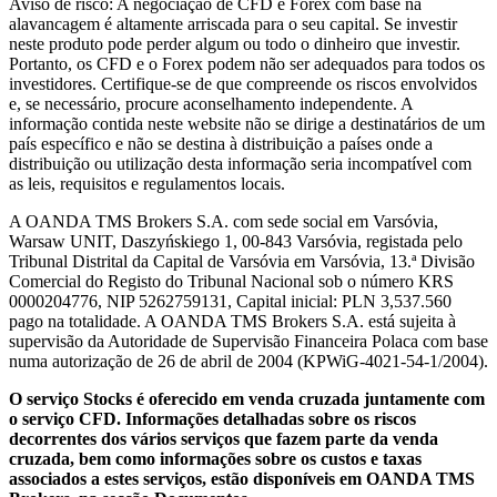
Aviso de risco: A negociação de CFD e Forex com base na
alavancagem é altamente arriscada para o seu capital. Se investir
neste produto pode perder algum ou todo o dinheiro que investir.
Portanto, os CFD e o Forex podem não ser adequados para todos os
investidores. Certifique-se de que compreende os riscos envolvidos
e, se necessário, procure aconselhamento independente. A
informação contida neste website não se dirige a destinatários de um
país específico e não se destina à distribuição a países onde a
distribuição ou utilização desta informação seria incompatível com
as leis, requisitos e regulamentos locais.
A OANDA TMS Brokers S.A. com sede social em Varsóvia,
Warsaw UNIT, Daszyńskiego 1, 00-843 Varsóvia, registada pelo
Tribunal Distrital da Capital de Varsóvia em Varsóvia, 13.ª Divisão
Comercial do Registo do Tribunal Nacional sob o número KRS
0000204776, NIP 5262759131, Capital inicial: PLN 3,537.560
pago na totalidade. A OANDA TMS Brokers S.A. está sujeita à
supervisão da Autoridade de Supervisão Financeira Polaca com base
numa autorização de 26 de abril de 2004 (KPWiG-4021-54-1/2004).
O serviço Stocks é oferecido em venda cruzada juntamente com
o serviço CFD. Informações detalhadas sobre os riscos
decorrentes dos vários serviços que fazem parte da venda
cruzada, bem como informações sobre os custos e taxas
associados a estes serviços, estão disponíveis em OANDA TMS