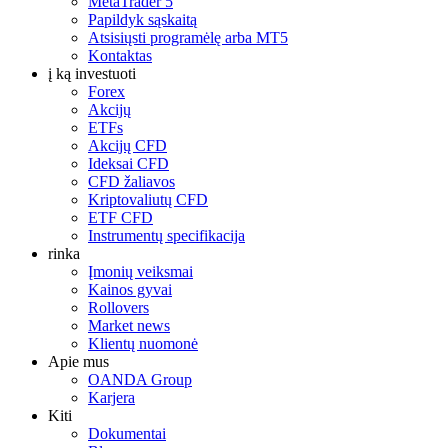
MetaTrader 5
Papildyk sąskaitą
Atsisiųsti programėlę arba MT5
Kontaktas
į ką investuoti
Forex
Akcijų
ETFs
Akcijų CFD
Ideksai CFD
CFD žaliavos
Kriptovaliutų CFD
ETF CFD
Instrumentų specifikacija
rinka
Įmonių veiksmai
Kainos gyvai
Rollovers
Market news
Klientų nuomonė
Apie mus
OANDA Group
Karjera
Kiti
Dokumentai