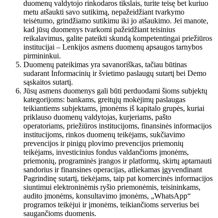
duomenų valdytojo rinkodaros tikslais, turite teisę bet kuriuo
metu atšaukti savo sutikimą, nepažeidžiant tvarkymo
teisėtumo, grindžiamo sutikimu iki jo atšaukimo. Jei manote,
kad jūsų duomenys tvarkomi pažeidžiant teisinius
reikalavimus, galite pateikti skundą kompetentingai priežiūros
institucijai – Lenkijos asmens duomenų apsaugos tarnybos
pirmininkui.
Duomenų pateikimas yra savanoriškas, tačiau būtinas
sudarant Informacinių ir švietimo paslaugų sutartį bei Demo
sąskaitos sutartį.
Jūsų asmens duomenys gali būti perduodami šioms subjektų
kategorijoms: bankams, greitųjų mokėjimų paslaugas
teikiantiems subjektams, įmonėms iš kapitalo grupės, kuriai
priklauso duomenų valdytojas, kurjeriams, pašto
operatoriams, priežiūros institucijoms, finansinės informacijos
institucijoms, rinkos duomenų teikėjams, sukčiavimo
prevencijos ir pinigų plovimo prevencijos priemonių
teikėjams, investicinius fondus valdančioms įmonėms,
priemonių, programinės įrangos ir platformų, skirtų aptarnauti
sandorius ir finansines operacijas, atliekamas įgyvendinant
Pagrindinę sutartį, tiekėjams, taip pat komercinės informacijos
siuntimui elektroninėmis ryšio priemonėmis, teisininkams,
audito įmonėms, konsultavimo įmonėms, „WhatsApp“
programos teikėjui ir įmonėms, teikiančioms serverius bei
saugančioms duomenis.