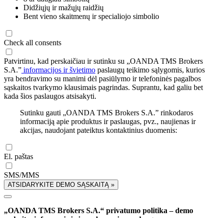
Didžiųjų ir mažųjų raidžių
Bent vieno skaitmenų ir specialiojo simbolio
Check all consents
Patvirtinu, kad perskaičiau ir sutinku su „OANDA TMS Brokers
S.A.”
informacijos ir švietimo
paslaugų teikimo sąlygomis, kurios
yra bendravimo su manimi dėl pasiūlymo ir telefoninės pagalbos
sąskaitos tvarkymo klausimais pagrindas. Suprantu, kad galiu bet
kada šios paslaugos atsisakyti.
Sutinku gauti „OANDA TMS Brokers S.A.” rinkodaros
informaciją apie produktus ir paslaugas, pvz., naujienas ir
akcijas, naudojant pateiktus kontaktinius duomenis:
El. paštas
SMS/MMS
ATSIDARYKITE DEMO SĄSKAITĄ »
„OANDA TMS Brokers S.A.“ privatumo politika – demo