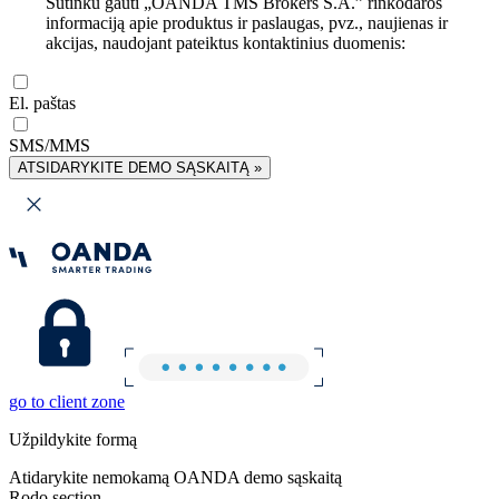
Sutinku gauti „OANDA TMS Brokers S.A.” rinkodaros
informaciją apie produktus ir paslaugas, pvz., naujienas ir
akcijas, naudojant pateiktus kontaktinius duomenis:
El. paštas
SMS/MMS
ATSIDARYKITE DEMO SĄSKAITĄ »
go to client zone
Užpildykite formą
Atidarykite nemokamą OANDA demo sąskaitą
Rodo section