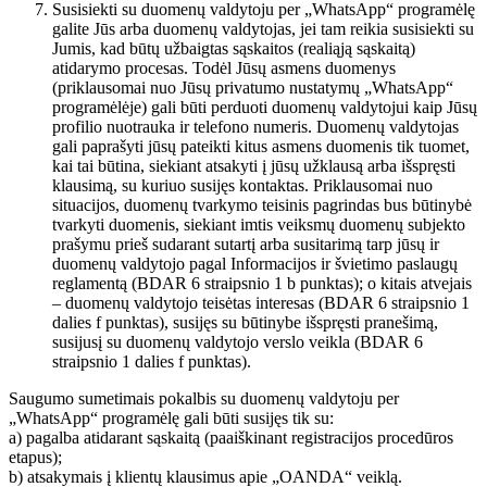
Susisiekti su duomenų valdytoju per „WhatsApp“ programėlę
galite Jūs arba duomenų valdytojas, jei tam reikia susisiekti su
Jumis, kad būtų užbaigtas sąskaitos (realiąją sąskaitą)
atidarymo procesas. Todėl Jūsų asmens duomenys
(priklausomai nuo Jūsų privatumo nustatymų „WhatsApp“
programėlėje) gali būti perduoti duomenų valdytojui kaip Jūsų
profilio nuotrauka ir telefono numeris. Duomenų valdytojas
gali paprašyti jūsų pateikti kitus asmens duomenis tik tuomet,
kai tai būtina, siekiant atsakyti į jūsų užklausą arba išspręsti
klausimą, su kuriuo susijęs kontaktas. Priklausomai nuo
situacijos, duomenų tvarkymo teisinis pagrindas bus būtinybė
tvarkyti duomenis, siekiant imtis veiksmų duomenų subjekto
prašymu prieš sudarant sutartį arba susitarimą tarp jūsų ir
duomenų valdytojo pagal Informacijos ir švietimo paslaugų
reglamentą (BDAR 6 straipsnio 1 b punktas); o kitais atvejais
– duomenų valdytojo teisėtas interesas (BDAR 6 straipsnio 1
dalies f punktas), susijęs su būtinybe išspręsti pranešimą,
susijusį su duomenų valdytojo verslo veikla (BDAR 6
straipsnio 1 dalies f punktas).
Saugumo sumetimais pokalbis su duomenų valdytoju per
„WhatsApp“ programėlę gali būti susijęs tik su:
a) pagalba atidarant sąskaitą (paaiškinant registracijos procedūros
etapus);
b) atsakymais į klientų klausimus apie „OANDA“ veiklą.