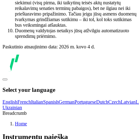
siekimui (visų pirma, iki taikytinų teisės aktų nustatytų
reikalavimų senaties terminų pabaigos), bet ne ilgiau nei iki
prieštaravimo pripažinimo. Tačiau jeigu jūsų asmens duomenų
tvarkymas grindžiamas sutikimu – iki tol, kol toks sutikimas
bus veiksmingai atšauktas.
Duomenų valdytojas netaikys jūsų atžvilgiu automatizuoto
sprendimų priėmimo.
Paskutinio atnaujinimo data: 2026 m. kovo 4 d.
Select your language
English
French
Italian
Spanish
German
Portuguese
Dutch
Czech
Latvian
L
Ukrainian
Breadcrumb
Home
Instrumentų paieška