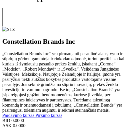
Constellation Brands Inc
„Constellation Brands Inc“ yra pirmaujanti pasaulinė alaus, vyno ir
stipriųjų gėrimų gamintoja ir rinkodaros įmonė, turinti portfelį su kai
kuriais iš žymiausių pasaulio prekės ženklų, įskaitant „Corona“,
„Modelo“, „Robert Mondavi“ ir „Svedka“. Veikdama Jungtinėse
Valstijose, Meksikoje, Naujojoje Zelandijoje ir Italijoje, įmonė yra
pasiryžusi tiekti aukštos kokybės produktus vartotojams visame
pasaulyje. Jos sėkmė grindžiama stipriu inovacijų, prekės ženklo
investicijų ir tvarumo pagrindu. Be to, „Constellation Brands“ yra
įsipareigojusi grąžinti bendruomenėms, kuriose ji veikia, per
filantropines iniciatyvas ir partnerystes. Turėdama talentingą
komandą ir orientuodamasi į tobulumą, „Constellation Brands“ yra
pasirengusi tolesniam augimui ir sėkmei ateinančiais metais.
Pardavimo kursas
Pirkimo kursas
BID
0.0000
ASK
0.0000