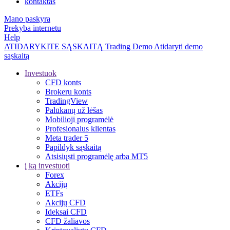
kontaktas
Mano paskyra
Prekyba internetu
Help
ATIDARYKITE SĄSKAITĄ
Trading
Demo
Atidaryti demo
sąskaitą
Investuok
CFD konts
Brokeru konts
TradingView
Palūkanų už lėšas
Mobilioji programėlė
Profesionalus klientas
Meta trader 5
Papildyk sąskaitą
Atsisiųsti programėlę arba MT5
į ką investuoti
Forex
Akcijų
ETFs
Akcijų CFD
Ideksai CFD
CFD žaliavos