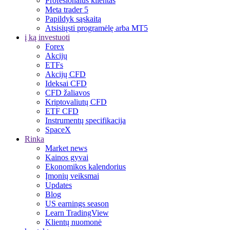
Profesionalus klientas
Meta trader 5
Papildyk sąskaitą
Atsisiųsti programėlę arba MT5
į ką investuoti
Forex
Akcijų
ETFs
Akcijų CFD
Ideksai CFD
CFD žaliavos
Kriptovaliutų CFD
ETF CFD
Instrumentų specifikacija
SpaceX
Rinka
Market news
Kainos gyvai
Ekonomikos kalendorius
Įmonių veiksmai
Updates
Blog
US earnings season
Learn TradingView
Klientų nuomonė