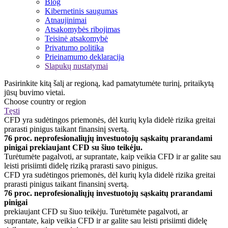
Blog
Kibernetinis saugumas
Atnaujinimai
Atsakomybės ribojimas
Teisinė atsakomybė
Privatumo politika
Prieinamumo deklaracija
Slapukų nustatymai
Pasirinkite kitą šalį ar regioną, kad pamatytumėte turinį, pritaikytą
jūsų buvimo vietai.
Choose country or region
Tęsti
CFD yra sudėtingos priemonės, dėl kurių kyla didelė rizika greitai
prarasti pinigus taikant finansinį svertą.
76 proc. neprofesionaliųjų investuotojų sąskaitų prarandami
pinigai prekiaujant CFD su šiuo teikėju.
Turėtumėte pagalvoti, ar suprantate, kaip veikia CFD ir ar galite sau
leisti prisiimti didelę riziką prarasti savo pinigus.
CFD yra sudėtingos priemonės, dėl kurių kyla didelė rizika greitai
prarasti pinigus taikant finansinį svertą.
76 proc. neprofesionaliųjų investuotojų sąskaitų prarandami
pinigai
prekiaujant CFD su šiuo teikėju. Turėtumėte pagalvoti, ar
suprantate, kaip veikia CFD ir ar galite sau leisti prisiimti didelę