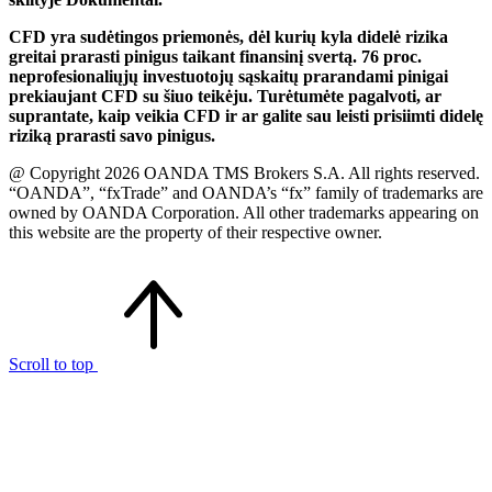
CFD yra sudėtingos priemonės, dėl kurių kyla didelė rizika
greitai prarasti pinigus taikant finansinį svertą. 76 proc.
neprofesionaliųjų investuotojų sąskaitų prarandami pinigai
prekiaujant CFD su šiuo teikėju. Turėtumėte pagalvoti, ar
suprantate, kaip veikia CFD ir ar galite sau leisti prisiimti didelę
riziką prarasti savo pinigus.
@ Copyright 2026 OANDA TMS Brokers S.A. All rights reserved.
“OANDA”, “fxTrade” and OANDA’s “fx” family of trademarks are
owned by OANDA Corporation. All other trademarks appearing on
this website are the property of their respective owner.
Scroll to top