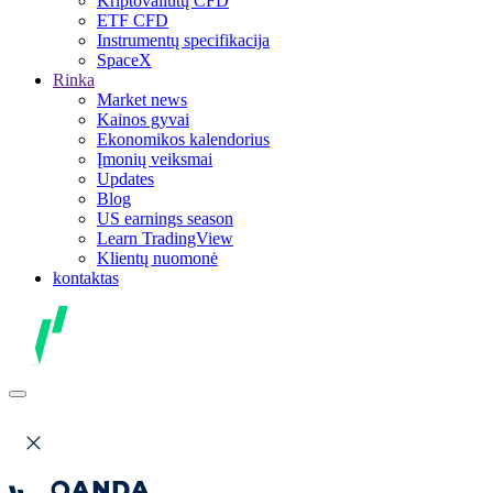
Kriptovaliutų CFD
ETF CFD
Instrumentų specifikacija
SpaceX
Rinka
Market news
Kainos gyvai
Ekonomikos kalendorius
Įmonių veiksmai
Updates
Blog
US earnings season
Learn TradingView
Klientų nuomonė
kontaktas