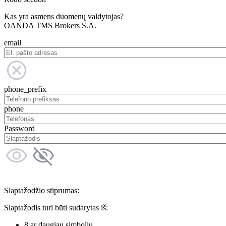
Kas yra asmens duomenų valdytojas?
OANDA TMS Brokers S.A.
email
phone_prefix
phone
Password
Slaptažodžio stiprumas:
Slaptažodis turi būti sudarytas iš:
8 ar daugiau simbolių