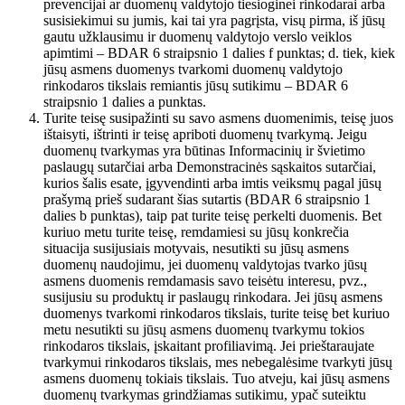
prevencijai ar duomenų valdytojo tiesioginei rinkodarai arba
susisiekimui su jumis, kai tai yra pagrįsta, visų pirma, iš jūsų
gautu užklausimu ir duomenų valdytojo verslo veiklos
apimtimi – BDAR 6 straipsnio 1 dalies f punktas; d. tiek, kiek
jūsų asmens duomenys tvarkomi duomenų valdytojo
rinkodaros tikslais remiantis jūsų sutikimu – BDAR 6
straipsnio 1 dalies a punktas.
Turite teisę susipažinti su savo asmens duomenimis, teisę juos
ištaisyti, ištrinti ir teisę apriboti duomenų tvarkymą. Jeigu
duomenų tvarkymas yra būtinas Informacinių ir švietimo
paslaugų sutarčiai arba Demonstracinės sąskaitos sutarčiai,
kurios šalis esate, įgyvendinti arba imtis veiksmų pagal jūsų
prašymą prieš sudarant šias sutartis (BDAR 6 straipsnio 1
dalies b punktas), taip pat turite teisę perkelti duomenis. Bet
kuriuo metu turite teisę, remdamiesi su jūsų konkrečia
situacija susijusiais motyvais, nesutikti su jūsų asmens
duomenų naudojimu, jei duomenų valdytojas tvarko jūsų
asmens duomenis remdamasis savo teisėtu interesu, pvz.,
susijusiu su produktų ir paslaugų rinkodara. Jei jūsų asmens
duomenys tvarkomi rinkodaros tikslais, turite teisę bet kuriuo
metu nesutikti su jūsų asmens duomenų tvarkymu tokios
rinkodaros tikslais, įskaitant profiliavimą. Jei prieštaraujate
tvarkymui rinkodaros tikslais, mes nebegalėsime tvarkyti jūsų
asmens duomenų tokiais tikslais. Tuo atveju, kai jūsų asmens
duomenų tvarkymas grindžiamas sutikimu, ypač suteiktu