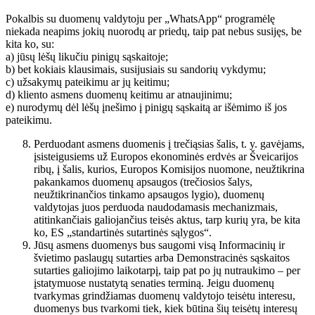
Pokalbis su duomenų valdytoju per „WhatsApp“ programėlę
niekada neapims jokių nuorodų ar priedų, taip pat nebus susijęs, be
kita ko, su:
a) jūsų lėšų likučiu pinigų sąskaitoje;
b) bet kokiais klausimais, susijusiais su sandorių vykdymu;
c) užsakymų pateikimu ar jų keitimu;
d) kliento asmens duomenų keitimu ar atnaujinimu;
e) nurodymų dėl lėšų įnešimo į pinigų sąskaitą ar išėmimo iš jos
pateikimu.
Perduodant asmens duomenis į trečiąsias šalis, t. y. gavėjams,
įsisteigusiems už Europos ekonominės erdvės ar Šveicarijos
ribų, į šalis, kurios, Europos Komisijos nuomone, neužtikrina
pakankamos duomenų apsaugos (trečiosios šalys,
neužtikrinančios tinkamo apsaugos lygio), duomenų
valdytojas juos perduoda naudodamasis mechanizmais,
atitinkančiais galiojančius teisės aktus, tarp kurių yra, be kita
ko, ES „standartinės sutartinės sąlygos“.
Jūsų asmens duomenys bus saugomi visą Informacinių ir
švietimo paslaugų sutarties arba Demonstracinės sąskaitos
sutarties galiojimo laikotarpį, taip pat po jų nutraukimo – per
įstatymuose nustatytą senaties terminą. Jeigu duomenų
tvarkymas grindžiamas duomenų valdytojo teisėtu interesu,
duomenys bus tvarkomi tiek, kiek būtina šių teisėtų interesų