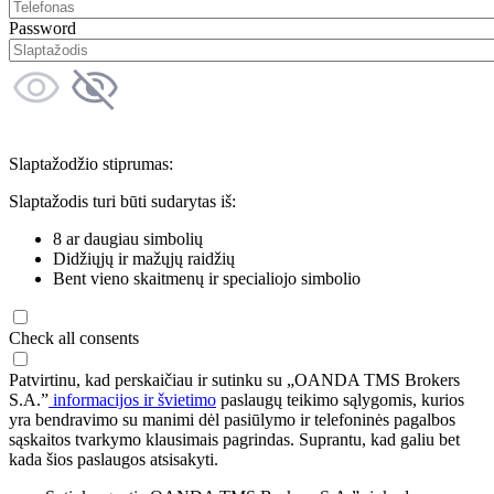
Password
Slaptažodžio stiprumas:
Slaptažodis turi būti sudarytas iš:
8 ar daugiau simbolių
Didžiųjų ir mažųjų raidžių
Bent vieno skaitmenų ir specialiojo simbolio
Check all consents
Patvirtinu, kad perskaičiau ir sutinku su „OANDA TMS Brokers
S.A.”
informacijos ir švietimo
paslaugų teikimo sąlygomis, kurios
yra bendravimo su manimi dėl pasiūlymo ir telefoninės pagalbos
sąskaitos tvarkymo klausimais pagrindas. Suprantu, kad galiu bet
kada šios paslaugos atsisakyti.