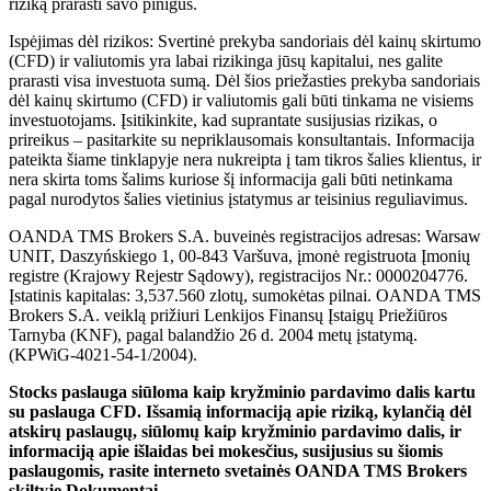
riziką prarasti savo pinigus.
Ispėjimas dėl rizikos: Svertinė prekyba sandoriais dėl kainų skirtumo
(CFD) ir valiutomis yra labai rizikinga jūsų kapitalui, nes galite
prarasti visa investuota sumą. Dėl šios priežasties prekyba sandoriais
dėl kainų skirtumo (CFD) ir valiutomis gali būti tinkama ne visiems
investuotojams. Įsitikinkite, kad suprantate susijusias rizikas, o
prireikus – pasitarkite su nepriklausomais konsultantais. Informacija
pateikta šiame tinklapyje nera nukreipta į tam tikros šalies klientus, ir
nera skirta toms šalims kuriose šį informacija gali būti netinkama
pagal nurodytos šalies vietinius įstatymus ar teisinius reguliavimus.
OANDA TMS Brokers S.A. buveinės registracijos adresas: Warsaw
UNIT, Daszyńskiego 1, 00-843 Varšuva, įmonė registruota Įmonių
registre (Krajowy Rejestr Sądowy), registracijos Nr.: 0000204776.
Įstatinis kapitalas: 3,537.560 zlotų, sumokėtas pilnai. OANDA TMS
Brokers S.A. veiklą prižiuri Lenkijos Finansų Įstaigų Priežiūros
Tarnyba (KNF), pagal balandžio 26 d. 2004 metų įstatymą.
(KPWiG-4021-54-1/2004).
Stocks paslauga siūloma kaip kryžminio pardavimo dalis kartu
su paslauga CFD. Išsamią informaciją apie riziką, kylančią dėl
atskirų paslaugų, siūlomų kaip kryžminio pardavimo dalis, ir
informaciją apie išlaidas bei mokesčius, susijusius su šiomis
paslaugomis, rasite interneto svetainės OANDA TMS Brokers
skiltyje Dokumentai.