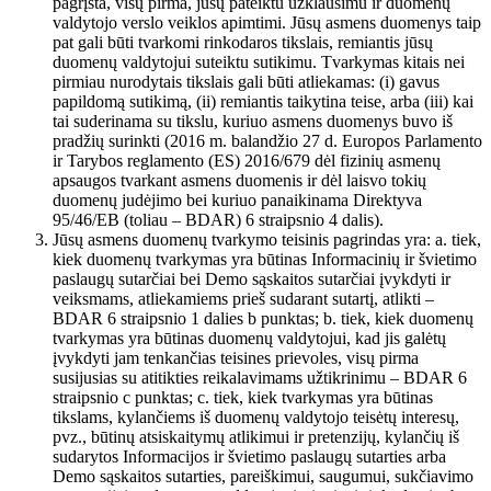
pagrįsta, visų pirma, jūsų pateiktu užklausimu ir duomenų
valdytojo verslo veiklos apimtimi. Jūsų asmens duomenys taip
pat gali būti tvarkomi rinkodaros tikslais, remiantis jūsų
duomenų valdytojui suteiktu sutikimu. Tvarkymas kitais nei
pirmiau nurodytais tikslais gali būti atliekamas: (i) gavus
papildomą sutikimą, (ii) remiantis taikytina teise, arba (iii) kai
tai suderinama su tikslu, kuriuo asmens duomenys buvo iš
pradžių surinkti (2016 m. balandžio 27 d. Europos Parlamento
ir Tarybos reglamento (ES) 2016/679 dėl fizinių asmenų
apsaugos tvarkant asmens duomenis ir dėl laisvo tokių
duomenų judėjimo bei kuriuo panaikinama Direktyva
95/46/EB (toliau – BDAR) 6 straipsnio 4 dalis).
Jūsų asmens duomenų tvarkymo teisinis pagrindas yra: a. tiek,
kiek duomenų tvarkymas yra būtinas Informacinių ir švietimo
paslaugų sutarčiai bei Demo sąskaitos sutarčiai įvykdyti ir
veiksmams, atliekamiems prieš sudarant sutartį, atlikti –
BDAR 6 straipsnio 1 dalies b punktas; b. tiek, kiek duomenų
tvarkymas yra būtinas duomenų valdytojui, kad jis galėtų
įvykdyti jam tenkančias teisines prievoles, visų pirma
susijusias su atitikties reikalavimams užtikrinimu – BDAR 6
straipsnio c punktas; c. tiek, kiek tvarkymas yra būtinas
tikslams, kylančiems iš duomenų valdytojo teisėtų interesų,
pvz., būtinų atsiskaitymų atlikimui ir pretenzijų, kylančių iš
sudarytos Informacijos ir švietimo paslaugų sutarties arba
Demo sąskaitos sutarties, pareiškimui, saugumui, sukčiavimo