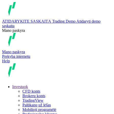
ATIDARYKITE SĄSKAITĄ
Trading
Demo
Atidaryti demo
sąskaitą
Mano paskyra
Mano paskyra
Prekyba internetu
Help
Investuok
CFD konts
Brokeru konts
TradingView
Palūkanų už lėšas
Mobilioji programėlė