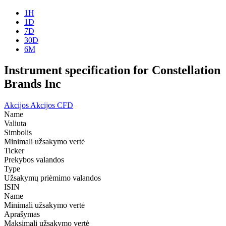
1H
1D
7D
30D
6M
Instrument specification for Constellation
Brands Inc
Akcijos
Akcijos CFD
Name
Valiuta
Simbolis
Minimali užsakymo vertė
Ticker
Prekybos valandos
Type
Užsakymų priėmimo valandos
ISIN
Name
Minimali užsakymo vertė
Aprašymas
Maksimali užsakymo vertė