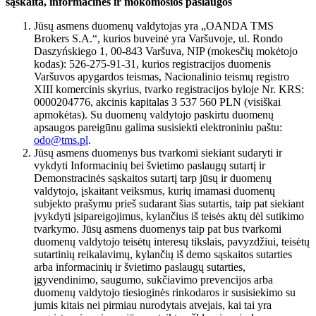
sąskaita, informacinės ir mokomosios paslaugos
Jūsų asmens duomenų valdytojas yra „OANDA TMS
Brokers S.A.“, kurios buveinė yra Varšuvoje, ul. Rondo
Daszyńskiego 1, 00-843 Varšuva, NIP (mokesčių mokėtojo
kodas): 526-275-91-31, kurios registracijos duomenis
Varšuvos apygardos teismas, Nacionalinio teismų registro
XIII komercinis skyrius, tvarko registracijos byloje Nr. KRS:
0000204776, akcinis kapitalas 3 537 560 PLN (visiškai
apmokėtas). Su duomenų valdytojo paskirtu duomenų
apsaugos pareigūnu galima susisiekti elektroniniu paštu:
odo@tms.pl
.
Jūsų asmens duomenys bus tvarkomi siekiant sudaryti ir
vykdyti Informacinių bei švietimo paslaugų sutartį ir
Demonstracinės sąskaitos sutartį tarp jūsų ir duomenų
valdytojo, įskaitant veiksmus, kurių imamasi duomenų
subjekto prašymu prieš sudarant šias sutartis, taip pat siekiant
įvykdyti įsipareigojimus, kylančius iš teisės aktų dėl sutikimo
tvarkymo. Jūsų asmens duomenys taip pat bus tvarkomi
duomenų valdytojo teisėtų interesų tikslais, pavyzdžiui, teisėtų
sutartinių reikalavimų, kylančių iš demo sąskaitos sutarties
arba informacinių ir švietimo paslaugų sutarties,
įgyvendinimo, saugumo, sukčiavimo prevencijos arba
duomenų valdytojo tiesioginės rinkodaros ir susisiekimo su
jumis kitais nei pirmiau nurodytais atvejais, kai tai yra