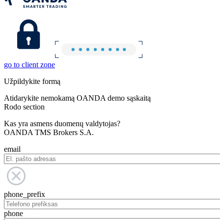
go to client zone
Užpildykite formą
Atidarykite nemokamą OANDA demo sąskaitą
Rodo section
Kas yra asmens duomenų valdytojas?
OANDA TMS Brokers S.A.
email
phone_prefix
phone