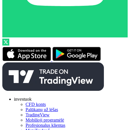
investuok
CFD konts
Palūkanų už lėšas
TradingView
Mobilioji programėlė
Profesionalus klientas