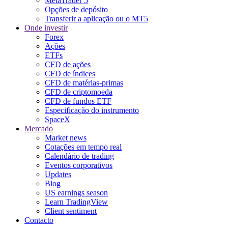
MetaTrader 5
Opções de depósito
Transferir a aplicação ou o MT5
Onde investir
Forex
Ações
ETFs
CFD de ações
CFD de índices
CFD de matérias-primas
CFD de criptomoeda
CFD de fundos ETF
Especificação do instrumento
SpaceX
Mercado
Market news
Cotações em tempo real
Calendário de trading
Eventos corporativos
Updates
Blog
US earnings season
Learn TradingView
Client sentiment
Contacto