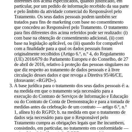
diferentes dos acima especificados, quando justificado, em
particular, por um pedido de informação recebido da sua parte
e pelo âmbito da atividade comercial do Responsável pelo
Tratamento. Os seus dados pessoais podem também ser
tratados para fins de marketing com base no consentimento
que concedeu ao Responsável pelo Tratamento. O tratamento
para fins diferentes dos acima referidos pode ser realizado: (i)
com base na obtenção de consentimento adicional, (ii) com
base na legislação aplicável, ou (iii) quando for compatível
com a finalidade para a qual os dados pessoais foram
originalmente recolhidos (Artigo 6.º, n.º 4, do Regulamento
(UE) 2016/679 do Parlamento Europeu e do Conselho, de 27
de abril de 2016, relativo à proteção das pessoas singulares no
que diz respeito ao tratamento de dados pessoais e à livre
circulação desses dados e que revoga a Diretiva 95/46/CE,
(doravante: «RGPD»).
A base jurídica para o tratamento dos seus dados pessoais é: a.
na medida em que o tratamento seja necessário para a
execução do Contrato de Serviços de Informação e Educação
ou do Contrato de Conta de Demonstração e para a tomada de
medidas antes da celebração de um contrato — artigo 6.º, n.º
1, alínea b) do RGPD; b. na medida em que o tratamento de
dados seja necessário para que o Responsável pelo
Tratamento cumpra as obrigações legais que lhe incumbem,
consistindo, em particular, no tratamento em conformidade —