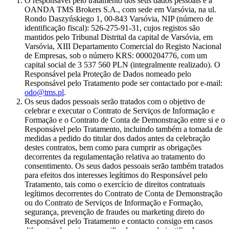
O responsável pelo tratamento dos seus dados pessoais é a
OANDA TMS Brokers S.A., com sede em Varsóvia, na ul.
Rondo Daszyńskiego 1, 00-843 Varsóvia, NIP (número de
identificação fiscal): 526-275-91-31, cujos registos são
mantidos pelo Tribunal Distrital da capital de Varsóvia, em
Varsóvia, XIII Departamento Comercial do Registo Nacional
de Empresas, sob o número KRS: 0000204776, com um
capital social de 3 537 560 PLN (integralmente realizado). O
Responsável pela Proteção de Dados nomeado pelo
Responsável pelo Tratamento pode ser contactado por e-mail:
odo@tms.pl
.
Os seus dados pessoais serão tratados com o objetivo de
celebrar e executar o Contrato de Serviços de Informação e
Formação e o Contrato de Conta de Demonstração entre si e o
Responsável pelo Tratamento, incluindo também a tomada de
medidas a pedido do titular dos dados antes da celebração
destes contratos, bem como para cumprir as obrigações
decorrentes da regulamentação relativa ao tratamento do
consentimento. Os seus dados pessoais serão também tratados
para efeitos dos interesses legítimos do Responsável pelo
Tratamento, tais como o exercício de direitos contratuais
legítimos decorrentes do Contrato de Conta de Demonstração
ou do Contrato de Serviços de Informação e Formação,
segurança, prevenção de fraudes ou marketing direto do
Responsável pelo Tratamento e contacto consigo em casos