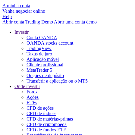
A minha conta
Venha negociar online
Help
Abrir conta
Trading
Demo
Abrir uma conta demo
Investir
Conta OANDA
OANDA stocks account
TradingView
Taxas de juro
Aplicação móvel
Cliente profissional
MetaTrader 5
Opções de depósito
Transferir a aplicação ou o MT5
Onde investir
Forex
Ações
ETFs
CFD de ações
CFD de índices
CFD de matérias-primas
CFD de criptomoeda
CFD de fundos ETF