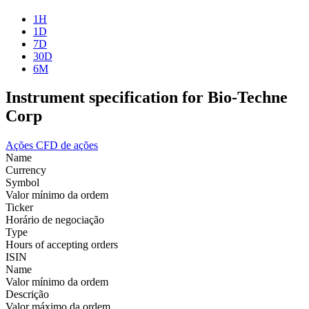
1H
1D
7D
30D
6M
Instrument specification for Bio-Techne
Corp
Ações
CFD de ações
Name
Currency
Symbol
Valor mínimo da ordem
Ticker
Horário de negociação
Type
Hours of accepting orders
ISIN
Name
Valor mínimo da ordem
Descrição
Valor máximo da ordem