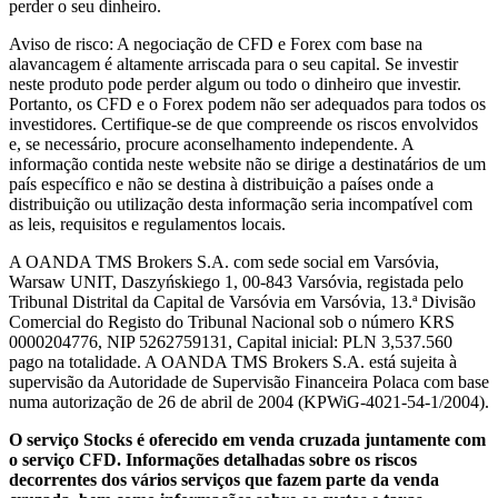
perder o seu dinheiro.
Aviso de risco: A negociação de CFD e Forex com base na
alavancagem é altamente arriscada para o seu capital. Se investir
neste produto pode perder algum ou todo o dinheiro que investir.
Portanto, os CFD e o Forex podem não ser adequados para todos os
investidores. Certifique-se de que compreende os riscos envolvidos
e, se necessário, procure aconselhamento independente. A
informação contida neste website não se dirige a destinatários de um
país específico e não se destina à distribuição a países onde a
distribuição ou utilização desta informação seria incompatível com
as leis, requisitos e regulamentos locais.
A OANDA TMS Brokers S.A. com sede social em Varsóvia,
Warsaw UNIT, Daszyńskiego 1, 00-843 Varsóvia, registada pelo
Tribunal Distrital da Capital de Varsóvia em Varsóvia, 13.ª Divisão
Comercial do Registo do Tribunal Nacional sob o número KRS
0000204776, NIP 5262759131, Capital inicial: PLN 3,537.560
pago na totalidade. A OANDA TMS Brokers S.A. está sujeita à
supervisão da Autoridade de Supervisão Financeira Polaca com base
numa autorização de 26 de abril de 2004 (KPWiG-4021-54-1/2004).
O serviço Stocks é oferecido em venda cruzada juntamente com
o serviço CFD. Informações detalhadas sobre os riscos
decorrentes dos vários serviços que fazem parte da venda