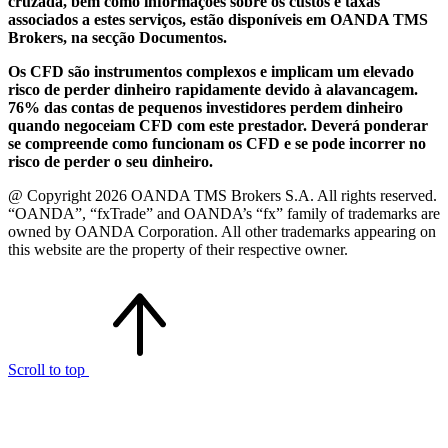
cruzada, bem como informações sobre os custos e taxas
associados a estes serviços, estão disponíveis em OANDA TMS
Brokers, na secção Documentos.
Os CFD são instrumentos complexos e implicam um elevado
risco de perder dinheiro rapidamente devido à alavancagem.
76% das contas de pequenos investidores perdem dinheiro
quando negoceiam CFD com este prestador. Deverá ponderar
se compreende como funcionam os CFD e se pode incorrer no
risco de perder o seu dinheiro.
@ Copyright 2026 OANDA TMS Brokers S.A. All rights reserved.
“OANDA”, “fxTrade” and OANDA’s “fx” family of trademarks are
owned by OANDA Corporation. All other trademarks appearing on
this website are the property of their respective owner.
Scroll to top