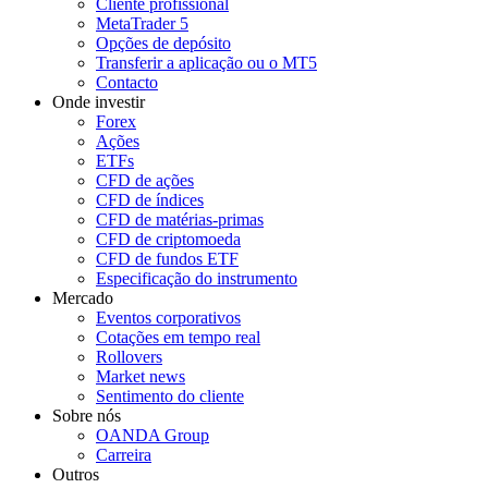
Cliente profissional
MetaTrader 5
Opções de depósito
Transferir a aplicação ou o MT5
Contacto
Onde investir
Forex
Ações
ETFs
CFD de ações
CFD de índices
CFD de matérias-primas
CFD de criptomoeda
CFD de fundos ETF
Especificação do instrumento
Mercado
Eventos corporativos
Cotações em tempo real
Rollovers
Market news
Sentimento do cliente
Sobre nós
OANDA Group
Carreira
Outros