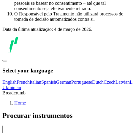
pessoais se basear no consentimento – até que tal
consentimento seja efetivamente retirado.
O Responsável pelo Tratamento não utilizará processos de
tomada de decisão automatizados contra si.
Data da última atualização: 4 de março de 2026.
Select your language
English
French
Italian
Spanish
German
Portuguese
Dutch
Czech
Latvian
L
Ukrainian
Breadcrumb
Home
Procurar instrumentos