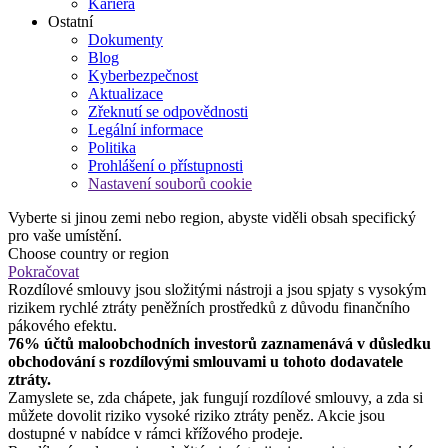
Kariéra
Ostatní
Dokumenty
Blog
Kyberbezpečnost
Aktualizace
Zřeknutí se odpovědnosti
Legální informace
Politika
Prohlášení o přístupnosti
Nastavení souborů cookie
Vyberte si jinou zemi nebo region, abyste viděli obsah specifický
pro vaše umístění.
Choose country or region
Pokračovat
Rozdílové smlouvy jsou složitými nástroji a jsou spjaty s vysokým
rizikem rychlé ztráty peněžních prostředků z důvodu finančního
pákového efektu.
76% účtů maloobchodních investorů zaznamenává v důsledku
obchodování s rozdílovými smlouvami u tohoto dodavatele
ztráty.
Zamyslete se, zda chápete, jak fungují rozdílové smlouvy, a zda si
můžete dovolit riziko vysoké riziko ztráty peněz. Akcie jsou
dostupné v nabídce v rámci křížového prodeje.