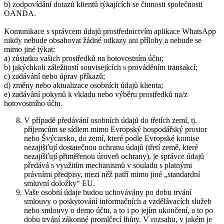
b) zodpovídání dotazů klientů týkajících se činnosti společnosti
OANDA.
Komunikace s správcem údajů prostřednictvím aplikace WhatsApp
nikdy nebude obsahovat žádné odkazy ani přílohy a nebude se
mimo jiné týkat:
a) zůstatku vašich prostředků na hotovostním účtu;
b) jakýchkoli záležitostí souvisejících s prováděním transakcí;
c) zadávání nebo úprav příkazů;
d) změny nebo aktualizace osobních údajů klienta;
e) zadávání pokynů k vkladu nebo výběru prostředků na/z
hotovostního účtu.
V případě předávání osobních údajů do třetích zemí, tj.
příjemcům se sídlem mimo Evropský hospodářský prostor
nebo Švýcarsko, do zemí, které podle Evropské komise
nezajišťují dostatečnou ochranu údajů (třetí země, které
nezajišťují přiměřenou úroveň ochrany), je správce údajů
předává s využitím mechanismů v souladu s platnými
právními předpisy, mezi něž patří mimo jiné „standardní
smluvní doložky“ EU.
Vaše osobní údaje budou uchovávány po dobu trvání
smlouvy o poskytování informačních a vzdělávacích služeb
nebo smlouvy o demo účtu, a to i po jejím ukončení, a to po
dobu trvání zákonné promlčecí lhůty. V rozsahu, v jakém je