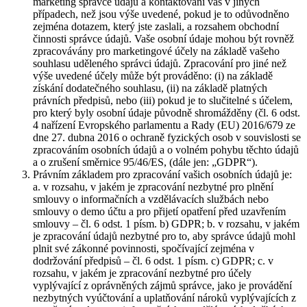
marketing správce údajů a kontaktování vás v jiných
případech, než jsou výše uvedené, pokud je to odůvodněno
zejména dotazem, který jste zaslali, a rozsahem obchodní
činnosti správce údajů. Vaše osobní údaje mohou být rovněž
zpracovávány pro marketingové účely na základě vašeho
souhlasu uděleného správci údajů. Zpracování pro jiné než
výše uvedené účely může být prováděno: (i) na základě
získání dodatečného souhlasu, (ii) na základě platných
právních předpisů, nebo (iii) pokud je to slučitelné s účelem,
pro který byly osobní údaje původně shromážděny (čl. 6 odst.
4 nařízení Evropského parlamentu a Rady (EU) 2016/679 ze
dne 27. dubna 2016 o ochraně fyzických osob v souvislosti se
zpracováním osobních údajů a o volném pohybu těchto údajů
a o zrušení směrnice 95/46/ES, (dále jen: „GDPR“).
Právním základem pro zpracování vašich osobních údajů je:
a. v rozsahu, v jakém je zpracování nezbytné pro plnění
smlouvy o informačních a vzdělávacích službách nebo
smlouvy o demo účtu a pro přijetí opatření před uzavřením
smlouvy – čl. 6 odst. 1 písm. b) GDPR; b. v rozsahu, v jakém
je zpracování údajů nezbytné pro to, aby správce údajů mohl
plnit své zákonné povinnosti, spočívající zejména v
dodržování předpisů – čl. 6 odst. 1 písm. c) GDPR; c. v
rozsahu, v jakém je zpracování nezbytné pro účely
vyplývající z oprávněných zájmů správce, jako je provádění
nezbytných vyúčtování a uplatňování nároků vyplývajících z