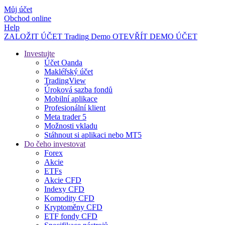
Můj účet
Obchod online
Help
ZALOŽIT ÚČET
Trading
Demo
OTEVŘÍT DEMO ÚČET
Investujte
Účet Oanda
Makléřský účet
TradingView
Úroková sazba fondů
Mobilní aplikace
Profesionální klient
Meta trader 5
Možnosti vkladu
Stáhnout si aplikaci nebo MT5
Do čeho investovat
Forex
Akcie
ETFs
Akcie CFD
Indexy CFD
Komodity CFD
Kryptoměny CFD
ETF fondy CFD