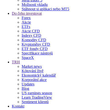
Meta trader 5
Možnosti vkladu
Stáhnout si aplikaci nebo MT5
Do čeho investovat
Forex
Akcie
ETFs
Akcie CFD
Indexy CFD
Komodity CFD
Kryptoměny CFD
ETF fondy CFD
Specifikace nástrojů
SpaceX
TRH
Market news
Kótování živě
Ekonomický kalendář
Korporátní akce
Updates
Blog
US earnings season
Learn TradingView
Sentiment klientů
Kontakt