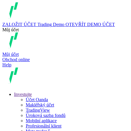
ZALOŽIT ÚČET
Trading
Demo
OTEVŘÍT DEMO ÚČET
Můj účet
Můj účet
Obchod online
Help
Investujte
Účet Oanda
Makléřský účet
TradingView
Úroková sazba fondů
Mobilní aplikace
Profesionální klient