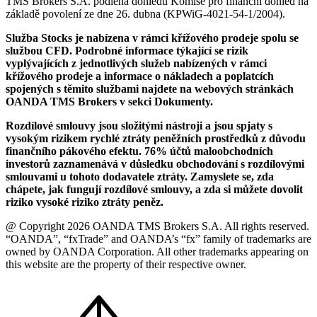
TMS Brokers S.A. podléhá dohledu Komise pro finanční dohled na
základě povolení ze dne 26. dubna (KPWiG-4021-54-1/2004).
Služba Stocks je nabízena v rámci křížového prodeje spolu se
službou CFD. Podrobné informace týkající se rizik
vyplývajících z jednotlivých služeb nabízených v rámci
křížového prodeje a informace o nákladech a poplatcích
spojených s těmito službami najdete na webových stránkách
OANDA TMS Brokers v sekci Dokumenty.
Rozdílové smlouvy jsou složitými nástroji a jsou spjaty s
vysokým rizikem rychlé ztráty peněžních prostředků z důvodu
finančního pákového efektu. 76% účtů maloobchodních
investorů zaznamenává v důsledku obchodování s rozdílovými
smlouvami u tohoto dodavatele ztráty. Zamyslete se, zda
chápete, jak fungují rozdílové smlouvy, a zda si můžete dovolit
riziko vysoké riziko ztráty peněz.
@ Copyright 2026 OANDA TMS Brokers S.A. All rights reserved.
“OANDA”, “fxTrade” and OANDA’s “fx” family of trademarks are
owned by OANDA Corporation. All other trademarks appearing on
this website are the property of their respective owner.