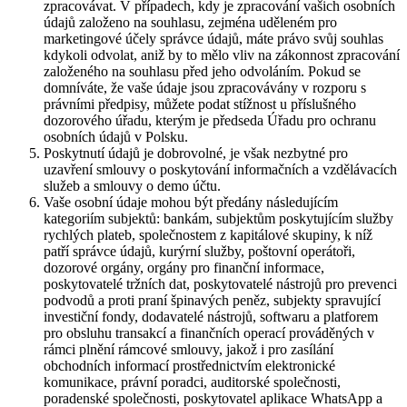
zpracovávat. V případech, kdy je zpracování vašich osobních
údajů založeno na souhlasu, zejména uděleném pro
marketingové účely správce údajů, máte právo svůj souhlas
kdykoli odvolat, aniž by to mělo vliv na zákonnost zpracování
založeného na souhlasu před jeho odvoláním. Pokud se
domníváte, že vaše údaje jsou zpracovávány v rozporu s
právními předpisy, můžete podat stížnost u příslušného
dozorového úřadu, kterým je předseda Úřadu pro ochranu
osobních údajů v Polsku.
Poskytnutí údajů je dobrovolné, je však nezbytné pro
uzavření smlouvy o poskytování informačních a vzdělávacích
služeb a smlouvy o demo účtu.
Vaše osobní údaje mohou být předány následujícím
kategoriím subjektů: bankám, subjektům poskytujícím služby
rychlých plateb, společnostem z kapitálové skupiny, k níž
patří správce údajů, kurýrní služby, poštovní operátoři,
dozorové orgány, orgány pro finanční informace,
poskytovatelé tržních dat, poskytovatelé nástrojů pro prevenci
podvodů a proti praní špinavých peněz, subjekty spravující
investiční fondy, dodavatelé nástrojů, softwaru a platforem
pro obsluhu transakcí a finančních operací prováděných v
rámci plnění rámcové smlouvy, jakož i pro zasílání
obchodních informací prostřednictvím elektronické
komunikace, právní poradci, auditorské společnosti,
poradenské společnosti, poskytovatel aplikace WhatsApp a