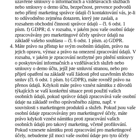
uzavřené smlouvy o informačních a vzdělávacích službách
nebo smlouvy o demo účtu, bezpečnost, prevence podvodů
nebo přímý marketing správce údajů či kontaktování vás, je-li
to odůvodněno zejména dotazem, který jste zaslali, a
rozsahem obchodní činnosti správce údajů – čl. 6 odst. 1
písm. f) GDPR; d. v rozsahu, v jakém jsou vaše osobní údaje
zpracovávány pro marketingové účely správce údajů na
základě vašeho souhlasu – čl. 6 odst. 1 písm. a) GDPR.
Máte právo na přístup ke svým osobním údajům, právo na
jejich opravu, výmaz a právo na omezení zpracování údajů. V
rozsahu, v jakém je zpracování nezbytné pro plnění smlouvy
o poskytování informačních a vzdělávacích služeb nebo
smlouvy o demo účtu, jejíž jste smluvní stranou, nebo pro
přijetí opatření na základě vaší žádosti před uzavřením těchto
smluv (čl. 6 odst. 1 písm. b) GDPR), máte rovněž právo na
přenos údajů. Kdykoli máte právo vznést námitku z důvodů
týkajících se vaší konkrétní situace proti použití vašich
osobních údajů, pokud správce údajů zpracovává vaše osobní
údaje na základě svého oprávněného zájmu, např. v
souvislosti s marketingem produktů a služeb. Pokud jsou vaše
osobní údaje zpracovávány pro marketingové účely, máte
právo kdykoli vznést námitku proti zpracování vašich
osobních údajů pro takový marketing, včetně profilování.
Pokud vznesete námitku proti zpracování pro marketingové
účely, nebudeme již moci vaše osobní údaje pro tyto účely