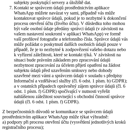
subjekty poskytující servery a úložiště dat.
Kontakt se správcem údajů prostřednictvím aplikace
WhatsApp můžete navázat vy sami, případně vás může
kontaktovat správce údajů, pokud je to nezbytné k dokončení
procesu otevření účtu (živého účtu). V důsledku toho mohou
být vaše osobní údaje předány správci údajů (v závislosti na
vašem nastavení soukromí v aplikaci WhatsApp) ve formě
vaší profilové fotografie a telefonního čísla. Správce údajů vás
může požádat o poskytnutí dalších osobních údajů pouze v
případě, že je to nezbytné k zodpovězení vašeho dotazu nebo
k vyřízení záležitosti, které se kontakt týká. V závislosti na
situaci bude právním základem pro zpracování údajů
nezbytnost zpracování za účelem přijetí opatření na žádost
subjektu údajů před uzavřením smlouvy nebo dohody
uzavřené mezi vámi a správcem údajů v souladu s předpisy
Informační a vzdělávací služby (čl. 6 odst. 1 písm. b) GDPR);
a v ostatních případech oprávněný zájem správce údajů (čl. 6
odst. 1 písm. f) GDPR) spočívající v nutnosti vyřešit
nahlášenou záležitost související s obchodní činností správce
údajů (čl. 6 odst. 1 písm. f) GDPR).
Z bezpečnostních důvodů se komunikace se správcem údajů
prostřednictvím aplikace WhatsApp může týkat výhradně:
a) podpory při procesu otevření účtu (vysvětlení jednotlivých kroků
registračního procesu);