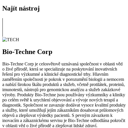
Najít nástroj
Bio-Techne Corp
Bio-Techne Corp je celosvětově uznávaná společnost v oblasti věd
o živé přírodě, která se specializuje na poskytování inovativních
řešení pro výzkumné a klinické diagnostické trhy. Hlavním
zaměřením společnosti je pokrok v porozumění biologii a nemocem
a nabízí širokou škálu produktů a služeb, včetně protilátek, proteinů,
imunotestů, nástrojů pro genomickou analýzu a služeb zakázkové
výroby. Produkty Bio-Techne jsou používány výzkumníky a kliniky
po celém světě k urychlení objevování a vývoje nových terapií a
diagnostik. Společnost se zavazuje dodávat vysoce kvalitní produkty
a služby, které umožňují jejím zákazníkům dosahovat průlomových
objevů a zlepšovat výsledky pacientů. S pevným závazkem k
inovacím a zákaznickému servisu je Bio-Techne odhodlána pokročit
v oblasti věd o živé přírodě a zlepšovat lidské zdraví.