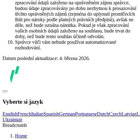
zpracování údajů založeno na oprávněném zájmu správce,
budou údaje zpracovávány po dobu nezbytnou k prosazování
těchto oprávněných zájmů (zejména do uplynutí promlčecích
lhůt pro nároky podle platných právních předpisů), avšak ne
déle, než bude uznána námitka. Pokud je však zpracování
vašich osobních údajů založeno na souhlasu, bude trvat do
doby, než bude tento souhlas účinně odvolán.
Správce vůči vám nebude používat automatizované
rozhodování.
Datum poslední aktualizace: 4. března 2026.
Vyberte si jazyk
English
French
Italian
Spanish
German
Portuguese
Dutch
Czech
Latvian
L
Ukrainian
Breadcrumb
Home