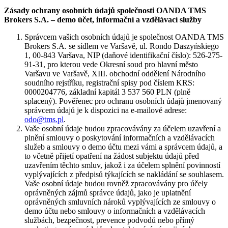
Zásady ochrany osobních údajů společnosti OANDA TMS
Brokers S.A. – demo účet, informační a vzdělávací služby
Správcem vašich osobních údajů je společnost OANDA TMS
Brokers S.A. se sídlem ve Varšavě, ul. Rondo Daszyńskiego
1, 00-843 Varšava, NIP (daňové identifikační číslo): 526-275-
91-31, pro kterou vede Okresní soud pro hlavní město
Varšavu ve Varšavě, XIII. obchodní oddělení Národního
soudního rejstříku, registrační spisy pod číslem KRS:
0000204776, základní kapitál 3 537 560 PLN (plně
splacený). Pověřenec pro ochranu osobních údajů jmenovaný
správcem údajů je k dispozici na e-mailové adrese:
odo@tms.pl
.
Vaše osobní údaje budou zpracovávány za účelem uzavření a
plnění smlouvy o poskytování informačních a vzdělávacích
služeb a smlouvy o demo účtu mezi vámi a správcem údajů, a
to včetně přijetí opatření na žádost subjektu údajů před
uzavřením těchto smluv, jakož i za účelem splnění povinností
vyplývajících z předpisů týkajících se nakládání se souhlasem.
Vaše osobní údaje budou rovněž zpracovávány pro účely
oprávněných zájmů správce údajů, jako je uplatnění
oprávněných smluvních nároků vyplývajících ze smlouvy o
demo účtu nebo smlouvy o informačních a vzdělávacích
službách, bezpečnost, prevence podvodů nebo přímý