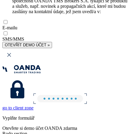
společnosti OANDA TMS Brokers S.A. týkající se produktů
a služeb, např. novinek a propagačních akcí, které mi budou
zasílány na kontaktní údaje, jež jsem uvedl/a v:
E-mailu
SMS/MMS
OTEVŘÍT DEMO ÚČET »
go to client zone
Vyplňte formulář
Otevřete si demo účet OANDA zdarma
Rodo section