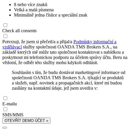
8 nebo více znaků
Velká a malá písmena
Minimálně jedna číslice a speciální znak
Check all consents
Potvrzuji, že jsem si přečetl/a a přijal/a
Podmínky informační a
vzdělávací
služby společnosti OANDA TMS Brokers S.A., na
základě kterých mě může tato společnost kontaktovat s nabídkou a
poskytnout mi telefonickou podporu za účelem správy účtu. Beru na
vědomí, že odběr této služby mohu kdykoli odhlásit.
Souhlasím s tím, že budu dostávat marketingové informace od
společnosti OANDA TMS Brokers S.A. týkající se produktů
a služeb, např. novinek a propagačních akcí, které mi budou
zasílány na kontaktní údaje, jež jsem uvedl/a v:
E-mailu
SMS/MMS
OTEVŘÍT DEMO ÚČET »