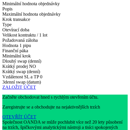
Minimální hodnota objednávky
Popis
Maximální hodnota objednávky
Krok transakce
Type
Otevírací doba
Velikost kontraktu / 1 lot
Požadovaná záloha
Hodnota 1 pipu
Finanční páka
Minimální krok
Dlouhý swap (denní)
Krátký prodej
NO
Krátký swap (denní)
Vzdálenost SL a TP
0
3denní swap (datum)
ZALOŽIT ÚČET
Začněte obchodovat hned s rychlým otevřením účtu.
Zaregistrujte se a obchodujte na nejaktivnějších trzích
OTEVŘÍT ÚČET
Společnost OANDA se může pochlubit více než 20 lety působení
na trzích, špičkovými analytickými nástroji a tisíci spokojených