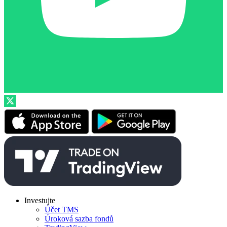
Investujte
Účet TMS
Úroková sazba fondů