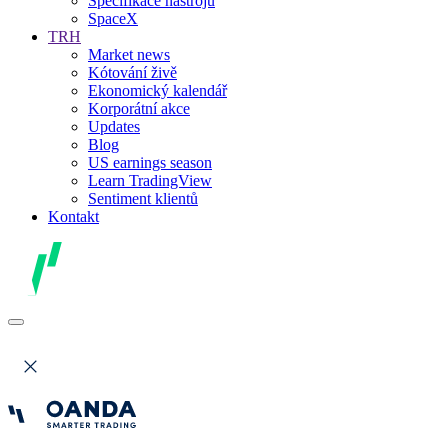
Specifikace nástrojů
SpaceX
TRH
Market news
Kótování živě
Ekonomický kalendář
Korporátní akce
Updates
Blog
US earnings season
Learn TradingView
Sentiment klientů
Kontakt