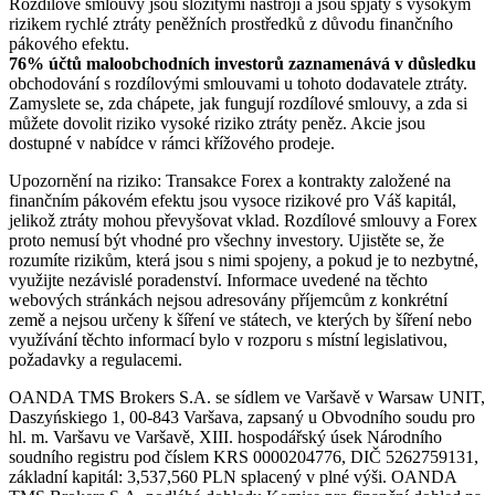
Rozdílové smlouvy jsou složitými nástroji a jsou spjaty s vysokým
rizikem rychlé ztráty peněžních prostředků z důvodu finančního
pákového efektu.
76% účtů maloobchodních investorů zaznamenává v důsledku
obchodování s rozdílovými smlouvami u tohoto dodavatele ztráty.
Zamyslete se, zda chápete, jak fungují rozdílové smlouvy, a zda si
můžete dovolit riziko vysoké riziko ztráty peněz. Akcie jsou
dostupné v nabídce v rámci křížového prodeje.
Upozornění na riziko: Transakce Forex a kontrakty založené na
finančním pákovém efektu jsou vysoce rizikové pro Váš kapitál,
jelikož ztráty mohou převyšovat vklad. Rozdílové smlouvy a Forex
proto nemusí být vhodné pro všechny investory. Ujistěte se, že
rozumíte rizikům, která jsou s nimi spojeny, a pokud je to nezbytné,
využijte nezávislé poradenství. Informace uvedené na těchto
webových stránkách nejsou adresovány příjemcům z konkrétní
země a nejsou určeny k šíření ve státech, ve kterých by šíření nebo
využívání těchto informací bylo v rozporu s místní legislativou,
požadavky a regulacemi.
OANDA TMS Brokers S.A. se sídlem ve Varšavě v Warsaw UNIT,
Daszyńskiego 1, 00-843 Varšava, zapsaný u Obvodního soudu pro
hl. m. Varšavu ve Varšavě, XIII. hospodářský úsek Národního
soudního registru pod číslem KRS 0000204776, DIČ 5262759131,
základní kapitál: 3,537,560 PLN splacený v plné výši. OANDA