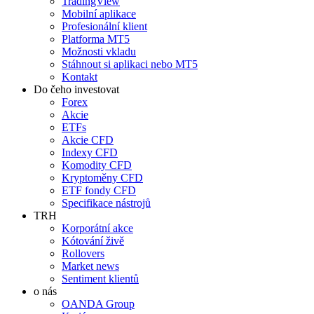
TradingView
Mobilní aplikace
Profesionální klient
Platforma MT5
Možnosti vkladu
Stáhnout si aplikaci nebo MT5
Kontakt
Do čeho investovat
Forex
Akcie
ETFs
Akcie CFD
Indexy CFD
Komodity CFD
Kryptoměny CFD
ETF fondy CFD
Specifikace nástrojů
TRH
Korporátní akce
Kótování živě
Rollovers
Market news
Sentiment klientů
o nás
OANDA Group