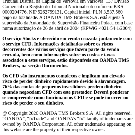
Tribunal Distrital da Capital de Varsóvia em Varsóvia, 13.ª Divisão
Comercial do Registo do Tribunal Nacional sob o número KRS
0000204776, NIP 5262759131, Capital inicial: PLN 3,537.560
pago na totalidade. A OANDA TMS Brokers S.A. está sujeita à
supervisão da Autoridade de Supervisão Financeira Polaca com base
numa autorização de 26 de abril de 2004 (KPWiG-4021-54-1/2004).
O serviço Stocks é oferecido em venda cruzada juntamente com
o serviço CFD. Informações detalhadas sobre os riscos
decorrentes dos vários serviços que fazem parte da venda
cruzada, bem como informações sobre os custos e taxas
associados a estes serviços, estão disponíveis em OANDA TMS
Brokers, na secção Documentos.
Os CFD são instrumentos complexos e implicam um elevado
risco de perder dinheiro rapidamente devido à alavancagem.
76% das contas de pequenos investidores perdem dinheiro
quando negoceiam CFD com este prestador. Deverá ponderar
se compreende como funcionam os CFD e se pode incorrer no
risco de perder o seu dinheiro.
@ Copyright 2026 OANDA TMS Brokers S.A. All rights reserved.
“OANDA”, “fxTrade” and OANDA’s “fx” family of trademarks are
owned by OANDA Corporation. All other trademarks appearing on
this website are the property of their respective owner.