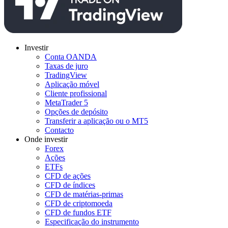
Investir
Conta OANDA
Taxas de juro
TradingView
Aplicação móvel
Cliente profissional
MetaTrader 5
Opções de depósito
Transferir a aplicação ou o MT5
Contacto
Onde investir
Forex
Ações
ETFs
CFD de ações
CFD de índices
CFD de matérias-primas
CFD de criptomoeda
CFD de fundos ETF
Especificação do instrumento