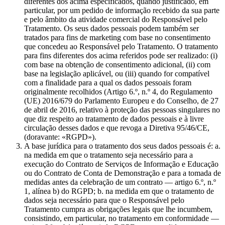
diferentes dos acima especificados, quando justificado, em
particular, por um pedido de informação recebido da sua parte
e pelo âmbito da atividade comercial do Responsável pelo
Tratamento. Os seus dados pessoais podem também ser
tratados para fins de marketing com base no consentimento
que concedeu ao Responsável pelo Tratamento. O tratamento
para fins diferentes dos acima referidos pode ser realizado: (i)
com base na obtenção de consentimento adicional, (ii) com
base na legislação aplicável, ou (iii) quando for compatível
com a finalidade para a qual os dados pessoais foram
originalmente recolhidos (Artigo 6.º, n.º 4, do Regulamento
(UE) 2016/679 do Parlamento Europeu e do Conselho, de 27
de abril de 2016, relativo à proteção das pessoas singulares no
que diz respeito ao tratamento de dados pessoais e à livre
circulação desses dados e que revoga a Diretiva 95/46/CE,
(doravante: «RGPD»).
A base jurídica para o tratamento dos seus dados pessoais é: a.
na medida em que o tratamento seja necessário para a
execução do Contrato de Serviços de Informação e Educação
ou do Contrato de Conta de Demonstração e para a tomada de
medidas antes da celebração de um contrato — artigo 6.º, n.º
1, alínea b) do RGPD; b. na medida em que o tratamento de
dados seja necessário para que o Responsável pelo
Tratamento cumpra as obrigações legais que lhe incumbem,
consistindo, em particular, no tratamento em conformidade —