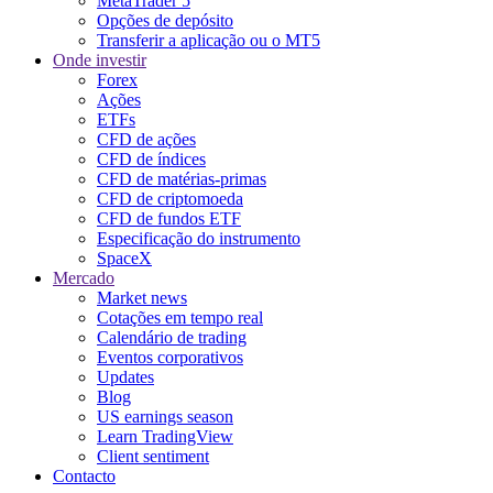
MetaTrader 5
Opções de depósito
Transferir a aplicação ou o MT5
Onde investir
Forex
Ações
ETFs
CFD de ações
CFD de índices
CFD de matérias-primas
CFD de criptomoeda
CFD de fundos ETF
Especificação do instrumento
SpaceX
Mercado
Market news
Cotações em tempo real
Calendário de trading
Eventos corporativos
Updates
Blog
US earnings season
Learn TradingView
Client sentiment
Contacto