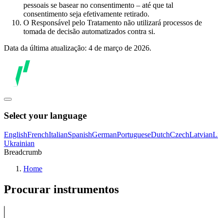
pessoais se basear no consentimento – até que tal
consentimento seja efetivamente retirado.
O Responsável pelo Tratamento não utilizará processos de
tomada de decisão automatizados contra si.
Data da última atualização: 4 de março de 2026.
Select your language
English
French
Italian
Spanish
German
Portuguese
Dutch
Czech
Latvian
L
Ukrainian
Breadcrumb
Home
Procurar instrumentos