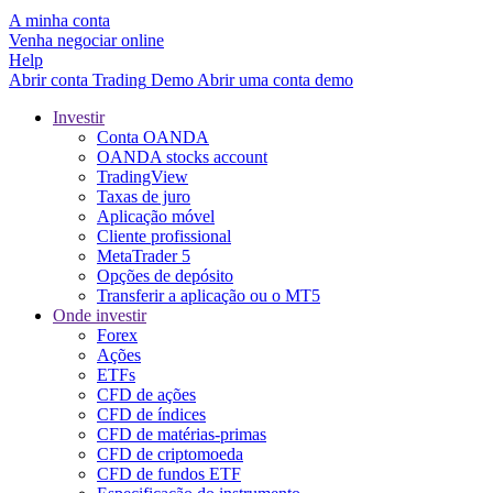
A minha conta
Venha negociar online
Help
Abrir conta
Trading
Demo
Abrir uma conta demo
Investir
Conta OANDA
OANDA stocks account
TradingView
Taxas de juro
Aplicação móvel
Cliente profissional
MetaTrader 5
Opções de depósito
Transferir a aplicação ou o MT5
Onde investir
Forex
Ações
ETFs
CFD de ações
CFD de índices
CFD de matérias-primas
CFD de criptomoeda
CFD de fundos ETF