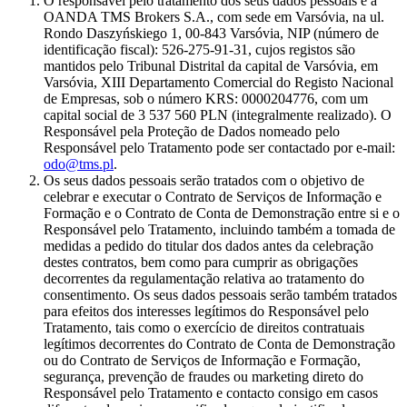
O responsável pelo tratamento dos seus dados pessoais é a
OANDA TMS Brokers S.A., com sede em Varsóvia, na ul.
Rondo Daszyńskiego 1, 00-843 Varsóvia, NIP (número de
identificação fiscal): 526-275-91-31, cujos registos são
mantidos pelo Tribunal Distrital da capital de Varsóvia, em
Varsóvia, XIII Departamento Comercial do Registo Nacional
de Empresas, sob o número KRS: 0000204776, com um
capital social de 3 537 560 PLN (integralmente realizado). O
Responsável pela Proteção de Dados nomeado pelo
Responsável pelo Tratamento pode ser contactado por e-mail:
odo@tms.pl
.
Os seus dados pessoais serão tratados com o objetivo de
celebrar e executar o Contrato de Serviços de Informação e
Formação e o Contrato de Conta de Demonstração entre si e o
Responsável pelo Tratamento, incluindo também a tomada de
medidas a pedido do titular dos dados antes da celebração
destes contratos, bem como para cumprir as obrigações
decorrentes da regulamentação relativa ao tratamento do
consentimento. Os seus dados pessoais serão também tratados
para efeitos dos interesses legítimos do Responsável pelo
Tratamento, tais como o exercício de direitos contratuais
legítimos decorrentes do Contrato de Conta de Demonstração
ou do Contrato de Serviços de Informação e Formação,
segurança, prevenção de fraudes ou marketing direto do
Responsável pelo Tratamento e contacto consigo em casos