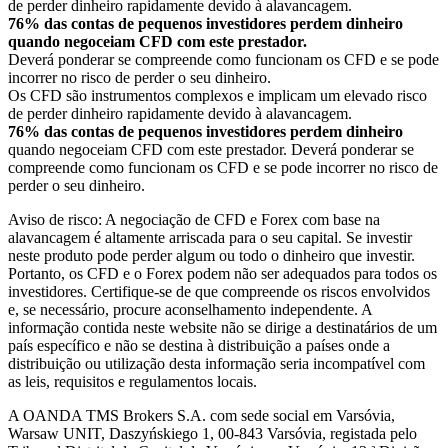
de perder dinheiro rapidamente devido à alavancagem.
76% das contas de pequenos investidores perdem dinheiro
quando negoceiam CFD com este prestador.
Deverá ponderar se compreende como funcionam os CFD e se pode
incorrer no risco de perder o seu dinheiro.
Os CFD são instrumentos complexos e implicam um elevado risco
de perder dinheiro rapidamente devido à alavancagem.
76% das contas de pequenos investidores perdem dinheiro
quando negoceiam CFD com este prestador. Deverá ponderar se
compreende como funcionam os CFD e se pode incorrer no risco de
perder o seu dinheiro.
Aviso de risco: A negociação de CFD e Forex com base na
alavancagem é altamente arriscada para o seu capital. Se investir
neste produto pode perder algum ou todo o dinheiro que investir.
Portanto, os CFD e o Forex podem não ser adequados para todos os
investidores. Certifique-se de que compreende os riscos envolvidos
e, se necessário, procure aconselhamento independente. A
informação contida neste website não se dirige a destinatários de um
país específico e não se destina à distribuição a países onde a
distribuição ou utilização desta informação seria incompatível com
as leis, requisitos e regulamentos locais.
A OANDA TMS Brokers S.A. com sede social em Varsóvia,
Warsaw UNIT, Daszyńskiego 1, 00-843 Varsóvia, registada pelo