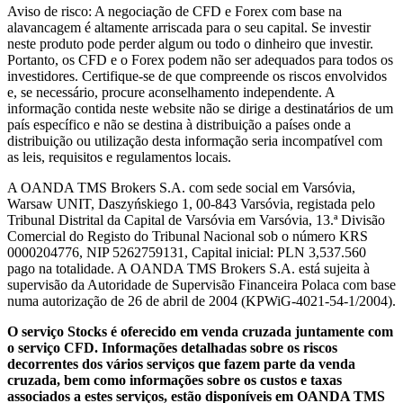
Aviso de risco: A negociação de CFD e Forex com base na
alavancagem é altamente arriscada para o seu capital. Se investir
neste produto pode perder algum ou todo o dinheiro que investir.
Portanto, os CFD e o Forex podem não ser adequados para todos os
investidores. Certifique-se de que compreende os riscos envolvidos
e, se necessário, procure aconselhamento independente. A
informação contida neste website não se dirige a destinatários de um
país específico e não se destina à distribuição a países onde a
distribuição ou utilização desta informação seria incompatível com
as leis, requisitos e regulamentos locais.
A OANDA TMS Brokers S.A. com sede social em Varsóvia,
Warsaw UNIT, Daszyńskiego 1, 00-843 Varsóvia, registada pelo
Tribunal Distrital da Capital de Varsóvia em Varsóvia, 13.ª Divisão
Comercial do Registo do Tribunal Nacional sob o número KRS
0000204776, NIP 5262759131, Capital inicial: PLN 3,537.560
pago na totalidade. A OANDA TMS Brokers S.A. está sujeita à
supervisão da Autoridade de Supervisão Financeira Polaca com base
numa autorização de 26 de abril de 2004 (KPWiG-4021-54-1/2004).
O serviço Stocks é oferecido em venda cruzada juntamente com
o serviço CFD. Informações detalhadas sobre os riscos
decorrentes dos vários serviços que fazem parte da venda
cruzada, bem como informações sobre os custos e taxas
associados a estes serviços, estão disponíveis em OANDA TMS