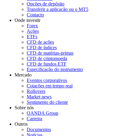
Opções de depósito
Transferir a aplicação ou o MT5
Contacto
Onde investir
Forex
Ações
ETFs
CFD de ações
CFD de índices
CFD de matérias-primas
CFD de criptomoeda
CFD de fundos ETF
Especificação do instrumento
Mercado
Eventos corporativos
Cotações em tempo real
Rollovers
Market news
Sentimento do cliente
Sobre nós
OANDA Group
Carreira
Outros
Documentos
Notícias