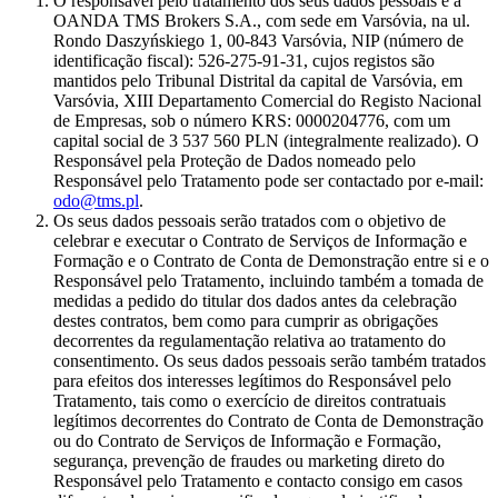
O responsável pelo tratamento dos seus dados pessoais é a
OANDA TMS Brokers S.A., com sede em Varsóvia, na ul.
Rondo Daszyńskiego 1, 00-843 Varsóvia, NIP (número de
identificação fiscal): 526-275-91-31, cujos registos são
mantidos pelo Tribunal Distrital da capital de Varsóvia, em
Varsóvia, XIII Departamento Comercial do Registo Nacional
de Empresas, sob o número KRS: 0000204776, com um
capital social de 3 537 560 PLN (integralmente realizado). O
Responsável pela Proteção de Dados nomeado pelo
Responsável pelo Tratamento pode ser contactado por e-mail:
odo@tms.pl
.
Os seus dados pessoais serão tratados com o objetivo de
celebrar e executar o Contrato de Serviços de Informação e
Formação e o Contrato de Conta de Demonstração entre si e o
Responsável pelo Tratamento, incluindo também a tomada de
medidas a pedido do titular dos dados antes da celebração
destes contratos, bem como para cumprir as obrigações
decorrentes da regulamentação relativa ao tratamento do
consentimento. Os seus dados pessoais serão também tratados
para efeitos dos interesses legítimos do Responsável pelo
Tratamento, tais como o exercício de direitos contratuais
legítimos decorrentes do Contrato de Conta de Demonstração
ou do Contrato de Serviços de Informação e Formação,
segurança, prevenção de fraudes ou marketing direto do
Responsável pelo Tratamento e contacto consigo em casos