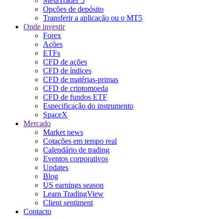
MetaTrader 5
Opções de depósito
Transferir a aplicação ou o MT5
Onde investir
Forex
Ações
ETFs
CFD de ações
CFD de índices
CFD de matérias-primas
CFD de criptomoeda
CFD de fundos ETF
Especificação do instrumento
SpaceX
Mercado
Market news
Cotações em tempo real
Calendário de trading
Eventos corporativos
Updates
Blog
US earnings season
Learn TradingView
Client sentiment
Contacto