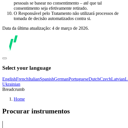
pessoais se basear no consentimento – até que tal
consentimento seja efetivamente retirado.
O Responsável pelo Tratamento não utilizará processos de
tomada de decisão automatizados contra si.
Data da última atualização: 4 de março de 2026.
Select your language
English
French
Italian
Spanish
German
Portuguese
Dutch
Czech
Latvian
L
Ukrainian
Breadcrumb
Home
Procurar instrumentos