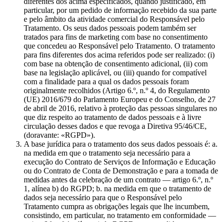
diferentes dos acima especificados, quando justificado, em
particular, por um pedido de informação recebido da sua parte
e pelo âmbito da atividade comercial do Responsável pelo
Tratamento. Os seus dados pessoais podem também ser
tratados para fins de marketing com base no consentimento
que concedeu ao Responsável pelo Tratamento. O tratamento
para fins diferentes dos acima referidos pode ser realizado: (i)
com base na obtenção de consentimento adicional, (ii) com
base na legislação aplicável, ou (iii) quando for compatível
com a finalidade para a qual os dados pessoais foram
originalmente recolhidos (Artigo 6.º, n.º 4, do Regulamento
(UE) 2016/679 do Parlamento Europeu e do Conselho, de 27
de abril de 2016, relativo à proteção das pessoas singulares no
que diz respeito ao tratamento de dados pessoais e à livre
circulação desses dados e que revoga a Diretiva 95/46/CE,
(doravante: «RGPD»).
A base jurídica para o tratamento dos seus dados pessoais é: a.
na medida em que o tratamento seja necessário para a
execução do Contrato de Serviços de Informação e Educação
ou do Contrato de Conta de Demonstração e para a tomada de
medidas antes da celebração de um contrato — artigo 6.º, n.º
1, alínea b) do RGPD; b. na medida em que o tratamento de
dados seja necessário para que o Responsável pelo
Tratamento cumpra as obrigações legais que lhe incumbem,
consistindo, em particular, no tratamento em conformidade —