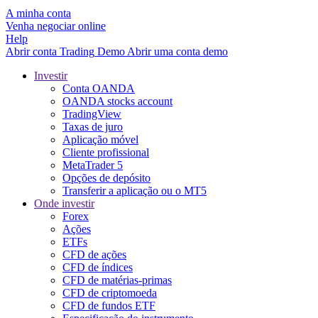
A minha conta
Venha negociar online
Help
Abrir conta
Trading
Demo
Abrir uma conta demo
Investir
Conta OANDA
OANDA stocks account
TradingView
Taxas de juro
Aplicação móvel
Cliente profissional
MetaTrader 5
Opções de depósito
Transferir a aplicação ou o MT5
Onde investir
Forex
Ações
ETFs
CFD de ações
CFD de índices
CFD de matérias-primas
CFD de criptomoeda
CFD de fundos ETF