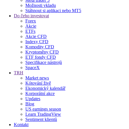
Meta trader 5
Možnosti vkladu
Stáhnout si aplikaci nebo MT5
Do čeho investovat
Forex
Akcie
ETFs
Akcie CFD
Indexy CFD
Komodity CFD
Kryptoměny CFD
ETF fondy CFD
Specifikace nástrojů
SpaceX
TRH
Market news
Kótování živě
Ekonomický kalendář
Korporátní akce
Updates
Blog
US earnings season
Learn TradingView
Sentiment klientů
Kontakt