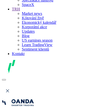
Specifikace nástrojů
SpaceX
TRH
Market news
Kótování živě
Ekonomický kalendář
Korporátní akce
Updates
Blog
US earnings season
Learn TradingView
Sentiment klientů
Kontakt