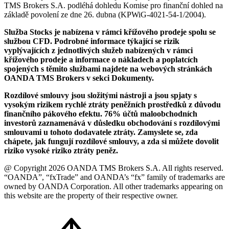
TMS Brokers S.A. podléhá dohledu Komise pro finanční dohled na
základě povolení ze dne 26. dubna (KPWiG-4021-54-1/2004).
Služba Stocks je nabízena v rámci křížového prodeje spolu se
službou CFD. Podrobné informace týkající se rizik
vyplývajících z jednotlivých služeb nabízených v rámci
křížového prodeje a informace o nákladech a poplatcích
spojených s těmito službami najdete na webových stránkách
OANDA TMS Brokers v sekci Dokumenty.
Rozdílové smlouvy jsou složitými nástroji a jsou spjaty s
vysokým rizikem rychlé ztráty peněžních prostředků z důvodu
finančního pákového efektu. 76% účtů maloobchodních
investorů zaznamenává v důsledku obchodování s rozdílovými
smlouvami u tohoto dodavatele ztráty. Zamyslete se, zda
chápete, jak fungují rozdílové smlouvy, a zda si můžete dovolit
riziko vysoké riziko ztráty peněz.
@ Copyright 2026 OANDA TMS Brokers S.A. All rights reserved.
“OANDA”, “fxTrade” and OANDA’s “fx” family of trademarks are
owned by OANDA Corporation. All other trademarks appearing on
this website are the property of their respective owner.