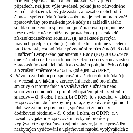
marketing správce údajů a kontaktování vás v jiných
případech, než jsou výše uvedené, pokud je to odůvodněno
zejména dotazem, který jste zaslali, a rozsahem obchodní
činnosti správce údajů. Vaše osobní údaje mohou být rovněž
zpracovávány pro marketingové účely na základě vašeho
souhlasu uděleného správci údajů. Zpracování pro jiné než
výše uvedené účely může být prováděno: (i) na základě
získání dodatečného souhlasu, (ii) na základě platných
právních předpisů, nebo (iii) pokud je to slučitelné s účelem,
pro který byly osobní údaje původně shromážděny (čl. 6 odst.
4 nařízení Evropského parlamentu a Rady (EU) 2016/679 ze
dne 27. dubna 2016 o ochraně fyzických osob v souvislosti se
zpracováním osobních údajů a o volném pohybu těchto údajů
a o zrušení směrnice 95/46/ES, (dále jen: „GDPR“).
Právním základem pro zpracování vašich osobních údajů je:
a. v rozsahu, v jakém je zpracování nezbytné pro plnění
smlouvy o informačních a vzdělávacích službách nebo
smlouvy o demo účtu a pro přijetí opatření před uzavřením
smlouvy – čl. 6 odst. 1 písm. b) GDPR; b. v rozsahu, v jakém
je zpracování údajů nezbytné pro to, aby správce údajů mohl
plnit své zákonné povinnosti, spočívající zejména v
dodržování předpisů – čl. 6 odst. 1 písm. c) GDPR; c. v
rozsahu, v jakém je zpracování nezbytné pro účely
vyplývající z oprávněných zájmů správce, jako je provádění
nezbytných vyúčtování a uplatňování nároků vyplývajících z