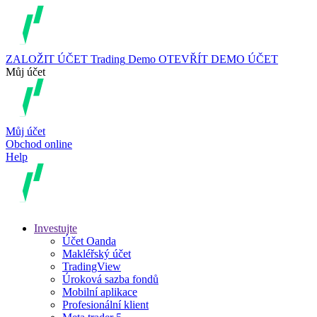
ZALOŽIT ÚČET
Trading
Demo
OTEVŘÍT DEMO ÚČET
Můj účet
Můj účet
Obchod online
Help
Investujte
Účet Oanda
Makléřský účet
TradingView
Úroková sazba fondů
Mobilní aplikace
Profesionální klient