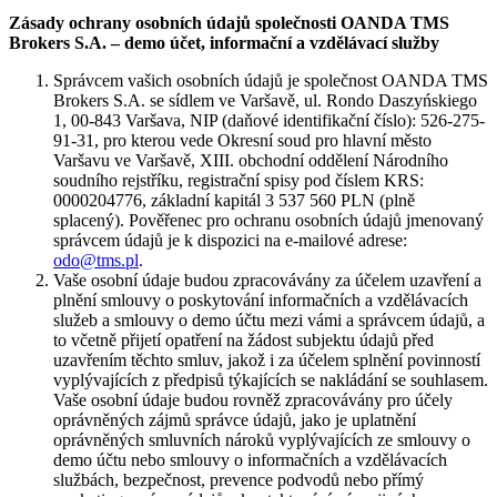
Zásady ochrany osobních údajů společnosti OANDA TMS
Brokers S.A. – demo účet, informační a vzdělávací služby
Správcem vašich osobních údajů je společnost OANDA TMS
Brokers S.A. se sídlem ve Varšavě, ul. Rondo Daszyńskiego
1, 00-843 Varšava, NIP (daňové identifikační číslo): 526-275-
91-31, pro kterou vede Okresní soud pro hlavní město
Varšavu ve Varšavě, XIII. obchodní oddělení Národního
soudního rejstříku, registrační spisy pod číslem KRS:
0000204776, základní kapitál 3 537 560 PLN (plně
splacený). Pověřenec pro ochranu osobních údajů jmenovaný
správcem údajů je k dispozici na e-mailové adrese:
odo@tms.pl
.
Vaše osobní údaje budou zpracovávány za účelem uzavření a
plnění smlouvy o poskytování informačních a vzdělávacích
služeb a smlouvy o demo účtu mezi vámi a správcem údajů, a
to včetně přijetí opatření na žádost subjektu údajů před
uzavřením těchto smluv, jakož i za účelem splnění povinností
vyplývajících z předpisů týkajících se nakládání se souhlasem.
Vaše osobní údaje budou rovněž zpracovávány pro účely
oprávněných zájmů správce údajů, jako je uplatnění
oprávněných smluvních nároků vyplývajících ze smlouvy o
demo účtu nebo smlouvy o informačních a vzdělávacích
službách, bezpečnost, prevence podvodů nebo přímý