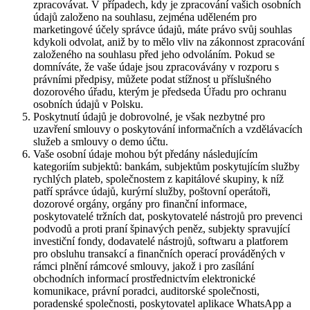
zpracovávat. V případech, kdy je zpracování vašich osobních
údajů založeno na souhlasu, zejména uděleném pro
marketingové účely správce údajů, máte právo svůj souhlas
kdykoli odvolat, aniž by to mělo vliv na zákonnost zpracování
založeného na souhlasu před jeho odvoláním. Pokud se
domníváte, že vaše údaje jsou zpracovávány v rozporu s
právními předpisy, můžete podat stížnost u příslušného
dozorového úřadu, kterým je předseda Úřadu pro ochranu
osobních údajů v Polsku.
Poskytnutí údajů je dobrovolné, je však nezbytné pro
uzavření smlouvy o poskytování informačních a vzdělávacích
služeb a smlouvy o demo účtu.
Vaše osobní údaje mohou být předány následujícím
kategoriím subjektů: bankám, subjektům poskytujícím služby
rychlých plateb, společnostem z kapitálové skupiny, k níž
patří správce údajů, kurýrní služby, poštovní operátoři,
dozorové orgány, orgány pro finanční informace,
poskytovatelé tržních dat, poskytovatelé nástrojů pro prevenci
podvodů a proti praní špinavých peněz, subjekty spravující
investiční fondy, dodavatelé nástrojů, softwaru a platforem
pro obsluhu transakcí a finančních operací prováděných v
rámci plnění rámcové smlouvy, jakož i pro zasílání
obchodních informací prostřednictvím elektronické
komunikace, právní poradci, auditorské společnosti,
poradenské společnosti, poskytovatel aplikace WhatsApp a