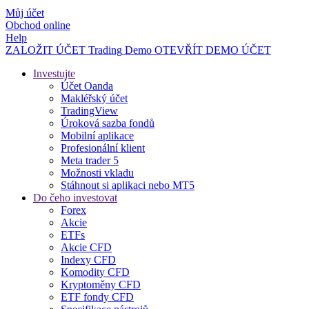
Můj účet
Obchod online
Help
ZALOŽIT ÚČET
Trading
Demo
OTEVŘÍT DEMO ÚČET
Investujte
Účet Oanda
Makléřský účet
TradingView
Úroková sazba fondů
Mobilní aplikace
Profesionální klient
Meta trader 5
Možnosti vkladu
Stáhnout si aplikaci nebo MT5
Do čeho investovat
Forex
Akcie
ETFs
Akcie CFD
Indexy CFD
Komodity CFD
Kryptoměny CFD
ETF fondy CFD