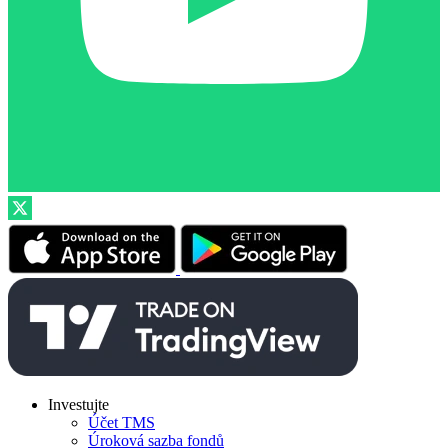
Investujte
Účet TMS
Úroková sazba fondů