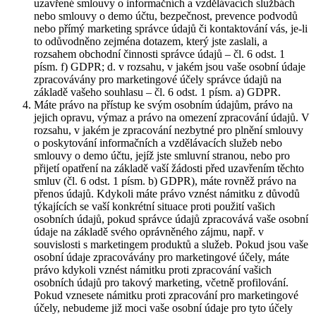
uzavřené smlouvy o informačních a vzdělávacích službách
nebo smlouvy o demo účtu, bezpečnost, prevence podvodů
nebo přímý marketing správce údajů či kontaktování vás, je-li
to odůvodněno zejména dotazem, který jste zaslali, a
rozsahem obchodní činnosti správce údajů – čl. 6 odst. 1
písm. f) GDPR; d. v rozsahu, v jakém jsou vaše osobní údaje
zpracovávány pro marketingové účely správce údajů na
základě vašeho souhlasu – čl. 6 odst. 1 písm. a) GDPR.
Máte právo na přístup ke svým osobním údajům, právo na
jejich opravu, výmaz a právo na omezení zpracování údajů. V
rozsahu, v jakém je zpracování nezbytné pro plnění smlouvy
o poskytování informačních a vzdělávacích služeb nebo
smlouvy o demo účtu, jejíž jste smluvní stranou, nebo pro
přijetí opatření na základě vaší žádosti před uzavřením těchto
smluv (čl. 6 odst. 1 písm. b) GDPR), máte rovněž právo na
přenos údajů. Kdykoli máte právo vznést námitku z důvodů
týkajících se vaší konkrétní situace proti použití vašich
osobních údajů, pokud správce údajů zpracovává vaše osobní
údaje na základě svého oprávněného zájmu, např. v
souvislosti s marketingem produktů a služeb. Pokud jsou vaše
osobní údaje zpracovávány pro marketingové účely, máte
právo kdykoli vznést námitku proti zpracování vašich
osobních údajů pro takový marketing, včetně profilování.
Pokud vznesete námitku proti zpracování pro marketingové
účely, nebudeme již moci vaše osobní údaje pro tyto účely