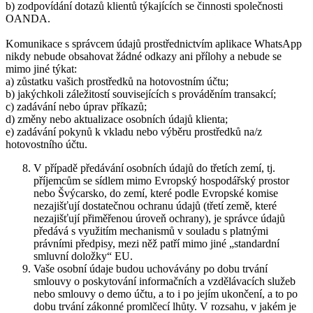
b) zodpovídání dotazů klientů týkajících se činnosti společnosti
OANDA.
Komunikace s správcem údajů prostřednictvím aplikace WhatsApp
nikdy nebude obsahovat žádné odkazy ani přílohy a nebude se
mimo jiné týkat:
a) zůstatku vašich prostředků na hotovostním účtu;
b) jakýchkoli záležitostí souvisejících s prováděním transakcí;
c) zadávání nebo úprav příkazů;
d) změny nebo aktualizace osobních údajů klienta;
e) zadávání pokynů k vkladu nebo výběru prostředků na/z
hotovostního účtu.
V případě předávání osobních údajů do třetích zemí, tj.
příjemcům se sídlem mimo Evropský hospodářský prostor
nebo Švýcarsko, do zemí, které podle Evropské komise
nezajišťují dostatečnou ochranu údajů (třetí země, které
nezajišťují přiměřenou úroveň ochrany), je správce údajů
předává s využitím mechanismů v souladu s platnými
právními předpisy, mezi něž patří mimo jiné „standardní
smluvní doložky“ EU.
Vaše osobní údaje budou uchovávány po dobu trvání
smlouvy o poskytování informačních a vzdělávacích služeb
nebo smlouvy o demo účtu, a to i po jejím ukončení, a to po
dobu trvání zákonné promlčecí lhůty. V rozsahu, v jakém je