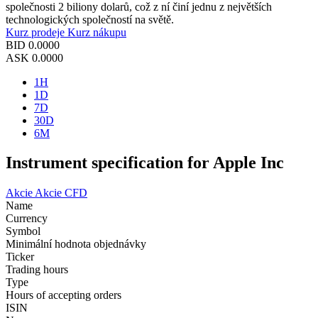
společnosti 2 biliony dolarů, což z ní činí jednu z největších
technologických společností na světě.
Kurz prodeje
Kurz nákupu
BID
0.0000
ASK
0.0000
1H
1D
7D
30D
6M
Instrument specification for Apple Inc
Akcie
Akcie CFD
Name
Currency
Symbol
Minimální hodnota objednávky
Ticker
Trading hours
Type
Hours of accepting orders
ISIN