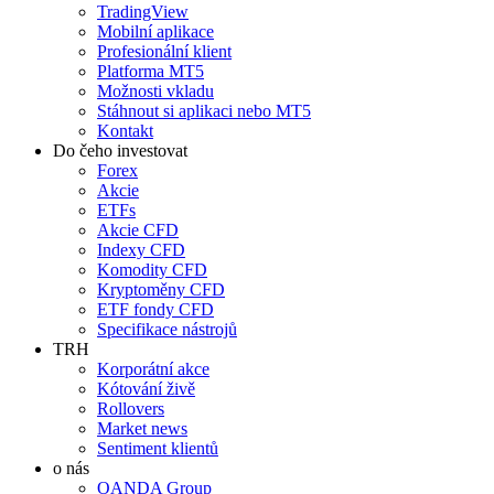
TradingView
Mobilní aplikace
Profesionální klient
Platforma MT5
Možnosti vkladu
Stáhnout si aplikaci nebo MT5
Kontakt
Do čeho investovat
Forex
Akcie
ETFs
Akcie CFD
Indexy CFD
Komodity CFD
Kryptoměny CFD
ETF fondy CFD
Specifikace nástrojů
TRH
Korporátní akce
Kótování živě
Rollovers
Market news
Sentiment klientů
o nás
OANDA Group