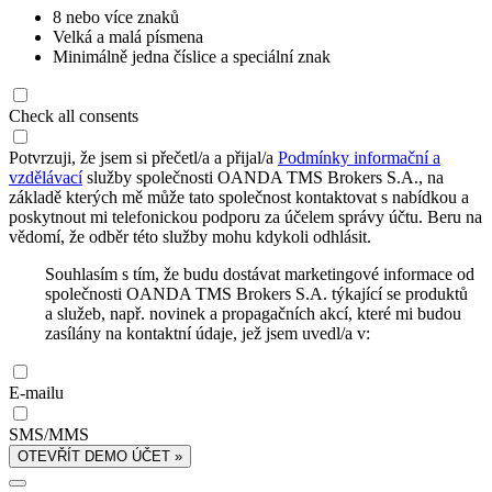
8 nebo více znaků
Velká a malá písmena
Minimálně jedna číslice a speciální znak
Check all consents
Potvrzuji, že jsem si přečetl/a a přijal/a
Podmínky informační a
vzdělávací
služby společnosti OANDA TMS Brokers S.A., na
základě kterých mě může tato společnost kontaktovat s nabídkou a
poskytnout mi telefonickou podporu za účelem správy účtu. Beru na
vědomí, že odběr této služby mohu kdykoli odhlásit.
Souhlasím s tím, že budu dostávat marketingové informace od
společnosti OANDA TMS Brokers S.A. týkající se produktů
a služeb, např. novinek a propagačních akcí, které mi budou
zasílány na kontaktní údaje, jež jsem uvedl/a v:
E-mailu
SMS/MMS
OTEVŘÍT DEMO ÚČET »