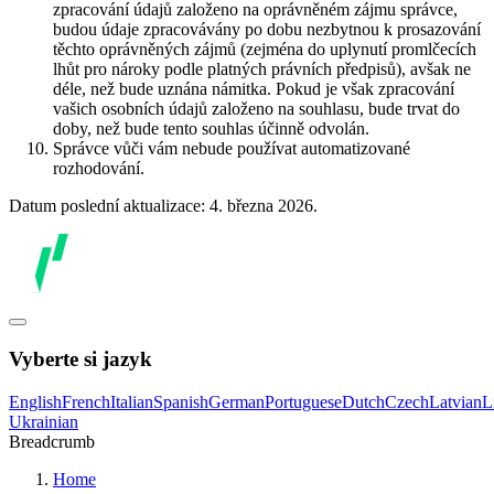
zpracování údajů založeno na oprávněném zájmu správce,
budou údaje zpracovávány po dobu nezbytnou k prosazování
těchto oprávněných zájmů (zejména do uplynutí promlčecích
lhůt pro nároky podle platných právních předpisů), avšak ne
déle, než bude uznána námitka. Pokud je však zpracování
vašich osobních údajů založeno na souhlasu, bude trvat do
doby, než bude tento souhlas účinně odvolán.
Správce vůči vám nebude používat automatizované
rozhodování.
Datum poslední aktualizace: 4. března 2026.
Vyberte si jazyk
English
French
Italian
Spanish
German
Portuguese
Dutch
Czech
Latvian
L
Ukrainian
Breadcrumb
Home