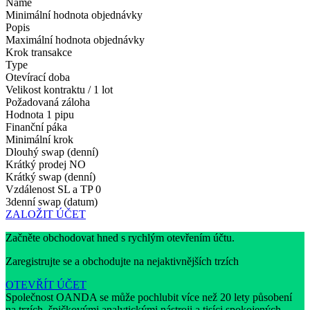
Name
Minimální hodnota objednávky
Popis
Maximální hodnota objednávky
Krok transakce
Type
Otevírací doba
Velikost kontraktu / 1 lot
Požadovaná záloha
Hodnota 1 pipu
Finanční páka
Minimální krok
Dlouhý swap (denní)
Krátký prodej
NO
Krátký swap (denní)
Vzdálenost SL a TP
0
3denní swap (datum)
ZALOŽIT ÚČET
Začněte obchodovat hned s rychlým otevřením účtu.
Zaregistrujte se a obchodujte na nejaktivnějších trzích
OTEVŘÍT ÚČET
Společnost OANDA se může pochlubit více než 20 lety působení
na trzích, špičkovými analytickými nástroji a tisíci spokojených