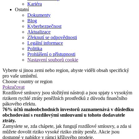
Kariéra
Ostatní
Dokumenty
Blog
Kyberbezpečnost
Aktualizace
Zřeknutí se odpovědnosti
Legální informace
Politika
Prohlášení o přístupnosti
Nastavení souborů cookie
Vyberte si jinou zemi nebo region, abyste viděli obsah specifický
pro vaše umístění.
Choose country or region
Pokračovat
Rozdílové smlouvy jsou složitými nástroji a jsou spjaty s vysokým
rizikem rychlé ztráty peněžních prostředků z důvodu finančního
pákového efektu.
76% účtů maloobchodních investorů zaznamenává v důsledku
obchodování s rozdílovými smlouvami u tohoto dodavatele
ztráty.
Zamyslete se, zda chápete, jak fungují rozdílové smlouvy, a zda si
můžete dovolit riziko vysoké riziko ztráty peněz. Akcie jsou
dostupné v nabídce v rámci křížového prodeje.