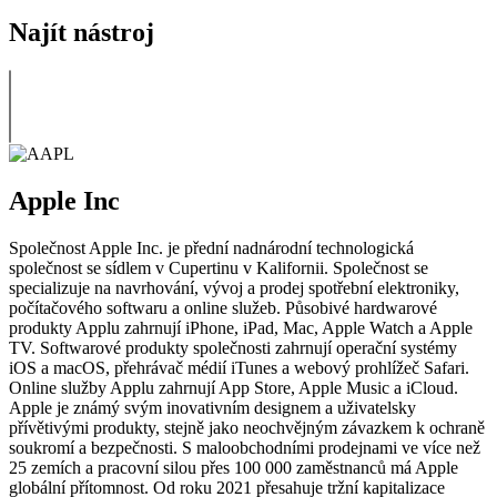
Najít nástroj
Apple Inc
Společnost Apple Inc. je přední nadnárodní technologická
společnost se sídlem v Cupertinu v Kalifornii. Společnost se
specializuje na navrhování, vývoj a prodej spotřební elektroniky,
počítačového softwaru a online služeb. Působivé hardwarové
produkty Applu zahrnují iPhone, iPad, Mac, Apple Watch a Apple
TV. Softwarové produkty společnosti zahrnují operační systémy
iOS a macOS, přehrávač médií iTunes a webový prohlížeč Safari.
Online služby Applu zahrnují App Store, Apple Music a iCloud.
Apple je známý svým inovativním designem a uživatelsky
přívětivými produkty, stejně jako neochvějným závazkem k ochraně
soukromí a bezpečnosti. S maloobchodními prodejnami ve více než
25 zemích a pracovní silou přes 100 000 zaměstnanců má Apple
globální přítomnost. Od roku 2021 přesahuje tržní kapitalizace