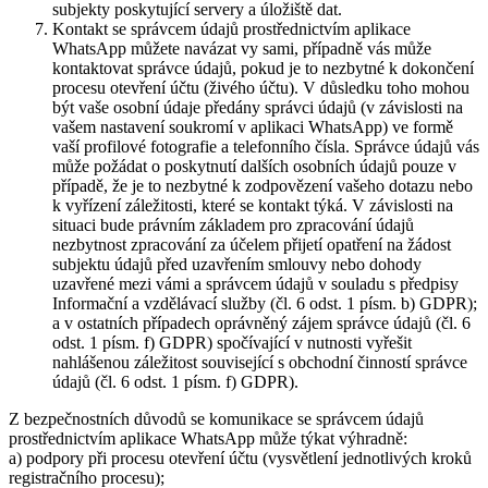
subjekty poskytující servery a úložiště dat.
Kontakt se správcem údajů prostřednictvím aplikace
WhatsApp můžete navázat vy sami, případně vás může
kontaktovat správce údajů, pokud je to nezbytné k dokončení
procesu otevření účtu (živého účtu). V důsledku toho mohou
být vaše osobní údaje předány správci údajů (v závislosti na
vašem nastavení soukromí v aplikaci WhatsApp) ve formě
vaší profilové fotografie a telefonního čísla. Správce údajů vás
může požádat o poskytnutí dalších osobních údajů pouze v
případě, že je to nezbytné k zodpovězení vašeho dotazu nebo
k vyřízení záležitosti, které se kontakt týká. V závislosti na
situaci bude právním základem pro zpracování údajů
nezbytnost zpracování za účelem přijetí opatření na žádost
subjektu údajů před uzavřením smlouvy nebo dohody
uzavřené mezi vámi a správcem údajů v souladu s předpisy
Informační a vzdělávací služby (čl. 6 odst. 1 písm. b) GDPR);
a v ostatních případech oprávněný zájem správce údajů (čl. 6
odst. 1 písm. f) GDPR) spočívající v nutnosti vyřešit
nahlášenou záležitost související s obchodní činností správce
údajů (čl. 6 odst. 1 písm. f) GDPR).
Z bezpečnostních důvodů se komunikace se správcem údajů
prostřednictvím aplikace WhatsApp může týkat výhradně:
a) podpory při procesu otevření účtu (vysvětlení jednotlivých kroků
registračního procesu);