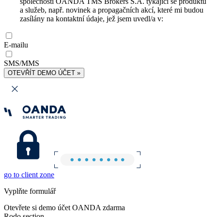
společnosti OANDA TMS Brokers S.A. týkající se produktů
a služeb, např. novinek a propagačních akcí, které mi budou
zasílány na kontaktní údaje, jež jsem uvedl/a v:
E-mailu
SMS/MMS
OTEVŘÍT DEMO ÚČET »
go to client zone
Vyplňte formulář
Otevřete si demo účet OANDA zdarma
Rodo section