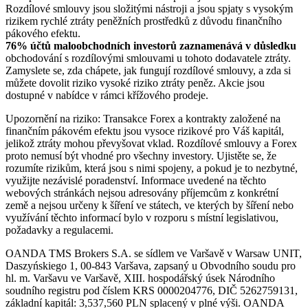
Rozdílové smlouvy jsou složitými nástroji a jsou spjaty s vysokým
rizikem rychlé ztráty peněžních prostředků z důvodu finančního
pákového efektu.
76% účtů maloobchodních investorů zaznamenává v důsledku
obchodování s rozdílovými smlouvami u tohoto dodavatele ztráty.
Zamyslete se, zda chápete, jak fungují rozdílové smlouvy, a zda si
můžete dovolit riziko vysoké riziko ztráty peněz. Akcie jsou
dostupné v nabídce v rámci křížového prodeje.
Upozornění na riziko: Transakce Forex a kontrakty založené na
finančním pákovém efektu jsou vysoce rizikové pro Váš kapitál,
jelikož ztráty mohou převyšovat vklad. Rozdílové smlouvy a Forex
proto nemusí být vhodné pro všechny investory. Ujistěte se, že
rozumíte rizikům, která jsou s nimi spojeny, a pokud je to nezbytné,
využijte nezávislé poradenství. Informace uvedené na těchto
webových stránkách nejsou adresovány příjemcům z konkrétní
země a nejsou určeny k šíření ve státech, ve kterých by šíření nebo
využívání těchto informací bylo v rozporu s místní legislativou,
požadavky a regulacemi.
OANDA TMS Brokers S.A. se sídlem ve Varšavě v Warsaw UNIT,
Daszyńskiego 1, 00-843 Varšava, zapsaný u Obvodního soudu pro
hl. m. Varšavu ve Varšavě, XIII. hospodářský úsek Národního
soudního registru pod číslem KRS 0000204776, DIČ 5262759131,
základní kapitál: 3,537,560 PLN splacený v plné výši. OANDA