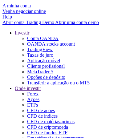
A minha conta
Venha negociar online
Help
Abrir conta
Trading
Demo
Abrir uma conta demo
Investir
Conta OANDA
OANDA stocks account
TradingView
Taxas de juro
Aplicação móvel
Cliente profissional
MetaTrader 5
Opções de depósito
Transferir a aplicação ou o MT5
Onde investir
Forex
Ações
ETFs
CFD de ações
CFD de índices
CFD de matérias-primas
CFD de criptomoeda
CFD de fundos ETF