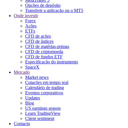
MetaTrader 5
Opções de depósito
Transferir a aplicação ou o MT5
Onde investir
Forex
Ações
ETFs
CFD de ações
CFD de índices
CFD de matérias-primas
CFD de criptomoeda
CFD de fundos ETF
Especificação do instrumento
SpaceX
Mercado
Market news
Cotações em tempo real
Calendário de trading
Eventos corporativos
Updates
Blog
US earnings season
Learn TradingView
Client sentiment
Contacto