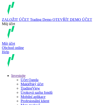
ZALOŽIT ÚČET
Trading
Demo
OTEVŘÍT DEMO ÚČET
Můj účet
Můj účet
Obchod online
Help
Investujte
Účet Oanda
Makléřský účet
TradingView
Úroková sazba fondů
Mobilní aplikace
Profesionální klient