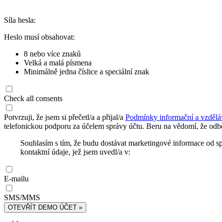
Síla hesla:
Heslo musí obsahovat:
8 nebo více znaků
Velká a malá písmena
Minimálně jedna číslice a speciální znak
Check all consents
Potvrzuji, že jsem si přečetl/a a přijal/a
Podmínky informační a vzdělá
telefonickou podporu za účelem správy účtu. Beru na vědomí, že odbě
Souhlasím s tím, že budu dostávat marketingové informace od s
kontaktní údaje, jež jsem uvedl/a v:
E-mailu
SMS/MMS
OTEVŘÍT DEMO ÚČET »