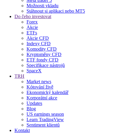
Meta trader 5
Možnosti vkladu
Stáhnout si aplikaci nebo MT5
Do čeho investovat
Forex
Akcie
ETFs
Akcie CFD
Indexy CFD
Komodity CFD
Kryptoměny CFD
ETF fondy CFD
Specifikace nástrojů
SpaceX
TRH
Market news
Kótování živě
Ekonomický kalendář
Korporátní akce
Updates
Blog
US earnings season
Learn TradingView
Sentiment klientů
Kontakt