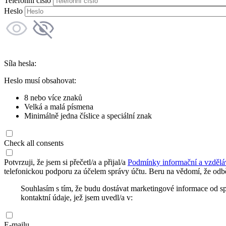
Telefonní číslo
Heslo
Síla hesla:
Heslo musí obsahovat:
8 nebo více znaků
Velká a malá písmena
Minimálně jedna číslice a speciální znak
Check all consents
Potvrzuji, že jsem si přečetl/a a přijal/a
Podmínky informační a vzdělá
telefonickou podporu za účelem správy účtu. Beru na vědomí, že odbě
Souhlasím s tím, že budu dostávat marketingové informace od s
kontaktní údaje, jež jsem uvedl/a v:
E-mailu