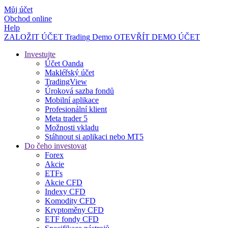
Můj účet
Obchod online
Help
ZALOŽIT ÚČET
Trading
Demo
OTEVŘÍT DEMO ÚČET
Investujte
Účet Oanda
Makléřský účet
TradingView
Úroková sazba fondů
Mobilní aplikace
Profesionální klient
Meta trader 5
Možnosti vkladu
Stáhnout si aplikaci nebo MT5
Do čeho investovat
Forex
Akcie
ETFs
Akcie CFD
Indexy CFD
Komodity CFD
Kryptoměny CFD
ETF fondy CFD