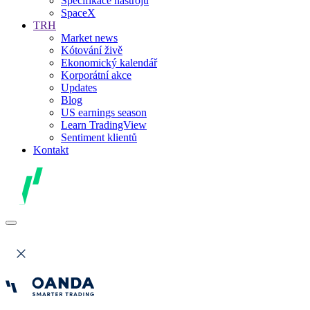
Specifikace nástrojů
SpaceX
TRH
Market news
Kótování živě
Ekonomický kalendář
Korporátní akce
Updates
Blog
US earnings season
Learn TradingView
Sentiment klientů
Kontakt